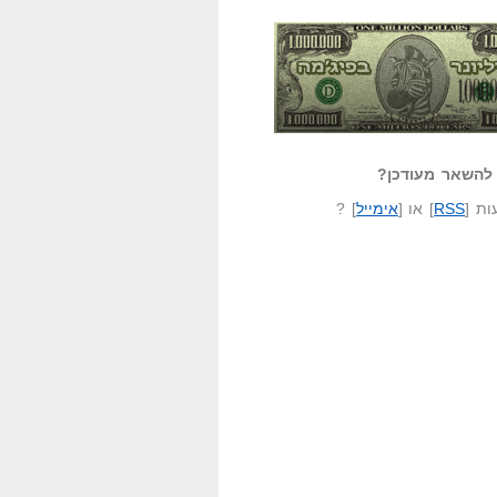
אזל קורא לעצמו
לא יודע משהו?
להשאר מעודכן?
ונר בפיג'מה
שאל שאלה
ת [
RSS
] או [
אימייל
] ?