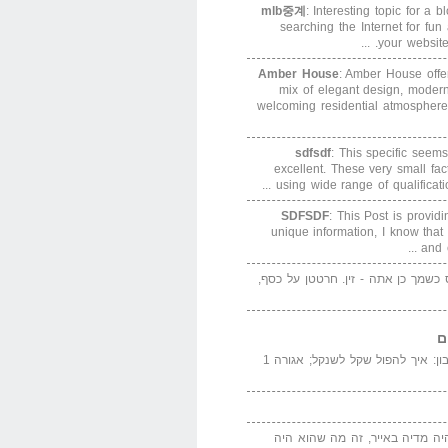
mlb중계
: Interesting topic for a 
searching the Internet for f
your website. 
Amber House
: Amber House offe
mix of elegant design, modern
welcoming residential atmosphere
sdfsdf
: This specific seems
excellent. These very small fa
using wide range of qualification
SDFSDF
: This Post is provid
unique information, I know that
and e
ס כשמך כן אתה - זין. חרטטן על כסף,
ם
המדייה באייר הנבון: איך להפול שקל לשנקל; אגורה 1
יה מדיה באייר, זה מה שהוא היה