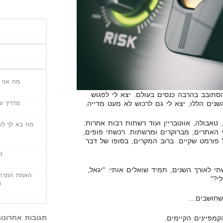
מה אני י
 להסתובב בהרבה כנסים בעולם. יצא לי לפגוש
מדריך שי
, טאבולה, אווטבריין ועוד רשתות רבות אחרות.
מה בא לך לעש
י האתרים, מברוקרים ומרשתות. רכשתי פופים,
כל פורמט שקיים. ברוב המקרים, בסופו של דבר
ט
י לאורך השנים, תמיד שואלים אותי: "יגאל,
האמת המרה 
י?"
מ
שחושבים…
תגובות אחרונו
מפיינים הקיימים.