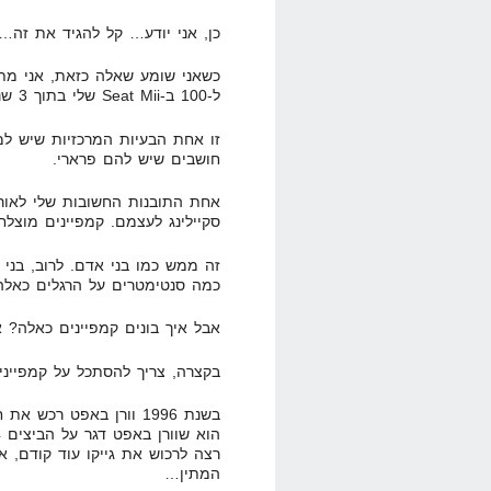
כן, אני יודע… קל להגיד את זה…
ל-100 ב-Seat Mii שלי בתוך 3 שניות?"
זו אחת הבעיות המרכזיות שיש למד
חושבים שיש להם פרארי.
אחת התובנות החשובות שלי לאור
סקיילינג לעצמם. קמפיינים מוצלח
זה ממש כמו בני אדם. לרוב, בני 
כמה סנטימטרים על הרגלים כאלה
אבל איך בונים קמפיינים כאלה? א
בקצרה, צריך להסתכל על קמפיינ
בשנת 1996 וורן באפט רכ
רצה לרכוש את גייקו עוד קודם, א
המתין…