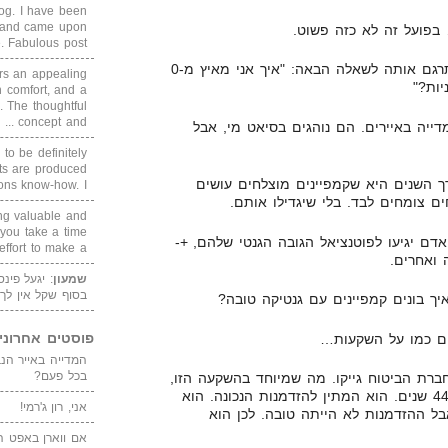
blog. I have been
un and came upon
 בפועל זה לא כזה פשוט.
Fabulous post. ...
כשאני שומע שאלה כזאת, אני מתרגם אותה לשאלה הבאה: "איך אני מאיץ מ-0
rs an appealing
 comfort, and a
. The thoughtful
concept and ...
ייה באיירים. הם נוהגים בסיאט מי, אבל
 to be definitely
cts are produced
ך השנים היא שקמפיינים מוצלחים עושים
s know-how. I ...
ים צומחים לבד. בלי שיגדילו אותם.
ing valuable and
 you take a time
אדם יגיעו לפוטנציאל הגובה הגנטי שלהם, +-
ffort to make a ...
 ואחרים.
שמעון
: יגעל פינ
בסוף שקל אין לך
יך בונים קמפיינים עם גנטיקה טובה?
פוסטים אחרוני
ים כמו על השקעות…
בכל פעם?
ש את חברת הביטוח גייקו. מה שמיוחד בהשקעה הזו,
הוא שוורן באפט דגר על הביצים 44 שנים. הוא המתין להזדמנות הנכונה. הוא
אני, רון ג'רמי!
בל ההזדמנות לא הייתה טובה. לכן הוא
אם ווארן באפט ה