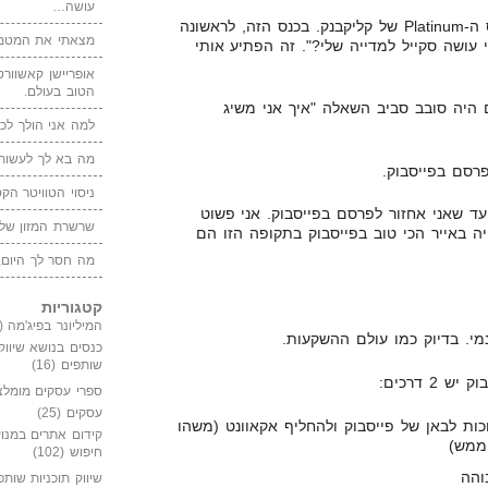
עושה…
לפני שלושה שבועות, חזרתי מכנס ה-Platinum של קליקבנק. בכנס הזה, לראשונה
מצאתי את המטמו
 עושה סקייל למדייה שלי?". זה הפתיע אותי
אופריישן קאשוורטי
הטוב בעולם.
היה סובב סביב השאלה "איך אני משיג
למה אני הולך לכנ
מה בא לך לעשות 
רסם בפייסבוק.
ניסוי הטוויטר הקט
 שלא ייקח לי 44 שנים עד שאני אחזור לפרסם בפייסבוק. אני פשוט
שרשרת המזון של
ה באייר הכי טוב בפייסבוק בתקופה הזו הם
מה חסר לך היום,
קטגוריות
המיליונר בפיג'מה
(149)
נמי. בדיוק כמו עולם ההשקעות.
כנסים בנושא שיווק
שותפים
(16)
2 דרכים:
ספרי עסקים מומלצ
עסקים
(25)
ות לבאן של פייסבוק ולהחליף אקאוונט (משהו
קידום אתרים במנוע
 ממש)
חיפוש
(102)
והה
שיווק תוכניות שותפ