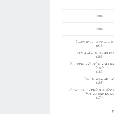
(none)
(none)
ודע על קידום אתרים אורגני?
(916)
ווק תוכניות שותפים: בראשית
(366)
ות ביום שלישי, לפני שאתה הולך
לישון?
(189)
בח הבינבונים של גוגל
(183)
שלא תרצו לשמוע – למה אני לא
פרסם קמפיינים שלי?
(174)
ת