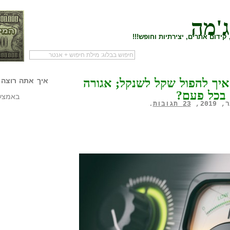
ג'מה
קידום אתרים, יצירתיות וחופש!!!
לעמוד הראשי של
להתחיל עם מדריך
מי לעז
 איך להפול שקל לשנקל; אגורה
איך אתה רוצה 
הבלוג
שיווק שותפים
המילי
באמצעו
23 תגובות
.