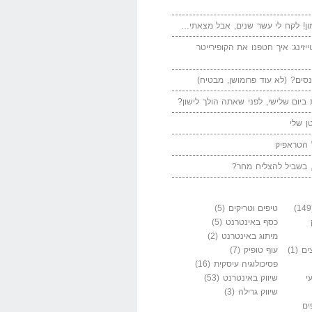
ן! לקח לי עשר שנים, אבל מצאתי…
יזינג: איך חטפנו את הקופירייטר
סים? (לא עוד פרומושן, מבטיח)
ביום שלישי, לפני שאתה הולך לישון?
ן שלי
 הטראפיק
 בשביל להצליח מחר?
טיפים וטריקים
(5)
כסף באינטרנט
(5)
מיתוג באינטרנט
(2)
ים
(1)
עוף טופיק
(7)
פסיכולוגיה עיסקית
(16)
י
שיווק באינטרנט
(53)
שיווק גרילה
(3)
ים