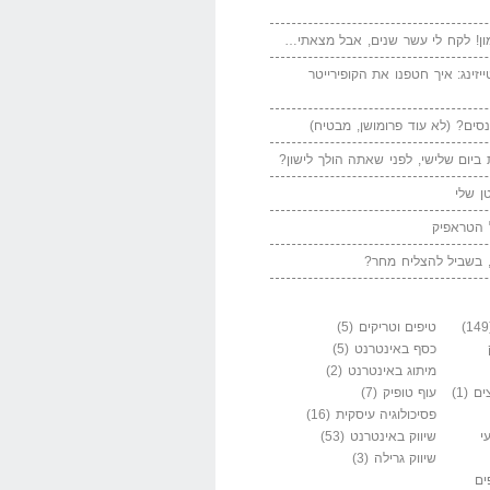
ן! לקח לי עשר שנים, אבל מצאתי…
יזינג: איך חטפנו את הקופירייטר
סים? (לא עוד פרומושן, מבטיח)
ביום שלישי, לפני שאתה הולך לישון?
ן שלי
 הטראפיק
 בשביל להצליח מחר?
טיפים וטריקים
(5)
כסף באינטרנט
(5)
מיתוג באינטרנט
(2)
ים
(1)
עוף טופיק
(7)
פסיכולוגיה עיסקית
(16)
י
שיווק באינטרנט
(53)
שיווק גרילה
(3)
ים