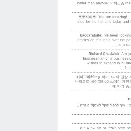
better than anyone. 먹튀검증Thank
토토사이트
: You are amazing! I 
blog for the first time today and
baccaratsite
: I've been lookin
articles on this topic over the p
to a sch
Richard Chadwick
: Are y
businessman or a business or
wishes to expand in busin
fina
비아그라50mg
: 비아그라의 권장 
반적으로 비아그라50mg이며 개인
에 따라 증
ם
המדייה באייר הנבון: איך להפול שקל לשנקל; אגורה 1
יה מדיה באייר, זה מה שהוא היה