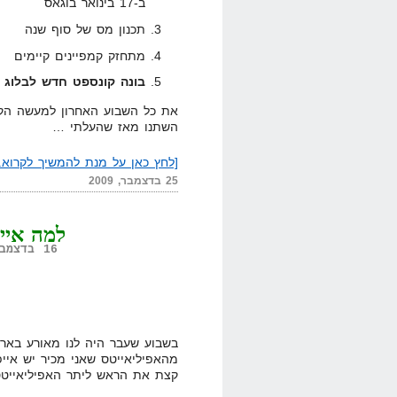
ב-17 בינואר בוגאס
תכנון מס של סוף שנה
מתחזק קמפיינים קיימים
בונה קונספט חדש לבלוג
את כל השבוע האחרון למעשה הקד
השתנו מאז שהעלתי …
[לחץ כאן על מנת להמשיך לקרוא..
25 בדצמבר, 2009
למה אייפ
16 בדצמבר, 2009,
מהאפיליאייטס שאני מכיר יש איי
קצת את הראש ליתר האפיליאייטס