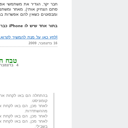
חבר יקר, הגדיר את משתמשי אפל כ
סתם הצחיק אותי), מאחר ומשתמ
ומבסוטים כשאין להם אפשרות בח
בתור אחד שיש לו iPhone כבר כמעט שנתיים
[לחץ כאן על מנת להמשיך לקרוא..
16 בדצמבר, 2009
טבח הב
4 בדצמבר, 2009,
בהתחלה הם באו לקחת את הק
קומוניסט.
לאחר מכן, הם באו לקחת את
מההשתדרות.
לאחר מכן, הם באו לקחת את 
לאחר מכן, הם באו לקחת או
בשבילי.