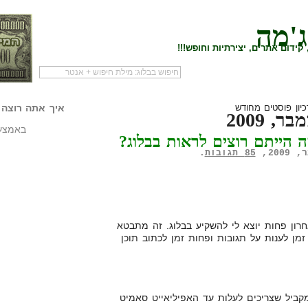
ג'מה
קידום אתרים, יצירתיות וחופש!!!
לעמוד הראשי של
להתחיל עם מדריך
מי לעז
הבלוג
שיווק שותפים
המילי
יון פוסטים מחודש
איך אתה רוצה 
ר, 2009
באמצעו
 הייתם רוצים לראות בבלוג?
85 תגובות
.
ון פחות יוצא לי להשקיע בבלוג. זה מתבטא
זמן לענות על תגובות ופחות זמן לכתוב תוכן
קביל שצריכים לעלות עד האפיליאייט סאמיט