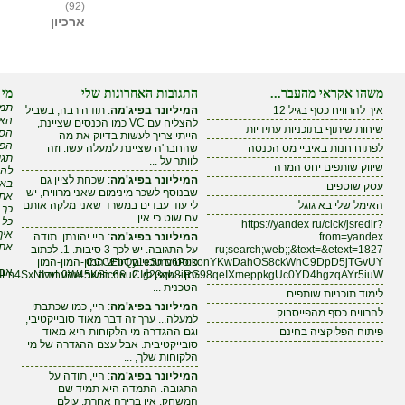
(92)
ארכיון
משהו אקראי מהעבר...
התגובות האחרונות שלי
מי 
תמי
איך להרוויח כסף בגיל 12
המיליונר בפיג'מה
: תודה רבה, בשביל
האם
להצליח עם VC כמו הכנסים שציינת,
שיחות שיתוף בתוכניות עתידיות
הסי
הייתי צריך לעשות בדיוק את מה
הפי
לפתוח חנות באיביי מס הכנסה
שהחבר'ה שציינת למעלה עשו. וזה
תגי
לוותר על ...
שיווק שותפים יחס המרה
להר
המיליונר בפיג'מה
: שכחת לציין גם
באי
עסק שוטפים
שבנוסף לשכר מינימום שאני מרוויח, יש
אתה
האימל שלי בא גוגל
לי עוד עבדים במשרד שאני מלקה אותם
כך 
עם שוט כי אין ...
כל 
https://yandex ru/clck/jsredir?
איך
from=yandex
המיליונר בפיג'מה
: היי יהונתן. תודה
את 
ru;search;web;;&text=&etext=1827
על התגובה. יש לכך 3 סיבות. 1. לכתוב
CCCEbQy1eSmv6PokonYKwDahOS8ckWnC9DpD5jTGvUY
פוסטים טכניים דורש המון-המון-המון
אבל
זמן - שאין לי. 2. אני חושב שהעבודה
LhILn4SxNIvvL0W45KSic66uCIg23qh8iRG98qeIXmeppkgUc0YD4hgzqAYr5iuW
הטכנית ...
לימוד תוכניות שותפים
המיליונר בפיג'מה
: היי, כמו שכתבתי
להרוויח כסף מהפייסבוק
למעלה... ערך זה דבר מאוד סובייקטיבי,
פיתוח הפליקציה בחינם
וגם ההגדרה מי הלקוחות היא מאוד
סובייקטיבית. אבל עצם ההגדרה של מי
הלקוחות שלך, ...
המיליונר בפיג'מה
: היי, תודה על
התגובה. התמדה היא תמיד שם
המשחק. אין ברירה אחרת. עולם