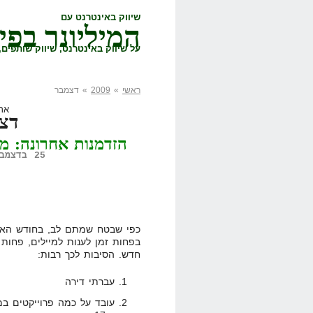
שיווק באינטרנט עם
המיליונר בפי
על שיווק באינטרנט, שיווק שותפים, 
ראשי
»
2009
» דצמבר
ארכ
דצמב
הזדמנות אחרונה: מה
25 בדצמבר, 2009,
כפי שבטח שמתם לב, בחודש האחר
בפחות זמן לענות למיילים, פחות 
חדש. הסיבות לכך רבות:
עברתי דירה
עובד על כמה פרוייקטים במ