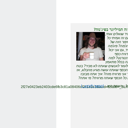
זה המיליונר בפיג'מה?
ד שואלים אותי,
 זה אמיתי כל
פור הזה של
ג'מה? פיג'מה
ד, גם אני יכול
וויח כסף
נטרנט? למה
 בכלל מתאמץ
לעזור לאנשים שאתה לא מכיר? בטח
הכסף שאתה עושה מגיע מהבלוג, אז
 אני מרוויח מזה? איך אתה מבזבז
כל הכסף שאתה מרוויח? מי אתה?
... האמת היא...
[המשך לקרוא...]
2f27e0423eb2403cde6fb3c81a08406df2c1e1e1&uuid=&state=_B