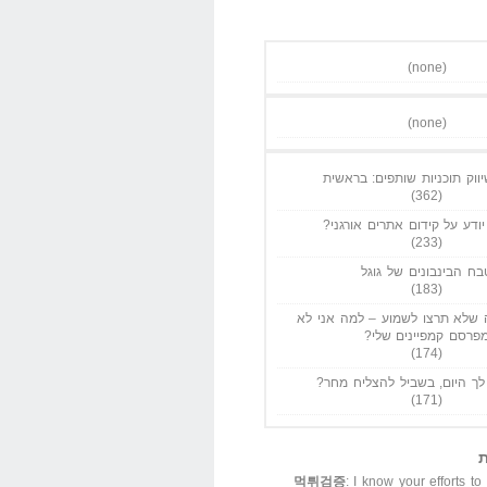
(none)
(none)
ווק תוכניות שותפים: בראשית
(362)
ודע על קידום אתרים אורגני?
(233)
בח הבינבונים של גוגל
(183)
שלא תרצו לשמוע – למה אני לא
פרסם קמפיינים שלי?
(174)
ך היום, בשביל להצליח מחר?
(171)
ת
먹튀검증
: I know your efforts to 