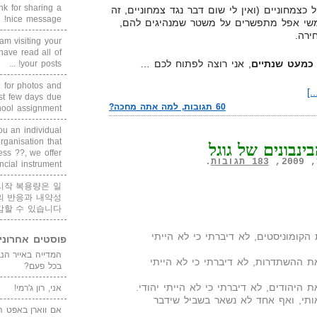
 for sharing a
צמחוניים (ואין לי שום דבר נגד צמחוניים, זה
nice message!
שי אפל מתפשרים על משטר שמנהיגים להם,
ירה.
am visiting your
 have read all of
, אני רוצה לפתוח לכם …
your posts! ...
g for photos and
.]
ast few days due
60 תגובות, למה אתה מחכה?
ool assignment, ...
ou an individual
ganisation that
ינבונים של גוגל
ess ??, we offer
183 תגובות
.
ncial instrument ...
시작 복용량은 일
의 반응과 내약성
감할 수 있습니다
ומוניסטים, לא דיברתי כי לא הייתי
פוסטים אחרוני
 ההשתדרות, לא דיברתי כי לא הייתי
בכל פעם?
היהודים, לא דיברתי כי לא הייתי יהודי.
אני, רון ג'רמי!
תי, ואף אחד לא נשאר בשביל שידבר
אם ווארן באפט ה