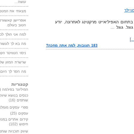
עושה…
יילר
מצאתי את המטמו
אופריישן קאשוורטי
תחום האפיליאייט מרקטינג לאחרונה, יודע
הטוב בעולם.
גל. גוגל …
למה אני הולך לכנ
.]
מה בא לך לעשות 
183 תגובות, למה אתה מחכה?
ניסוי הטוויטר הקט
שרשרת המזון של
מה חסר לך היום,
קטגוריות
המיליונר בפיג'מה
(149)
כנסים בנושא שיווק
שותפים
(16)
ספרי עסקים מומלצ
עסקים
(25)
קידום אתרים במנוע
חיפוש
(102)
שיווק תוכניות שותפ