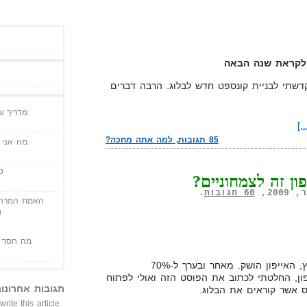
 לקראת שנה הבאה
שתי לבניית קונספט חדש לבלוג. הרבה דברים
מדריך שי
.]
85 תגובות, למה אתה מחכה?
מה אני י
ט
ון זה לצמחוניים?
60 תגובות
.
האמת המרה 
מ
מה חסר ל
בשבוע שעבר היה לנו מאורע בארץ, האייפון הושק. מאחר ובערך ל-70%
פון, החלטתי לכתוב את הפוסט הזה ואולי לפתוח
תגובות אחרונו
 אשר קוראים את הבלוג.
write this article