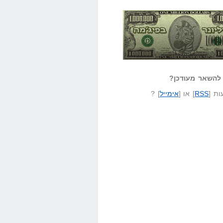
אזל קורא לעצמו
לא יודע משהו?
ונר בפיג'מה
שאל שאלה
להשאר מעודכן?
ת [
RSS
] או [
אימייל
] ?