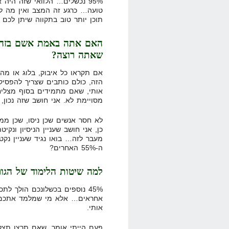
95% נכשלים… הלוואי שזה היה א
טועה… כרגע זה המצב ואין מה ל
תוכן יותר טוב בתקווה שיתן לכם 
האם אתה באמת אשם בזה ש
שאתה רוצה?
אם תקראו כל איבוק, בלוג או מה
הזה, כולם כותבים שצריך להפסיק 
אותי, שאם מתמידים בסוף מצליחי
מסויימת לא. אני חושב שזה נכון,
לא חסר אנשים שכן ניסו, שכן ממש
כן, אני חושב שעניין הניסיון ונק
ה-55% האחרים?
למה שיטות הלימוד של הגורו
45% נוספים בכשלונכם הולך ל
אחראים… אלא מי שמלמד אתכם, 
אותי.
פעם הייתי אומר, שאם תרצו תצ