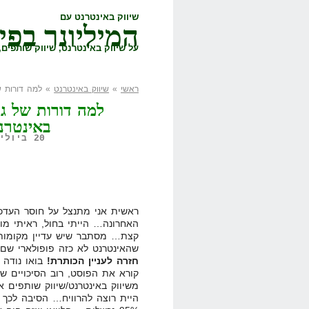
שיווק באינטרנט עם
המיליונר בפי
על שיווק באינטרנט, שיווק שותפים, 
ראשי
»
שיווק באינטרנט
» למה דורות של
למה דורות של גו
באינטרנ
20 ביולי, 2010,
ראשית אני מתנצל על חוסר העדכ
האחרונה… הייתי בחול, ראיתי מונ
קצת… מסתבר שיש עדיין מקומות
שהאינטרנט לא כזה פופולארי שם
חזרה לעניין הכותרת!
בואו נודה
קורא את הפוסט, רוב הסיכויים ש
משיווק באינטרנט/שיווק שותפים 
היית רוצה להרוויח… הסיבה לכך 