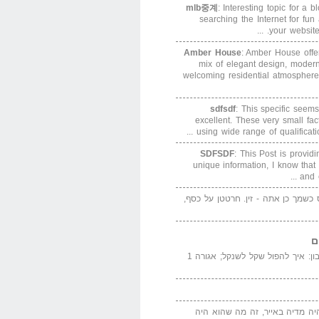
mlb중계
: Interesting topic for a 
searching the Internet for f
your website. 
Amber House
: Amber House offe
mix of elegant design, modern
welcoming residential atmosphere
sdfsdf
: This specific seems
excellent. These very small fa
using wide range of qualification
SDFSDF
: This Post is provid
unique information, I know that
and e
ס כשמך כן אתה - זין. חרטטן על כסף,
ם
המדייה באייר הנבון: איך להפול שקל לשנקל; אגורה 1
יה מדיה באייר, זה מה שהוא היה