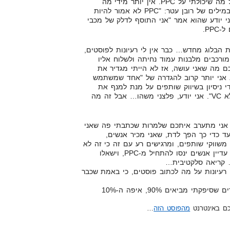
חסר תועלת. כתבתי כמעט את כל מה שיכולתי על PPC. אין יותר מידי מה
לכתוב, וכמו שכתוב בפוסט הזה, במילים של רובן עטר: "PPC לא אמור להיות
ני יודע שהוא אמר "אני התוסף לדלק של מכבי
PP.
 הבלוג מחדש… כבר אין לי רעיונות לפוסטים,
מורכבים מלבנות עמוד נחיתה ולשלוח אליו
מעניין אתכם מה שאני עושה, אז לא הייתי מגדיר את
 אני יותר קרוב להגדרה של "אחד שמשתמש
י ניסיון בשיווק שותפים על מנת למנף את
המיזמים שלו בהשקעה עצמית ללא VC". אני יודע, פלצני משהו… אבל זה מה
אני מתערב איתכם שלמרות שכתבתי פה שאני
להתחיל מ-PPC, ו-"ה עד כדי כך הפך לדת, שאני מכיר אנשים,
משווקי שותפים, ומרגישים רע עם זה כי זה לא
נעשה באמצעות PPC. הזוי לא?". עדיין אנשים ינסו להתחיל מ-PPC, וישאלו
רעיונות על מה לכתוב פוסטים, כי באמת שכבר
אם עשיתם חשבון, המספרים שסיפקתי מביאים 90%, איפה ה-10%
ם באינטרנט
מהפוסט הזה
…