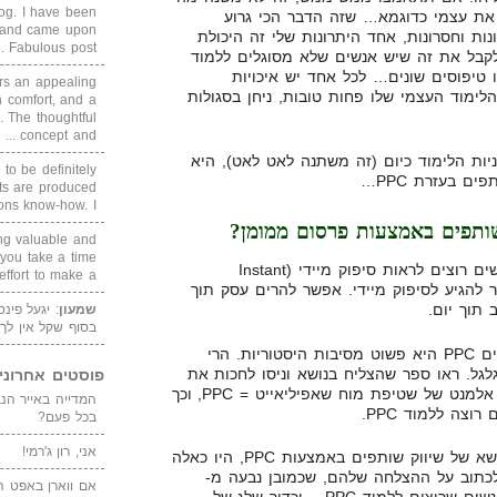
blog. I have been
 את עצמי כדוגמא… שזה הדבר הכי גרוע
un and came upon
נות וחסרונות, אחד היתרונות שלי זה היכולת
Fabulous post. ...
לקבל את זה שיש אנשים שלא מסוגלים ללמוד
ו טיפוסים שונים… לכל אחד יש איכויות
rs an appealing
לימוד העצמי שלו פחות טובות, ניחן בסגולות
 comfort, and a
. The thoughtful
concept and ...
יות הלימוד כיום (זה משתנה לאט לאט), היא
 to be definitely
ם בעזרת PPC…
cts are produced
s know-how. I ...
שותפים באמצעות פרסום ממומן?
ing valuable and
 you take a time
הבעיה הראשונה טמונה בכך שאנשים רוצים לראות סיפוק מיידי (Instant
ffort to make a ...
Grat). בעזרת PPC, אפשר להגיע לסיפוק מיידי. אפשר להרים עסק תוך
תוך יום.
שמעון
: יגעל פינ
בסוף שקל אין לך
סיבה נוספת שבגללה כולם מלמדים PPC היא פשוט מסיבות היסטוריות. הרי
לגל. ראו ספר שהצליח בנושא וניסו לחכות את
פוסטים אחרוני
ההצלחה שלו. באופן הזה נוצר לו אלמנט של שטיפת מוח שאפיליאייט = PPC, וכך
וצה ללמוד PPC.
בכל פעם?
אני, רון ג'רמי!
אחרי שנוצרה הצפה של מידע בנושא של שיווק שותפים באמצעות PPC, היו כאלה
 לכתוב על ההצלחה שלהם, שכמובן נבעה מ-
אם ווארן באפט ה