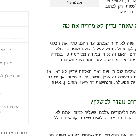
חרת, הלוואי ואני
הכשלון שלך
עשות, רק לכתוב
יותר ידע…
אתה עדיין לא מרוויח את מה
 שזה לא יהיה שנכתב עד היום, כולל את הבלוג
לקרוא ולהתחיל לפעול. כולם אומרים, כולל
מה אני י
ם. האם זה נכון? במידה מסויימת כן, במידה
 עם זאת מייחסים לזה יותר מידי חשיבות.
מדריך שי
יכים לנסות, ועם זאת הצלחה עדיין לא ראו. אז
מה בא לך לעש
יטת הפעולה זה עניין חשוב, חשוב מאוד. אך יש גם
מעבר לזה… בואו נגיד שעניין נקטית הפעולה, והנחישות זה 45% מהעניין, איפה
ט
ים נועדה לכישלון?
האמת המרה 
מ
תכנית הלימודים שלכם, שעליה כמובן אתם לא
או כותב את הבלוגים שאתם קוראים. כולל
תגובות אחרונו
ליחו. אם תתאמצו ממש-ממש, זה לא משנה מה