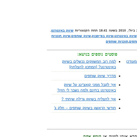
שיווק באינטרנט
.
שיווק באינטרנט
,
שיווק בפייסבוק
,
שיווק שותפים
,
שיווק תוכניות
תפים
,
תוכניות שותפים
פוסטים נוספים בנושא:
עודכן
למה רוב המשווקים נכשלים בשיווק
באינטרנט? [המתכון להצלחה]
מדריך שיווק שותפים
איך לקבל ממני קואצ'ינג על שיווק
באינטרנט בחינם ולמה נשבר לי הזין?
איך להצליח בשיווק גרילה שיחתי ?
חודשי הראשון בשיווק שותפים – חלק ג'
הוסף אחת