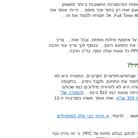
ין חושב שידע ב-PPC, זה אחת המיומנויות החשובות ביותר למשווק
ועם זאת רק בתור ערך מוסף… הייתי אומר את
יתן להתמקם על אינסוף מילות מפתח, ובכל זאת…. צריך
ד את התחום היטב… בנוסף לכך צריך עוד הרבה
יל?
שבחודש-חודשיים הקרובים, המטרה היא לא
למוד את התחום, ולקבל ניסיון… בתקופה
ה היא לא להרוויח מיליונים כמו שכולם
ה כמו $10 ביום… (
המטרה שלי
"ח
, שזה אומר משהו בסביבות ה-12
מעשי… לדעתי,
זו הדרך הכי קלה למתחילים
זהו, מקווה שעזרתי… אני החלטתי לכתוב בבלוג פחות על PPC, כי זה נהיה כבר