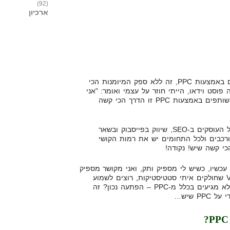
(92)
ארכיון
ואני חייב להגיד לך. שיווק שותפים באמצעות PPC, זה ללא ספק המיומנות הכי
וסט וידאו, הייתי חוזר על עצמי ואומר: "אני
חוזר שנית, Read my lips, שיווק שותפים באמצעות PPC זו הדרך הכי קשה
אני לא מגזים, ויש לי כבוד רב לכל העוסקים ב-SEO, שיווק בפייסבוק ובשאר
רכבים ולכל התחומים יש את רמות הקושי
 עכשיו, כשיש לי מספיק ותק, ואני מקושר מספיק
בתעשייה העולמית. ישנם Vendors שחולקים איתי סטטיסטיקות, רוצים לשמוע
משהו? רוב האפיליאייטס שלהם, לא מגיעים בכלל מ-PPC – הפתעה נכון? זה
P שיש…