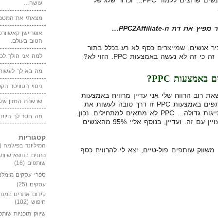
PPC, וכך נוצר לו כדור שלג של אנשים שרוצים ללמוד PPC… וכדור שלג של
עושה…
מצאתי את המטמו
דת ה-PPC2Affiliate…
אופריישן קאשוורטי
הטוב בעולם.
יר אנשים, שמייצרים כסף לא רע בכלל בתור
זה לא נעשה באמצעות PPC. הזוי לא?
למה אני הולך לכנ
מה בא לך לעשות 
באמצעות PPC?
ניסוי הטוויטר הקט
את רוב הרווח שלי אני עדיין מרוויח באמצעות
שרשרת המזון של
PPC, ואני עדיין חושב ששיווק שותפים באמצעות PPC זו דרך טובה לעשות את
עם הסתייגות גדולה… PPC לא מתאים למתחילים. נכון,
מה חסר לך היום,
אני התחלתי עם PPC, ואני חי מצויין עם זה. ועדיין, בנוסף אליי 95% מהאנשים
קטגוריות
המיליונר בפיג'מה
(149)
ים בהם אני משווק שותפים פול-טיים, יצא לי להרוויח כסף
כנסים בנושא שיווק
שותפים
(16)
ספרי עסקים מומלצ
עסקים
(25)
קידום אתרים במנוע
חיפוש
(102)
שיווק תוכניות שותפ