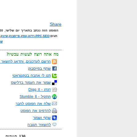
Share
הפוסט הזה נכתב בתאריך יום שלישי, 20 ביולי, 2010 בשעה 18:41 תחת הקטגוריות
תגים:
SEO
,
PPC
,
וידאו
,
עסק
,
פייסבוק
,
שיווק
,
שו
מה אתה רוצה לעשות עכשיו?
הרשם לעדכונים, ותדאג להשאר מ
שתף בפייסבוק
תנו לי אהבה בטקנוראטי
שמור את העמוד בדלישס
דגדג - Digg it
תתקיל - Stumble It
שלח את הפוסט לחבר
להדפיס את הפוסט
שתף ושמור
להשאיר תגובה
130 תגובות... קרא אותן למטה או