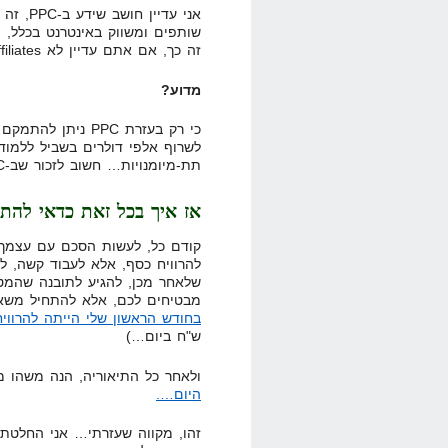
אני עדי
שותפים ומשווק באינטרנט בכלל, 
זה כך, אם אתם עדיין לא Full Time Affiliates, אל תטרחו ללמוד את זה…
מדוע?
כי רק בעזרת PPC נ
לשרוף אלפי דולרים בשביל ללמו
תת-מיומנויות… חשוב לזכור שב-PPC כל טעות עולה כסף, בד"כ הרבה…
אז איך בכל זאת כדאי להתח
קודם כל, לעשות הסכם עם עצמך 
להרוויח כסף, אלא לעבוד קשה, ל
שלאחר מכן, להגיע לתובנה שהמטר
מבטיחים לכם, אלא להתחיל משאיפה צנוע
בחודש הראשון שלי הייתה להרוויח 359 ש\
ש"ח ביום…)
ולאחר כל התיאוריה, הנה משהו 
היום….