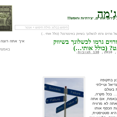
ג'מה
קידום אתרים, יצירתיות וחופש!!!
 גורוים גרמו לכשלונך בשיווק באינטרנט? (כולל אותי…)
לעמוד הראשי של
להתחיל עם מדריך
מי לעז
רוים גרמו לכשלונך בשיווק
הבלוג
שיווק שותפים
המילי
איך אתה רוצה 
ט? (כולל אותי…)
באמצעו
130 תגובות
.
ון בתקופה
דיאל וטיילתי
 בעולם
… בכל מקרה,
 באמת, אם אתה
אתה לא מרוויח
את הכסף אותו
היא סטטיסטית,