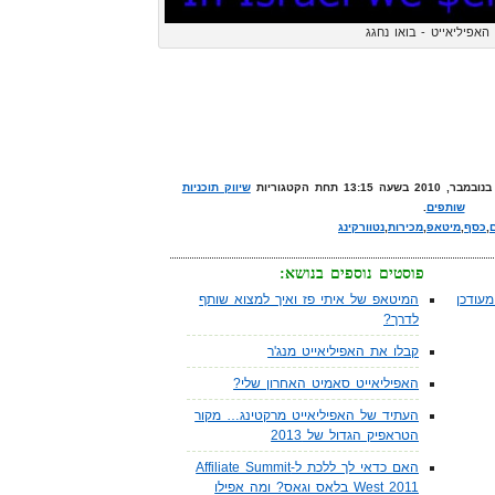
 האפיליאייט - בואו נחגג
שיווק תוכניות
שותפים
.
,
כסף
,
מיטאפ
,
מכירות
,
נטוורקינג
פוסטים נוספים בנושא:
עודכן
המיטאפ של איתי פז ואיך למצוא שותף
לדרך?
קבלו את האפיליאייט מנג'ר
האפיליאייט סאמיט האחרון שלי?
העתיד של האפיליאייט מרקטינג… מקור
הטראפיק הגדול של 2013
האם כדאי לך ללכת ל-Affiliate Summit
West 2011 בלאס וגאס? ומה אפילו