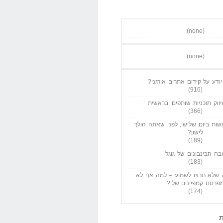
(none)
(none)
ודע על קידום אתרים אורגני?
(916)
ווק תוכניות שותפים: בראשית
(366)
ות ביום שלישי, לפני שאתה הולך
לישון?
(189)
בח הבינבונים של גוגל
(183)
שלא תרצו לשמוע – למה אני לא
פרסם קמפיינים שלי?
(174)
ת