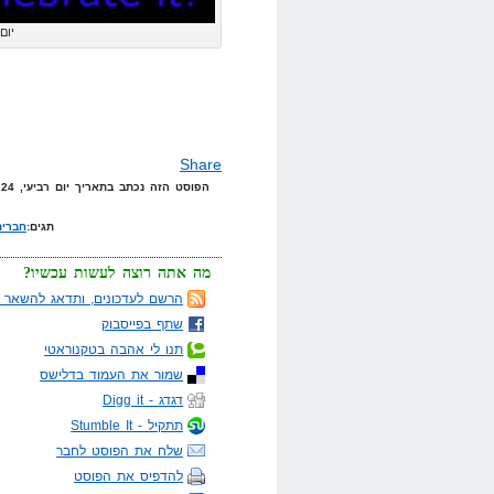
יום
Share
הפוסט הזה נכתב בתאריך יום רביעי, 24 בנובמבר, 2010 בשעה 13:15 תחת הקטגוריות
תגים:
חברים
מה אתה רוצה לעשות עכשיו?
הרשם לעדכונים, ותדאג להשאר מ
שתף בפייסבוק
תנו לי אהבה בטקנוראטי
שמור את העמוד בדלישס
דגדג - Digg it
תתקיל - Stumble It
שלח את הפוסט לחבר
להדפיס את הפוסט