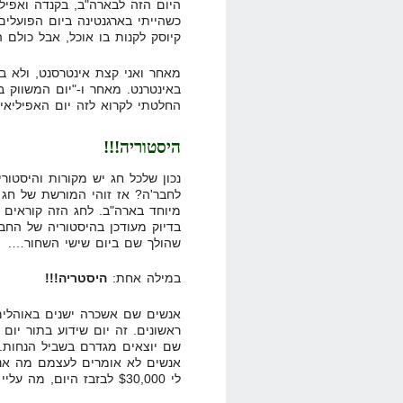
היום הזה לבארה"ב, בקנדה ואפיל
כשהייתי בארגנטינה ביום הפועלים
קיוסק לקנות בו אוכל, אבל כולם 
מאחר ואני קצת אינטרסנט, ולא ב
באינטרנט. מאחר ו-"יום המשווק 
החלטתי לקרוא לזה יום האפיליאי
היסטוריה!!!
נכון שלכל חג יש מקורות והיסטור
לחבר'ה? אז זוהי המורשת של חג 
בדיוק מעודכן בהיסטוריה של החב
שהולך שם ביום שישי השחור….
במילה אחת:
היסטריה!!!
אנשים שם אשכרה ישנים באוהלים 
ראשונים. זה יום שידוע בתור יום 
שם יוצאים מגדרם בשביל הנחות. 
אנשים לא אומרים לעצמם מה אני
לי $30,000 לבזבז היום, מה עליי לעשות?