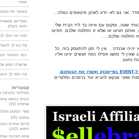
עושה…
מצאתי את המטמו
ודר, אני גם לא יודע לארגן מיטאפים כאלה…
אופריישן קאשוורטי
עתי שעה, ומקום עם איזה בר ליד הבית שלי.
הטוב בעולם.
 ואתם תגיעו או שלא זו החלטה שלכם. תפיצו
למה אני הולך לכנ
זו החלטה שלכם….
מה בא לך לעשות 
א יהיה אג'נדה… אין לי זמן להתעסק בזה. כל
ג שאין לי מושג אפילו כמה אנשים יגיעו אליו.
ניסוי הטוויטר הקט
ת נחגוג.
שרשרת המזון של
רו את הגעתכם
.
מה חסר לך היום,
נת שאני אבקש להביא עוד ברמנים ומלצרים
קטגוריות
המיליונר בפיג'מה
(149)
כנסים בנושא שיווק
שותפים
(16)
ספרי עסקים מומלצ
עסקים
(25)
קידום אתרים במנוע
חיפוש
(102)
שיווק תוכניות שותפ