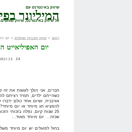
שיווק באינטרנט עם
המיליונר בפי
על שיווק באינטרנט, שיווק שותפים, 
ראשי
»
שיווק תוכניות שותפים
» יום האפ
יום האפיליאייט ה
24 בנובמבר, 2010,
חברים, אני הולך לעשות את זה ק
כשהייתם ילדים, תמיד רציתם לה
אורבנית, ושיום אחד כולם ידברו ע
להמציא חג מיוחד או יום מיוחד? 
25 שנות קיום, נפלה בזכותי הזכ
שכזה… יום מיוחד מאוד…
בחול לפועלים יש יום מיוחד משל