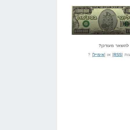
אזל קורא לעצמו
לא יודע משהו?
ונר בפיג'מה
שאל שאלה
להשאר מעודכן?
ת [
RSS
] או [
אימייל
] ?