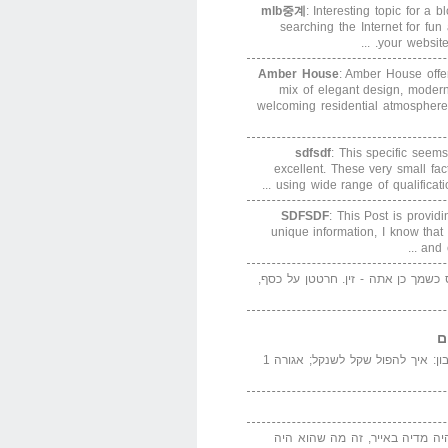
mlb중계
: Interesting topic for a 
searching the Internet for f
your website. 
Amber House
: Amber House offe
mix of elegant design, modern
welcoming residential atmosphere
sdfsdf
: This specific seems
excellent. These very small fa
using wide range of qualification
SDFSDF
: This Post is provid
unique information, I know that
and e
ס כשמך כן אתה - זין. חרטטן על כסף,
ם
המדייה באייר הנבון: איך להפול שקל לשנקל; אגורה 1
יה מדיה באייר, זה מה שהוא היה