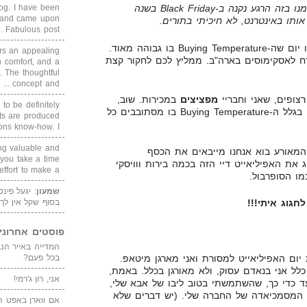
blog. I have been
גילוי נאות: הלפטופ שאני כותב ממנו בזה הרגע נקנה ב-Black Friday בשנה
un and came upon
Fabulous post. ...
בכל מקרה, כפי שאתם רואים, זהו יום שה-Buying Temperature בו גבוהה מאוד.
rs an appealing
 לאסקימוסים בארה"ב. ממליץ לכם לחקור קצת
 comfort, and a
. The thoughtful
concept and ...
מפציצים
במכירות. שוב,
 to be definitely
זה לא בגלל החיוך היפה שלנו, זה בגלל ה-Buying Temperature בו מסתובבים כל
cts are produced
s know-how. I ...
ing valuable and
 המאורע בוא אנחנו מייבאים את הכסף
 you take a time
 את האפיליאייט דיי הזה בכמה בירות ווויסקי
ffort to make a ...
מו הסופרבול.
שמעון
: יגעל פינ
בסוף שקל אין לך
חגוג איתי!!!
פוסטים אחרוני
ום האפיליאייט למסורת ואני מארגן מיטאפ.
בכל פעם?
לל אני בנאדם עסוק, ולא מאורגן בכלל. באמת,
אני, רון ג'רמי!
ד כדי כך, שהשתמשתי בטוב ליבו של אבא שלי,
כל המסמכיאדה של החברה שלי. (יש דברים שלא
אם ווארן באפט ה