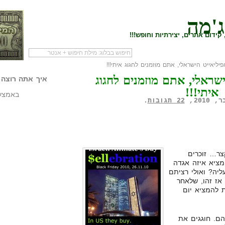
ג'מה
קידום אתרים, יצירתיות וחופש!!!
יליאייט הישראלי, אתם מוזמנים לחגוג איתי!!!
לעמוד הראשי של
להתחיל עם מדריך
מי לעז
ישראלי, אתם מוזמנים לחגוג
הבלוג
שיווק שותפים
המילי
איך אתה רוצה 
איתי!!!
באמצעו
22 תגובות
.
צר… זוכרים
מציא איזה אגדה
ליה? ואולי רציתם
אז זהו, שלאחר
ות להמציא יום
הם. חוגגים את