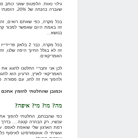
שעברה בהנחה של 20%. הזמנתי אותו באינטרנט, לא חיכיתי בתורים.
זה באמת היום שאפשר למכור קרח
בנושא…
בכל מקרה, כבר 2 בלאק פריידייז רצופים, שאני וחבריי
האמריקאים.
לכן אני וחבריי החלטנו לחגוג את
האמריקאי לארץ, הרעיון הוא לחגוג
ולהפוך את זה לחג, עם מסורת. כ
וכמובן שהחלטתי להזמין אתכם ל
מה? מו? מי? איפה?
כפי שהבנתם, החלטתי להפוך את י
עכשיו, רק הבהרה קטנה…. בדרך כ
רמת הארגון שלי שואפת לאפס. ע
ועשיתי לו אווטסורסינג לאיסוף 