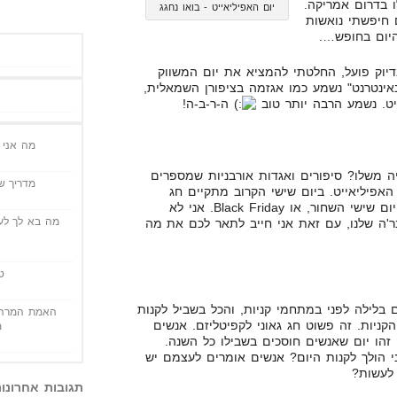
ו בדרום אמריקה.
יום האפיליאייט - בואו נחגג
 חיפשתי נואשות
היום בחופש….
דיוק פועל, החלטתי להמציא את יום המשווק
באינטרנט" נשמע כמו אגזמה בציפורן השמאלית,
יט. נשמע הרבה יותר טוב
ה-ר-ב-ה!
מה אני י
יה משלו? סיפורים ואגדות אורבניות שמספרים
מדריך שי
האפיליאייט. ביום שישי הקרוב מתקיים חג
מיוחד בארה"ב. לחג הזה קוראים יום שישי השחור, או Black Friday. אני לא
מה בא לך לעש
ר'ה שלנו, עם זאת אני חייב לתאר לכם את מה
ט
בלילה לפני במתחמי קניות, והכל בשביל לקנות
האמת המרה 
הקניות. זה פשוט חג גאוני לקפיטליזם. אנשים
מ
זהו יום שאנשים חוסכים בשבילו כל השנה.
 הולך לקנות היום? אנשים אומרים לעצמם יש
תגובות אחרונו