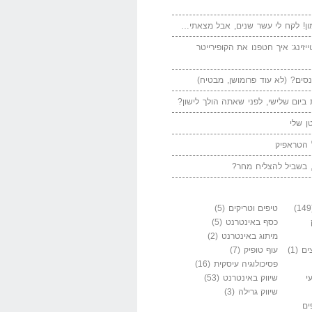
ן! לקח לי עשר שנים, אבל מצאתי…
יזינג: איך חטפנו את הקופירייטר
סים? (לא עוד פרומושן, מבטיח)
ביום שלישי, לפני שאתה הולך לישון?
ן שלי
 הטראפיק
 בשביל להצליח מחר?
טיפים וטריקים
(5)
כסף באינטרנט
(5)
מיתוג באינטרנט
(2)
ים
(1)
עוף טופיק
(7)
פסיכולוגיה עיסקית
(16)
י
שיווק באינטרנט
(53)
שיווק גרילה
(3)
ים