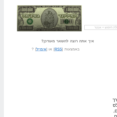
להתחיל עם מדריך
מי לעזאזל קורא לעצמו
לא יודע משהו?
שיווק שותפים
המיליונר בפיג'מה
שאל שאלה
איך אתה רוצה להשאר מעודכן?
באמצעות [
RSS
] או [
אימייל
] ?
רך
ס
,
וריה של 3 שנים