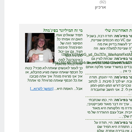
(92)
ארכיון
ת האחרונות שלי
מי זה המיליונר בפיג'מה?
תמיד שואלים אותי,
ר בפיג'מה
: תודה רבה, בשביל
האם זה אמיתי כל
להצליח עם VC כמו הכנסים שציינת,
הסיפור הזה של
ריך לעשות בדיוק את מה
הפיג'מה? פיג'מה
 שציינת למעלה עשו. וזה
תגיד, גם אני יכול
...
i3MhxYrYHynG_yd_Du7f7n_WwAqmrFxsA
להרוויח כסף
ר בפיג'מה
: שכחת לציין גם
באינטרנט? למה
לשכר מינימום שאני מרוויח, יש
84e169185788c994c9aae981588343bd465c9152
אתה בכלל מתאמץ
עבדים במשרד שאני מלקה אותם
כך לעזור לאנשים שאתה לא מכיר? בטח
י אין ...
כל הכסף שאתה עושה מגיע מהבלוג, אז
איך אני מרוויח מזה? איך אתה מבזבז
ר בפיג'מה
: היי יהונתן. תודה
את כל הכסף שאתה מרוויח? מי אתה?
על התגובה. יש לכך 3 סיבות. 1. לכתוב
טכניים דורש המון-המון-המון
אבל... האמת היא...
[המשך לקרוא...]
זמן - שאין לי. 2. אני חושב שהעבודה
..
ר בפיג'מה
: היי, כמו שכתבתי
. ערך זה דבר מאוד סובייקטיבי,
דרה מי הלקוחות היא מאוד
יבית. אבל עצם ההגדרה של מי
שלך, ...
ר בפיג'מה
: היי, תודה על
. התמדה היא תמיד שם
אין ברירה אחרת. עולם