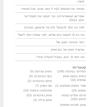
עושה…
מצאתי את המטמון! לקח לי עשר שנים, אבל מצאתי…
אופריישן קאשוורטייזינג: איך חטפנו את הקופירייטר
הטוב בעולם.
למה אני הולך לכנסים? (לא עוד פרומושן, מבטיח)
מה בא לך לעשות ביום שלישי, לפני שאתה הולך לישון?
ניסוי הטוויטר הקטן שלי
שרשרת המזון של הטראפיק
מה חסר לך היום, בשביל להצליח מחר?
קטגוריות
המיליונר בפיג'מה
(149)
טיפים וטריקים
(5)
כנסים בנושא שיווק
כסף באינטרנט
(5)
שותפים
(16)
מיתוג באינטרנט
(2)
ספרי עסקים מומלצים
(1)
עוף טופיק
(7)
עסקים
(25)
פסיכולוגיה עיסקית
(16)
קידום אתרים במנועי
שיווק באינטרנט
(53)
חיפוש
(102)
שיווק גרילה
(3)
שיווק תוכניות שותפים