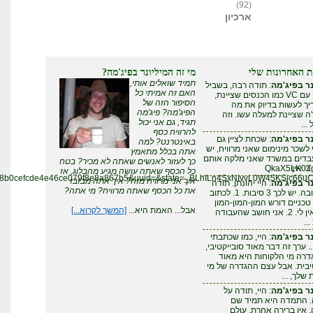
(92)
ארכיון
י
מי זה המיליונר בפיג'מה?
תמיד שואלים אותי,
ה רבה, בשביל
האם זה אמיתי כל
מו הכנסים שציינת,
הסיפור הזה של
 את מה
הפיג'מה? פיג'מה
שו. וזה
תגיד, גם אני יכול
להרוויח כסף
ת לציין גם
באינטרנט? למה
י מרוויח, יש
אתה בכלל מתאמץ
ני מלקה אותם
כך לעזור לאנשים שאתה לא מכיר? בטח
כל הכסף שאתה עושה מגיע מהבלוג, אז
ae71cd0b071d8b0cefcde4e46ce079f8e8a867b5&uuid=&state=_BLhILn4SxNIvv
איך אני מרוויח מזה? איך אתה מבזבז
יהונתן. תודה
את כל הכסף שאתה מרוויח? מי אתה?
על התגובה. יש לכך 3 סיבות. 1. לכתוב
-המון-המון
אבל... האמת היא...
[המשך לקרוא...]
. אני חושב שהעבודה
, כמו שכתבתי
ד סובייקטיבי,
היא מאוד
הגדרה של מי
, תודה על
יד שם
. עולם