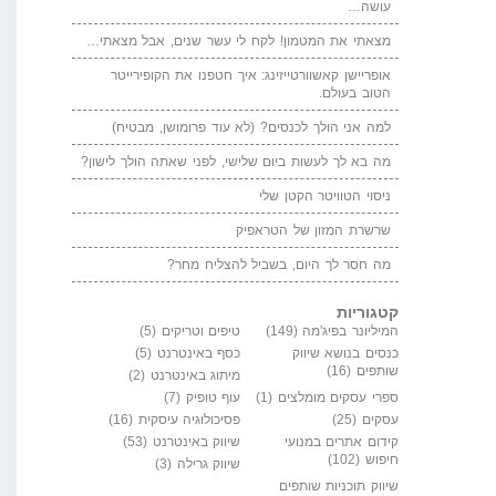
עושה…
מצאתי את המטמון! לקח לי עשר שנים, אבל מצאתי…
אופריישן קאשוורטייזינג: איך חטפנו את הקופירייטר
הטוב בעולם.
למה אני הולך לכנסים? (לא עוד פרומושן, מבטיח)
מה בא לך לעשות ביום שלישי, לפני שאתה הולך לישון?
ניסוי הטוויטר הקטן שלי
שרשרת המזון של הטראפיק
מה חסר לך היום, בשביל להצליח מחר?
קטגוריות
המיליונר בפיג'מה
(149)
טיפים וטריקים
(5)
כנסים בנושא שיווק
כסף באינטרנט
(5)
שותפים
(16)
מיתוג באינטרנט
(2)
ספרי עסקים מומלצים
(1)
עוף טופיק
(7)
עסקים
(25)
פסיכולוגיה עיסקית
(16)
קידום אתרים במנועי
שיווק באינטרנט
(53)
חיפוש
(102)
שיווק גרילה
(3)
שיווק תוכניות שותפים