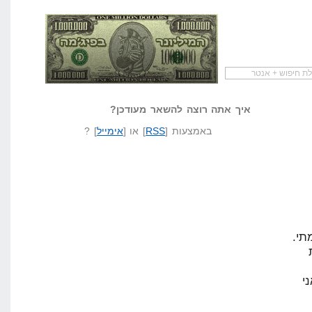
ם מדריך
מי לעזאזל קורא לעצמו
לא יודע משהו?
ותפים
המיליונר בפיג'מה
שאל שאלה
איך אתה רוצה להשאר מעודכן?
באמצעות [
RSS
] או [
אימייל
] ?