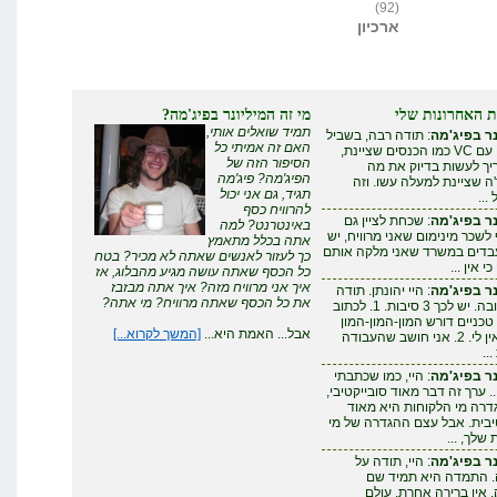
(92)
ארכיון
ת האחרונות שלי
מי זה המיליונר בפיג'מה?
תמיד שואלים אותי,
ר בפיג'מה
: תודה רבה, בשביל
האם זה אמיתי כל
להצליח עם VC כמו הכנסים שציינת,
הסיפור הזה של
ריך לעשות בדיוק את מה
הפיג'מה? פיג'מה
 שציינת למעלה עשו. וזה
תגיד, גם אני יכול
...
להרוויח כסף
ר בפיג'מה
: שכחת לציין גם
באינטרנט? למה
לשכר מינימום שאני מרוויח, יש
אתה בכלל מתאמץ
עבדים במשרד שאני מלקה אותם
כך לעזור לאנשים שאתה לא מכיר? בטח
י אין ...
כל הכסף שאתה עושה מגיע מהבלוג, אז
איך אני מרוויח מזה? איך אתה מבזבז
ר בפיג'מה
: היי יהונתן. תודה
את כל הכסף שאתה מרוויח? מי אתה?
על התגובה. יש לכך 3 סיבות. 1. לכתוב
טכניים דורש המון-המון-המון
אבל... האמת היא...
[המשך לקרוא...]
זמן - שאין לי. 2. אני חושב שהעבודה
..
ר בפיג'מה
: היי, כמו שכתבתי
. ערך זה דבר מאוד סובייקטיבי,
דרה מי הלקוחות היא מאוד
יבית. אבל עצם ההגדרה של מי
שלך, ...
ר בפיג'מה
: היי, תודה על
. התמדה היא תמיד שם
אין ברירה אחרת. עולם