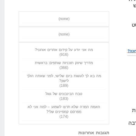
(none)
ט
(none)
מה אני יודע על קידום אתרים אורגני?
(916)
מדריך שיווק תוכניות שותפים: בראשית
(366)
מה בא לך לעשות ביום שלישי, לפני שאתה הולך
לישון?
(189)
טבח הבינבונים של גוגל
(183)
האמת המרה שלא תרצו לשמוע – למה אני לא
ת
מפרסם קמפיינים שלי?
(174)
בה
תגובות אחרונות