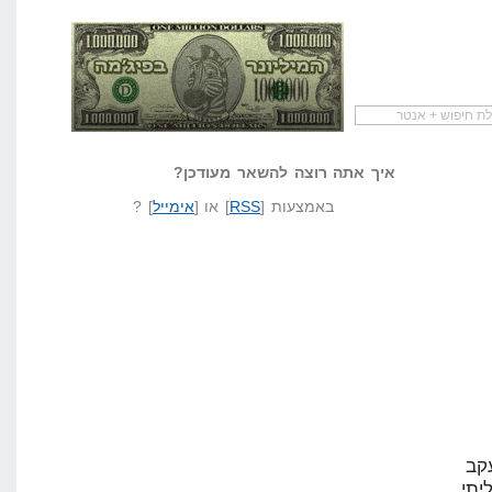
להתחיל עם מדריך
מי לעזאזל קורא לעצמו
לא יודע משהו?
שיווק שותפים
המיליונר בפיג'מה
שאל שאלה
איך אתה רוצה להשאר מעודכן?
באמצעות [
RSS
] או [
אימייל
] ?
Pr, תכנת מעקב
יתי