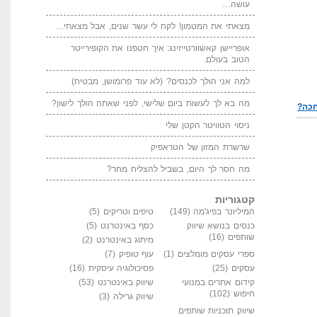
עושה…
מצאתי את המטמון! לקח לי עשר שנים, אבל מצאתי…
אופריישן קאשוורטייזינג: איך חטפנו את הקופירייטר
הטוב בעולם.
למה אני הולך לכנסים? (לא עוד פרומושן, מבטיח)
מה בא לך לעשות ביום שלישי, לפני שאתה הולך לישון?
ניסוי הטוויטר הקטן שלי
שרשרת המזון של הטראפיק
מה חסר לך היום, בשביל להצליח מחר?
קטגוריות
המיליונר בפיג'מה
(149)
טיפים וטריקים
(5)
כנסים בנושא שיווק
כסף באינטרנט
(5)
שותפים
(16)
מיתוג באינטרנט
(2)
ספרי עסקים מומלצים
(1)
עוף טופיק
(7)
עסקים
(25)
פסיכולוגיה עיסקית
(16)
קידום אתרים במנועי
שיווק באינטרנט
(53)
חיפוש
(102)
שיווק גרילה
(3)
שיווק תוכניות שותפים