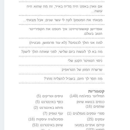
אם ווארן באפט היה מדיה באייר, זה מה שהוא היה
עושה…
מצאתי את המטמון! לקח לי עשר שנים, אבל מצאתי…
אופריישן קאשוורטייזינג: איך חטפנו את הקופירייטר
הטוב בעולם.
למה אני הולך לכנסים? (לא עוד פרומושן, מבטיח)
מה בא לך לעשות ביום שלישי, לפני שאתה הולך לישון?
ניסוי הטוויטר הקטן שלי
שרשרת המזון של הטראפיק
מה חסר לך היום, בשביל להצליח מחר?
קטגוריות
המיליונר בפיג'מה
(149)
טיפים וטריקים
(5)
כנסים בנושא שיווק
כסף באינטרנט
(5)
שותפים
(16)
מיתוג באינטרנט
(2)
ספרי עסקים מומלצים
(1)
עוף טופיק
(7)
עסקים
(25)
פסיכולוגיה עיסקית
(16)
קידום אתרים במנועי
שיווק באינטרנט
(53)
חיפוש
(102)