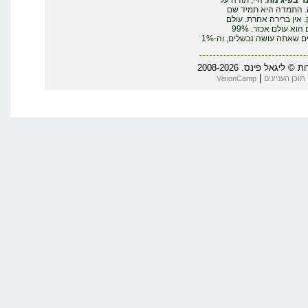
ר בפיג'מה
: היי, תודה על
. התמדה היא תמיד שם
אין ברירה אחרת. עולם
העסקים הוא עולם אכזר. 99%
מהדברים שאתה עושה נכשלים, וה-1%
יגאל פינס. 2008-2026
|
תוכן העניינים
VisionCamp