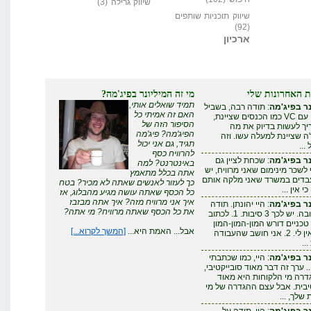
שיווק גרילה
(3)
שיווק תוכניות שותפים
(92)
ארכיון
ת האחרונות שלי
מי זה המיליונר בפיג'מה?
תמיד שואלים אותי,
ר בפיג'מה
: תודה רבה, בשביל
האם זה אמיתי כל
להצליח עם VC כמו הכנסים שציינת,
הסיפור הזה של
ריך לעשות בדיוק את מה
הפיג'מה? פיג'מה
 שציינת למעלה עשו. וזה
תגיד, גם אני יכול
...
להרוויח כסף
ר בפיג'מה
: שכחת לציין גם
באינטרנט? למה
לשכר מינימום שאני מרוויח, יש
אתה בכלל מתאמץ
עבדים במשרד שאני מלקה אותם
כך לעזור לאנשים שאתה לא מכיר? בטח
י אין ...
כל הכסף שאתה עושה מגיע מהבלוג, אז
איך אני מרוויח מזה? איך אתה מבזבז
ר בפיג'מה
: היי יהונתן. תודה
את כל הכסף שאתה מרוויח? מי אתה?
על התגובה. יש לכך 3 סיבות. 1. לכתוב
טכניים דורש המון-המון-המון
אבל... האמת היא...
[המשך לקרוא...]
זמן - שאין לי. 2. אני חושב שהעבודה
..
ר בפיג'מה
: היי, כמו שכתבתי
. ערך זה דבר מאוד סובייקטיבי,
דרה מי הלקוחות היא מאוד
יבית. אבל עצם ההגדרה של מי
שלך, ...