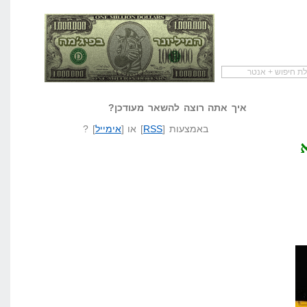
להתחיל עם מדריך
מי לעזאזל קורא לעצמו
לא יודע משהו?
שיווק שותפים
המיליונר בפיג'מה
שאל שאלה
איך אתה רוצה להשאר מעודכן?
באמצעות [
RSS
] או [
אימייל
] ?
א