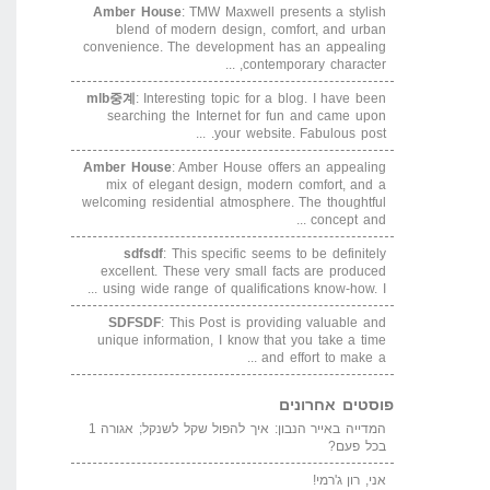
Amber House
: TMW Maxwell presents a stylish
blend of modern design, comfort, and urban
convenience. The development has an appealing
contemporary character, ...
mlb중계
: Interesting topic for a blog. I have been
searching the Internet for fun and came upon
your website. Fabulous post. ...
Amber House
: Amber House offers an appealing
mix of elegant design, modern comfort, and a
welcoming residential atmosphere. The thoughtful
concept and ...
sdfsdf
: This specific seems to be definitely
excellent. These very small facts are produced
using wide range of qualifications know-how. I ...
SDFSDF
: This Post is providing valuable and
unique information, I know that you take a time
and effort to make a ...
פוסטים אחרונים
המדייה באייר הנבון: איך להפול שקל לשנקל; אגורה 1
בכל פעם?
אני, רון ג'רמי!