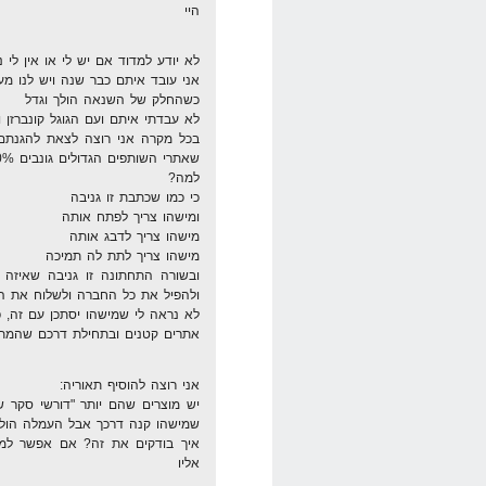
היי
לא יודע למדוד אם יש לי או אין לי 
אני עובד איתם כבר שנה ויש לנו 
כשהחלק של השנאה הולך וגדל
לא עבדתי איתם ועם הגוגל קונברזן ו
בכל מקרה אני רוצה לצאת להגנתם
שאתרי השותפים הגדולים גונבים 10% ולא חצי אחוז
למה?
כי כמו שכתבת זו גניבה
ומישהו צריך לפתח אותה
מישהו צריך לדבג אותה
מישהו צריך לתת לה תמיכה
ובשורה התחתונה זו גניבה שאיזה 
ולהפיל את כל החברה ולשלוח את ה
לא נראה לי שמישהו יסתכן עם זה, 
אתרים קטנים ובתחילת דרכם שהמתכ
אני רוצה להוסיף תאוריה:
יש מוצרים שהם יותר "דורשי סקר ש
שמישהו קנה דרכך אבל העמלה הולכ
איך בודקים את זה? אם אפשר למצו
אליו