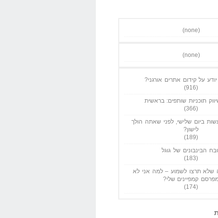
(none)
(none)
ודע על קידום אתרים אורגני?
(916)
ווק תוכניות שותפים: בראשית
(366)
ות ביום שלישי, לפני שאתה הולך
לישון?
(189)
בח הבינבונים של גוגל
(183)
שלא תרצו לשמוע – למה אני לא
פרסם קמפיינים שלי?
(174)
ת