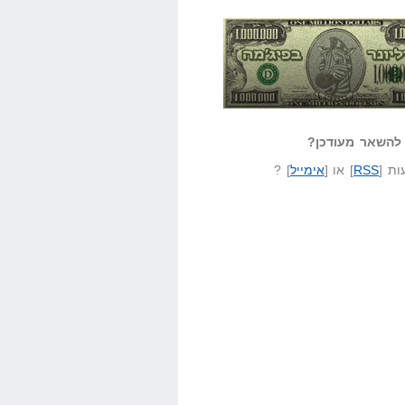
אזל קורא לעצמו
לא יודע משהו?
ונר בפיג'מה
שאל שאלה
להשאר מעודכן?
ת [
RSS
] או [
אימייל
] ?