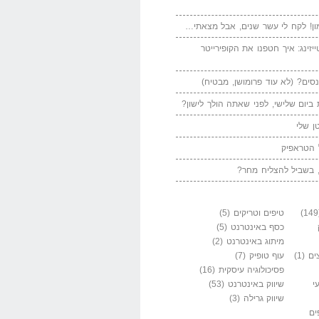
ן! לקח לי עשר שנים, אבל מצאתי…
יזינג: איך חטפנו את הקופירייטר
סים? (לא עוד פרומושן, מבטיח)
ביום שלישי, לפני שאתה הולך לישון?
ן שלי
 הטראפיק
 בשביל להצליח מחר?
טיפים וטריקים
(5)
כסף באינטרנט
(5)
מיתוג באינטרנט
(2)
ים
(1)
עוף טופיק
(7)
פסיכולוגיה עיסקית
(16)
י
שיווק באינטרנט
(53)
שיווק גרילה
(3)
ים