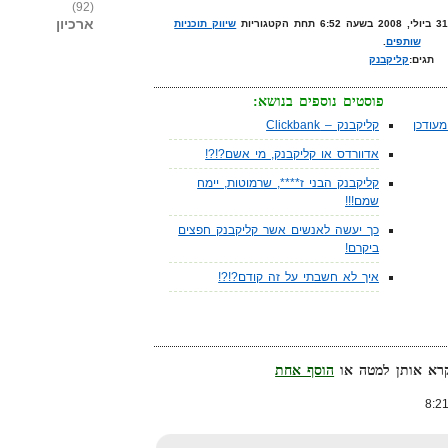
(92)
ארכיון
שיווק תוכניות
שותפים
.
תגים:
קליקבנק
פוסטים נוספים בנושא:
עודכן
קליקבנק – Clickbank
אדוורדס או קליקבנק, מי אשם?!?!
קליקבנק הבני ז****, שרמוטות, יימח
שמם!!!
כך יעשה לאנשים אשר קליקבנק חפצים
ביקרם!
איך לא חשבתי על זה קודם?!?!
הוסף אחת