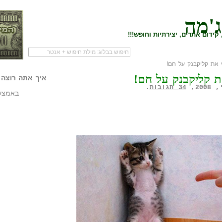
ג'מה
קידום אתרים, יצירתיות וחופש!!!
את קליקבנק על חם!
לעמוד הראשי של
להתחיל עם מדריך
מי לעז
 קליקבנק על חם!
הבלוג
שיווק שותפים
המילי
איך אתה רוצה 
34 תגובות
.
באמצעו