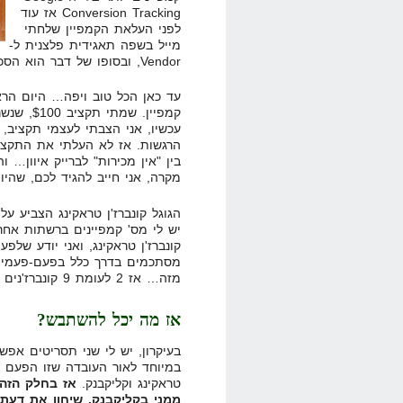
Conversion Tracking אז עוד
לפני העלאת הקמפיין שלחתי
מייל בשפה תאגידית פלצנית ל-
Vendor, ובסופו של דבר הוא הסכים למקם את ה-Tracking Code.
עד כאן הכל טוב ויפה… היום הראש
עכשיו, אני הצבתי לעצמי תקציב,
הרגשות. אז לא העלתי את התקציב
בין "אין מכירות" לברייק איוון…
מקרה, אני חייב להגיד לכם, שהיו
יש לי מס' קמפיינים ברשתות אחר
קונברז'ן טראקינג, ואני יודע שלפ
מסתכמים בדרך כלל בפעם-פעמיים 
מזה… אז 2 לעומת 9 קונברז'נים זה כמעט 80% סטייה! זה מטורף…
אז מה יכל להשתבש?
בעיקרון, יש לי שני תסריטים אפש
במיוחד לאור העובדה שזו הפעם הר
טראקינג וקליקבנק.
אז בחלק הזה,
ממני בקליקבנק, שיחוו את דעת