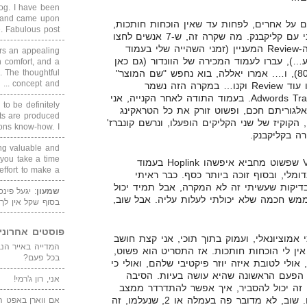
blog. I have been
un and came upon
 על אחרים, לפחות עד שאין הוכחות חותכות,
Fabulous post. ...
אז התסריט הראשון יהיה די סלחני עם קליקבנק. מה שקרה זה, ש-7 אנשים לחצו
על העמוד נחיתה שלי, קראו את ה-Review המעניין (זמני השהייה שלי בעמוד
rs an appealing
), עברו לעמוד המכירה של הוונדור (גם כאן
 comfort, and a
. The thoughtful
האחוזים אצלי גבוהים – בערך 80%), ו…. אמרו יאללה, בוא נחפש "שם המוצר"
concept and ...
Review, לחצו על לינק אחר, קראו עוד Review וקנו… במקרה הזה נשמר
למשתמש שני Cookies של Adwords Tracking. בעמוד התודה לאחר הקנייה, אני
 to be definitely
עושה איזה אלגוריתם חכם, ופשוט זורק את כל הטראקינג
cts are produced
הקוקיז של שני הקליקים הופעלו, ונרשם קונברז'
s know-how. I ...
ה בקליקבנק.
ing valuable and
 you take a time
התסריט השני, יוצא נגד ה-Vendor שפשוט מחביא איפשהו Hoplink בעמוד
ffort to make a ...
דומלי, ובסוף זוכה ביותר כסף. כבר ראיתי
ל הבדיקות שעשיתי זה לא המקרה, אבל תמיד יכול
שמעון
: יגעל פינ
מש חכמה שלא יכולתי לעלות עליה. אבל שוב,
בסוף שקל אין לך
פוסטים אחרוני
אמוציונאלי, ועמוק בתוך תוכי, אני קצת חושב
 אין לי הוכחות חותכות. אז התסריט הוא פשוט,
בכל פעם?
ולי לטובת איזה יוזר פיקטיבי שלהם, ואולי כי
הפעם הראשונה שהיא עושה בעיות. הסיבה
אני, רון ג'רמי!
 זה יכול להסביר, איך אפשר להתדרדר ממצב
של $1000 ביום, לכמעט פת לחם. שוב, לא מדובר פה בעמלה או 2, שנעלמו, זה
אם ווארן באפט ה