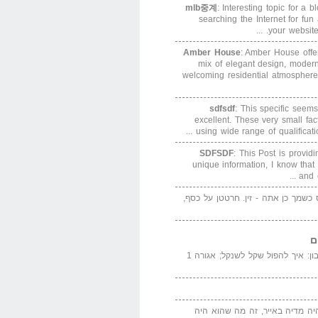
mlb중계
: Interesting topic for a 
searching the Internet for f
your website. 
Amber House
: Amber House offe
mix of elegant design, modern
welcoming residential atmosphere
sdfsdf
: This specific seems
excellent. These very small fa
using wide range of qualification
SDFSDF
: This Post is provid
unique information, I know that
and e
ס כשמך כן אתה - זין. חרטטן על כסף,
ם
המדייה באייר הנבון: איך להפול שקל לשנקל; אגורה 1
יה מדיה באייר, זה מה שהוא היה