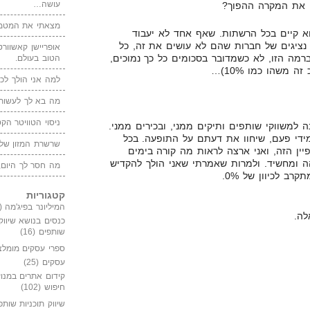
עושה…
מצאתי את המטמו
הוא קיים בכל הרשתות. שאף אחד לא יעבוד
 נציגים של חברות שהם לא עושים את זה, כל
אופריישן קאשוורטי
מה הזו, לא כשמדובר בסכומים כל כך נמוכים,
הטוב בעולם.
 משהו כמו 10%)…
למה אני הולך לכנ
מה בא לך לעשות 
ניסוי הטוויטר הקט
ה למשווקי שותפים ותיקים ממני, ובכירים ממני.
 מידי פעם, שיחוו את דעתם על התופעה. בכל
שרשרת המזון של
יין הזה, ואני ארצה לראות מה קורה בימים
ה ומחשיד. ולמרות שאמרתי שאני הולך להקדיש
מה חסר לך היום,
קטגוריות
המיליונר בפיג'מה
(149)
לה.
כנסים בנושא שיווק
שותפים
(16)
ספרי עסקים מומלצ
עסקים
(25)
קידום אתרים במנוע
חיפוש
(102)
שיווק תוכניות שותפ