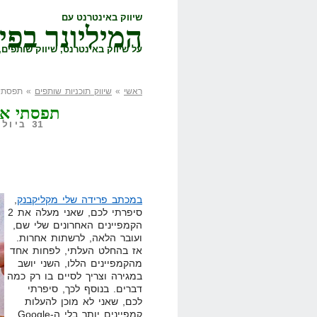
שיווק באינטרנט עם
המיליונר בפי
על שיווק באינטרנט, שיווק שותפים, 
ראשי
»
שיווק תוכניות שותפים
» תפסתי 
תפסתי את
31 ביולי, 2008,
במכתב פרידה שלי מקליקבנק
,
סיפרתי לכם, שאני מעלה את 2
הקמפיינים האחרונים שלי שם,
ועובר הלאה, לרשתות אחרות.
אז בהחלט העלתי, לפחות אחד
מהקמפיינים הללו, השני יושב
במגירה וצריך לסיים בו רק כמה
דברים. בנוסף לכך, סיפרתי
לכם, שאני לא מוכן להעלות
קמפיינים יותר בלי ה-Google