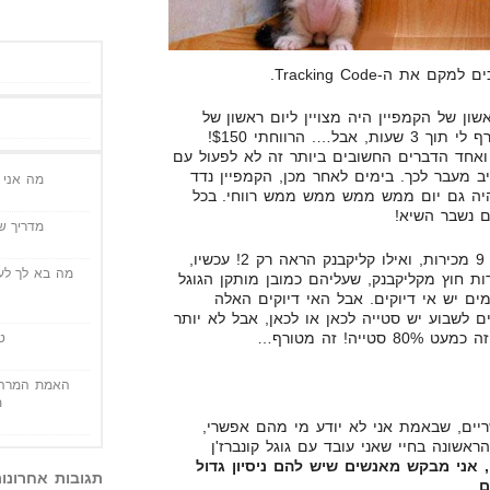
ון של הקמפיין היה מצויין ליום ראשון של
קמפיין. שמתי תקציב $100, שנשרף לי תוך 3 שעות, אבל…. הרווחתי $150!
 ואחד הדברים החשובים ביותר זה לא לפעול עם
 מעבר לכך. בימים לאחר מכן, הקמפיין נדד
מה אני י
 והיה גם יום ממש ממש ממש ממש רווחי. בכל
ם נשבר השיא!
מדריך שי
הגוגל קונברז'ן טראקינג הצביע על 9 מכירות, ואילו קליקבנק הראה רק 2! עכשיו,
מה בא לך לעש
ות חוץ מקליקבנק, שעליהם כמובן מותקן הגוגל
עמים יש אי דיוקים. אבל האי דיוקים האלה
לשבוע יש סטייה לכאן או לכאן, אבל לא יותר
ט
האמת המרה 
מ
ריים, שבאמת אני לא יודע מי מהם אפשרי,
אשונה בחיי שאני עובד עם גוגל קונברז'ן
 אני מבקש מאנשים שיש להם ניסיון גדול
תגובות אחרונו
ם
…