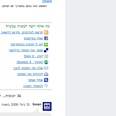
Share
הפוסט הזה נכתב בתאריך יום חמישי, 31 ביולי, 2008 בשעה 6:52 תחת הקטגוריות
מה אתה רוצה לעשות עכשיו?
הרשם לעדכונים, ותדאג להשאר מ
שתף בפייסבוק
תנו לי אהבה בטקנוראטי
שמור את העמוד בדלישס
דגדג - Digg it
תתקיל - Stumble It
שלח את הפוסט לחבר
להדפיס את הפוסט
שתף ושמור
להשאיר תגובה
34 תגובות... קרא אותן למטה או
bean
31 ביולי 2008 בשעה 8:21