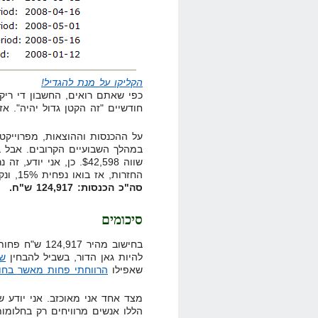
הקליקו על מנת להגדיל!
כפי שאתם רואים, החשבון די ריק
חודשיים "זה הקטן גדול יהיה". אז 
על ההכנסות וההוצאות, מפרוייקט "
החזרות, אז בואו נפחית 15%, ונקבל $36,208. בהמרה זריזה לשקלים, זה אומר:
סה"כ הכנסות: 124,917 ש"ח.
סיכומים
להיות גאן הדור, בשביל להבחין
של
שאפילו
הרווחתי פחות מאשר בחו
מצד אחד אני מאוכזב. אני יודע 
הללו אנשים מרוויחים רק בחלומות