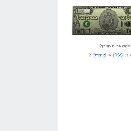
אזל קורא לעצמו
לא יודע משהו?
ונר בפיג'מה
שאל שאלה
להשאר מעודכן?
ת [
RSS
] או [
אימייל
] ?