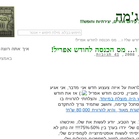
ג'מה
קידום אתרים, יצירתיות וחופש!!!
ש שלי! ו… מס הכנסה לחודש אפריל!
לעמוד הראשי של
להתחיל עם מדריך
מי לעז
ו… מס הכנסה לחודש אפריל!
הבלוג
שיווק שותפים
המילי
איך אתה רוצה 
41 תגובות
.
באמצעו
ראות על איזה צעצוע חדש אני מדבר, אני אגיע
מעניין, סיכום חודש אפריל
אז את חודש
 היה מוצלח במיוחד
, והצלחתי להרוויח בו
, והיא להרוויח 80,000 ש"ח!
 אך הטבע, יודע לעשות את שלו, ואיכשהו
בשבוע הראשון של החודש הרווחים שלי ירדו בערך בין 50%-75%!!!! זה נתון לא
יסיתי לעשות אופטימיזצייה לקמפיינים שלי,
 הצלחתי לחזור למספרים הרגילים שלי.