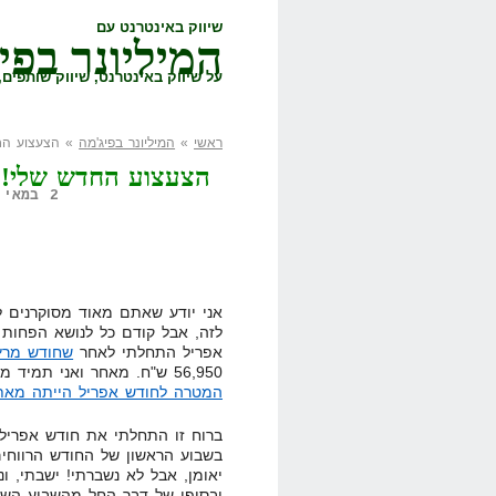
שיווק באינטרנט עם
המיליונר בפי
על שיווק באינטרנט, שיווק שותפים, 
ראשי
»
המיליונר בפיג'מה
» הצעצוע החד
הצעצוע החדש שלי! 
2 במאי, 2008,
אני יודע שאתם מאוד מסוקרנים ל
לזה, אבל קודם כל לנושא הפחות 
אפריל התחלתי לאחר
שחודש מרץ
56,950 ש"ח. מאחר ואני תמיד מסתכל קדימה, וחושב שתמיד צריך להתקדם
המטרה לחודש אפריל הייתה מאתגרת מאוד
ברוח זו התחלתי את חודש אפריל.
יאומן, אבל לא נשברתי! ישבתי, ונ
ובסופו של דבר החל מהשבוע השני