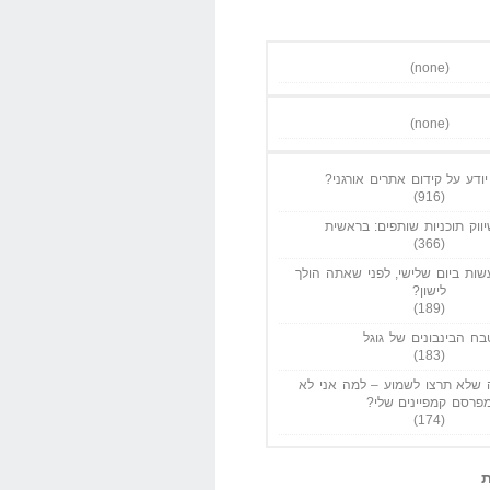
(none)
(none)
ודע על קידום אתרים אורגני?
(916)
ווק תוכניות שותפים: בראשית
(366)
ות ביום שלישי, לפני שאתה הולך
לישון?
(189)
בח הבינבונים של גוגל
(183)
שלא תרצו לשמוע – למה אני לא
פרסם קמפיינים שלי?
(174)
ת