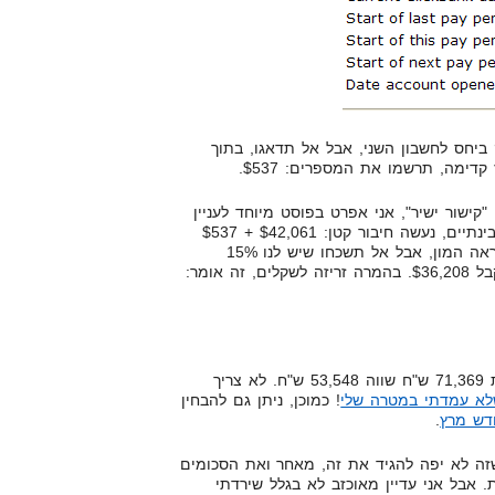
 ביחס לחשבון השני, אבל אל תדאגו, בתוך
קדימה, תרשמו את המספרים: $537.
קישור ישיר", אני אפרט בפוסט מיוחד לעניין
במהלך השבועיים הקרובים. אבל בינתיים, נעשה חיבור קטן: $42,061 + $537
שווה $42,598. כן, אני יודע, זה נראה המון, אבל אל תשכחו שיש לנו 15%
בחישוב מהיר 124,917 ש"ח פחות 71,369 ש"ח שווה 53,548 ש"ח. לא צריך
א עמדתי במטרה שלי
! כמוכן, ניתן גם להבחין
דש מרץ
.
שזה לא יפה להגיד את זה, מאחר ואת הסכומים
. אבל אני עדיין מאוכזב לא בגלל שירדתי