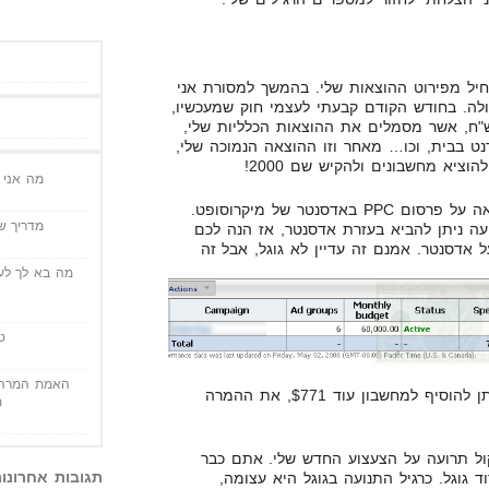
תחיל מפירוט ההוצאות שלי. בהמשך למסורת אני
ה. בחודש הקודם קבעתי לעצמי חוק שמעכשיו,
 מוסיף לדיווח הוצאות 2000 ש"ח, אשר מסמלים את ההוצאות הכלליות שלי,
רנט בבית, וכו… מאחר וזו ההוצאה הנמוכה שלי,
ציא מחשבונים ולהקיש שם 2000!
מה אני י
ההוצאה השנייה בגודלה היא הוצאה על פרסום PPC באדסנטר של מיקרוסופט.
מדריך שי
ה ניתן להביא בעזרת אדסנטר, אז הנה לכם
 אדסנטר. אמנם זה עדיין לא גוגל, אבל זה
מה בא לך לעש
ט
האמת המרה 
כפי שאנו רואים בתצלום מסך, ניתן להוסיף למחשבון עוד $771, את ההמרה
מ
בקול תרועה על הצעצוע החדש שלי. אתם כבר
תגובות אחרונו
גוגל. כרגיל התנועה בגוגל היא עצומה,