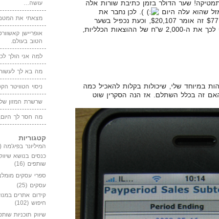
תמטיקה! שער הדולר בזמן כתיבת שורות אלה
עושה…
). לכן נחבר את
מצאתי את המטמו
ההוצאות הדולריות: $19,336 + $771 זה אומר $20,107, וכעת נכפיל בשער
הדולר, ונקבל: 69,369 ש"ח. נוסיף לכך את ה-2,000 ש"ח של ההוצאות הכלליות,
אופריישן קאשוורטי
הטוב בעולם.
למה אני הולך לכנ
מה בא לך לעשות 
ת במיוחד שלי, שיכולות בקלות להאכיל כמה
ניסוי הטוויטר הקט
האם זה בכלל השתלם. אז הנה הסקרין שוט
שרשרת המזון של
מה חסר לך היום,
קטגוריות
המיליונר בפיג'מה
(149)
כנסים בנושא שיווק
שותפים
(16)
ספרי עסקים מומלצ
עסקים
(25)
קידום אתרים במנוע
חיפוש
(102)
שיווק תוכניות שותפ