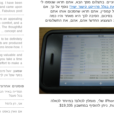
ניים. בתצלום מסך הבא, אתם תראו שנוספו לי
blog. I have been
את בגלל פרוייקט קישור ישיר!
נוסף על כך, אם
un and came upon
 קמפיין, אתם תראו שהסכום אותו אתם
Fabulous post. ...
 בסיכום, הסיבה לכך היא מאחר והיו כמה
rs an appealing
 הצעצוע החדש! אהם, אהם, את התשלומים
 comfort, and a
. The thoughtful
concept and ...
 to be definitely
cts are produced
s know-how. I ...
ing valuable and
 you take a time
ffort to make a ...
שמעון
: יגעל פינ
בסוף שקל אין לך
פוסטים אחרוני
בכל פעם?
כן, כן, לא טעיתם, זה ה-IPhone 16GB שלי, מומלץ לכולם! במיוחד לכאלה
אני, רון ג'רמי!
יתן להוסיף במחשבון $19,335.
אם ווארן באפט ה