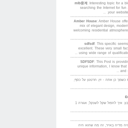
mlb중계
: Interesting topic for a 
searching the Internet for f
your website. 
Amber House
: Amber House offe
mix of elegant design, modern
welcoming residential atmosphere
sdfsdf
: This specific seems
excellent. These very small fa
using wide range of qualification
SDFSDF
: This Post is provid
unique information, I know that
and e
ס כשמך כן אתה - זין. חרטטן על כסף,
ם
המדייה באייר הנבון: איך להפול שקל לשנקל; אגורה 1
יה מדיה באייר, זה מה שהוא היה