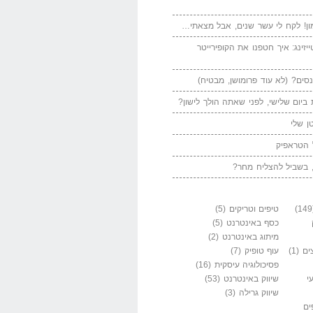
ן! לקח לי עשר שנים, אבל מצאתי…
יזינג: איך חטפנו את הקופירייטר
סים? (לא עוד פרומושן, מבטיח)
ביום שלישי, לפני שאתה הולך לישון?
ן שלי
 הטראפיק
 בשביל להצליח מחר?
טיפים וטריקים
(5)
כסף באינטרנט
(5)
מיתוג באינטרנט
(2)
ים
(1)
עוף טופיק
(7)
פסיכולוגיה עיסקית
(16)
י
שיווק באינטרנט
(53)
שיווק גרילה
(3)
ים