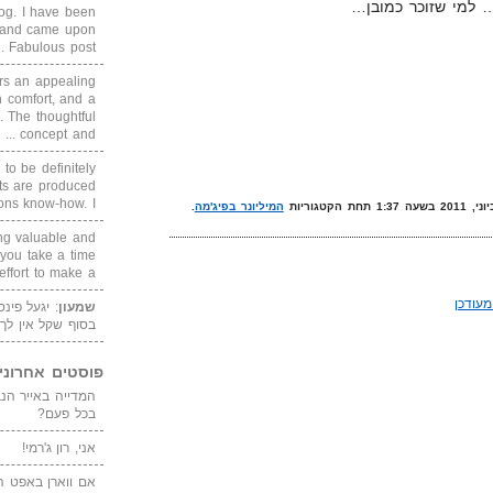
 למי שזוכר כמובן…
blog. I have been
un and came upon
Fabulous post. ...
rs an appealing
 comfort, and a
. The thoughtful
concept and ...
 to be definitely
cts are produced
s know-how. I ...
המיליונר בפיג'מה
.
ing valuable and
 you take a time
ffort to make a ...
עודכן
שמעון
: יגעל פינ
בסוף שקל אין לך
פוסטים אחרוני
בכל פעם?
אני, רון ג'רמי!
אם ווארן באפט ה