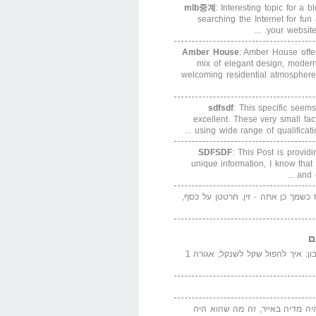
mlb중계
: Interesting topic for a 
searching the Internet for f
your website. 
Amber House
: Amber House offe
mix of elegant design, modern
welcoming residential atmosphere
sdfsdf
: This specific seems
excellent. These very small fa
using wide range of qualification
SDFSDF
: This Post is provid
unique information, I know that
and e
ס כשמך כן אתה - זין. חרטטן על כסף,
ם
המדייה באייר הנבון: איך להפול שקל לשנקל; אגורה 1
יה מדיה באייר, זה מה שהוא היה