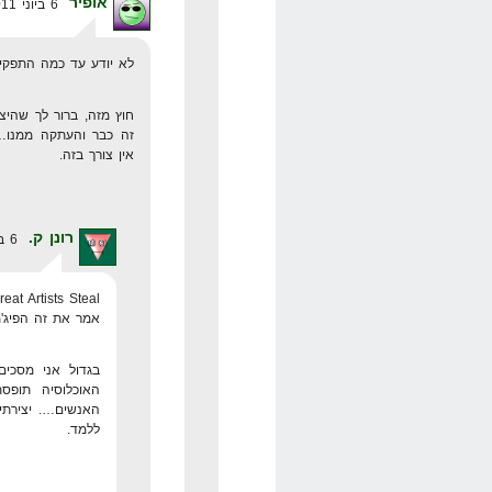
אופיר
6 ביוני 2011 בשעה 12:25
לא יודע עד כמה התפקיד
חוץ מזה, ברור לך שהי
זה כבר והעתקה ממנו… 
אין צורך בזה.
רונן ק.
6 ביוני 2011 בשעה 23:44
eat Artists Steal
אמר את זה הפיג'מ
בגדול אני מסכים
האוכלוסיה תופס
האנשים…. יצירתי
ללמד.