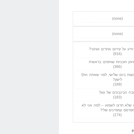
(none)
(none)
ודע על קידום אתרים אורגני?
(916)
ווק תוכניות שותפים: בראשית
(366)
ות ביום שלישי, לפני שאתה הולך
לישון?
(189)
בח הבינבונים של גוגל
(183)
שלא תרצו לשמוע – למה אני לא
פרסם קמפיינים שלי?
(174)
ת