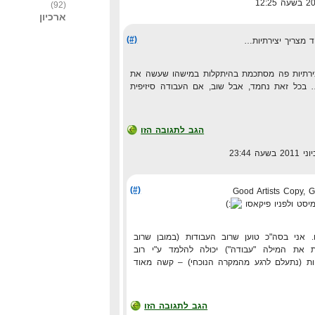
(92)
ארכיון
(#)
 מצריך יצירתיות…
צירתיות פה מסתכמת בהיתקלות במישהו שעשה את
בכל זאת נחמד, אבל שוב, אם העבודה סיזיפית
הגב לתגובה הזו
(#)
Good Artists Copy, Gr
יסט ולפניו פיקאסו
. אני בסה"כ טוען שרוב העבודות (במובן שרוב
ת את המילה "עבודה") יכולה להלמד ע"י רוב
ות (נתעלם לרגע מהמקרה הנוכחי) – קשה מאוד
הגב לתגובה הזו