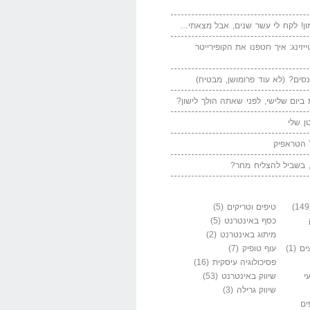
ן! לקח לי עשר שנים, אבל מצאתי…
יזינג: איך חטפנו את הקופירייטר
סים? (לא עוד פרומושן, מבטיח)
ביום שלישי, לפני שאתה הולך לישון?
ן שלי
 הטראפיק
 בשביל להצליח מחר?
טיפים וטריקים
(5)
כסף באינטרנט
(5)
מיתוג באינטרנט
(2)
ים
(1)
עוף טופיק
(7)
פסיכולוגיה עיסקית
(16)
י
שיווק באינטרנט
(53)
שיווק גרילה
(3)
ים