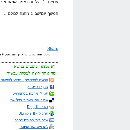
אסיים…) ועל זה נאמר
אויאויאוי
…
המשך יום/שבוע מהנה לכולם…
Share
הפוסט הזה נכתב בתאריך יום שני, 6 ביוני, 2011 בשעה 1:37 תחת הקטגוריות
לא נמצאו פוסטים בנושא
מה אתה רוצה לעשות עכשיו?
הרשם לעדכונים, ותדאג להשאר מ
שתף בפייסבוק
תנו לי אהבה בטקנוראטי
שמור את העמוד בדלישס
דגדג - Digg it
תתקיל - Stumble It
שלח את הפוסט לחבר
להדפיס את הפוסט