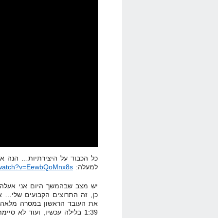
כל הכבוד על היצירתיות… הנה אגב
למעלה:
m/watch?v=EewbQoMnx8s
יש מצב שבהמשך היום אני אעלה וי
כן, זה התרוצים הקבועים שלי… א
את העובד הראשון במסרה מלאה, א
1:39 בלילה עכשיו, ועוד לא ס