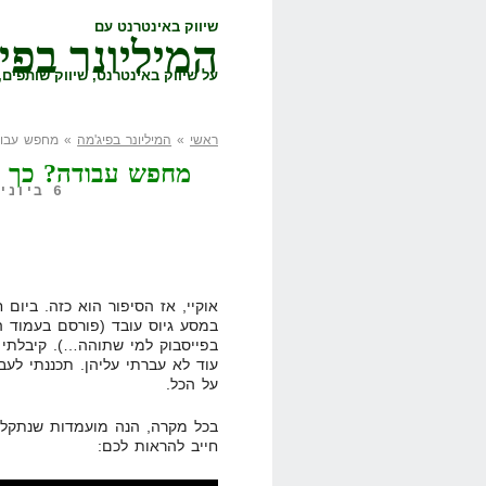
שיווק באינטרנט עם
המיליונר בפי
על שיווק באינטרנט, שיווק שותפים, 
ראשי
»
המיליונר בפיג'מה
» מחפש עבוד
מחפש עבודה? כך ת
6 ביוני, 2011,
אוקיי, אז הסיפור הוא כזה. ביום
במסע גיוס עובד (פורסם בעמוד המ
בפייסבוק למי שתוהה…). קיבלתי 
עוד לא עברתי עליהן. תכננתי לעבו
על הכל.
בכל מקרה, הנה מועמדות שנתקלת
חייב להראות לכם: