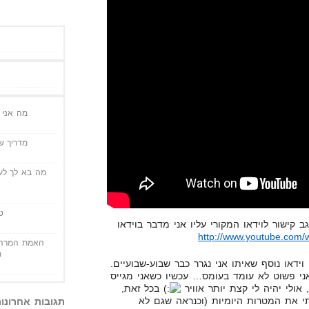
מה אני י
מדריך שי
מה בא לך לעש
ט
 קישור לוידאו המקורי עליו אני מדבר בוידאו
http://www.youtube.co
האמת המרה 
מ
דאו נוסף שאיתו אני נגרר כבר שבוע-שבועיים.
ני פשוט לא עומד בעומס… עכשיו כשאני מגייס
ולי יהיה לי קצת יותר אוויר
בכל זאת,
יימתי את המטרות היומיות (וכנראה שגם לא
תגובות אחרונו