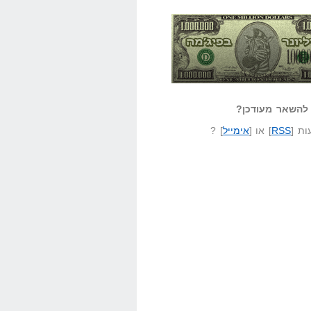
אזל קורא לעצמו
לא יודע משהו?
ונר בפיג'מה
שאל שאלה
להשאר מעודכן?
ת [
RSS
] או [
אימייל
] ?