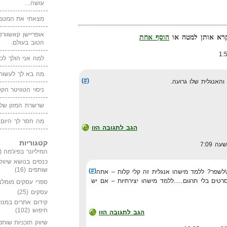
עושה…
מצאתי את המטמו
אופריישן קאשוורטי
הוסף אחת
הטוב בעולם.
למה אני הולך לכנ
מה בא לך לעשות 
(#)
והאנגלית שלו גרועה.
ניסוי הטוויטר הקט
שרשרת המזון של
מה חסר לך היום,
הגב לתגובה הזו
קטגוריות
המיליונר בפיג'מה
(149)
כנסים בנושא שיווק
שותפים
(16)
(#)
ת\לשפר? ללמד מישהו אנגלית זה קלי קלות – אתה
רטים בלי תרגום…..ללמד מישהו יצירתיות – אם יש
ספרי עסקים מומלצ
עסקים
(25)
קידום אתרים במנוע
חיפוש
(102)
הגב לתגובה הזו
שיווק תוכניות שותפ