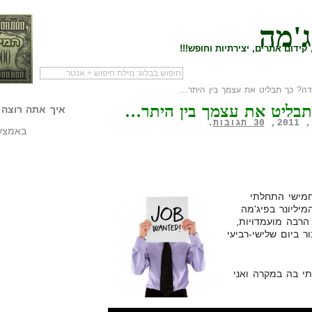
ג'מה
קידום אתרים, יצירתיות וחופש!!!
ה? כך תבליט את עצמך בין היתר…
לעמוד הראשי של
להתחיל עם מדריך
מי לעז
בליט את עצמך בין היתר…
הבלוג
שיווק שותפים
המילי
איך אתה רוצה 
30 תגובות
.
באמצעו
 חמישי התחלתי
יליונר בפיג'מה
הרבה מועמדויות,
ר ביום שלישי-רביעי
י בה במקרה ואני