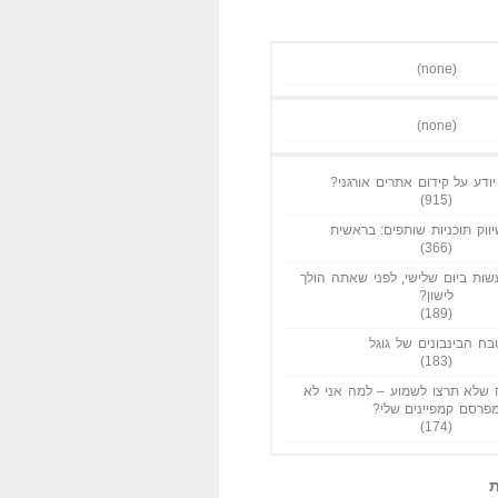
(none)
(none)
ודע על קידום אתרים אורגני?
(915)
ווק תוכניות שותפים: בראשית
(366)
ות ביום שלישי, לפני שאתה הולך
לישון?
(189)
בח הבינבונים של גוגל
(183)
שלא תרצו לשמוע – למה אני לא
פרסם קמפיינים שלי?
(174)
ת