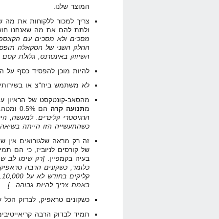
המוצר שלנו.
צריך למכור ללקוחות את מה שה
ולתת להם את מה שאנחנו חוש
מסכים ולא מסכים עם הקונספט 
החלק השני של הסקאלה תופס..
השיווק באינטרנט, גלולת קסם ז
להיות מוכן להפסיד כסף על ה-Front-end ולבנות על רווח ב-BackEnd
לא משתמש ביח"צ או בשירות
מהסאב-קונטקסט של הראיון עו
מ
תנועה קרה
הם 0.5% ומטה. [
הרגיסטרי קלינרים. למעשה, הי
כשהתעשייה הזו הייתה בשיאה עמד ע
זה רק מראה שלגורואים אין שו
בעיה בקמפיין.
[רק שימו לב ש
באמת צריך להיות גבוהה...]
כשקונים טראפיק, לבדוק הכל על בסיס של 000
תמיד לבדוק הרבה קריאייטיבי