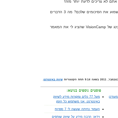
 אתם לא צריכים לדעת יותר מזה!
עכשיו, בשלב הזה… אני אשמח לשמוע את הסיכומים שלכם? מה 3 הדברים
נ.ב. תודה לדרור מקבוצת הנטוורקינג של VisionCamp שהציג לי את המאמר
שיווק באינטרנט
.
פוסטים נוספים בנושא:
עודכן
מעל 77 כלים ומקורות מידע לשיווק
באינטרנט. אני משתמש כל הזמן
העמוד נחיתה שעשה לי 7 ספרות
וידאו: הרבה מידע על שיווק שותפים