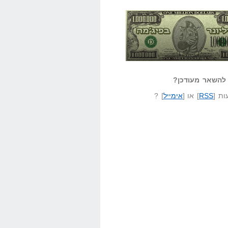
אזל קורא לעצמו
לא יודע משהו?
ונר בפיג'מה
שאל שאלה
להשאר מעודכן?
ת [
RSS
] או [
אימייל
] ?