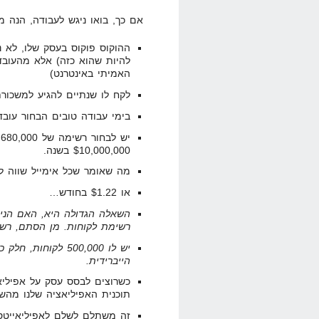
אם כך, בואו ניגש לעבודה, הנה 
ההוקוס פוקוס בעסק שלו, לא נ
להיות שהוא כזה) אלא מהעובד
האמיתי באינטרנט)
לקח לו שנתיים להגיע למשכו
בימי עבודה טובים הבחור עובד 10-12 שעו
י
$10,000,000 בשנה.
מה שאומר שכל אימייל שווה לו $14.70 לש
או $1.22 בחודש…
השאלה הגדולה היא, האם הניוז
רשימת לקוחות. מן הסתם, רש
יש לו 500,000 לקו
הייברידית.
כשרוצים לבסס עסק על אפיליא
תוכנית האפיליאציה שלנו מהש