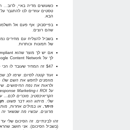
כשעושים מדיה באיי, לרוב… 
טסטים עוזרים לנו להתגבר על 
הבא.
בפייסבוק: אף פעם אל תשלמו
שהם רוצים.
בשביל להצליח עם מחירים נמוכ
של תמונות וכותרות.
לך על Google Content Network כמקור טראפיק…
$47 זה המחיר שעובד לו הכי טוב…
ועוד קטנה לסיום: שימו לב שמי
מוזמנים לחפש את השם שלו +
ולראות את נפח החיפושים. שי
הקריאיכסטיב מוכרים לכם… עכ
שלי. מיתוג הוא דבר פשוט.
תן
היתר.
או במילים אחרות, מותג
מרוצים. עכשיו מה שנשאר זה ל
זהו לבינתיים. זה הסיכום שלי עד
(בשביל הסיכום). אני חושב שהראי