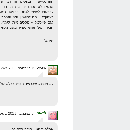
הפרונט-אנד והבק-אנד זה דבר שה
אנשים לא מסתדרים איתו מבחינה פס
להרשות לעצמי להיות בהפסד בשלב
בעסקים – מה שמעניין היא השורה 
לגבי פייסבוק – מסכים איתו לגמרי
הביד המינ' שהוא מציע ומשם מכווץ אותו לאיזור
מיכאל
שגיא
3 בנובמבר 2011 בשעה 10:12
לא מפתיע שהראיון הופיע בבלוג של ט
ליאור
3 בנובמבר 2011 בשעה 10:28
אחלה פוסט , תודה רבה לך ,