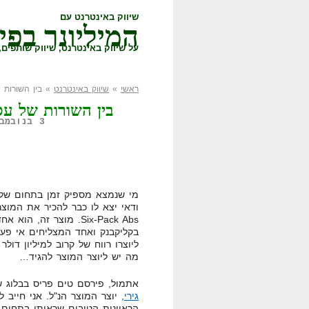
שיווק באינטרנט עם
המיליונר בפי
על שיווק באינטרנט, שיווק שותפים, 
ראשי
»
שיווק באינטרנט
» בין השורות של עס
בין השורות של עסק מידע 
3 בנובמבר, 2011,
מי שנמצא מספיק זמן בתחום של ה
Six-Pack Abs. מוצר זה, 
בקליקבנק ואחד המצליחים אי פעם
ליוצרו רווח של קרוב למיליון דולר
מה יש ליוצר המוצר להגיד…
אתמול, פירסם טים פריס בבלוג 
גירי
, יוצר המוצר הנ"ל. אני חייב 
הראיונות הטובים שראיתי בתחום 