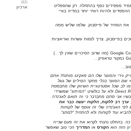
(92)
תמיד מפסידים כסף בהתחלה. רק שהספליט
ארכיון
ההפסדים ולהיות רווחי יותר במדיה באיי
 את המחיר של פייסבוק. שלמו שליש ממה
ים בפייסבוק, צריך לנסות עשרות ואריאציות
אם יש לך מוצר שהוא Google Compliant (מה שרוב הסיכויים שאין לך…)
יק גירי והמוצר שלו הם פאקינג מותג!!! אתם
 שם המוצר בכלי מחקר המילים של גוגל
מו לב שכל אסטרטגיית השיווק שלו מתבססת
על ROI ו-Direct Response Marketing ולא על בולשיט "המיתוג" שמשרדי
שיו אני סתם מתברבר כי זה תואם לאג'נדה
 ערך רב ללקוח, הלקוח יעשה כבר את
 לפי האג'נדה שלי זה אוסף של לקוחות
הביא עוד לקוחות ולא להתחיל "למתג".
 כה. בהחלט נהנתי לקרוא את זה פעם שנייה
ון הזה הוא
הקורס
או
המדריך
הכי טוב שאפשר