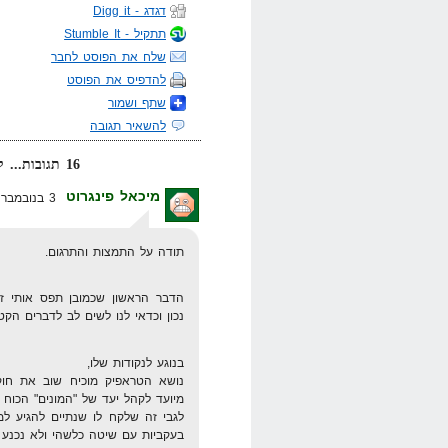
דגדג - Digg it
תתקיל - Stumble It
שלח את הפוסט לחבר
להדפיס את הפוסט
שתף ושמור
להשאיר תגובה
16 תגובות... קרא אותן למטה או
מיכאל פינגרוט
3 בנובמבר 2011 בשעה 9:52
תודה על התמצות והתרגום.
הדבר הראשון שכמובן תפס אותי ז
נכון וכדאי לנו לשים לב לדברים הק
בנוגע לנקודות שלו,
נושא הטראפיק מוכיח שוב את חוק
מיועד לקהל יעד של "המונים" הכוח 
לגבי זה שלקח לו שנתיים להגיע 
בעקביות עם שיטה כלשהי ולא נכנע לכ