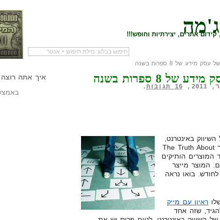
ג'מה
קידום אתרים, יצירתיות וחופש!!!
ק מידע של 8 ספרות בשנה
לעמוד הראשי של
להתחיל עם מדריך
מי לעז
של 8 ספרות בשנה
הבלוג
שיווק שותפים
המילי
איך אתה רוצה 
16 תגובות
.
באמצעו
שיווק באינטרנט,
ודאי יצא לו כבר להכיר את המוצר The Truth About
הוא אחד המוצרים הותיקים
. המוצר מייצר
 לחודש. בואו נראה
שלו
ראיון עם מייק
להגיד, שזה אחד
של השיווק באינטרנט. לטים פריס יש את