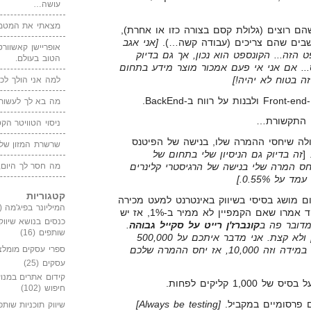
עושה…
מצאתי את המטמו
ם רוצים (גלולת קסם בצורה כזו או אחרת),
בים שהם צריכים (עבודה קשה…).
[אני אגב
אופריישן קאשוורטי
הזה... הקונספט הוא נכון, אך גם בדיוק
הטוב בעולם.
. אם אני אי פעם אמכור מוצר מידע בתחום
ה בטוח לא יהיה!]
למה אני הולך לכנ
.
מה בא לך לעשות 
י התקשורת…
ניסוי הטוויטר הקט
לה שיחסי ההמרה שלו, בנישה של הפיטנס
שרשרת המזון של
זה בדיוק גם הניסיון שלי בתחום של
מה חסר לך היום,
חס המרה שלי בנישה של הרגיסטרי קלינרים
ל 0.55%.]
קטגוריות
ם מושג בסיסי בשיווק באינטרנט למעט מכירה
המיליונר בפיג'מה
(149)
של קורסים לניוביז, כי הם תמיד אמרו שאם הקמפיין לא ממיר ב-1%, אז יש
כנסים בנושא שיווק
מדובר פה ב
קונברז'ן רייט על סקייל גבוהה
.
שותפים
(16)
כלומר, כשקונים הרבה טראפיק ולא קצת. אני מדבר איתכם על 500,000
קליקים בחודש לא על 10,000. במידה וזה 10,000, אז יחס ההמרה שלכם
ספרי עסקים מומלצ
עסקים
(25)
קידום אתרים במנוע
1, קליקים לפחות.
חיפוש
(102)
ם פרסומיים במקביל.
[Always be testing]
שיווק תוכניות שותפ