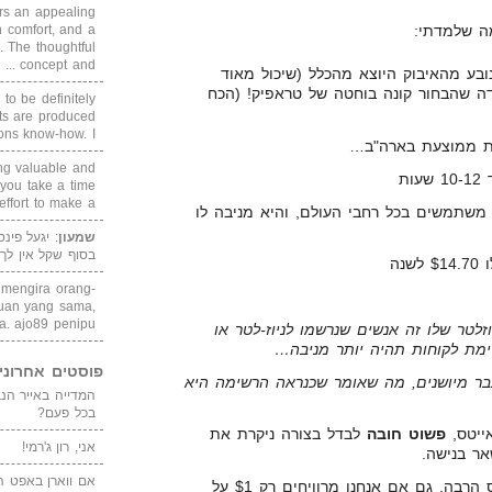
rs an appealing
מה שלמדתי:
 comfort, and a
. The thoughtful
concept and ...
ובע מהאיבוק היוצא מהכלל (שיכול מאוד
ה שהבחור קונה בוחטה של טראפיק! (הכח
 to be definitely
cts are produced
s know-how. I ...
רת ממוצעת בארה"ב…
ing valuable and
ת
 you take a time
ffort to make a ...
ש לבחור רשימה של 680,000 משתמשים בכל רחבי העולם, והיא מניבה לו
שמעון
: יגעל פינ
בסוף שקל אין לך
נה
i mengira orang-
puan yang sama,
. ajo89 penipu
לטר שלו זה אנשים שנרשמו לניוז-לטר או
ימת לקוחות תהיה יותר מניבה…
פוסטים אחרוני
חות, חלק כבר מיושנים, מה שאומר שכנראה הרשימה היא
בכל פעם?
ייטס,
פשוט חובה
לבדל בצורה ניקרת את
אני, רון ג'רמי!
אר בנישה.
אם ווארן באפט ה
זה משתלם לשלם לאפיליאייטס הרבה, גם אם אנחנו מרוויחים רק $1 על