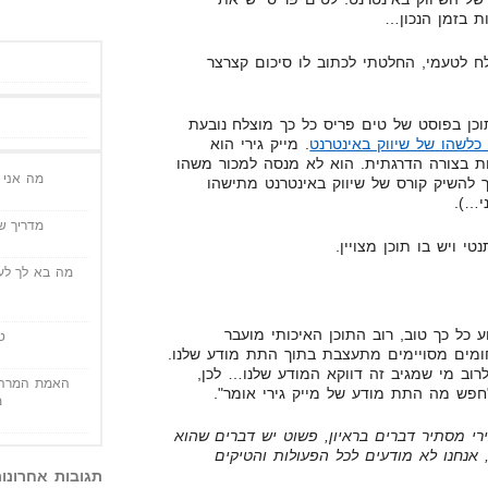
ת בזמן הנכון…
ח לטעמי, החלטתי לכתוב לו סיכום קצרצר
כן בפוסט של טים פריס כל כך מוצלח נובעת
 כלשהו של שיווק באינטרנט
. מייק גירי הוא
ת בצורה הדרגתית. הוא לא מנסה למכור משהו
מה אני י
 להשיק קורס של שיווק באינטרנט מתישהו
י…).
מדריך שי
 ויש בו תוכן מצויין.
מה בא לך לעש
כל כך טוב, רוב התוכן האיכותי מועבר
ט
מים מסויימים מתעצבת בתוך התת מודע שלנו.
רוב מי שמגיב זה דווקא המודע שלנו… לכן,
האמת המרה 
פש מה התת מודע של מייק גירי אומר".
מ
י מסתיר דברים בראיון, פשוט יש דברים שהוא
 אנחנו לא מודעים לכל הפעולות והטיקים
תגובות אחרונו