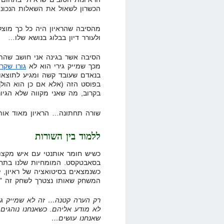
הכשרון לשאול את השאלות הנכונו
מהסיבה שהראיון היה כל כך מוצל
ולעורר דיון בבלוג בנושא שלו…
הסיבה אשר בגינה אני חושב שהתו
מכך שמייק גירי הוא לא
גורו שקר
בנאדם שעובד קשה ומגיע לתוצאו
בפוסט הזה (אלא אם כן הוא הולך
בקרוב, מה שאני מקווה שלא הגיונ
שורה תחתונה… הראיון מאוד אותנטי
ללמוד בין השורות
כשיש חומר אותנטי עם איש מקצוע 
בסאבטקסט. המומחיות שלנו בתחו
כשנמצאים בסיטואציה של ראיון, ל
המשחק שאותו נצטרך לשחק זה "ח
רק הערה קטנה… זה לא שמייק גיר
לא מודע אליהם. כשאנחנו נוהגים,
שאנחנו עושים…