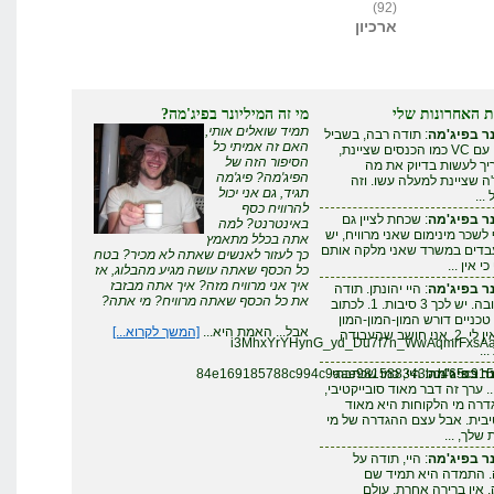
(92)
ארכיון
ת האחרונות שלי
מי זה המיליונר בפיג'מה?
תמיד שואלים אותי,
ר בפיג'מה
: תודה רבה, בשביל
האם זה אמיתי כל
להצליח עם VC כמו הכנסים שציינת,
הסיפור הזה של
ריך לעשות בדיוק את מה
הפיג'מה? פיג'מה
 שציינת למעלה עשו. וזה
תגיד, גם אני יכול
...
להרוויח כסף
ר בפיג'מה
: שכחת לציין גם
באינטרנט? למה
לשכר מינימום שאני מרוויח, יש
אתה בכלל מתאמץ
עבדים במשרד שאני מלקה אותם
כך לעזור לאנשים שאתה לא מכיר? בטח
י אין ...
כל הכסף שאתה עושה מגיע מהבלוג, אז
איך אני מרוויח מזה? איך אתה מבזבז
ר בפיג'מה
: היי יהונתן. תודה
את כל הכסף שאתה מרוויח? מי אתה?
על התגובה. יש לכך 3 סיבות. 1. לכתוב
טכניים דורש המון-המון-המון
אבל... האמת היא...
[המשך לקרוא...]
זמן - שאין לי. 2. אני חושב שהעבודה
i3MhxYrYHynG_yd_Du7f7n_WwAqmrFxsA
..
ר בפיג'מה
: היי, כמו שכתבתי
84e169185788c994c9aae981588343bd465c9152
. ערך זה דבר מאוד סובייקטיבי,
דרה מי הלקוחות היא מאוד
יבית. אבל עצם ההגדרה של מי
שלך, ...
ר בפיג'מה
: היי, תודה על
. התמדה היא תמיד שם
אין ברירה אחרת. עולם