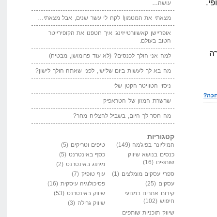
י.
עושה…
מצאתי את המטמון! לקח לי עשר שנים, אבל מצאתי…
אופריישן קאשוורטייזינג: איך חטפנו את הקופירייטר
הטוב בעולם.
ה
למה אני הולך לכנסים? (לא עוד פרומושן, מבטיח)
מה בא לך לעשות ביום שלישי, לפני שאתה הולך לישון?
ניסוי הטוויטר הקטן שלי
שרשרת המזון של הטראפיק
מה חסר לך היום, בשביל להצליח מחר?
קטגוריות
המיליונר בפיג'מה
(149)
טיפים וטריקים
(5)
כנסים בנושא שיווק
כסף באינטרנט
(5)
שותפים
(16)
מיתוג באינטרנט
(2)
ספרי עסקים מומלצים
(1)
עוף טופיק
(7)
עסקים
(25)
פסיכולוגיה עיסקית
(16)
קידום אתרים במנועי
שיווק באינטרנט
(53)
חיפוש
(102)
שיווק גרילה
(3)
שיווק תוכניות שותפים