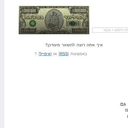
להתחיל עם מדריך
מי לעזאזל קורא לעצמו
לא יודע משהו?
שיווק שותפים
המיליונר בפיג'מה
שאל שאלה
איך אתה רוצה להשאר מעודכן?
באמצעות [
RSS
] או [
אימייל
] ?
 גם
ז