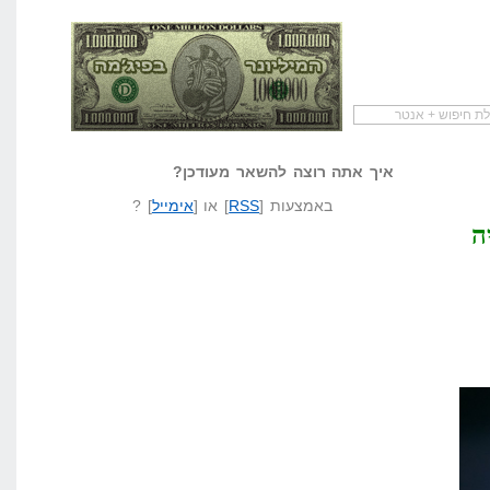
להתחיל עם מדריך
מי לעזאזל קורא לעצמו
לא יודע משהו?
שיווק שותפים
המיליונר בפיג'מה
שאל שאלה
איך אתה רוצה להשאר מעודכן?
באמצעות [
RSS
] או [
אימייל
] ?
ה