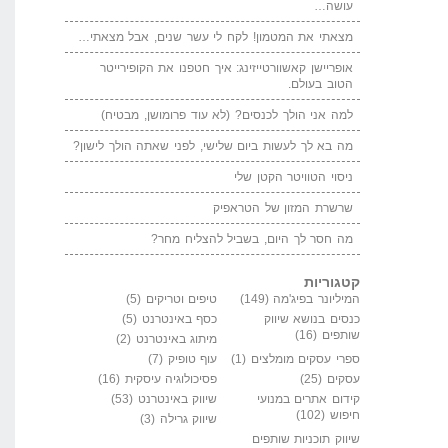
עושה…
מצאתי את המטמון! לקח לי עשר שנים, אבל מצאתי…
אופריישן קאשוורטייזינג: איך חטפנו את הקופירייטר
הטוב בעולם.
למה אני הולך לכנסים? (לא עוד פרומושן, מבטיח)
מה בא לך לעשות ביום שלישי, לפני שאתה הולך לישון?
ניסוי הטוויטר הקטן שלי
שרשרת המזון של הטראפיק
מה חסר לך היום, בשביל להצליח מחר?
קטגוריות
המיליונר בפיג'מה
(149)
טיפים וטריקים
(5)
כנסים בנושא שיווק
כסף באינטרנט
(5)
שותפים
(16)
מיתוג באינטרנט
(2)
ספרי עסקים מומלצים
(1)
עוף טופיק
(7)
עסקים
(25)
פסיכולוגיה עיסקית
(16)
קידום אתרים במנועי
שיווק באינטרנט
(53)
חיפוש
(102)
שיווק גרילה
(3)
שיווק תוכניות שותפים