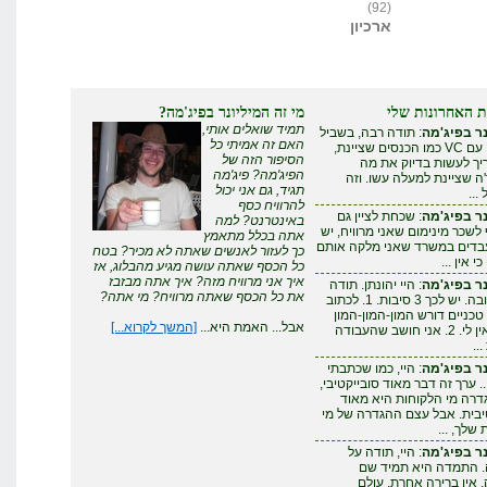
(92)
ארכיון
ת האחרונות שלי
מי זה המיליונר בפיג'מה?
תמיד שואלים אותי,
ר בפיג'מה
: תודה רבה, בשביל
האם זה אמיתי כל
להצליח עם VC כמו הכנסים שציינת,
הסיפור הזה של
ריך לעשות בדיוק את מה
הפיג'מה? פיג'מה
 שציינת למעלה עשו. וזה
תגיד, גם אני יכול
...
להרוויח כסף
ר בפיג'מה
: שכחת לציין גם
באינטרנט? למה
לשכר מינימום שאני מרוויח, יש
אתה בכלל מתאמץ
עבדים במשרד שאני מלקה אותם
כך לעזור לאנשים שאתה לא מכיר? בטח
י אין ...
כל הכסף שאתה עושה מגיע מהבלוג, אז
איך אני מרוויח מזה? איך אתה מבזבז
ר בפיג'מה
: היי יהונתן. תודה
את כל הכסף שאתה מרוויח? מי אתה?
על התגובה. יש לכך 3 סיבות. 1. לכתוב
טכניים דורש המון-המון-המון
אבל... האמת היא...
[המשך לקרוא...]
זמן - שאין לי. 2. אני חושב שהעבודה
..
ר בפיג'מה
: היי, כמו שכתבתי
. ערך זה דבר מאוד סובייקטיבי,
דרה מי הלקוחות היא מאוד
יבית. אבל עצם ההגדרה של מי
שלך, ...
ר בפיג'מה
: היי, תודה על
. התמדה היא תמיד שם
אין ברירה אחרת. עולם