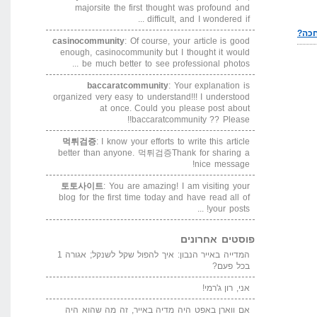
majorsite the first thought was profound and
difficult, and I wondered if ...
casinocommunity
: Of course, your article is good
enough, casinocommunity but I thought it would
be much better to see professional photos ...
baccaratcommunity
: Your explanation is
organized very easy to understand!!! I understood
at once. Could you please post about
baccaratcommunity ?? Please!!
먹튀검증
: I know your efforts to write this article
better than anyone. 먹튀검증Thank for sharing a
nice message!
토토사이트
: You are amazing! I am visiting your
blog for the first time today and have read all of
your posts! ...
פוסטים אחרונים
המדייה באייר הנבון: איך להפול שקל לשנקל; אגורה 1
בכל פעם?
אני, רון ג'רמי!
אם ווארן באפט היה מדיה באייר, זה מה שהוא היה