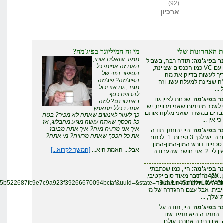
(92)
ארכיון
אחרונות שלי
מי זה המיליונר בפיג'מה?
תמיד שואלים אותי,
פיג'מה
: תודה רבה, בשביל
האם זה אמיתי כל
להצליח עם VC כמו הכנסים שציינת,
הסיפור הזה של
לעשות בדיוק את מה
הפיג'מה? פיג'מה
יינת למעלה עשו. וזה
תגיד, גם אני יכול
להרוויח כסף
פיג'מה
: שכחת לציין גם
באינטרנט? למה
 מינימום שאני מרוויח, יש
אתה בכלל מתאמץ
ים במשרד שאני מלקה אותם
כך לעזור לאנשים שאתה לא מכיר? בטח
 ...
כל הכסף שאתה עושה מגיע מהבלוג, אז
איך אני מרוויח מזה? איך אתה מבזבז
פיג'מה
: היי יהונתן. תודה
את כל הכסף שאתה מרוויח? מי אתה?
על התגובה. יש לכך 3 סיבות. 1. לכתוב
ים דורש המון-המון-המון
אבל... האמת היא...
[המשך לקרוא...]
זמן - שאין לי. 2. אני חושב שהעבודה
פיג'מה
: היי, כמו שכתבתי
cf_b4
ך זה דבר מאוד סובייקטיבי,
 מי הלקוחות היא מאוד
fafc5b522687fc9e7c9a923f39266670094bcfaf&uuid=&state=_BLhILn4SxNIvvL
ת. אבל עצם ההגדרה של מי
, ...
פיג'מה
: היי, תודה על
מדה היא תמיד שם
 ברירה אחרת. עולם