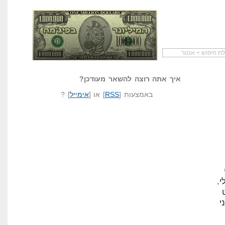
להתחיל עם מדריך
מי לעזאזל קורא לעצמו
לא יודע משהו?
שיווק שותפים
המיליונר בפיג'מה
שאל שאלה
איך אתה רוצה להשאר מעודכן?
באמצעות [
RSS
] או [
אימייל
] ?