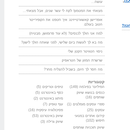
,
עושה…
מצאתי את המטמון! לקח לי עשר שנים, אבל מצאתי…
אופריישן קאשוורטייזינג: איך חטפנו את הקופירייטר
הטוב בעולם.
למה אני הולך לכנסים? (לא עוד פרומושן, מבטיח)
מה בא לך לעשות ביום שלישי, לפני שאתה הולך לישון?
ניסוי הטוויטר הקטן שלי
שרשרת המזון של הטראפיק
מה חסר לך היום, בשביל להצליח מחר?
קטגוריות
המיליונר בפיג'מה
(149)
טיפים וטריקים
(5)
כנסים בנושא שיווק
כסף באינטרנט
(5)
שותפים
(16)
מיתוג באינטרנט
(2)
ספרי עסקים מומלצים
(1)
עוף טופיק
(7)
עסקים
(25)
פסיכולוגיה עיסקית
(16)
קידום אתרים במנועי
שיווק באינטרנט
(53)
חיפוש
(102)
שיווק גרילה
(3)
שיווק תוכניות שותפים