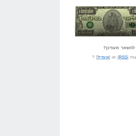
אזל קורא לעצמו
לא יודע משהו?
ונר בפיג'מה
שאל שאלה
להשאר מעודכן?
ת [
RSS
] או [
אימייל
] ?