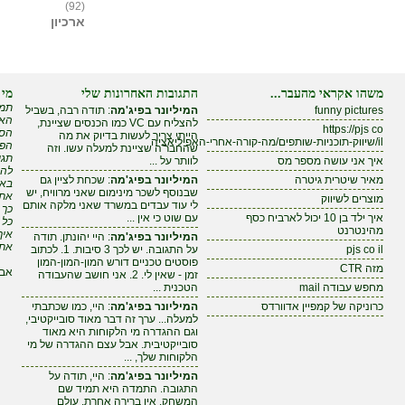
(92)
ארכיון
משהו אקראי מהעבר...
התגובות האחרונות שלי
מי 
תמי
funny pictures
המיליונר בפיג'מה
: תודה רבה, בשביל
האם
להצליח עם VC כמו הכנסים שציינת,
https://pjs co
הסי
הייתי צריך לעשות בדיוק את מה
il/שיווק-תוכניות-שותפים/מה-קורה-אחרי-האפיליאציה
הפי
שהחבר'ה שציינת למעלה עשו. וזה
תגי
איך אני עושה מספר מס
לוותר על ...
להר
מאיר שיטרית גיטרה
המיליונר בפיג'מה
: שכחת לציין גם
באי
שבנוסף לשכר מינימום שאני מרוויח, יש
אתה
מוצרים לשיווק
לי עוד עבדים במשרד שאני מלקה אותם
כך 
איך ילד בן 10 יכול לארביח כסף
עם שוט כי אין ...
כל 
מהינטרנט
איך
המיליונר בפיג'מה
: היי יהונתן. תודה
את 
pjs co il
על התגובה. יש לכך 3 סיבות. 1. לכתוב
פוסטים טכניים דורש המון-המון-המון
מזה CTR
אבל
זמן - שאין לי. 2. אני חושב שהעבודה
מחפש עבודה mail
הטכנית ...
כרוניקה של קמפיין אדוורדס
המיליונר בפיג'מה
: היי, כמו שכתבתי
למעלה... ערך זה דבר מאוד סובייקטיבי,
וגם ההגדרה מי הלקוחות היא מאוד
סובייקטיבית. אבל עצם ההגדרה של מי
הלקוחות שלך, ...
המיליונר בפיג'מה
: היי, תודה על
התגובה. התמדה היא תמיד שם
המשחק. אין ברירה אחרת. עולם