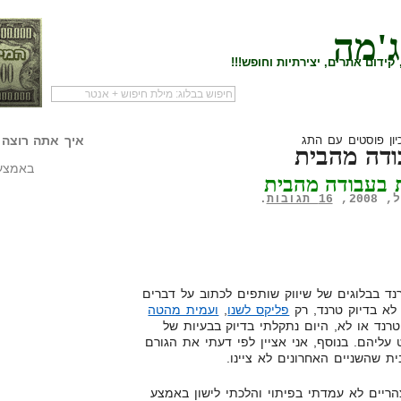
ג'מה
קידום אתרים, יצירתיות וחופש!!!
לעמוד הראשי של
להתחיל עם מדריך
מי לעז
הבלוג
שיווק שותפים
המילי
יון פוסטים עם התג
איך אתה רוצה 
ודה מהבית
באמצעו
 בעבודה מהבית
16 תגובות
.
נד בבלוגים של שיווק שותפים לכתוב על דברים
 לא בדיוק טרנד, רק
פליקס לשנו
,
ועמית מהטה
רנד או לא, היום נתקלתי בדיוק בבעיות של
עליהם. בנוסף, אני אציין לפי דעתי את הגורם
ת שהשניים האחרונים לא ציינו.
הריים לא עמדתי בפיתוי והלכתי לישון באמצע