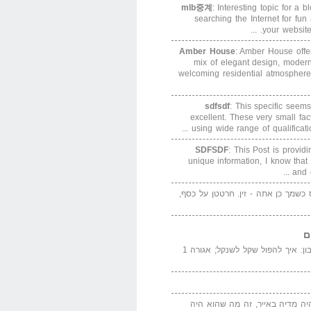
mlb중계
: Interesting topic for a 
searching the Internet for f
your website. 
Amber House
: Amber House offe
mix of elegant design, modern
welcoming residential atmosphere
sdfsdf
: This specific seems
excellent. These very small fa
using wide range of qualification
SDFSDF
: This Post is provid
unique information, I know that
and e
ס כשמך כן אתה - זין. חרטטן על כסף,
ם
המדייה באייר הנבון: איך להפול שקל לשנקל; אגורה 1
יה מדיה באייר, זה מה שהוא היה