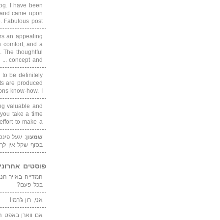
blog. I have been
un and came upon
Fabulous post. ...
rs an appealing
 comfort, and a
. The thoughtful
concept and ...
 to be definitely
cts are produced
s know-how. I ...
ing valuable and
 you take a time
ffort to make a ...
שמעון
: יגעל פינ
בסוף שקל אין לך
פוסטים אחרוני
בכל פעם?
אני, רון ג'רמי!
אם ווארן באפט ה