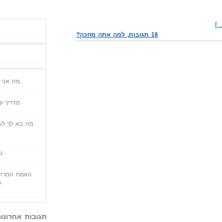
.]
16 תגובות, למה אתה מחכה?
מה אני י
מדריך שי
מה בא לך לעש
ט
האמת המרה 
מ
תגובות אחרונו