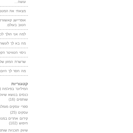
עושה…
מצאתי את המטמו
אופריישן קאשוורטי
הטוב בעולם.
למה אני הולך לכנ
מה בא לך לעשות 
ניסוי הטוויטר הקט
שרשרת המזון של
מה חסר לך היום,
קטגוריות
המיליונר בפיג'מה
(149)
כנסים בנושא שיווק
שותפים
(16)
ספרי עסקים מומלצ
עסקים
(25)
קידום אתרים במנוע
חיפוש
(102)
שיווק תוכניות שותפ