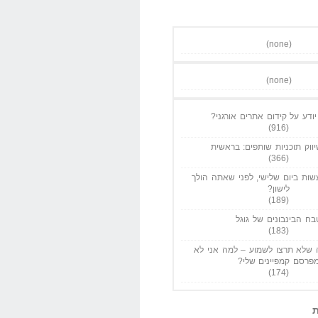
(none)
(none)
ודע על קידום אתרים אורגני?
(916)
ווק תוכניות שותפים: בראשית
(366)
ות ביום שלישי, לפני שאתה הולך
לישון?
(189)
בח הבינבונים של גוגל
(183)
שלא תרצו לשמוע – למה אני לא
פרסם קמפיינים שלי?
(174)
ת