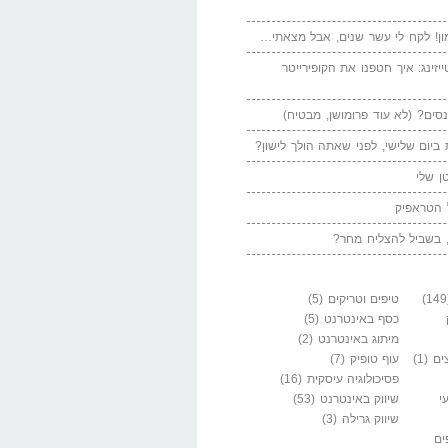
ן! לקח לי עשר שנים, אבל מצאתי…
יזינג: איך חטפנו את הקופירייטר
סים? (לא עוד פרומושן, מבטיח)
ביום שלישי, לפני שאתה הולך לישון?
ן שלי
 הטראפיק
 בשביל להצליח מחר?
טיפים וטריקים
(5)
כסף באינטרנט
(5)
מיתוג באינטרנט
(2)
ים
(1)
עוף טופיק
(7)
פסיכולוגיה עיסקית
(16)
י
שיווק באינטרנט
(53)
שיווק גרילה
(3)
ים