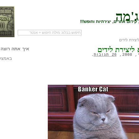
ג'מה
קידום אתרים, יצירתיות וחופש!!!
צירת לידים
לעמוד הראשי של
להתחיל עם מדריך
מי לעז
ליצירת לידים
הבלוג
שיווק שותפים
המילי
איך אתה רוצה 
26 תגובות
.
באמצעו