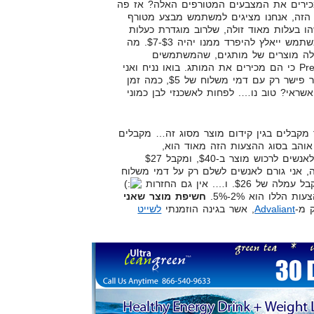
ירים את המצבעים המטורפים האלה? אז פה
הזה, אנחנו מציגים למשתמש מבצע מטורף
ו בעלות מאוד זולה, שלרוב מוגדרת כעלות
דמי משלוח. לרוב הסכום שהמשתמש ייאלץ להיפרד ממנו יהיה $3-$7. מה
אלה מוצרים של מותגים, שהמשתמשים
שמגיעים אליהם הם כבר Presold כי הם מכירים את המותג. בואו נניח ואני
מציע לכם 'רם הגנה של דוקטור פישר רק עם דמי משלוח של $5, כמה זמן
שראי? טוב נו…. לפחות לאשכנזי לבן כמוני
מקבלים בגין קידום מוצר מסוג זה… מקבלים
$. מה שאני אוהב בסוג ההצעות הזה מאוד הוא,
שבקליקבנק לדוגמא, אני גורם לאנשים לרכוש מוצר ב-$40, ומקבל $27
 אני גורם לאנשים לשלם רק על דמי משלוח
 הללו הוא 2%-5%.
חשיפת מוצר שאני
 מ-
Advaliant
, אשר בגינה הוזמנתי
לשייט