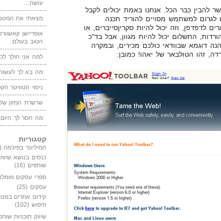
עושה…
להבין כבר הכל. אנחנו באמת יכולים לקבל
 לגרום למשתמש מסויים להוריד תכנה
מצאתי את המטמו
ים לדפדפן, וזה יכול להיות סקריןסייברים, או
אופריישן קאשוורטי
דות, התשלום יכול להיות מגוון, אבל בד"כ
הטוב בעולם.
מד על ממוצע של $2… הנה דוגמא שבוודאי כולכם מכירים, ובמקרה
למה אני הולך לכנ
מה בא לך לעשות 
ניסוי הטוויטר הקט
שרשרת המזון של
מה חסר לך היום,
קטגוריות
המיליונר בפיג'מה
(149)
כנסים בנושא שיווק
שותפים
(16)
ספרי עסקים מומלצ
עסקים
(25)
קידום אתרים במנוע
חיפוש
(102)
שיווק תוכניות שותפ