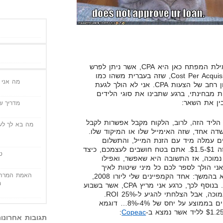
כאשר אנחנו מדברים על לידים, מילת המפתח כאן היא CPA, אשר ניתן לפרש
אותה כ-Cost Per Action או Cost Per Acquisition, שזה בעברית משהו כמו
מה אני י
"תשלום לפעולה". יכול להיות מגוון רחב של הצעות CPA. אני לא הולך לגעת
ת מבחינתי, ברגע שתבינו את סוגי הלידים
ין את השאר:
מדריך שי
הליד הזה, לרוב, הלקוח מקבל אפשרות לקבל
מה בא לך לעש
דה אחד, שזה האימייל שלו או המיקוד שלו.
ים עמלה מיד עם הזנת המייל, והתשלום
הממוצע להצעות מהסוג הזה זה $1-$1.5. אתם בטח חושבים לעצמכם, כיצד
ט
 נמוכה, אז התשובה היא שאפשר, ואפילו
ROI. בהמשך, אני הולך לספר לכם כל מיני שיטות לאיך
האמת המרה 
לעשות את זה (רמז למה שיבוא בהמשך: אחד הקמפיינים שלי ליורו 2008,
מ
היה Email Submit של $1.25). בנוסף לכך, כרגע אני מריץ CPA, אשר בשבוע
האחרון ייצר לי אמנם הכנסה נמוכה, אבל הצלחתי להגיע ל-25% ROI.
הצעות CPA מסוג זה, מקנברטים בממוצע על יחס של 4%-8%… דוגמא
:
Copeac
תגובות אחרונו