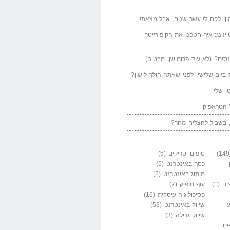
ן! לקח לי עשר שנים, אבל מצאתי…
יזינג: איך חטפנו את הקופירייטר
סים? (לא עוד פרומושן, מבטיח)
ביום שלישי, לפני שאתה הולך לישון?
ן שלי
 הטראפיק
 בשביל להצליח מחר?
טיפים וטריקים
(5)
כסף באינטרנט
(5)
מיתוג באינטרנט
(2)
ים
(1)
עוף טופיק
(7)
פסיכולוגיה עיסקית
(16)
י
שיווק באינטרנט
(53)
שיווק גרילה
(3)
ים