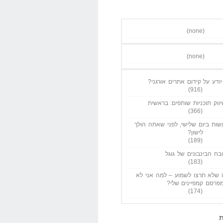
(none)
(none)
ודע על קידום אתרים אורגני?
(916)
ווק תוכניות שותפים: בראשית
(366)
ות ביום שלישי, לפני שאתה הולך
לישון?
(189)
בח הבינבונים של גוגל
(183)
שלא תרצו לשמוע – למה אני לא
פרסם קמפיינים שלי?
(174)
ת