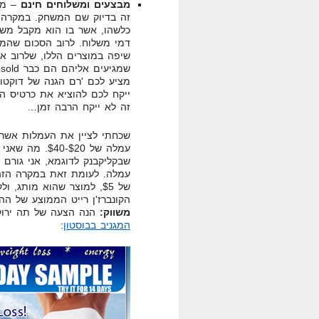
מבצעים ומשלוחים חינם
– מכ
זה בדיוק שם המשחק. במקרה 
כלשהו, אשר בו הוא מקבל משה
שיפה במוצרים הללו, שלרוב 
ייקח לכם להוציא את כרטיס הא
זה לא ייקח הרבה זמן…
שכחתי לציין את העמלות אשר 
עמלה של $20-40
עמלה. לעומת זאת במקרה הזה,
של $5, למוצר שהוא מותג, ולקבל עמלה של $26. ו…. אין גם החזרות
הקונברז'ן רייט הממוצע של ההצעות
משווק:
הנה הצעה של תה ירוק
המגניב בבוסטון
: