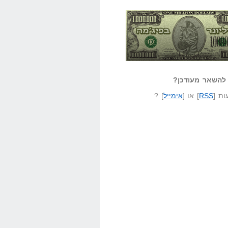
אזל קורא לעצמו
לא יודע משהו?
ונר בפיג'מה
שאל שאלה
להשאר מעודכן?
ת [
RSS
] או [
אימייל
] ?