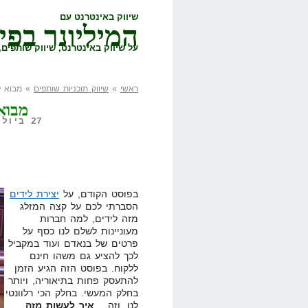
שיווק באינטרנט עם
המיליונר בפי
על שיווק באינטרנט, שיווק שותפים, 
ראשי
»
שיווק תוכניות שותפים
» מבוא לי
מבוא 
27 ביולי, 2008,
בפוסט הקודם, על
יצירת לידים
הסברתי לכם על קצה המזלג
מזה לידים, למה חברות
מעוניינות לשלם לנו כסף על
פרטים של בנאדם ועוד במקביל
לכך להציע גם משהו חינם
ללקוח. בפוסט הזה הגיע הזמן
להתעסק פחות בתיאוריה, ויותר
בחלק המעשי. בחלק הכי רלוונטי
לנו, וזה…
איך לעשות מזה