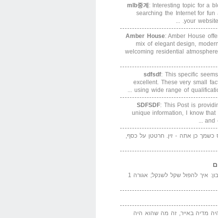
mlb중계
: Interesting topic for a 
searching the Internet for f
your website. 
Amber House
: Amber House offe
mix of elegant design, modern
welcoming residential atmosphere
sdfsdf
: This specific seems
excellent. These very small fa
using wide range of qualification
SDFSDF
: This Post is provid
unique information, I know that
and e
ס כשמך כן אתה - זין. חרטטן על כסף,
ם
המדייה באייר הנבון: איך להפול שקל לשנקל; אגורה 1
יה מדיה באייר, זה מה שהוא היה