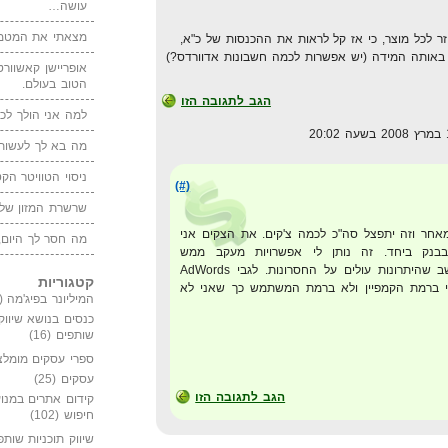
עושה…
מצאתי את המטמו
וזר לכל מוצר, כי אז קל לראות את ההכנסות של כ"א,
באותה המידה (יש אפשרות לכמה חשבונות אדוורדס?)
אופריישן קאשוורטי
הטוב בעולם.
הגב לתגובה הזו
למה אני הולך לכנ
מה בא לך לעשות 
ניסוי הטוויטר הקט
(#)
שרשרת המזון של
אחר וזה יתפצל סה"כ לכמה צ'קים. את הצקים אני
מה חסר לך היום,
בנק ביחד. זה נותן לי אפשרויות מעקב ממש
נוחות.בסופו של דבר אני חושב שהיתרונות עולים על החסרונות. לגבי AdWords
קטגוריות
י ברמת הקמפיין ולא ברמת המשתמש כך שאני לא
המיליונר בפיג'מה
(149)
כנסים בנושא שיווק
שותפים
(16)
ספרי עסקים מומלצ
עסקים
(25)
הגב לתגובה הזו
קידום אתרים במנוע
חיפוש
(102)
שיווק תוכניות שותפ