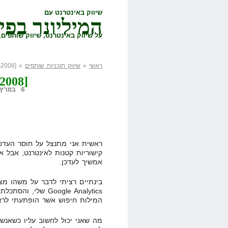
שיווק באינטרנט עם
המיליונר בפי
על שיווק באינטרנט, שיווק שותפים, 
ראשי
»
שיווק תוכניות שותפים
» [Affiliate=PJS2008]
[Affiliate=PJS2008]
6 במרץ, 2008,
ראשית אני מתנצל על חוסר העדכון
קישוריות קטנות לאינטרנט, אבל א
אמשיך לעדכן.
בינתיים רציתי לדבר על משהו מצח
Google Analytics ש
המילות חיפוש אשר הופתעתי לר
מה שאני יכול לחשוב עליו כשאנש