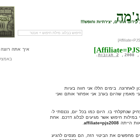
ג'מה
קידום אתרים, יצירתיות וחופש!!!
לעמוד הראשי של
להתחיל עם מדריך
מי לעז
הבלוג
שיווק שותפים
המילי
איך אתה רוצה 
2 תגובות
.
באמצעו
 לאחרונה. בימים הללו אני חווה בעיות
ני מאמין שהיום בערב אני אפתור אותם ואני
יק שנתקלתי בו. היום כמו בכל יום, נכנסתי ל-
לי, והסתכלתי במילות חיפוש אשר מגיעים לבלוג דרכם. אחת
אות הייתה
affiliate=pjs2008
.
ים מחפשים את הביטוי הזה, הם מנסים להגיע