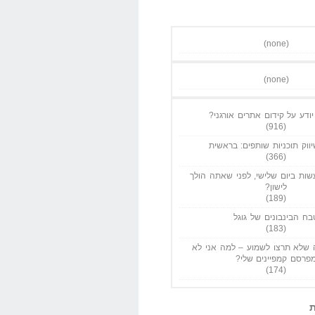
(none)
(none)
ודע על קידום אתרים אורגני?
(916)
ווק תוכניות שותפים: בראשית
(366)
ות ביום שלישי, לפני שאתה הולך
לישון?
(189)
בח הבינבונים של גוגל
(183)
שלא תרצו לשמוע – למה אני לא
פרסם קמפיינים שלי?
(174)
ת