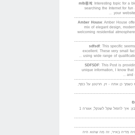
mlb중계
: Interesting topic for a 
searching the Internet for f
your website. 
Amber House
: Amber House offe
mix of elegant design, modern
welcoming residential atmosphere
sdfsdf
: This specific seems
excellent. These very small fa
using wide range of qualification
SDFSDF
: This Post is provid
unique information, I know that
and e
ס כשמך כן אתה - זין. חרטטן על כסף,
ם
המדייה באייר הנבון: איך להפול שקל לשנקל; אגורה 1
יה מדיה באייר, זה מה שהוא היה