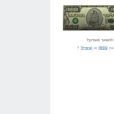
אזל קורא לעצמו
לא יודע משהו?
ונר בפיג'מה
שאל שאלה
להשאר מעודכן?
ת [
RSS
] או [
אימייל
] ?