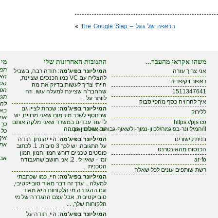
הכאפה של גוגל – The Google Slap
»
משהו אקראי מהעבר...
התגובות האחרונות שלי
מי 
תמי
אני צריך עזרה
המיליונר בפיג'מה
: תודה רבה, בשביל
האם
להצליח עם VC כמו הכנסים שציינת,
ראפור ויקיפדיה
הסי
הייתי צריך לעשות בדיוק את מה
הפי
1511347641
שהחבר'ה שציינת למעלה עשו. וזה
תגי
לוותר על ...
איך להרוויח כסף מהפייסבוק
להר
המיליונר בפיג'מה
: שכחת לציין גם
באי
ללירוק
שבנוסף לשכר מינימום שאני מרוויח, יש
אתה
https://pjs co
לי עוד עבדים במשרד שאני מלקה אותם
כך 
il/המיליונר-בפיגמה/לכוון-נמוך-ולשאוף-גבוהה-או-לכוון-גבוהה
עם שוט כי אין ...
כל 
איך
בנית קישורים
המיליונר בפיג'מה
: היי יהונתן. תודה
את 
על התגובה. יש לכך 3 סיבות. 1. לכתוב
הכנסות מהאינטרנט
פוסטים טכניים דורש המון-המון-המון
אבל
ar-fo
זמן - שאין לי. 2. אני חושב שהעבודה
הטכנית ...
רשת שותפים עונים לכל שאלה
המיליונר בפיג'מה
: היי, כמו שכתבתי
למעלה... ערך זה דבר מאוד סובייקטיבי,
וגם ההגדרה מי הלקוחות היא מאוד
סובייקטיבית. אבל עצם ההגדרה של מי
הלקוחות שלך, ...
המיליונר בפיג'מה
: היי, תודה על