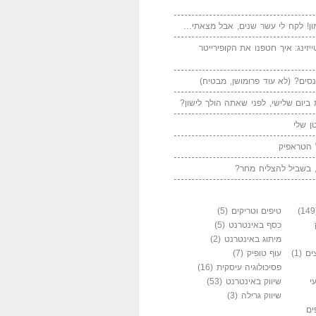
ן! לקח לי עשר שנים, אבל מצאתי…
יזינג: איך חטפנו את הקופירייטר
סים? (לא עוד פרומושן, מבטיח)
ביום שלישי, לפני שאתה הולך לישון?
ן שלי
 הטראפיק
 בשביל להצליח מחר?
טיפים וטריקים
(5)
כסף באינטרנט
(5)
מיתוג באינטרנט
(2)
ים
(1)
עוף טופיק
(7)
פסיכולוגיה עיסקית
(16)
י
שיווק באינטרנט
(53)
שיווק גרילה
(3)
ים