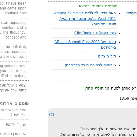
blog. I have been
פוסטים נוספים בנושא:
un and came upon
עודכן
האם כדאי לך ללכת ל-Affiliate Summit
Fabulous post. ...
West 2011 בלאס וגאס? ומה אפילו
rs an appealing
שווה יותר מזה?
 comfort, and a
. The thoughtful
גנבי העמלות ב-ClickBank
concept and ...
סיכום של Affiliate Summit East 2008
 to be definitely
ב-Boston
cts are produced
תיק מוצרים
s know-how. I ...
5 טיפים לבחירת מוצר בקליקבנק
ing valuable and
 you take a time
ffort to make a ...
שמעון
: יגעל פינ
הוסף אחת
בסוף שקל אין לך
פוסטים אחרוני
(#)
בכל פעם?
אני, רון ג'רמי!
אומר שגם התשלומים שלך מתפצלים?
אם ווארן באפט ה
יה לך קשה יותר לעקוב אחרי סך כל הרווחים שלך.