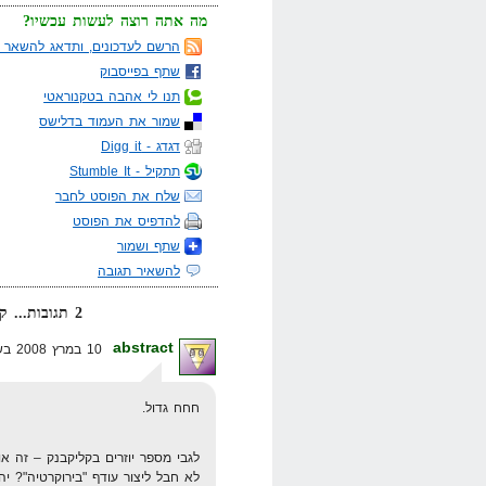
מה אתה רוצה לעשות עכשיו?
הרשם לעדכונים, ותדאג להשאר מ
שתף בפייסבוק
תנו לי אהבה בטקנוראטי
שמור את העמוד בדלישס
דגדג - Digg it
תתקיל - Stumble It
שלח את הפוסט לחבר
להדפיס את הפוסט
שתף ושמור
להשאיר תגובה
2 תגובות... קרא אותן למטה או
abstract
10 במרץ 2008 בשעה 18:56
חחח גדול.
לגבי מספר יוזרים בקליקבנק – זה 
לא חבל ליצור עודף "בירוקרטיה"? יה