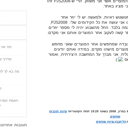
לעמודי הנחיתה שלי, ולראות את המוצרים אשר אני משווק. הרי ש-PJS2008 זהו
ני מציג באתר.
מנוסה, אני מטשטש ראיות, ולמעשה יש לי יוזר אחר
בקליקבנק. שם משתמש אשר איתו אני עושה את כל הקידומים שלי. PJS2008,
גמה בלבד. החל מהשבוע יהיה לי מספר יוזרים
תר קשה לעקוב אחר המוצרים אותם אני מקדם.
ובדה שמחפשים אחר המוצרים שאני מחפש.
מה אני י
 מוצרים מישהו מקדם, במידה ואתם יודעים
יח. אני מברך על המחשבה היצירתית, ואמור
מדריך שי
וס
מה בא לך לעש
ט
האמת המרה 
מ
שיווק תוכניות
שותפים
.
:
קליקבנק
,
שיווק שותפים
תגובות אחרונו