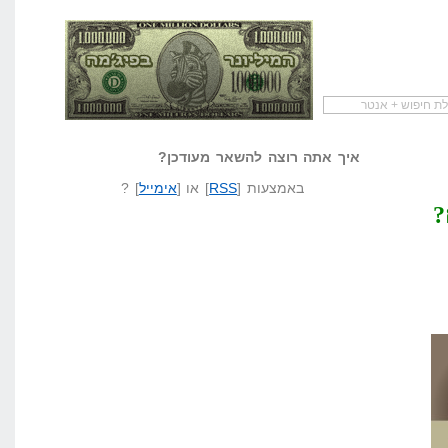
להתחיל עם מדריך
מי לעזאזל קורא לעצמו
לא יודע משהו?
שיווק שותפים
המיליונר בפיג'מה
שאל שאלה
איך אתה רוצה להשאר מעודכן?
באמצעות [
RSS
] או [
אימייל
] ?
?