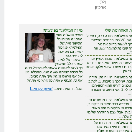
(92)
ארכיון
ת האחרונות שלי
מי זה המיליונר בפיג'מה?
תמיד שואלים אותי,
ר בפיג'מה
: תודה רבה, בשביל
האם זה אמיתי כל
להצליח עם VC כמו הכנסים שציינת,
הסיפור הזה של
ריך לעשות בדיוק את מה
הפיג'מה? פיג'מה
 שציינת למעלה עשו. וזה
תגיד, גם אני יכול
...
להרוויח כסף
ר בפיג'מה
: שכחת לציין גם
באינטרנט? למה
לשכר מינימום שאני מרוויח, יש
אתה בכלל מתאמץ
עבדים במשרד שאני מלקה אותם
כך לעזור לאנשים שאתה לא מכיר? בטח
י אין ...
כל הכסף שאתה עושה מגיע מהבלוג, אז
איך אני מרוויח מזה? איך אתה מבזבז
ר בפיג'מה
: היי יהונתן. תודה
את כל הכסף שאתה מרוויח? מי אתה?
על התגובה. יש לכך 3 סיבות. 1. לכתוב
טכניים דורש המון-המון-המון
אבל... האמת היא...
[המשך לקרוא...]
זמן - שאין לי. 2. אני חושב שהעבודה
..
ר בפיג'מה
: היי, כמו שכתבתי
. ערך זה דבר מאוד סובייקטיבי,
דרה מי הלקוחות היא מאוד
יבית. אבל עצם ההגדרה של מי
שלך, ...
ר בפיג'מה
: היי, תודה על
. התמדה היא תמיד שם
אין ברירה אחרת. עולם