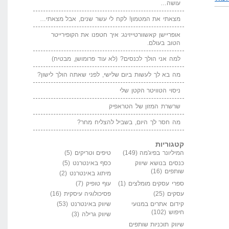
עושה…
מצאתי את המטמון! לקח לי עשר שנים, אבל מצאתי…
אופריישן קאשוורטייזינג: איך חטפנו את הקופירייטר
הטוב בעולם.
למה אני הולך לכנסים? (לא עוד פרומושן, מבטיח)
מה בא לך לעשות ביום שלישי, לפני שאתה הולך לישון?
ניסוי הטוויטר הקטן שלי
שרשרת המזון של הטראפיק
מה חסר לך היום, בשביל להצליח מחר?
קטגוריות
המיליונר בפיג'מה
(149)
טיפים וטריקים
(5)
כנסים בנושא שיווק
כסף באינטרנט
(5)
שותפים
(16)
מיתוג באינטרנט
(2)
ספרי עסקים מומלצים
(1)
עוף טופיק
(7)
עסקים
(25)
פסיכולוגיה עיסקית
(16)
קידום אתרים במנועי
שיווק באינטרנט
(53)
חיפוש
(102)
שיווק גרילה
(3)
שיווק תוכניות שותפים