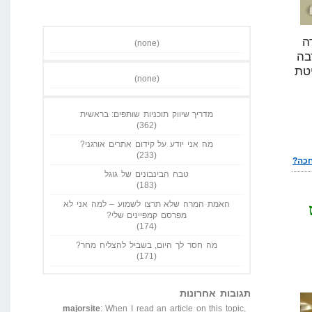
ה
(none)
 התחילו הרבה
טת
(none)
מדריך שיווק תוכניות שותפים: בראשית
(362)
מה אני יודע על קידום אתרים אורגני?
(233)
טבח הבינבונים של גוגל
(183)
האמת המרה שלא תרצו לשמוע – למה אני לא
מפרסם קמפיינים שלי?
(174)
מה חסר לך היום, בשביל להצליח מחר?
(171)
תגובות אחרונות
majorsite
: When I read an article on this topic,