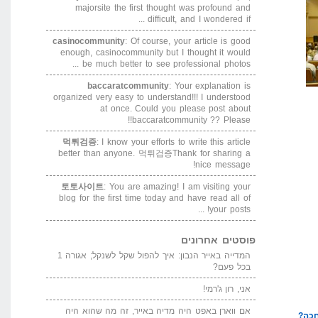
majorsite the first thought was profound and
difficult, and I wondered if ...
casinocommunity
: Of course, your article is good
enough, casinocommunity but I thought it would
be much better to see professional photos ...
baccaratcommunity
: Your explanation is
organized very easy to understand!!! I understood
at once. Could you please post about
baccaratcommunity ?? Please!!
먹튀검증
: I know your efforts to write this article
better than anyone. 먹튀검증Thank for sharing a
nice message!
토토사이트
: You are amazing! I am visiting your
blog for the first time today and have read all of
your posts! ...
פוסטים אחרונים
המדייה באייר הנבון: איך להפול שקל לשנקל; אגורה 1
בכל פעם?
אני, רון ג'רמי!
אם ווארן באפט היה מדיה באייר, זה מה שהוא היה