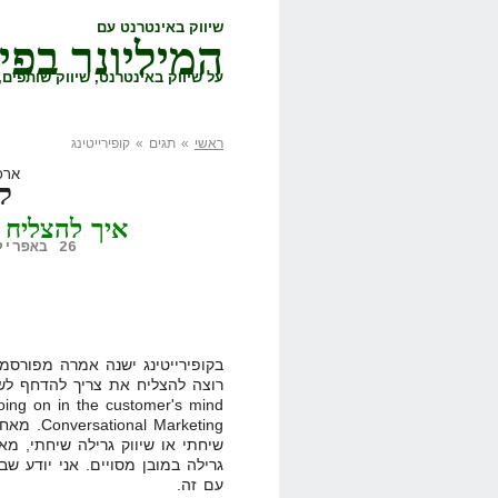
שיווק באינטרנט עם
המיליונר בפי
על שיווק באינטרנט, שיווק שותפים, 
ראשי
» תגים » קופירייטינג
ארכ
קו
איך להצליח ב
26 באפריל, 2010,
בקופירייטינג ישנה אמרה מפורסמ
Marketing
שיחתי או שיווק גרילה שיחתי, מא
גרילה במובן מסויים. אני יודע ש
עם זה.