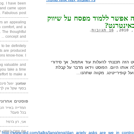
73 תגובות, למה אתה מחכה?
blog. I have been
un and came upon
Fabulous post. ...
ה אפשר ללמוד מפסח על שיווק
rs an appealing
אינטרנט?
 comfort, and a
16 תגובות
.
. The thoughtful
concept and ...
 to be definitely
cts are produced
s know-how. I ...
 הזה תכננתי להעלות עוד אתמול, אך סידורי
ing valuable and
ה אותו היום. הפוסט וידאו מדבר על קבלת
 you take a time
על קופירייטינג. מקווה שתהנו…
ffort to make a ...
שמעון
: יגעל פינ
בסוף שקל אין לך
פוסטים אחרוני
בכל פעם?
אני, רון ג'רמי!
אם ווארן באפט ה
http://www.ted.com/talks/lang/eng/dan_ariely_asks_are_we_in_contr