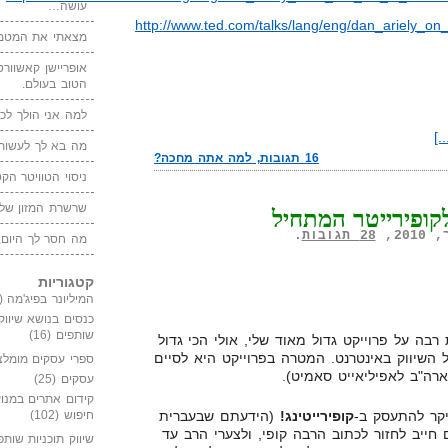
עושה…
http://www.ted.com/talks/lang/eng/dan_ariely_o
מצאתי את המטמו
אופריישן קאשוורטי
הטוב בעולם.
למה אני הולך לכנ
.]
מה בא לך לעשות 
16 תגובות, למה אתה מחכה?
ניסוי הטוויטר הקט
שרשרת המזון של
קופירייטר המתחיל
28 תגובות
.
מה חסר לך היום,
קטגוריות
המיליונר בפיג'מה
(149)
כנסים בנושא שיווק
שותפים
(16)
רבה על פרוייקט גדול מאוד שלי, אולי הכי גדול
השיווק באינטרנט. המטרה בפרוייקט היא לסיים
ספרי עסקים מומלצ
ארה"ב לאפיליאייט סאמיט).
עסקים
(25)
קידום אתרים במנוע
יקר להתעסק ב-
קופירייטינג!
(הידעתם שבעברית
חיפוש
(102)
נם חייב לחזור לכתוב הרבה קופי, ולצערי הרב עד
שיווק תוכניות שותפ