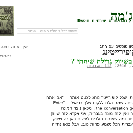
ג'מה
קידום אתרים, יצירתיות וחופש!!!
לעמוד הראשי של
להתחיל עם מדריך
מי לעז
הבלוג
שיווק שותפים
המילי
יון פוסטים עם התג
איך אתה רוצה 
פירייטינג
באמצעו
שיווק גרילה שיחתי ?
112 תגובות
.
ת, שכל קופירייטר נוהג לצטט אותה – "אם אתה
רוצה להצליח את צריך להדחף לשיחה שמתנהלת ללקוח שלך בראש" – "Enter
the conversation going on in the customer's mind". מכאן נוצר המונח
Conversational . מאחר ואין לזה מונח בעברית, אני אקרא לזה שיווק
חר ומה שאנחנו הולכים לעשות כאן זה שיווק
בעברית הכל נשמע פחות טוב, אבל בואו נחייה