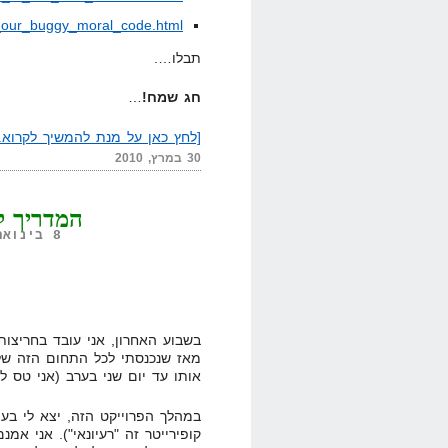
n_our_buggy_moral_code.html
תבלו….
חג שמח!
…
[לחץ כאן על מנת להמשיך לקרוא..
30 במרץ, 2010
המדריך ל
8 בינואר, 2010,
בשבוע האחרון, אני עובד בחריצות 
מאז שנכנסתי לכל התחום הזה של 
אותו עד יום שני בערב (אני טס ל
במהלך הפרוייקט הזה, יצא לי בע
קופירייטר זה "רעיונאי"). אני אמ