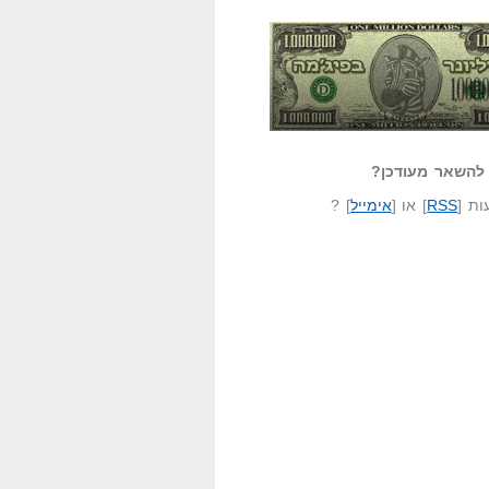
אזל קורא לעצמו
לא יודע משהו?
ונר בפיג'מה
שאל שאלה
להשאר מעודכן?
ת [
RSS
] או [
אימייל
] ?