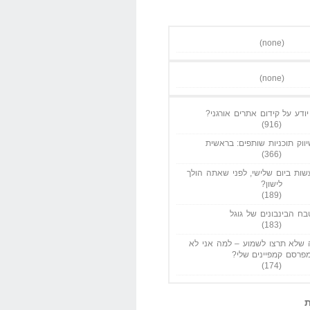
(none)
(none)
ודע על קידום אתרים אורגני?
(916)
ווק תוכניות שותפים: בראשית
(366)
ות ביום שלישי, לפני שאתה הולך
לישון?
(189)
בח הבינבונים של גוגל
(183)
שלא תרצו לשמוע – למה אני לא
פרסם קמפיינים שלי?
(174)
ת