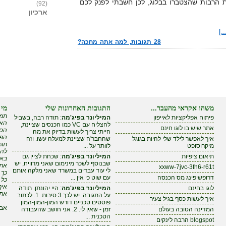
ות הרבות שהצטברו בבלוג, לכן חשבתי לפנק לכם
(92)
ארכיון
.]
28 תגובות, למה אתה מחכה?
משהו אקראי מהעבר...
התגובות האחרונות שלי
מי 
תמי
פיתוח אפליקציות לאייפון
המיליונר בפיג'מה
: תודה רבה, בשביל
האם
להצליח עם VC כמו הכנסים שציינת,
אתר שיש בו לוגו חינם
הסי
הייתי צריך לעשות בדיוק את מה
הפי
איך לאפשר לילד שלי להיות בגוגל
שהחבר'ה שציינת למעלה עשו. וזה
תגי
מיקרוסופט
לוותר על ...
להר
תיאום ציפיות
המיליונר בפיג'מה
: שכחת לציין גם
באי
שבנוסף לשכר מינימום שאני מרוויח, יש
אתה
xxww-7jvc-3fh6-r61t
לי עוד עבדים במשרד שאני מלקה אותם
כך 
דרופשיפינג מס הכנסה
עם שוט כי אין ...
כל 
איך
לוגו בחינם
המיליונר בפיג'מה
: היי יהונתן. תודה
את 
על התגובה. יש לכך 3 סיבות. 1. לכתוב
איך לעשות כסף בגיל צעיר
פוסטים טכניים דורש המון-המון-המון
אבל
המדינה הטובה בעולם
זמן - שאין לי. 2. אני חושב שהעבודה
הטכנית ...
blogspot הרבה לינקים