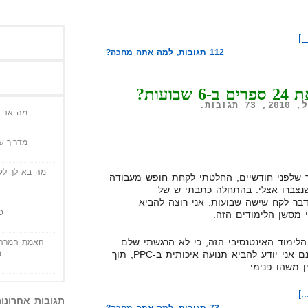
.]
112 תגובות, למה אתה מחכה?
ועות?
73 תגובות
.
מה אני י
מדריך שי
מה בא לך לעש
כר שלפני חודשיים, החלטתי לקחת חופש מעבודה
נצברו אצלי. בהתחלה כתבתי ש של
דבר לקח שישה שבועות. אני רוצה להביא
ט
 מסשן הלימודים הזה.
ימוד האינטנסיבי הזה, כי לא הרגשתי שלם
האמת המרה 
מ
עם הרבה דברים שאני עושה. אמנם אני יודע להביא תנועה איכותית ב-PPC, תוך
ין משהו פנימי …
.]
תגובות אחרונו