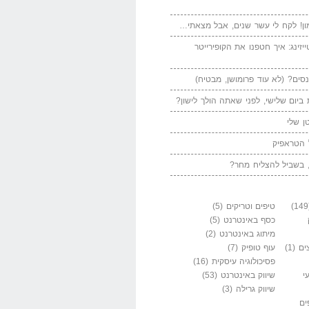
ן! לקח לי עשר שנים, אבל מצאתי…
יזינג: איך חטפנו את הקופירייטר
סים? (לא עוד פרומושן, מבטיח)
ביום שלישי, לפני שאתה הולך לישון?
ן שלי
 הטראפיק
 בשביל להצליח מחר?
טיפים וטריקים
(5)
כסף באינטרנט
(5)
מיתוג באינטרנט
(2)
ים
(1)
עוף טופיק
(7)
פסיכולוגיה עיסקית
(16)
י
שיווק באינטרנט
(53)
שיווק גרילה
(3)
ים