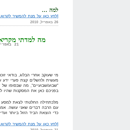
למה …
[לחץ כאן על מנת להמשיך לקרוא..
26 באפריל, 2010
מה למדתי מקריאת 24 ספרים ב-6 שב
21 באפריל, 2010,
מי שעוקב אחרי הבלוג, בודאי זו
מעשית ולהשלים קצת פערי ידע ש
"שבוע/שבועיים", מה שבסופו של 
בפניכם כאן את המסקנות שהיו לי
מלכתחילה החלטתי לצאת למסע הל
כדי הוצאת הביד הזול ביותר ועדי
[לחץ כאן על מנת להמשיך לקרוא..