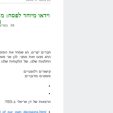
21 באפריל, 2010
וידאו מיוחד לפסח: מ
ב
30 במרץ, 2010,
חברים יקרים, חג שמח! את הפוסט
החג מנעו זאת ממני. לכן אני מעל
החלטות שלנו, של הלקוחות שלנו ו
קישורים רלוונטיים:
פוסטים מדוברים:
הרצאות של דן אריאלי ב-TED:
ol_of_our_own_decisions.html