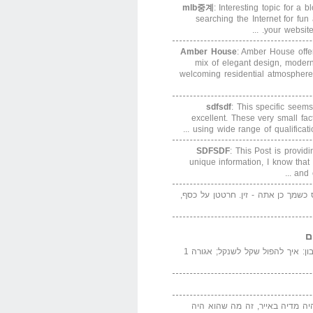
mlb중계
: Interesting topic for a 
searching the Internet for f
your website. 
Amber House
: Amber House offe
mix of elegant design, modern
welcoming residential atmosphere
sdfsdf
: This specific seems
excellent. These very small fa
using wide range of qualification
SDFSDF
: This Post is provid
unique information, I know that
and e
ס כשמך כן אתה - זין. חרטטן על כסף,
ם
המדייה באייר הנבון: איך להפול שקל לשנקל; אגורה 1
יה מדיה באייר, זה מה שהוא היה