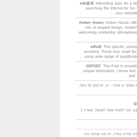
mlb중계
: Interesting topic for a 
searching the Internet for f
your website. 
Amber House
: Amber House offe
mix of elegant design, modern
welcoming residential atmosphere
sdfsdf
: This specific seems
excellent. These very small fa
using wide range of qualification
SDFSDF
: This Post is provid
unique information, I know that
and e
ס כשמך כן אתה - זין. חרטטן על כסף,
ם
המדייה באייר הנבון: איך להפול שקל לשנקל; אגורה 1
יה מדיה באייר, זה מה שהוא היה