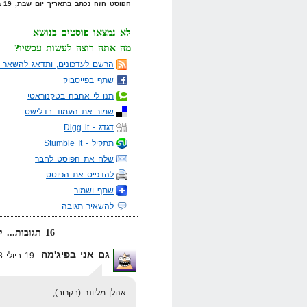
הפוסט הזה נכתב בתאריך יום שבת, 19 ביולי, 2008 בשעה 13:03 תחת הקטגוריות
לא נמצאו פוסטים בנושא
מה אתה רוצה לעשות עכשיו?
הרשם לעדכונים, ותדאג להשאר מ
שתף בפייסבוק
תנו לי אהבה בטקנוראטי
שמור את העמוד בדלישס
דגדג - Digg it
תתקיל - Stumble It
שלח את הפוסט לחבר
להדפיס את הפוסט
שתף ושמור
להשאיר תגובה
16 תגובות... קרא אותן למטה או
גם אני בפיג'מה
19 ביולי 2008 בשעה 17:51
אהלן מליונר (בקרוב),