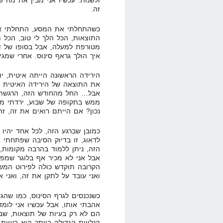
ולשנות. עכשיו אני מבין את מה ש
זה.
כשהתחלתי את המסע, התחלתי אותו
התוצאות, הכל הלך לי טוב, הכל ת
מטורפת למעלה, אבל בסופו של דב
איך הולך גראף סינוס. אחרי שמגי
את התוצאה של הירידה האיטית נ
אבל… החל מהחודש הזה, הרגשתי 
נכון? אם הייתם רואים את זה, זה
כמובן שברגע הזה, לכל אחד יהיו 
לדאוג, זו בדיוק הסיבה שפתחתי 
הזה, ניתן ללמוד בהרבה מקומות, ו
אבל אני לא מכיר אף בלוגר שמפ
הקרובה תוקדש כולה לפירוט המשבר
ואני עובד על לתקן את זה, ואני 
כשנכנסים לגרף הסינוס, כמו שה
אהבתי אותו, אבל עכשיו אני לומד
הם לא רק בעיות של תוצאות, שבמ
הנלווית הגדולה ביותר היא בעיית