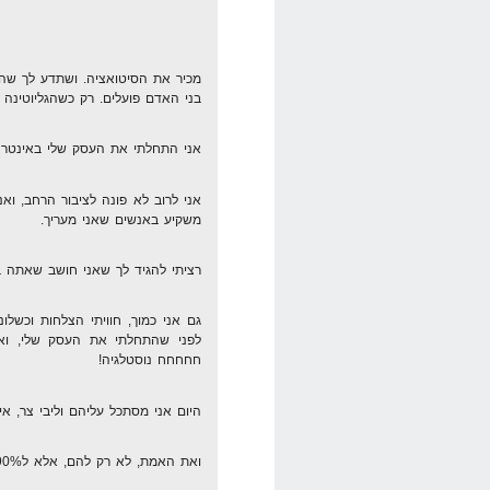
מכיר את הסיטואציה. ושתדע לך שהצמ
בני האדם פועלים. רק כשהגליוטינה 
אני התחלתי את העסק שלי באינטרנט 
אני לרוב לא פונה לציבור הרחב, ואנ
משקיע באנשים שאני מעריך.
רציתי להגיד לך שאני חושב שאתה ב
גם אני כמוך, חוויתי הצלחות וכשלונ
לפני שהתחלתי את העסק שלי, ואי
חחחחח נוסטלגיה!
היום אני מסתכל עליהם וליבי צר, אי
ואת האמת, לא רק להם, אלא ל90% (ואף יותר) מהשכירים.