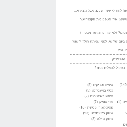
ן! לקח לי עשר שנים, אבל מצאתי…
יזינג: איך חטפנו את הקופירייטר
סים? (לא עוד פרומושן, מבטיח)
ביום שלישי, לפני שאתה הולך לישון?
ן שלי
 הטראפיק
 בשביל להצליח מחר?
טיפים וטריקים
(5)
כסף באינטרנט
(5)
מיתוג באינטרנט
(2)
ים
(1)
עוף טופיק
(7)
פסיכולוגיה עיסקית
(16)
י
שיווק באינטרנט
(53)
שיווק גרילה
(3)
ים