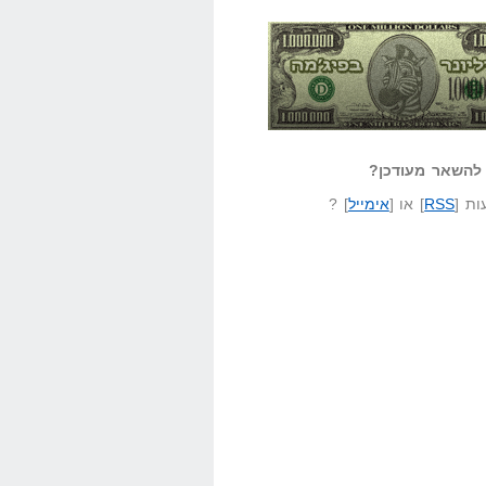
אזל קורא לעצמו
לא יודע משהו?
ונר בפיג'מה
שאל שאלה
להשאר מעודכן?
ת [
RSS
] או [
אימייל
] ?