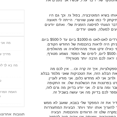
המפקד שלי דיבר עליו, עכשיו אני מפנים את
 בשיא המוטיבציה, בפול גז. וכך גם היו
יקתק לי כמו שעון שוויצרי. הייתה לי תאוצה
ר הגעתי לפיסגה הזמנית שלי. ואתם יודעים
עים למעלה, פשוט יורדים.
הירידה הראשונה הייתה איטית, יורדים לאט-לאט מ-$1000 ביום עד ל-$500 ביום.
מה אני י
יתן היה לראות בהכנסות של החודש הקודם.
כאילו זרקו אותי מההימלאיה או מהאלפים.
ממש בתקופה של שבוע, ירדתי מ-$500 ליום, לימים של הפסד. נשמע מטורף,
מדריך שי
 יראה לכם הרבה יותר מטורף!!!
מה בא לך לעש
ספקולציות, איך זה קרה וכו… אין לכם מה
את הבלוג הזה, את הטכניקות שאני מלמד בבלוג
לרוב אני לא מחדש כלום, אני מודע לעניין.
ט
רט בפרטנות את הכשלונות שלו. אז התקופה
 ומה גרם לו. אני יודע בדיוק מה גרם לזה,
האמת המרה 
אספר לכם בדיוק מה אני עושה בשביל זה.
מ
גדיר את זה המפקד שלי בצבא, שאגב לא ממש
 להעריך אותו יותר ויותר. הבעיות המתעוררות
קרה שלנו זה הרווחים וההכנסות. הבעיה
תגובות אחרונו
 המוטיבציה. שאותה אני אהיה חייב להחזיר