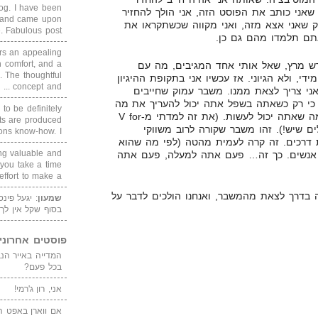
blog. I have been
שאני כותב את הפוסט הזה, אני הולך להחזיר
un and came upon
ק שאני אצא מזה, ואני מקווה שכשתקראו את
Fabulous post. ...
אתם תלמדו מהם גם כן.
rs an appealing
 comfort, and a
דש מרץ, שאל אותי אחד המגיבים, מה עם
. The thoughtful
י, ולא הגיוני. אז עכשיו אני בתקופת ההיגיון
concept and ...
 צריך לצאת ממנו. משבר עמוק שחייבים
, כי רק כשאתה בשפל אתה יכול להעריך את מה
 to be definitely
שיש לך, את מה שהיה לך, ואת מה שאתה יכול לעשות. (את זה למדתי מ-V for
cts are produced
גדולים שיש!). זהו משבר שקורה לרוב משווקי
s know-how. I ...
דרכים. זה קרה לעמית מהטה (לפי מה שהוא
ing valuable and
 אנשים. כך זה… פעם אתה למעלה, פעם אתה
 you take a time
ffort to make a ...
 בדרך לצאת מהמשבר, ואנחנו הולכים לדבר על
שמעון
: יגעל פינ
בסוף שקל אין לך
פוסטים אחרוני
בכל פעם?
אני, רון ג'רמי!
אם ווארן באפט ה