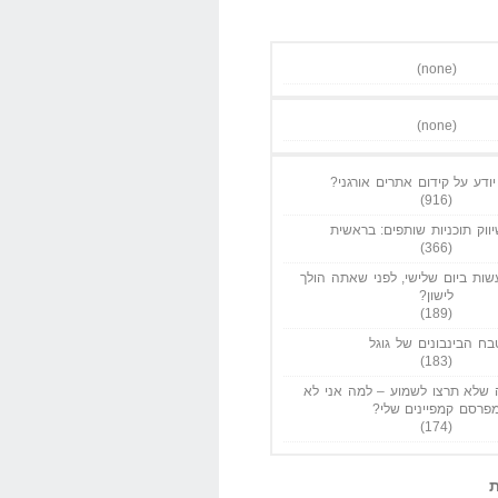
(none)
(none)
ודע על קידום אתרים אורגני?
(916)
ווק תוכניות שותפים: בראשית
(366)
ות ביום שלישי, לפני שאתה הולך
לישון?
(189)
בח הבינבונים של גוגל
(183)
שלא תרצו לשמוע – למה אני לא
פרסם קמפיינים שלי?
(174)
ת