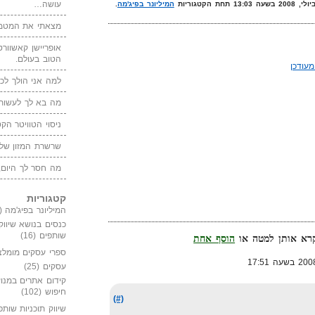
עושה…
המיליונר בפיג'מה
.
מצאתי את המטמו
אופריישן קאשוורטי
הטוב בעולם.
עודכן
למה אני הולך לכנ
מה בא לך לעשות 
ניסוי הטוויטר הקט
שרשרת המזון של
מה חסר לך היום,
קטגוריות
המיליונר בפיג'מה
(149)
כנסים בנושא שיווק
שותפים
(16)
הוסף אחת
ספרי עסקים מומלצ
עסקים
(25)
קידום אתרים במנוע
חיפוש
(102)
(#)
שיווק תוכניות שותפ