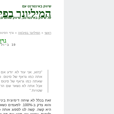
שיווק באינטרנט עם
המיליונר בפי
על שיווק באינטרנט, שיווק שותפים, 
ראשי
»
המיליונר בפיג'מה
» גרף הסינוס
גרף
19 ביולי, 2008,
"כרגע, אני עוד לא יודע אם 
אתה כמו גראף של סינוס. כ
שאתה כמו גראף של סינוס –
אבל אתה לא נשאר שם הרבה
שטויות."
זאת בכלל לא שיחה דימיונית ביני
והוא צדק ב-100%. 
היא קשה. קשה לנו לספוג אותה כ