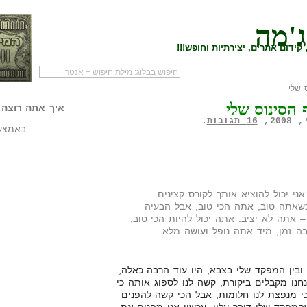
ג'מה
קידום אתרים, יצירתיות וחופש!!!
 שלי
לעמוד הראשי של
להתחיל עם מדריך
מי לעז
 הסינוס שלי
הבלוג
שיווק שותפים
המילי
איך אתה רוצה 
16 תגובות
.
באמצעו
אני יכול להוציא אותך לקורס קצינים.
שאתה טוב, אתה הכי טוב, אבל הבעיה
 אתה לא יציב. אתה יכול להיות הכי טוב,
 זמן, מיד אתה נופל ועושה מלא
 ובין המפקד שלי בצבא, היו עוד הרבה כאלה,
לפעמים כשאנחנו מקבלים ביקורת, קשה לנו לספוג אותה כי
י מנפצת לנו חלומות, אבל הכי קשה להפנים