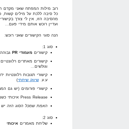
רוב מילות המפתח שאני מקדם הם 
כל סיבה ללכת על מילים קשות, כ
ועדיין רוכש אותם מידי פעם…
הנה סוגי הקישורים שאני רוכש:
סוג 1:
קישורים
מעמודי PR
גבוהה
קישורים מאתרים רלוונטיים 
וגולשים…
קישורי תגובות רלוונטיות י
ע.ע.
שיווק שיחתי
)
קישורי פורומים (יש גם המר
Press Release איכותי כשמדובר באתר לבן ואמיתי. (יש המרות משם)
האמת שמכל הסוג הזה יש
סוג 2:
שליחת מאמרים
איכותי