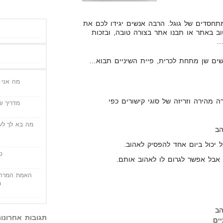
תחסדים של גוגל. הרבה אנשים יגידו לכם את
וב באתר או תבנו אתר בצורה טובה, ובזכות
…
ים שן מתחת לכרית, פיית השיניים תבוא…
מה אני י
ה מהירה וזריזה של סוגי קישורים כפי
מדריך שי
מה בא לך לעש
הב
ל יכול ביום אחד להפסיק לאהוב.
ט
, אבל אפשר לגרום לו לאהוב אותם.
האמת המרה 
מ
הב
תגובות אחרונו
ים