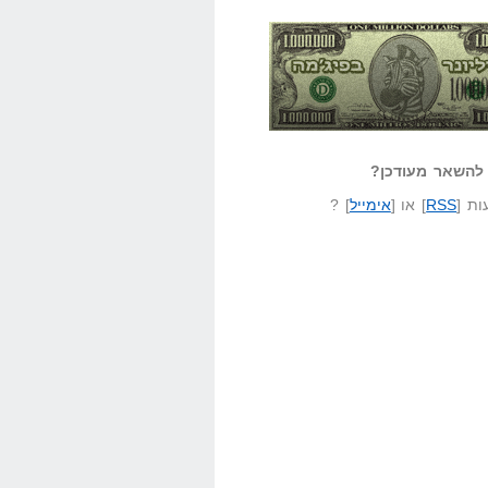
אזל קורא לעצמו
לא יודע משהו?
ונר בפיג'מה
שאל שאלה
להשאר מעודכן?
ת [
RSS
] או [
אימייל
] ?