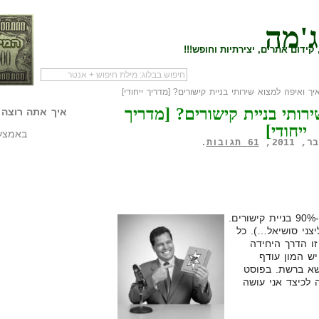
ג'מה
קידום אתרים, יצירתיות וחופש!!!
ך ואיפה למצוא שירותי בניית קישורים? [מדריך ייחודי]
לעמוד הראשי של
להתחיל עם מדריך
מי לעז
רותי בניית קישורים? [מדריך
הבלוג
שיווק שותפים
המילי
איך אתה רוצה 
ייחודי]
באמצעו
61 תגובות
.
עובדה: קידום אתרים אורגני זה ב-90% בניית קישורים.
יצני סושיאל…). כל
ו הדרך היחידה
יש המון עודף
ושא ברשת. בפוסט
 לכיצד אני עושה