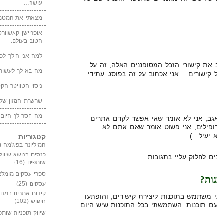
עושה…
מצאתי את המטמו
אופריישן קאשוורטי
הטוב בעולם.
למה אני הולך לכנ
 את קישורי הזבל המסופננים האלה, זה על
מה בא לך לעשות 
 קישורים… אני אכתוב על זה בפוסט עתידי.
ניסוי הטוויטר הקט
שרשרת המזון של
מה חסר לך היום,
(אגב, אני לא אומר שאי אפשר לקדם אתרים
ופילים, אני פשוט אומר שאם אתם לא
 יעיל…)
קטגוריות
המיליונר בפיג'מה
(149)
כנסים בנושא שיווק
ם לחלוק עליי בתגובות…
שותפים
(16)
ספרי עסקים מומלצ
ות?
עסקים
(25)
קידום אתרים במנוע
 משתמש בתוכנות ליצירת קישורים, והופתעו
חיפוש
(102)
עם תוכנות. השתמשתי בכל התוכנות שיש היום
שיווק תוכניות שותפ