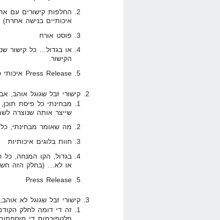
החלפות קישורים עם אתר
איכותיים בנישה אחרת)
פוסט אורח
או בגדול… כל קישור ש
הקישור.
Press Release איכותי כשמדובר באתר לבן ואמיתי.
קישורי זבל שגוגל אוהב, אב
מבחינתי כל פיסת תוכן, 
שייצר אותה שנוצרה לשם
מה שאומר מבחינתי, כל אתרי
חוות בלוגים איכותיות
בגדול, הקו המנחה, כל 
או לא… (בחלק הזה חש
Press Release
קישורי זבל שגוגל לא אוהב
זה די דומה לחלק הקוד
פלטפורמות די מוספמות