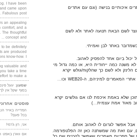
blog. I have been
ים איכותיים בנישה (וגם עם אתרים
un and came upon
Fabulous post. ...
rs an appealing
 comfort, and a
נוצר לשם הבאת תנועה לאתר ולא לשם
. The thoughtful
concept and ...
 to be definitely
cts are produced
s know-how. I ...
ל יכול ביום אחד להפסיק לאהוב.
לא משנה כמה ייחודית היא, או כמה גדול מי
ing valuable and
 הלינק ולא לשם כך שהלקוח/גולש יקרא
 you take a time
ffort to make a ...
 המאמרים למיניהם, ה-WEB20 וכו…
שמעון
: יגעל פינ
בסוף שקל אין לך
תוכן שלא באמת איכפת לנו אם גולשים יקרא
וב מאוד אמת עצמית…)
פוסטים אחרוני
בכל פעם?
, אבל אפשר לגרום לו לאהוב אותם.
אני, רון ג'רמי!
ם, עם זאת מה שמשתנה כאן זה הפלטפורמה.
אם ווארן באפט ה
 של ספריות מאמרים שאפשר להכניס שם כל