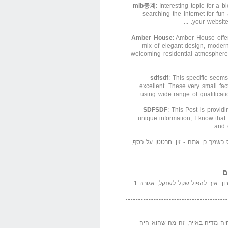
mlb중계
: Interesting topic for a 
searching the Internet for f
your website. 
Amber House
: Amber House offe
mix of elegant design, modern
welcoming residential atmosphere
sdfsdf
: This specific seems
excellent. These very small fa
using wide range of qualification
SDFSDF
: This Post is provid
unique information, I know that
and e
ס כשמך כן אתה - זין. חרטטן על כסף,
ם
המדייה באייר הנבון: איך להפול שקל לשנקל; אגורה 1
יה מדיה באייר, זה מה שהוא היה