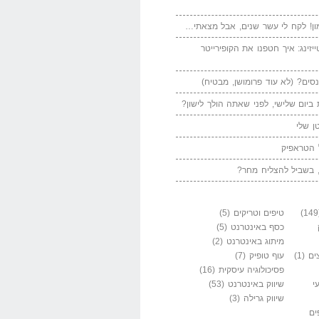
ן! לקח לי עשר שנים, אבל מצאתי…
יזינג: איך חטפנו את הקופירייטר
סים? (לא עוד פרומושן, מבטיח)
ביום שלישי, לפני שאתה הולך לישון?
ן שלי
 הטראפיק
 בשביל להצליח מחר?
טיפים וטריקים
(5)
כסף באינטרנט
(5)
מיתוג באינטרנט
(2)
ים
(1)
עוף טופיק
(7)
פסיכולוגיה עיסקית
(16)
י
שיווק באינטרנט
(53)
שיווק גרילה
(3)
ים