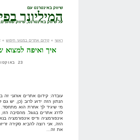
שיווק באינטרנט עם
המיליונר בפי
על שיווק באינטרנט, שיווק שותפים, 
ראשי
»
קידום אתרים במנועי חיפוש
» אי
איך ואיפה למצוא שי
23 באוקטובר, 2011,
הנתון הזה ידוע לרוב (כן, יש גם ל
מי שיגיד לך אחרת הוא מתחסד. ז
לדרג אתרים בגוגל. מהסיבה הזו, 
אינפורמציה ודיס אינפורמציה בנ
הזה, אני רוצה להביא סקירה זריזה
את זה…