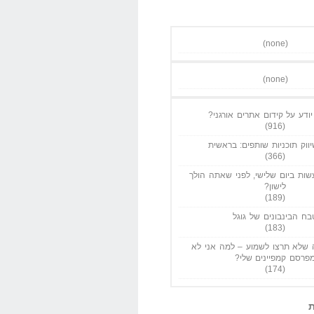
(none)
(none)
ודע על קידום אתרים אורגני?
(916)
ווק תוכניות שותפים: בראשית
(366)
ות ביום שלישי, לפני שאתה הולך
לישון?
(189)
בח הבינבונים של גוגל
(183)
שלא תרצו לשמוע – למה אני לא
פרסם קמפיינים שלי?
(174)
ת