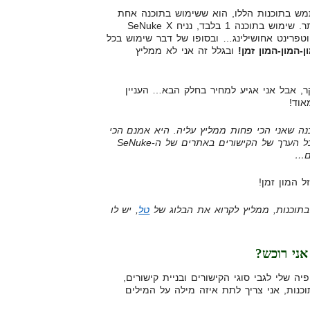
ש בתוכנות הללו, הוא ששימוש בתוכנה אחת
בלבד לא מספיק בשביל לקדם אתר. שימוש בתוכנה 1 בלבד, נניח SeNuke X
וטפרינט אחושילינג… ובסופו של דבר שימוש בכל
ן-המון-המון זמן!
ובגלל זה אני לא ממליץ
ר, אבל אני אגיע למחיר בחלק הבא… העניין
אוד!
: SeNuke X זו התוכנה שאני הכי פחות ממליץ עליה. היא אמנם הכי
קלה לשימוש, עם זאת להערכתי כל הערך של הקישורים באתרים של ה-SeNuke
ם…
ל המון זמן!
בתוכנות, ממליץ לקרוא את הבלוג של
טל
, יש לו
אני רוכש?
 שלי לגבי סוגי הקישורים ובניית קישורים,
נות, אני צריך לתת איזה מילה על המילים