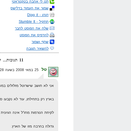
תנו לי אהבה בטקנוראטי
שמור את העמוד בדלישס
דגדג - Digg it
תתקיל - Stumble It
שלח את הפוסט לחבר
להדפיס את הפוסט
שתף ושמור
להשאיר תגובה
11 תגובות... קרא אותן למטה או
טל
25 במאי 2008 בשעה 20:28
אני לא חושב שישרוטל מזלזלים במשו
בארץ רק בתחילתו, עוד לא נקבעו ס
לקיחת הנורמות מחו"ל אינה הגיונית
גדולה בהרבה מזו של הארץ.