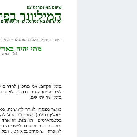
שיווק באינטרנט עם
המיליונר בפי
על שיווק באינטרנט, שיווק שותפים, 
ראשי
»
שיווק תוכניות שותפים
» מתי יהי
מתי יהיה בארץ
24 במאי, 2008,
בזמן הקרוב, אני מתכוון להדרים 
לשם המטרה הזו, נכנסתי לאתר רש
בזמן שהייתי שם.
מומלץ לכולם), שזה ח"ח גדול למ
בסטנדארטים, ותאימות, זה אחד ה
מאוד בבניית אתרים. לצערי הרב,
לאופרה, יש סה"כ באג קטן, אבל סה"כ התאימ