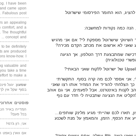
blog. I have been
un and came upon
להציג, הוא החומר הפירסומי שישרוטל
Fabulous post. ...
rs an appealing
 comfort, and a
 הנה כמה נקודות למחשבה:
. The thoughtful
concept and ...
השיווקי שישרוטל מספקת לי? אם אני מרגיש
דוע שאני לא ארשום את מכתב הקדם מכירה?
 to be definitely
cts are produced
רכישה שמתבצעת דרך הטלפון, אך הגיעה
s know-how. I ...
שרי טכנולוגית)
ing valuable and
 you take a time
ffort to make a ...
, אני אספר לכם מה קרה בסוף. התקשרתי
 כך הצלחתי להוריד את המחיר אותו רצו שאני
שמעון
: יגעל פינ
בבערך 25%. אני אוהב לקנות באינטרנט, אבל לפעמים, אני גם אוהב
בסוף שקל אין לך
 להקליט את הנציגה שתבטיח לי חדר עם נוף
פוסטים אחרוני
ן, תארו לכם שהייתי מגיע מלינק שותפים…
בכל פעם?
יע את הכסף, הזמן, והמאמץ על מנת לשכנע
אני, רון ג'רמי!
אם ווארן באפט ה
וגם אם כל מה שרשמתי, היה כמו שאני רוצה. 8% עמלה, אתם עושים צחוק?