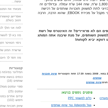
עושה…
חבילת הנופש אשר רכשתי עלתה 1,800 ש"ח, שזה 144 ש"ח עמלה. ובדולרים זה
כום פשוט בזיוני לתת למשווק תוכניות שותפים על רכישה
מצאתי את המטמו
כ"כ גבוהה יחסית. זוהי עמלה שאני מקבל על מכירת EBOOK, שהוא הרבה, הרבה
אופריישן קאשוורטי
הטוב בעולם.
למה אני הולך לכנ
תפים הם לא פראיירים? זה האינטרס של רשת
 למשווק השותפים, על מנת שיבנה אתה המותג
מה בא לך לעשות 
 דווקא יביא לקוחות!
ניסוי הטוויטר הקט
שרשרת המזון של
מה חסר לך היום,
קטגוריות
המיליונר בפיג'מה
(149)
שיווק תוכניות
כנסים בנושא שיווק
שותפים
.
שותפים
(16)
תגים:
שיווק שותפים
ספרי עסקים מומלצ
עסקים
(25)
פוסטים נוספים בנושא:
קידום אתרים במנוע
עודכן
כלים למשווקי PPC
חיפוש
(102)
גוגל Adwords נגד שיווק שותפים
שיווק תוכניות שותפ