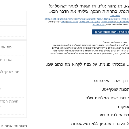
א, אז נחזור אליו. אז הגעתי לאתר ישרוטל על
תעתי, בתחתית המסך, גיליתי את הדבר הבא:
מה אני י
מדריך שי
… ונכנסתי פנימה, על מנת לקרוא מה כתוב שם,
מה בא לך לעש
ט
ונת שוטף+30
אודות רשת המלונות שלה
האמת המרה 
מ
טיקות
ת אייג'נט הידוע
הלינה והפנסיון ללא האקסטרות
תגובות אחרונו