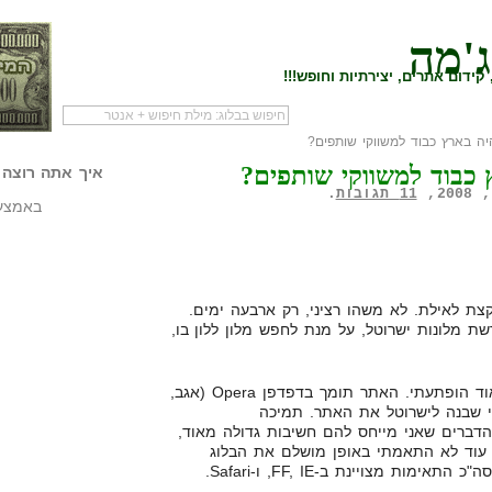
ג'מה
קידום אתרים, יצירתיות וחופש!!!
ה בארץ כבוד למשווקי שותפים?
לעמוד הראשי של
להתחיל עם מדריך
מי לעז
 כבוד למשווקי שותפים?
הבלוג
שיווק שותפים
המילי
איך אתה רוצה 
11 תגובות
.
באמצעו
קצת לאילת. לא משהו רציני, רק ארבעה ימים.
ת מלונות ישרוטל, על מנת לחפש מלון ללון בו,
כאשר נכנסתי לאתר לראשונה, מאוד הופתעתי. האתר תומך בדפדפן Opera (אגב,
י שבנה לישרוטל את האתר. תמיכה
דברים שאני מייחס להם חשיבות גדולה מאוד,
 עוד לא התאמתי באופן מושלם את הבלוג
ות מצויינת ב-FF, IE, ו-Safari.