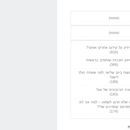
(none)
(none)
ודע על קידום אתרים אורגני?
(916)
ווק תוכניות שותפים: בראשית
(366)
ות ביום שלישי, לפני שאתה הולך
לישון?
(189)
בח הבינבונים של גוגל
(183)
שלא תרצו לשמוע – למה אני לא
פרסם קמפיינים שלי?
(174)
ת