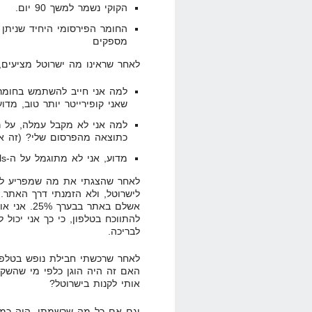
הקוקי נשמר למשך 90 יום.
החומר הפירסומי היחיד שניתן 
מספקים
לאחר שראינו מה ישרוטל מציעים,
למה אני חייב להשתמש בחומר 
שאני קופירייטר יותר טוב, מ
למה אני לא מקבל עמלה, על 
כתוצאה מהפרסום שלי? (זה אפ
מדוע, אני לא מתוגמל על ה-Upsells של ישרוטל ללקוח שאני הבאתי?
לאחר שהצגתי את מה שמפריע לי
לישרוטל, ולא הזמנתי דרך האתר.
אשלם באתר 
להתווכח בטלפון, כי כך אני יכול
לבריכה.
לאחר שרכשתי חבילת נופש בטלפו
האם זה היה הוגן כלפי מי שהשק
אותי לקנות בישרוטל?