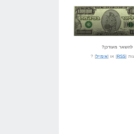
אזל קורא לעצמו
לא יודע משהו?
ונר בפיג'מה
שאל שאלה
להשאר מעודכן?
ת [
RSS
] או [
אימייל
] ?