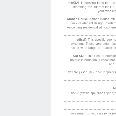
mlb중계
: Interesting topic for a 
searching the Internet for f
your website. 
Amber House
: Amber House offe
mix of elegant design, modern
welcoming residential atmosphere
sdfsdf
: This specific seems
excellent. These very small fa
using wide range of qualification
SDFSDF
: This Post is provid
unique information, I know that
and e
ס כשמך כן אתה - זין. חרטטן על כסף,
ם
המדייה באייר הנבון: איך להפול שקל לשנקל; אגורה 1
יה מדיה באייר, זה מה שהוא היה