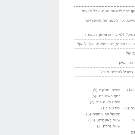
ן! לקח לי עשר שנים, אבל מצאתי…
יזינג: איך חטפנו את הקופירייטר
סים? (לא עוד פרומושן, מבטיח)
ביום שלישי, לפני שאתה הולך לישון?
ן שלי
 הטראפיק
 בשביל להצליח מחר?
טיפים וטריקים
(5)
כסף באינטרנט
(5)
מיתוג באינטרנט
(2)
ים
(1)
עוף טופיק
(7)
פסיכולוגיה עיסקית
(16)
י
שיווק באינטרנט
(53)
שיווק גרילה
(3)
ים