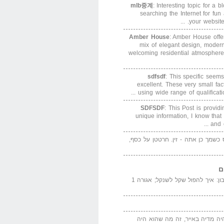
mlb중계
: Interesting topic for a 
searching the Internet for f
your website. 
Amber House
: Amber House offe
mix of elegant design, modern
welcoming residential atmosphere
sdfsdf
: This specific seems
excellent. These very small fa
using wide range of qualification
SDFSDF
: This Post is provid
unique information, I know that
and e
ס כשמך כן אתה - זין. חרטטן על כסף,
ם
המדייה באייר הנבון: איך להפול שקל לשנקל; אגורה 1
יה מדיה באייר, זה מה שהוא היה