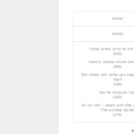
(none)
(none)
ודע על קידום אתרים אורגני?
(916)
ווק תוכניות שותפים: בראשית
(366)
ות ביום שלישי, לפני שאתה הולך
לישון?
(189)
בח הבינבונים של גוגל
(183)
שלא תרצו לשמוע – למה אני לא
פרסם קמפיינים שלי?
(174)
ת