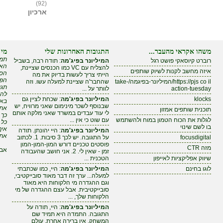
(92)
ארכיון
משהו אקראי מהעבר...
התגובות האחרונות שלי
מי 
תמי
רוברט קיוסאקי פושט רגל
המיליונר בפיג'מה
: תודה רבה, בשביל
האם
להצליח עם VC כמו הכנסים שציינת,
איזה מחשב לקנות לשיוק שותפים
הסי
הייתי צריך לעשות בדיוק את מה
הפי
https://pjs co il/המיליונר-בפיגמה/take-
שהחבר'ה שציינת למעלה עשו. וזה
תגי
action-tuesday
לוותר על ...
להר
klocks
המיליונר בפיג'מה
: שכחת לציין גם
באי
שבנוסף לשכר מינימום שאני מרוויח, יש
אתה
תוכנית שותפים אמזון
לי עוד עבדים במשרד שאני מלקה אותם
כך 
לגלות את הכוח הטמון במוח ולהשתמש
עם שוט כי אין ...
כל 
בו לשם שינוי
איך
המיליונר בפיג'מה
: היי יהונתן. תודה
את 
focusdigital
על התגובה. יש לכך 3 סיבות. 1. לכתוב
פוסטים טכניים דורש המון-המון-המון
מזה CTR
אבל
זמן - שאין לי. 2. אני חושב שהעבודה
שיווק אפליקציות לאייפון
הטכנית ...
לוגו בחינם
המיליונר בפיג'מה
: היי, כמו שכתבתי
למעלה... ערך זה דבר מאוד סובייקטיבי,
וגם ההגדרה מי הלקוחות היא מאוד
סובייקטיבית. אבל עצם ההגדרה של מי
הלקוחות שלך, ...
המיליונר בפיג'מה
: היי, תודה על
התגובה. התמדה היא תמיד שם
המשחק. אין ברירה אחרת. עולם