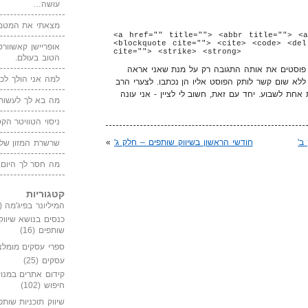
עושה…
מצאתי את המטמו
<a href="" title=""> <abbr title=""> <a
<blockquote cite=""> <cite> <code> <del
אופריישן קאשוורטי
cite=""> <strike> <strong>
הטוב בעולם.
ה פוסטים את אותה התגובה רק על מנת שאני אראה
למה אני הולך לכנ
 ללא שום קשר לותק הפוסט אליו הן נכתבו. לצערי הרב
ת אחת לשבוע. יחד עם זאת, חשוב לי לציין - אני עונה
מה בא לך לעשות 
ניסוי הטוויטר הקט
ב'
חודשי הראשון בשיווק שותפים – חלק ג'
»
שרשרת המזון של
מה חסר לך היום,
קטגוריות
המיליונר בפיג'מה
(149)
כנסים בנושא שיווק
שותפים
(16)
ספרי עסקים מומלצ
עסקים
(25)
קידום אתרים במנוע
חיפוש
(102)
שיווק תוכניות שותפ