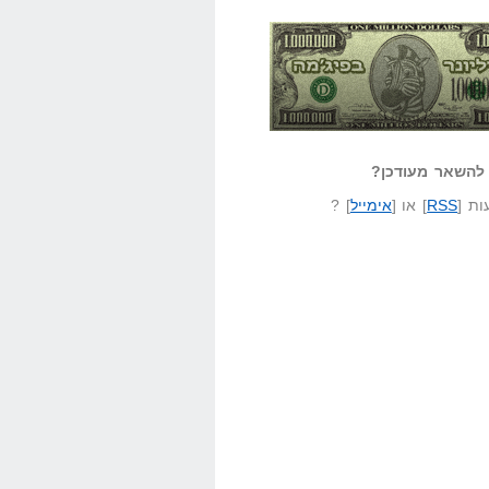
אזל קורא לעצמו
לא יודע משהו?
ונר בפיג'מה
שאל שאלה
להשאר מעודכן?
ת [
RSS
] או [
אימייל
] ?