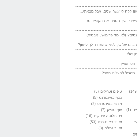
ן! לקח לי עשר שנים, אבל מצאתי…
יזינג: איך חטפנו את הקופירייטר
סים? (לא עוד פרומושן, מבטיח)
ביום שלישי, לפני שאתה הולך לישון?
ן שלי
 הטראפיק
 בשביל להצליח מחר?
טיפים וטריקים
(5)
כסף באינטרנט
(5)
מיתוג באינטרנט
(2)
ים
(1)
עוף טופיק
(7)
פסיכולוגיה עיסקית
(16)
י
שיווק באינטרנט
(53)
שיווק גרילה
(3)
ים