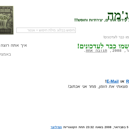
ג'מה
קידום אתרים, יצירתיות וחופש!!!
 כבר לעדכונים!
לעמוד הראשי של
להתחיל עם מדריך
מי לעז
מו כבר לעדכונים!
הבלוג
שיווק שותפים
המילי
איך אתה רוצה 
תגובה אחת
.
באמצעו
R
או
E-Mail
!
מצאתי את הזמן, מחר אני אכתוב!
המיליונר