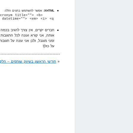
XHTML:
אפשר להשתמש בתגים הללו:
cronym title=""> <b>
 datetime=""> <em> <i> <q
חברים יקרים, אין צורך להגיב בכמ
אותה, אני קורא ועונה לכל התגובות
זמני מוגבל, ולכן אני עונה על תגובו
על כולן!
«
חודשי הראשון בשיווק שותפים – חלק 