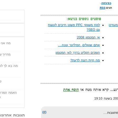
בפיג'מה
.
תגים:
RSS
פוסטים נוספים בנושא:
עודכן
למה משווקי PPC פשוט חייבים לעשות
גם SEO?
אי המטמון 2008
מה אני י
אתם שואלים, המיליונר עונה….
הופכים תקליט בדרך לאי המטמון
מדריך שי
מה היית רוצה לדעת?
מה בא לך לעש
ט
גע... קרא אותה מטה או
הוסף אחת
האמת המרה 
מ
(#)
מתגובות….
תגובות אחרונו