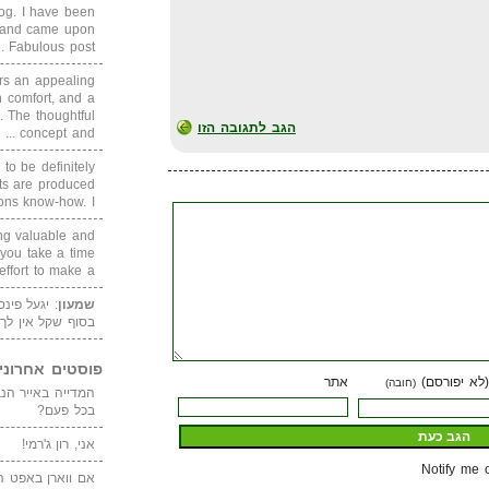
blog. I have been
un and came upon
Fabulous post. ...
rs an appealing
 comfort, and a
. The thoughtful
הגב לתגובה הזו
concept and ...
 to be definitely
cts are produced
s know-how. I ...
ing valuable and
 you take a time
ffort to make a ...
שמעון
: יגעל פינ
בסוף שקל אין לך
פוסטים אחרוני
(לא יפורסם)
אתר
(חובה)
בכל פעם?
אני, רון ג'רמי!
Notify me 
אם ווארן באפט ה