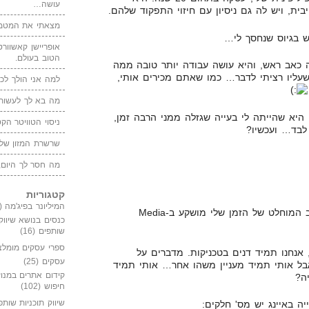
עושה…
בית, ויש לה גם ניסיון עם חיזוי התפקוד שלהם.
מצאתי את המטמו
ש בגיוס שנחסך לי…
אופריישן קאשוורטי
הטוב בעולם.
ה לי הרבה כאב ראש, והיא עושה עבודה יותר טובה ממה
עליו רציתי לדבר… כמו שאתם מכירים אותי,
למה אני הולך לכנ
מה בא לך לעשות 
יא שהייתה לי בעייה שגזלה ממני הרבה זמן,
ניסוי הטוויטר הקט
לבד… ועכשיו?
שרשרת המזון של
מה חסר לך היום,
קטגוריות
המיליונר בפיג'מה
(149)
כפי שעדכנתי בפוסט הקודם, הרוב המוחלט של הזמן שלי מושקע ב-Media
כנסים בנושא שיווק
שותפים
(16)
ספרי עסקים מומלצ
 אנחנו תמיד דנים בטכניקות. מדברים על
עסקים
(25)
אבל אותי תמיד מעניין משהו אחר… אותי תמיד
קידום אתרים במנוע
ה?
חיפוש
(102)
שיווק תוכניות שותפ
יה באיינג יש מס' חלקים: