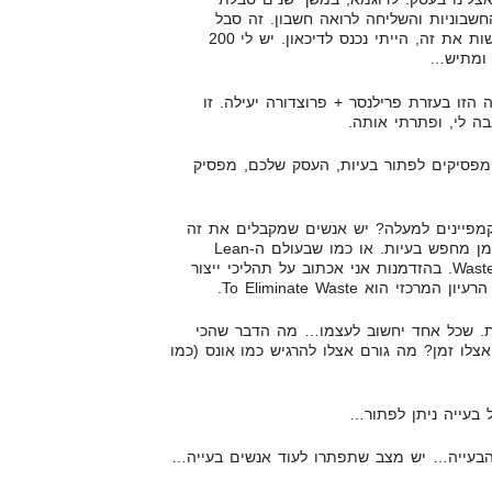
שבוניות והשליחה לרואה חשבון. זה סבל
מצטבר. בכל יום שהייתי צריך לעשות את זה, הייתי נכנס לדיכאון. יש לי 200
 ומתיש…
הזו בעזרת פרילנסר + פרוצדורה יעילה. זו
ה לי, ופתרתי אותה.
מפסיקים לפתור בעיות, העסק שלכם, מפסיק
קמפיינים למעלה? יש אנשים שמקבלים את זה
כמובן מאליו. אני לא… אני כל הזמן מחפש בעיות. או כמו שבעולם ה-Lean
Manufacturing מכנים את זה – Waste. בהזדמנות אני אכתוב על תהליכי ייצור
י הוא To Eliminate Waste.
ת. שכל אחד יחשוב לעצמו… מה הדבר שהכי
צלו זמן? מה גורם אצלו להרגיש כמו אונס (כמו
 בעייה ניתן לפתור…
עייה… יש מצב שתפתרו לעוד אנשים בעייה…