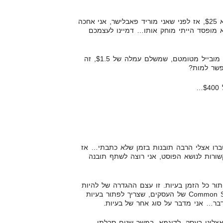
כך שלדוגמא, אם העמלה שלי היא $25, אז לפני שאני מוריד פאבלישר, אני אחכה
 אם אז הוא מופסד הייתי מוחק אותו… דמיינו לעצמכם
מילא, אם אני מקדם איזה משחק מובייל מטומטם, שמשלם עמלה של $1.5, זה
…
רו אצלי הרבה תובנות בזמן שלא כתבתי… אז
ורות לנושא הפוסט, אני רוצה לשתף תובנה
תור כל הזמן בעיות. זו עצם ההגדרה של להיות
בעל עסק. עכשיו, יש את ה-Common Sense של העסקים, שצריך לפתור בעיות
בר… אני מדבר על סוג אחר של בעיות.
צלינו בעסק. לדוגמא, במשך שנים סבלתי