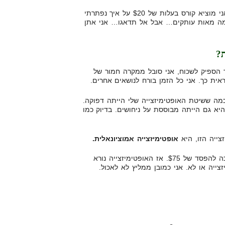
אני מוכן להתערב איתכם, שאם אני מוציא קורס בעלות של $20 על איך נפתרתי
כמה מאות עותקים… אבל אל תדאגו… אני אתן
ת?
 הספיק לשכוח, אני סובל ממקרה חמור של
כמה ששיטת האופטימיזצייה שלי הייתה דפוקה.
יא גם הייתה מבוססת על ניחושים. בדיוק כמו
צייה הזו, היא
אופטימיזצייה אמוציונאלית.
כי בינינו, אף אחד לא באמת מחכה להפסד של $75. אז האופטימיזצייה נורא
צייה או לא. אני כמובן ממליץ לא לאכול.