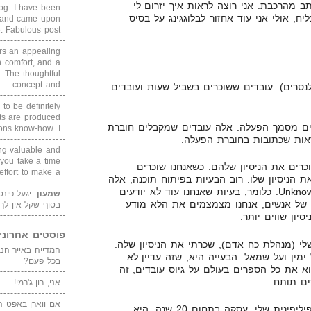
תב מהרכבת. אני רוצה לראות איך יזרום לי
blog. I have been
ח, אולי אני עוד אחזור לבלוגגינג על בסיס
un and came upon
Fabulous post. ...
rs an appealing
 comfort, and a
. The thoughtful
concept and ...
לנסרים). עובדים ששוכרים בשביל שעות ועובדים
 to be definitely
cts are produced
כים מסמך הפעלה. אלה עובדים שמקבלים חוברת
s know-how. I ...
אות שכתובות בחוברת הפעלה.
ing valuable and
 you take a time
רים את הניסיון שלהם. כשאנחנו שוכרים
ffort to make a ...
ת הניסיון שלו. רוב הבעיות בפיתוח תוכנה, אלה
בעיות שמוגדרות כ-Unknown Unknowns. כלומר, בעיות שאנחנו עוד לא יודעים
שמעון
: יגעל פינ
ון של אנשים, אנחנו מצמצמים את הלא מודע
בסוף שקל אין לך
יון שווים יותר.
פוסטים אחרוני
הפיליפינית שלי (מנהלת כח אדם), שכרתי את הניסיון שלה.
 ימין ועל שמאל. הבעייה היא, שזה עדיין לא
בכל פעם?
רוא את כל הספרים בעולם על גיוס עובדים, זה
ים תותח.
אני, רון ג'רמי!
אם ווארן באפט ה
לעומת זאת, המנהלת כח אדם הפיליפינית שלי, עסקה בתחום 20 שנה. היא