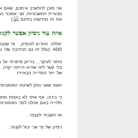
מבעיית החשבוניות, אני אמכור 
את זה מתישהו בחינם
איזה עוד ניסיון אפשר לקנו
יאללה, חוזרים לטופיק… מי שכבר
ADD. בגלל זה גם הכתיבה שלי נראית כך. אני כל הזמן בורח לנושאים אחרים.
נחזור לעיקר… בדיוק סיפרתי על 
בלי קשר לזה שהיא הייתה יקרה, ה
של יתר המדייה הבאיירז.
השם שאני נותן לשיטת האופטימיז
תלוייה באם אכלנו לפני האופטימיז
אז חשבתי לעצמי…
ניסיון של מי אני יכול לקנות…