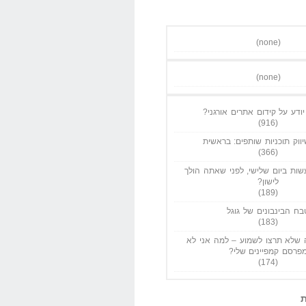
(none)
(none)
ודע על קידום אתרים אורגני?
(916)
ווק תוכניות שותפים: בראשית
(366)
ות ביום שלישי, לפני שאתה הולך
לישון?
(189)
בח הבינבונים של גוגל
(183)
שלא תרצו לשמוע – למה אני לא
פרסם קמפיינים שלי?
(174)
ת