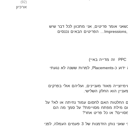
(92)
ארכיון
שאני אומר פריטים, אני מתכוון לכל דבר שיש
לו Impressions, Clicks, Cost, Revenue… הפריטים הבאים נכנסים
)
פאבלישרים (בגוגל זה ידוע כ-Placements, למרות ששנה לא נגעתי
יזצייה מאוד מעניינים, ועליהם אולי בפרקים
עניין הוא החלק השלישי.
ם החלטות האם לחסום עמוד נחיתה או לא? על
ם מילת מפתח מסויימת? על סמך מה הם
ויים? או כל פריט אחר?
לי היה את חוק ה-3. תמיד אמרתי שאני נותן הזדמנות של 3 פעמים העמלה, לפני