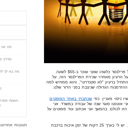
מה אני י
מדריך שי
מה בא לך לעש
סיפרתי לכם על פרילנסר כלשהו שאני שוכר ב-$55 לשעה.
ל הרעיון מאחרוי שכירת הפרילנסר הזה, על
התחיל ברעיון "לא סטנדרטי", והוא ממחיש למה
 ההזדמנות הגדולה שניצבת בפני הדור שלנו.
ט
ו ניסוי מעניין. כפי
שכתבתי באחד הפוסטים
האמת המרה 
י אוטוטו סוגר שנה של עבודה במשרד. אני
מ
הזו לכולם. בהמשך אני אכתוב עוד פוסטים על
תגובות אחרונו
בכל יום, אני מגיע למשרד ברכבת. יש לי בערך 25 דקות של זמן איכות ברכבת