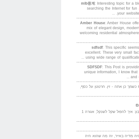
mlb중계
: Interesting topic for a 
searching the Internet for f
your website. 
Amber House
: Amber House offe
mix of elegant design, modern
welcoming residential atmosphere
sdfsdf
: This specific seems
excellent. These very small fa
using wide range of qualification
SDFSDF
: This Post is provid
unique information, I know that
and e
ס כשמך כן אתה - זין. חרטטן על כסף,
ם
המדייה באייר הנבון: איך להפול שקל לשנקל; אגורה 1
יה מדיה באייר, זה מה שהוא היה