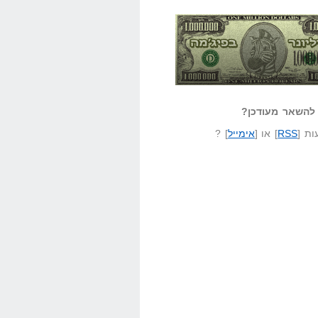
אזל קורא לעצמו
לא יודע משהו?
ונר בפיג'מה
שאל שאלה
להשאר מעודכן?
ת [
RSS
] או [
אימייל
] ?