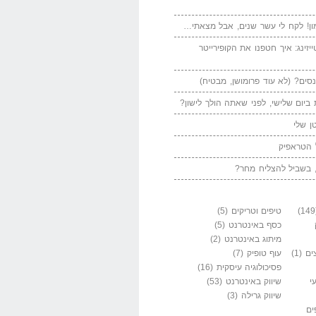
ן! לקח לי עשר שנים, אבל מצאתי…
יזינג: איך חטפנו את הקופירייטר
סים? (לא עוד פרומושן, מבטיח)
ביום שלישי, לפני שאתה הולך לישון?
ן שלי
 הטראפיק
 בשביל להצליח מחר?
טיפים וטריקים
(5)
כסף באינטרנט
(5)
מיתוג באינטרנט
(2)
ים
(1)
עוף טופיק
(7)
פסיכולוגיה עיסקית
(16)
י
שיווק באינטרנט
(53)
שיווק גרילה
(3)
ים