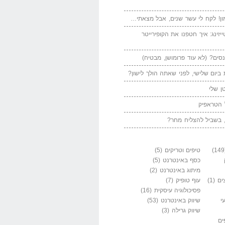
ן! לקח לי עשר שנים, אבל מצאתי…
יזינג: איך חטפנו את הקופירייטר
סים? (לא עוד פרומושן, מבטיח)
ביום שלישי, לפני שאתה הולך לישון?
ן שלי
 הטראפיק
 בשביל להצליח מחר?
טיפים וטריקים
(5)
כסף באינטרנט
(5)
מיתוג באינטרנט
(2)
ים
(1)
עוף טופיק
(7)
פסיכולוגיה עיסקית
(16)
י
שיווק באינטרנט
(53)
שיווק גרילה
(3)
ים