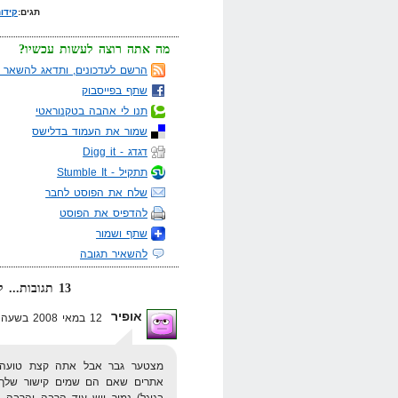
תגים:
קידו
מה אתה רוצה לעשות עכשיו?
הרשם לעדכונים, ותדאג להשאר מ
שתף בפייסבוק
תנו לי אהבה בטקנוראטי
שמור את העמוד בדלישס
דגדג - Digg it
תתקיל - Stumble It
שלח את הפוסט לחבר
להדפיס את הפוסט
שתף ושמור
להשאיר תגובה
13 תגובות... קרא אותן למטה או
אופיר
12 במאי 2008 בשעה 13:32
מצטער גבר אבל אתה קצת טועה נ