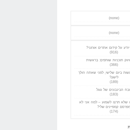
(none)
(none)
ודע על קידום אתרים אורגני?
(916)
ווק תוכניות שותפים: בראשית
(366)
ות ביום שלישי, לפני שאתה הולך
לישון?
(189)
בח הבינבונים של גוגל
(183)
שלא תרצו לשמוע – למה אני לא
פרסם קמפיינים שלי?
(174)
ת