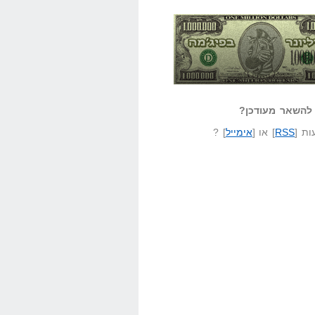
אזל קורא לעצמו
לא יודע משהו?
ונר בפיג'מה
שאל שאלה
להשאר מעודכן?
ת [
RSS
] או [
אימייל
] ?