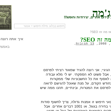
ג'מה
קידום אתרים, יצירתיות וחופש!!!
מה זה SEO?
לעמוד הראשי של
להתחיל עם מדריך
מי לעז
 זה SEO?
הבלוג
שיווק שותפים
המילי
איך אתה רוצה 
13 תגובות
.
באמצעו
גיגיי, אני רוצה להגיד שמאוד רציתי לפרסם
 אבל פשוט לא הספקתי. יש לי מלא עבודה
ה לאסוף את כל החשבוניות שלי ממקורות
חודש הקודם, על מנת שאוכל להגישם לרואה
לפרסם את המטרות, ובינתיים, תהנו ממה שיש
י חיפוש זו אמנות גדולה, צריך לחשוף סודות
מדינה בשביל זה, לשכב עם מישהי בחירה בגוגל, או 1001 דברים אחרים. אבל
ים בתוצאות האורגניות של גוגל או מנועי