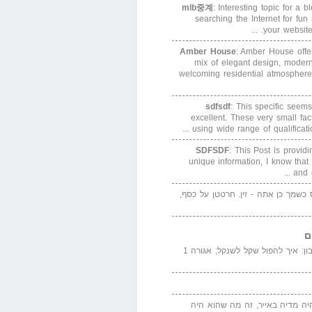
mlb중계
: Interesting topic for a 
searching the Internet for f
your website. 
Amber House
: Amber House offe
mix of elegant design, modern
welcoming residential atmosphere
sdfsdf
: This specific seems
excellent. These very small fa
using wide range of qualification
SDFSDF
: This Post is provid
unique information, I know that
and e
ס כשמך כן אתה - זין. חרטטן על כסף,
ם
המדייה באייר הנבון: איך להפול שקל לשנקל; אגורה 1
יה מדיה באייר, זה מה שהוא היה