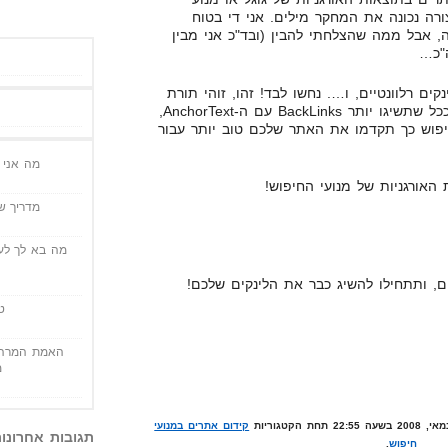
רה נכונה את המחקר מילים. אני די בטוח
ה, אבל ממה שהצלחתי להבין (ובד"כ אני מבין
"כ…
נקים רלוונטיים, ו…. נחשו לבד! זהו, זוהי תורת
הקידום אתרים. זה הסוד הגדול. ככל שתשיגו יותר BackLinks עם ה-AnchorText,
פוש כך תקדמו את האתר שלכם טוב יותר עבור
מה אני י
האורגניות של מנועי החיפוש!
מדריך שי
מה בא לך לעש
ם, ותתחילו להשיג כבר את הלינקים שלכם!
ט
האמת המרה 
מ
קידום אתרים במנועי
תגובות אחרונו
חיפוש
.