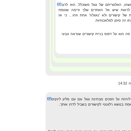
(#)
שהו, האלגוריתם של גוגל משוכלל, הוא לרוב
לראות שיש אל האתרים שלך זרימה שוטפת
ת של קישורים ולא 'נאגלה' אחת וזהו… כי אז
ו זה סימן למלאכותיות.
פה הוא על דפוס בניית קישורים שנראה טבעי.
(#)
יות על הפנים מבחינת גוגל וגם עם מליון לינקים
 בנושא רלוונטי לקישורים בשביל לדרג אותך..