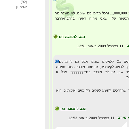
(92)
ארכיון
אבל אם אני אשיג 1,000,000, והכל מדומיינים שונים, לא משנה מה
סמוך עליי שאני אהיה ראשון בהרבה-הרבה
הגב לתגובה הזו
ס
11 באפריל 2009 בשעה 13:51
(#)
דומיינים שונים בC קלאסים שונים. אבל גם לדומיינים
 לדאוג לקישורים, זה יותר מורכב ממה שאתה
 שני, זה לא מורכב בטירוףףףףףף, אבל זו
ת.
שהדרכים להשיג לינקים רלוונטים ואיכותיים היא
הגב לתגובה הזו
ופירס
11 באפריל 2009 בשעה 13:53