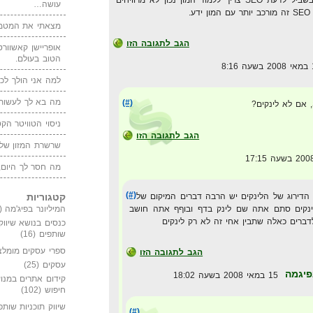
עושה…
.
מצאתי את המטמו
הגב לתגובה הזו
אופריישן קאשוורטי
הטוב בעולם.
למה אני הולך לכנ
מה בא לך לעשות 
(#)
ניסוי הטוויטר הקט
הגב לתגובה הזו
שרשרת המזון של
מה חסר לך היום,
(#)
הדירוג של הלינקים יש הרבה דברים המיקום של
קטגוריות
ינקים סתם אתה שם לינק בדף ובוףף אתה חושב
המיליונר בפיג'מה
(149)
ברים כאלה שתבין אחי זה לא רק לינקים
כנסים בנושא שיווק
שותפים
(16)
ספרי עסקים מומלצ
הגב לתגובה הזו
עסקים
(25)
פיגמה
15 במאי 2008 בשעה 18:02
קידום אתרים במנוע
חיפוש
(102)
שיווק תוכניות שותפ
(#)