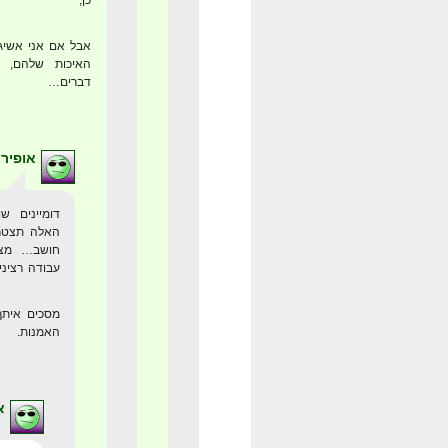
כן,
האיכות שלהם, ת
דברים…
אופיר
האלה תצטרך
חושב… מצד
עבודה רציני
מסכים איתך 
האמנות.
א