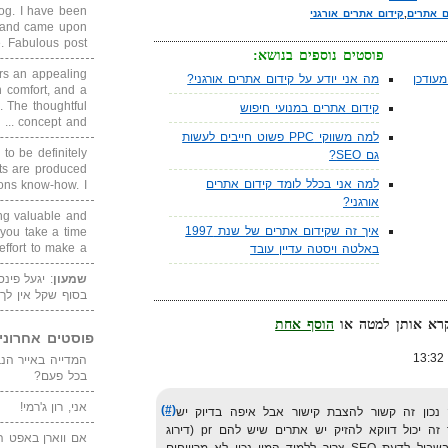
blog. I have been
ם אתרים
,
קידום אתרים אורגני
un and came upon
Fabulous post. ...
פוסטים נוספים בנושא:
rs an appealing
עודכן
מה אני יודע על קידום אתרים אורגני?
 comfort, and a
. The thoughtful
קידום אתרים במנועי חיפוש
concept and ...
למה משווקי PPC פשוט חייבים לעשות
 to be definitely
גם SEO?
cts are produced
למה אני בכלל לומד קידום אתרים
s know-how. I ...
אורגני?
ing valuable and
איך זה שקידום אתרים של שנת 1997
 you take a time
ffort to make a ...
באלטה ויסטה עדיין עובד
שמעון
: יגעל פינ
בסוף שקל אין לך
הוסף אחת
פוסטים אחרוני
בכל פעם?
אני, רון ג'רמי!
(#)
כון זה קשור להצבת קישור אבל איפה בדיוק יש
אתרים שאם הם שמים קישור שלך זה יכול דווקא להזיק יש אתרים שיש להם pr (דירוג
אם ווארן באפט ה
בגוגל) נמוך ויש עוד הרבה והרבה בשביל לדעת SEO צריך ללמוד המון נכון לא מרוויחים