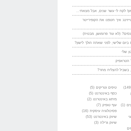
ן! לקח לי עשר שנים, אבל מצאתי…
יזינג: איך חטפנו את הקופירייטר
סים? (לא עוד פרומושן, מבטיח)
ביום שלישי, לפני שאתה הולך לישון?
ן שלי
 הטראפיק
 בשביל להצליח מחר?
טיפים וטריקים
(5)
כסף באינטרנט
(5)
מיתוג באינטרנט
(2)
ים
(1)
עוף טופיק
(7)
פסיכולוגיה עיסקית
(16)
י
שיווק באינטרנט
(53)
שיווק גרילה
(3)
ים