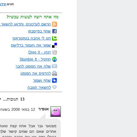
תגים:
קידו
מה אתה רוצה לעשות עכשיו?
הרשם לעדכונים, ותדאג להשאר מ
שתף בפייסבוק
תנו לי אהבה בטקנוראטי
שמור את העמוד בדלישס
דגדג - Digg it
תתקיל - Stumble It
שלח את הפוסט לחבר
להדפיס את הפוסט
שתף ושמור
להשאיר תגובה
13 תגובות... קרא אותן למטה או
אופיר
12 במאי 2008 בשעה 13:32
מצטער גבר אבל אתה קצת טועה נ