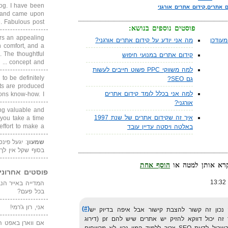
blog. I have been
ם אתרים
,
קידום אתרים אורגני
un and came upon
Fabulous post. ...
פוסטים נוספים בנושא:
rs an appealing
עודכן
מה אני יודע על קידום אתרים אורגני?
 comfort, and a
. The thoughtful
קידום אתרים במנועי חיפוש
concept and ...
למה משווקי PPC פשוט חייבים לעשות
 to be definitely
גם SEO?
cts are produced
למה אני בכלל לומד קידום אתרים
s know-how. I ...
אורגני?
ing valuable and
איך זה שקידום אתרים של שנת 1997
 you take a time
ffort to make a ...
באלטה ויסטה עדיין עובד
שמעון
: יגעל פינ
בסוף שקל אין לך
הוסף אחת
פוסטים אחרוני
בכל פעם?
אני, רון ג'רמי!
(#)
כון זה קשור להצבת קישור אבל איפה בדיוק יש
אתרים שאם הם שמים קישור שלך זה יכול דווקא להזיק יש אתרים שיש להם pr (דירוג
אם ווארן באפט ה
בגוגל) נמוך ויש עוד הרבה והרבה בשביל לדעת SEO צריך ללמוד המון נכון לא מרוויחים