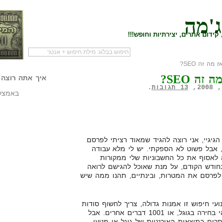
ג'מה
קידום אתרים, יצירתיות וחופש!!!
מה זה SEO?
לעמוד הראשי של
להתחיל עם מדריך
מי לעז
 זה SEO?
הבלוג
שיווק שותפים
המילי
איך אתה רוצה 
13 תגובות
.
באמצעו
גיגיי, אני רוצה להגיד שמאוד רציתי לפרסם
 אבל פשוט לא הספקתי. יש לי מלא עבודה
ה לאסוף את כל החשבוניות שלי ממקורות
חודש הקודם, על מנת שאוכל להגישם לרואה
לפרסם את המטרות, ובינתיים, תהנו ממה שיש
י חיפוש זו אמנות גדולה, צריך לחשוף סודות
מדינה בשביל זה, לשכב עם מישהי בחירה בגוגל, או 1001 דברים אחרים. אבל
ים בתוצאות האורגניות של גוגל או מנועי