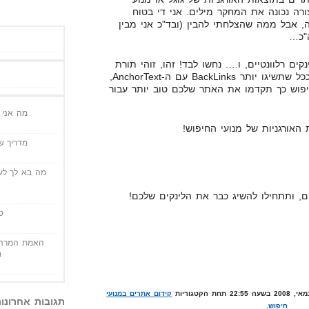
רה נכונה את המחקר מילים. אני די בטוח
ה, אבל ממה שהצלחתי להבין (ובד"כ אני מבין
"כ…
נקים רלוונטיים, ו…. נחשו לבד! זהו, זוהי תורת
הקידום אתרים. זה הסוד הגדול. ככל שתשיגו יותר BackLinks עם ה-AnchorText,
פוש כך תקדמו את האתר שלכם טוב יותר עבור
מה אני י
האורגניות של מנועי החיפוש!
מדריך שי
מה בא לך לעש
ם, ותתחילו להשיג כבר את הלינקים שלכם!
ט
האמת המרה 
מ
קידום אתרים במנועי
תגובות אחרונו
חיפוש
.