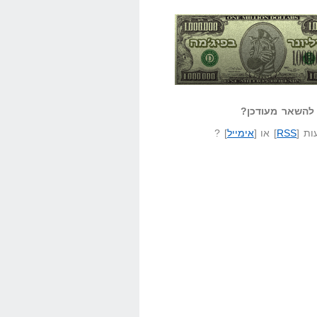
אזל קורא לעצמו
לא יודע משהו?
ונר בפיג'מה
שאל שאלה
להשאר מעודכן?
ת [
RSS
] או [
אימייל
] ?