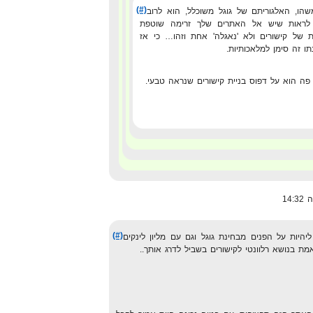
(#)
שהו, האלגוריתם של גוגל משוכלל, הוא לרוב
לראות שיש אל האתרים שלך זרימה שוטפת
ת של קישורים ולא 'נאגלה' אחת וזהו… כי אז
ו זה סימן למלאכותיות.
פה הוא על דפוס בניית קישורים שנראה טבעי.
(#)
יות על הפנים מבחינת גוגל וגם עם מליון לינקים
 בנושא רלוונטי לקישורים בשביל לדרג אותך..