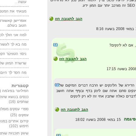
עושה…
.
מצאתי את המטמו
הגב לתגובה הזו
אופריישן קאשוורטי
הטוב בעולם.
למה אני הולך לכנ
מה בא לך לעשות 
(#)
ניסוי הטוויטר הקט
הגב לתגובה הזו
שרשרת המזון של
מה חסר לך היום,
(#)
הדירוג של הלינקים יש הרבה דברים המיקום של
קטגוריות
ינקים סתם אתה שם לינק בדף ובוףף אתה חושב
המיליונר בפיג'מה
(149)
ברים כאלה שתבין אחי זה לא רק לינקים
כנסים בנושא שיווק
שותפים
(16)
ספרי עסקים מומלצ
הגב לתגובה הזו
עסקים
(25)
פיגמה
15 במאי 2008 בשעה 18:02
קידום אתרים במנוע
חיפוש
(102)
שיווק תוכניות שותפ
(#)