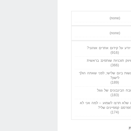
(none)
(none)
ודע על קידום אתרים אורגני?
(916)
ווק תוכניות שותפים: בראשית
(366)
ות ביום שלישי, לפני שאתה הולך
לישון?
(189)
בח הבינבונים של גוגל
(183)
שלא תרצו לשמוע – למה אני לא
פרסם קמפיינים שלי?
(174)
ת