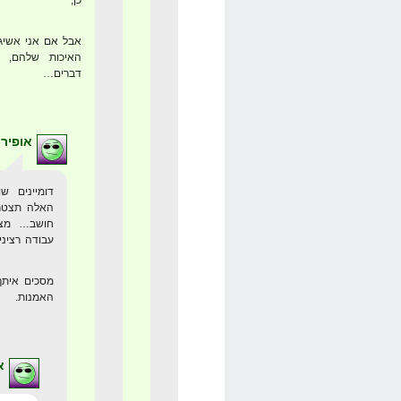
כן,
האיכות שלהם, ת
דברים…
אופיר
האלה תצטרך
חושב… מצד
עבודה רציני
מסכים איתך 
האמנות.
א