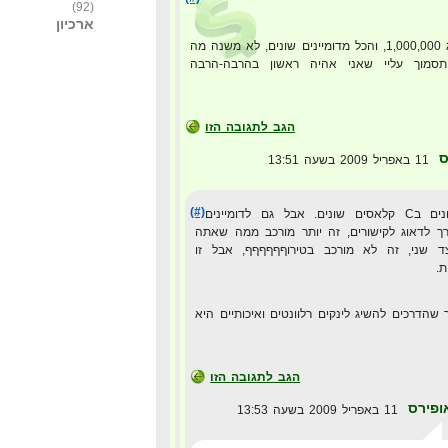
(92)
ארכיון
אבל אם אני אשיג 1,000,000, והכל מדומיינים שונים, לא משנה מה
סמוך עליי שאני אהיה ראשון בהרבה-הרבה
הגב לתגובה הזו
ס
11 באפריל 2009 בשעה 13:51
(#)
דומיינים שונים בC קלאסים שונים. אבל גם לדומיינים
 לדאוג לקישורים, זה יותר מורכב ממה שאתה
 שני, זה לא מורכב בטירוףףףףףף, אבל זו
ת.
שהדרכים להשיג לינקים רלוונטים ואיכותיים היא
הגב לתגובה הזו
ופירס
11 באפריל 2009 בשעה 13:53