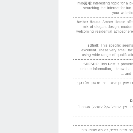
mlb중계
: Interesting topic for a 
searching the Internet for f
your website. 
Amber House
: Amber House offe
mix of elegant design, modern
welcoming residential atmosphere
sdfsdf
: This specific seems
excellent. These very small fa
using wide range of qualification
SDFSDF
: This Post is provid
unique information, I know that
and e
ס כשמך כן אתה - זין. חרטטן על כסף,
ם
המדייה באייר הנבון: איך להפול שקל לשנקל; אגורה 1
יה מדיה באייר, זה מה שהוא היה