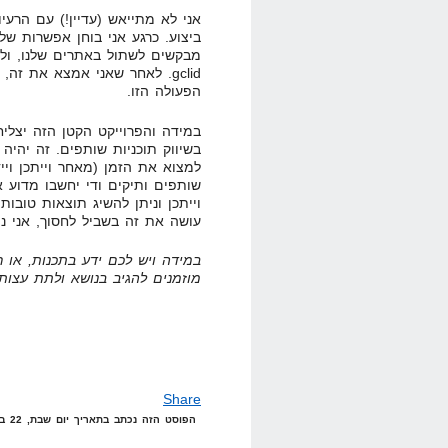
אני לא מתייאש (עדיין!) עם הרעיון
ביצוע. כרגע אני בוחן אפשרות של
מבקשים לשתול באתרים שלנו, ולב
gclid. לאחר שאני אמצא את זה
הפעולה הזו.
בשיווק תוכניות שותפים. זה יהיה
למצוא את הזמן (מאחר וייתכן וי
שותפים ותיקים ודי יחשבו מדוע א
וייתכן וניתן להשיג תוצאות טובו
עושה את זה בשביל לחסוך, אני נ
במידה ויש לכם ידע בתכנות, או 
מוזמנים להגיב בנושא ולתת עצות/
Share
הפוסט הזה נכתב בתאריך יום שבת, 22 במרץ, 2008 בשעה 8:21 תחת הקטגוריות