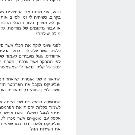
כרגע, אני מנתח את הביצועים של
בקרוב, כשיהיה לי זמן לסיים אותו 
אך לא מצויין. בעזרת הכלי הנוכחי
או עבור מיקומים של מודעות. כל 
מילה שילמתי.
לפני שאני לוקח את הכלי אשר פית
כלשהו אשר עלה לי. בגדול, הרעיו
לפי המחקר אשר ערכתי, מטרתו ש
עבור כל קליק. נראה לי שמשמעות השם gclid זה ick ID
אנליטיקס מקבל את הפרמטר הזה,
חשוב לציין שזוהי רק תיאוריה ואני 
המחשבה הראשונית שלי הייתה שב
פניתי לגוגל בשאלה האם אפשר ל
אקסל עם gclid-ים אשר 
אנליטיקס ולאדוורדס. כמו שצפיתי
את השירות הזה".