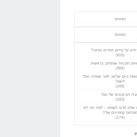
(none)
(none)
ודע על קידום אתרים אורגני?
(916)
ווק תוכניות שותפים: בראשית
(366)
ות ביום שלישי, לפני שאתה הולך
לישון?
(189)
בח הבינבונים של גוגל
(183)
שלא תרצו לשמוע – למה אני לא
פרסם קמפיינים שלי?
(174)
ת