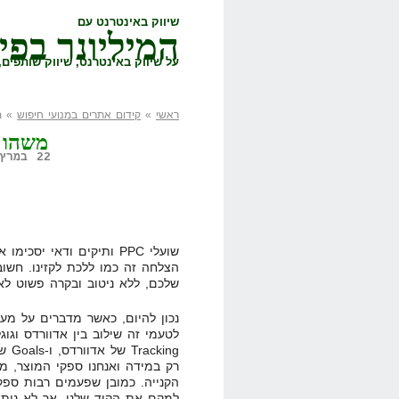
שיווק באינטרנט עם
המיליונר בפי
על שיווק באינטרנט, שיווק שותפים, 
ראשי
»
קידום אתרים במנועי חיפוש
» מש
משהו ש
22 במרץ, 2008,
הצלחה זה כמו ללכת לקזינו. חשו
שלכם, ללא ניטוב ובקרה פשוט לא
king
רק במידה ואנחנו ספקי המוצר, מ
הקנייה. כמובן שפעמים רבות ספק
למקם את הקוד שלנו, אך לא ניתן