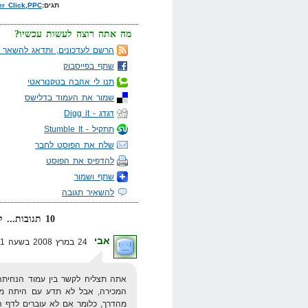
תגים:
PPC
,
r Click
מה אתה רוצה לעשות עכשיו?
הרשם לעדכונים, ותדאג להשאר מ
שתף בפייסבוק
תנו לי אהבה בטקנוראטי
שמור את העמוד בדלישס
דגדג - Digg it
תתקיל - Stumble It
שלח את הפוסט לחבר
להדפיס את הפוסט
שתף ושמור
להשאיר תגובה
10 תגובות... קרא אותן למטה או
אבי
24 במרץ 2008 בשעה 19:31
המכירה, אבל לא תדע עם היתה מכי
מהדרך, כלומר אם לא עוברים לדף ה