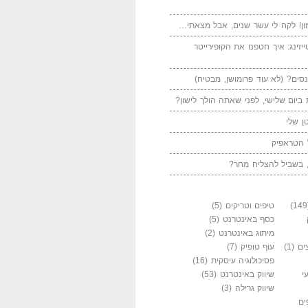
ן! לקח לי עשר שנים, אבל מצאתי…
יזינג: איך חטפנו את הקופירייטר
סים? (לא עוד פרומושן, מבטיח)
ביום שלישי, לפני שאתה הולך לישון?
ן שלי
 הטראפיק
 בשביל להצליח מחר?
טיפים וטריקים
(5)
כסף באינטרנט
(5)
מיתוג באינטרנט
(2)
ים
(1)
עוף טופיק
(7)
פסיכולוגיה עיסקית
(16)
י
שיווק באינטרנט
(53)
שיווק גרילה
(3)
ים