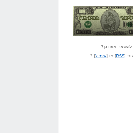
אזל קורא לעצמו
לא יודע משהו?
ונר בפיג'מה
שאל שאלה
להשאר מעודכן?
ת [
RSS
] או [
אימייל
] ?