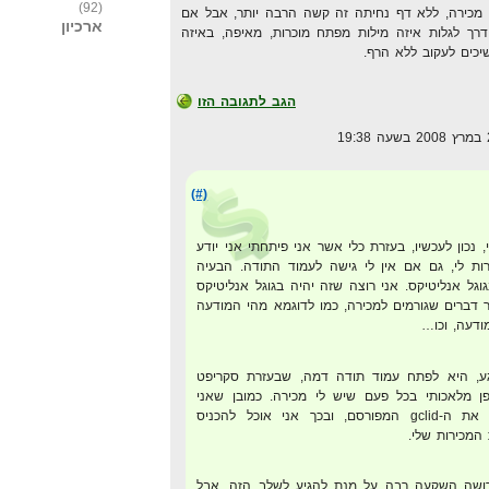
(92)
 מכירה, ללא דף נחיתה זה קשה הרבה יותר, אבל אם
ארכיון
רך לגלות איזה מילות מפתח מוכרות, מאיפה, באיזה
יכים לעקוב ללא הרף.
הגב לתגובה הזו
(#)
 נכון לעכשיו, בעזרת כלי אשר אני פיתחתי אני יודע
רות לי, גם אם אין לי גישה לעמוד התודה. הבעיה
גל אנליטיקס. אני רוצה שזה יהיה בגוגל אנליטיקס
 דברים שגורמים למכירה, כמו לדוגמא מהי המודעה
ודעה, וכו…
ע, היא לפתח עמוד תודה דמה, שבעזרת סקריפט
פן מלאכותי בכל פעם שיש לי מכירה. כמובן שאני
אשתיל בעוגיות של הדפדפן את ה-gclid המפורסם, ובכך אני אוכל להכניס
המכירות שלי.
דרושה השקעה רבה על מנת להגיע לשלב הזה, אבל