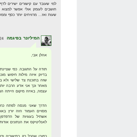
למי שעובד עם קישורים ישירים לדף
חושבים לעומק אולי אפשר למצוא ד
שעות ואז… מרוויחים יותר כסף וממש
המיליונר בפיגמה
24 במרץ 2008 בשעה 19:38
אהלן אבי,
תודה על התגובה. כפי שציינתי,
בדיוק איזה מילות חיפוש מוכ
שזה בתוכנת צד שלישי ולא בגו
מאחר וכך אני אדע הרבה יותר
עצמה, באיזה מיקום הייתה המ
הדרך שאני מנסה לפתח כרג
מסויים העמוד הזה יורץ באו
לאנליטיקס את הנתונים אודות 
כמובן שהכל רק בתיאוריה ו