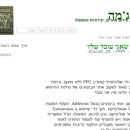
ג'מה
קידום אתרים, יצירתיות וחופש!!!
הו שאני עובד עליו
לעמוד הראשי של
להתחיל עם מדריך
מי לעז
אני עובד עליו
הבלוג
שיווק שותפים
המילי
איך אתה רוצה 
10 תגובות
.
באמצעו
שועלי PPC ותיקים ודאי יסכימו איתי שלהתחיל קמפיין PPC ללא מעקב וניתוח
ב מאוד לעקוב אחר הביצועים של מילות החיפוש
 תדעו מה אני עובד.
נכון להיום, כאשר מדברים על מעקב אחר ביצועים בגוגל AdWords, הקלף המנצח
לטעמי זה שילוב בין אדוורדס וגוגל אנאליטיקס, תוך כדי שימוש ב-Conversion
Trac של אדוורדס, ו-Goals של אנליטיקס. נכון להיום, הפעולה הנ"ל אפשרית
אחר ויש להוסיף קוד לעמוד התודה לאחר
י המוצר מקבלים התקפי נדיבות ומסכימים
 להסתכם על כך.