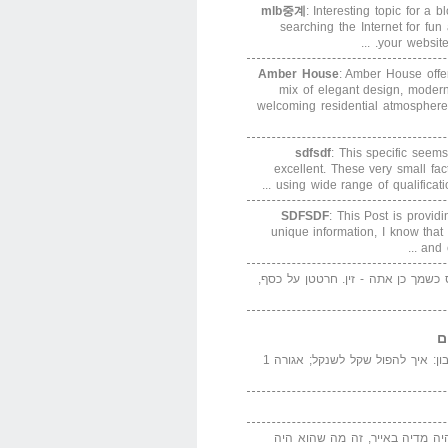
mlb중계
: Interesting topic for a 
searching the Internet for f
your website. 
Amber House
: Amber House offe
mix of elegant design, modern
welcoming residential atmosphere
sdfsdf
: This specific seems
excellent. These very small fa
using wide range of qualification
SDFSDF
: This Post is provid
unique information, I know that
and e
ס כשמך כן אתה - זין. חרטטן על כסף,
ם
המדייה באייר הנבון: איך להפול שקל לשנקל; אגורה 1
יה מדיה באייר, זה מה שהוא היה