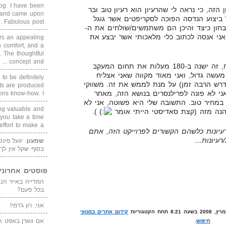
blog. I have been
 הזה, כי נראה לי שהרעיון הוא רעיון טוב ובר
un and came upon
 ביצוע הנדסה הפוכה לסקריפטים אשר גוגל
Fabulous post. ...
חון כיצד והיכן הם משתמשים/שולחים את ה-
, אני אנסה לכתוב כלי מלאכותי אשר יבצע את
rs an appealing
 comfort, and a
. The thoughtful
concept and ...
במידה והפרוייקט הקטן הזה יצליח, זה ישנה ב-180 מעלות את תחום המעקב
 מעשה גדול, ואני מאוד מקווה שאני אצליח
 to be definitely
ידרש הרבה זמן) על מנת לממש את זה. משווקי
cts are produced
ני לא פונה לפרילנסרים בנושא הזה, מאחר
s know-how. I ...
ת במחיר טוב. התשובה שלי היא פשוטה, אני לא
ing valuable and
הנה מזה (קצת סאדיסטי הייתי אומר
).
 you take a time
ffort to make a ...
רעיונות כלשהם הקשורים לפרוייקט הזה, אתם
רעיונות…
שמעון
: יגעל פינ
בסוף שקל אין לך
פוסטים אחרוני
בכל פעם?
אני, רון ג'רמי!
קידום אתרים במנועי
אם ווארן באפט ה
חיפוש
.