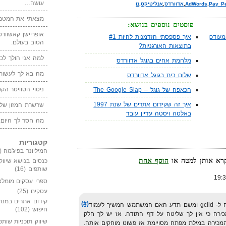
עושה…
Pay Pe
,
AdWords
,
אדוורדס
,
אנליטיקס
,
נו
מצאתי את המטמו
פוסטים נוספים בנושא:
אופריישן קאשוורטי
עודכן
איך פספסתי הזדמנות להיות #1
הטוב בעולם.
בתוצאות האורגניות?
למה אני הולך לכנ
מלחמת אחים בגוגל אדוורדס
מה בא לך לעשות 
שלום בית בגוגל אדוורדס
ניסוי הטוויטר הקט
הכאפה של גוגל – The Google Slap
איך זה שקידום אתרים של שנת 1997
שרשרת המזון של
באלטה ויסטה עדיין עובד
מה חסר לך היום,
קטגוריות
המיליונר בפיג'מה
(149)
הוסף אחת
כנסים בנושא שיווק
שותפים
(16)
ספרי עסקים מומלצ
עסקים
(25)
קידום אתרים במנוע
(#)
אתה תצליח לקשר בין עמוד הנחיתה ל- gclid ומשם תדע האם המשתמש המשיך לעמוד
חיפוש
(102)
רה כי אין לך שליטה על דף התודה. אז יש לך חלק
שיווק תוכניות שותפ
מכירה במילת מפתח מסויימת אז פשוט מוחקים אותה.