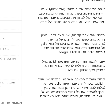
י עם כלי אשר אני פיתחתי (ואני אשתף אותו
– חינם חינם). בינתיים, זה נותן לי מענה טוב,
, אני לא יכול לבחון את הביצועים עבור מודעות
מה שאני יודע, זה איזה מילה מכרה ועל איזה
חתי צעד אחד קדימה, אני רוצה לבחון רעיון
מה אני י
ן הוא כזה. כאשר אנו לוחצים על מודעת
אדוורדס, גוגל מעבירים לעמוד שלנו פרמטר נחמד אשר שמו בישראל הוא gclid.
ל הפרמטר הזה הוא לתת ערך חד-חד-ערכי
מדריך שי
Google Cl.
מה בא לך לעש
התיאוריה שלי אומרת, שלאחר המעבר לעמוד הנחיתה עם הפרמטר gclid גוגל
 ובזכותו הוא מצליח לתקשר עם אדוורדס.
עדיין צריך לבחון את העניין.
ט
תוך מערכת המעקב אשר אני כתבתי אני אוכל
האמת המרה 
לשמור בקלות יחסית את הפרמטר gclid. ובכך לדעת עבור איזה gclid מכרתי.
מ
שלוח להם מידי תקופת זמן מסויימת קובץ
מכרו לי, ובכך להעביר את כל נתוני המכירה שלי לגוגל
, גוגל לא הסכימו, ואמרו שהם "לא מאפשרים
תגובות אחרונו