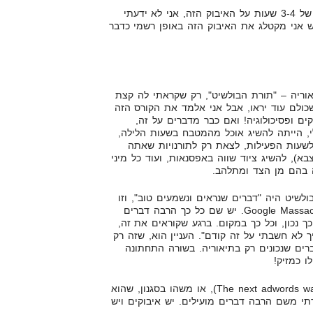
העניין הפשוט הוא, שלאחר בזבוז של 3-4 שעות על האיבוק הזה, אני לא ידעתי
ש אני מקטלג את האיבוק הזה באופן רשמי כדבר
ריה – "תורת הבולשיט", רק שקראתי לה קצת
כולם עוד יראו, אבל אני אלמד את הקורס הזה
ם ופסיכולוגיה! ואם כבר מדברים על זה,
, הייתה להשיג אוכל מהמטבח בשעות הלילה,
שעות הפעילות, לצאת רק לתורנויות שאתה
בא), להשיג ציוד שווה באפסנאות, ועוד כל מיני
ה בהם מן הצד ומתלהב.
שיט היה "דברים שנראים ונשמעים טוב", וזו
אחת הבעיות של איבוקים כגון Google Massacre. יש שם כל כך הרבה דברים
 נכון, וכל כך במקום. ברגע שקוראים את זה,
יך לא חשבתי על זה קודם". העניין הוא, שזה רק
רים שנכונים רק בתיאוריה. בשורה התחתונה
ו כמזיק!
לעומת זאת היה איבוק שנקרא (The next adwords war), או משהו בסגנון, שהוא
דתי משם הרבה דברים מועילים. יש איבוקים ויש