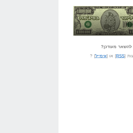
אזל קורא לעצמו
לא יודע משהו?
ונר בפיג'מה
שאל שאלה
להשאר מעודכן?
ת [
RSS
] או [
אימייל
] ?