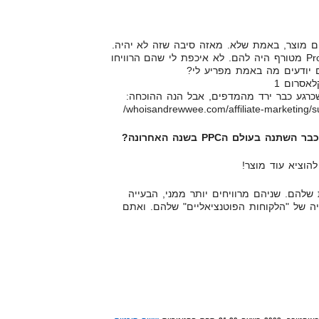
ם מוצר, באמת שלא. מאזה סיבה שזה לא יהיה.
לא איכפת לי איזה Product Launch מטורף היה להם. לא איכפת לי שהם הרוויחו
 שכרגע כבר ירד מהמדפים, אבל הנה ההוכחה:
whoisandrewwee.com/affiliate-marketing/supe
 השתנה בעולם הPPC בשנה האחרונה?
הוציא עוד מוצר!
 שלהם. שניהם מרוויחים יותר ממני, הבעייה
יה של "הלקוחות הפוטנציאליים" שלהם. ואתם