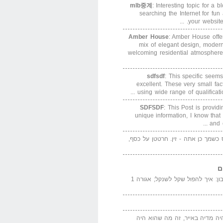
mlb중계
: Interesting topic for a 
searching the Internet for f
your website. 
Amber House
: Amber House offe
mix of elegant design, modern
welcoming residential atmosphere
sdfsdf
: This specific seems
excellent. These very small fa
using wide range of qualification
SDFSDF
: This Post is provid
unique information, I know that
and e
ס כשמך כן אתה - זין. חרטטן על כסף,
ם
המדייה באייר הנבון: איך להפול שקל לשנקל; אגורה 1
יה מדיה באייר, זה מה שהוא היה