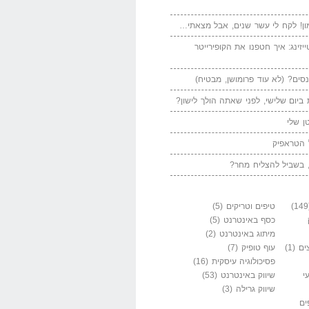
ן! לקח לי עשר שנים, אבל מצאתי…
יזינג: איך חטפנו את הקופירייטר
סים? (לא עוד פרומושן, מבטיח)
ביום שלישי, לפני שאתה הולך לישון?
ן שלי
 הטראפיק
 בשביל להצליח מחר?
טיפים וטריקים
(5)
כסף באינטרנט
(5)
מיתוג באינטרנט
(2)
ים
(1)
עוף טופיק
(7)
פסיכולוגיה עיסקית
(16)
י
שיווק באינטרנט
(53)
שיווק גרילה
(3)
ים