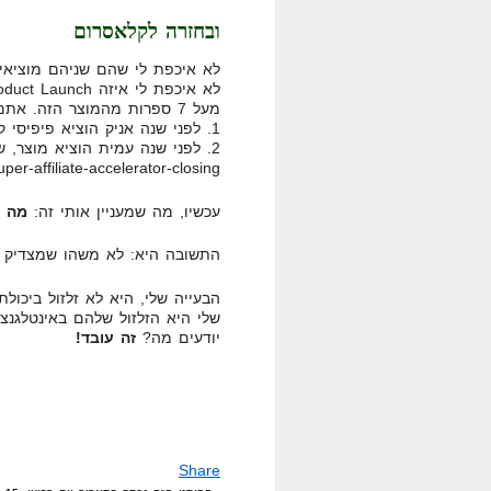
ובחזרה לקלאסרום
לא איכפת לי שהם שניהם מוציאי
מעל 7 ספרות מהמוצר הזה. אתם יודעים מה באמת מפריע לי?
1. לפני שנה אניק הוציא פיפיסי קלאסרום 1
2. לפני שנה עמית הוציא מוצר,
r-affiliate-accelerator-closing/
עכשיו, מה שמעניין אותי זה:
מה כבר
התשובה היא: לא משהו שמצדיק ל
הבעייה שלי, היא לא זלזול ביכולת
שלי היא הזלזול שלהם באינטלגנצ
יודעים מה?
זה עובד!
Share