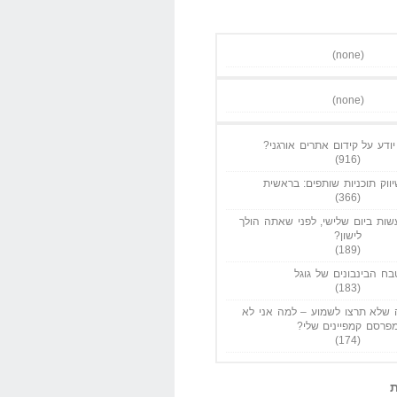
(none)
(none)
ודע על קידום אתרים אורגני?
(916)
ווק תוכניות שותפים: בראשית
(366)
ות ביום שלישי, לפני שאתה הולך
לישון?
(189)
בח הבינבונים של גוגל
(183)
שלא תרצו לשמוע – למה אני לא
פרסם קמפיינים שלי?
(174)
ת