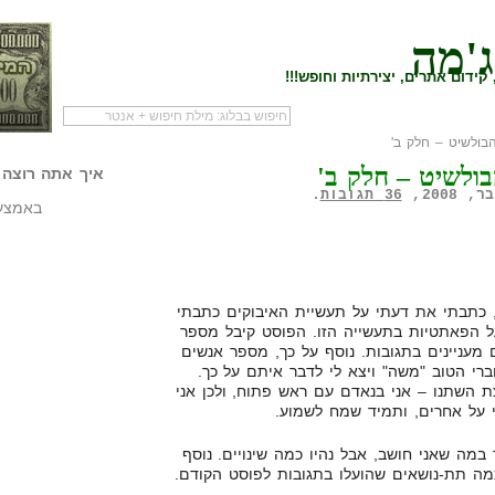
ג'מה
קידום אתרים, יצירתיות וחופש!!!
בולשיט – חלק ב'
לעמוד הראשי של
להתחיל עם מדריך
מי לעז
ולשיט – חלק ב'
הבלוג
שיווק שותפים
המילי
איך אתה רוצה 
36 תגובות
.
באמצעו
 כתבתי את דעתי על תעשיית האיבוקים כתבתי
ל הפאתטיות בתעשייה הזו. הפוסט קיבל מספר
ם מעניינים בתגובות. נוסף על כך, מספר אנשים
ברי הטוב "משה" ויצא לי לדבר איתם על כך.
 השתנו – אני בנאדם עם ראש פתוח, ולכן אני
על אחרים, ותמיד שמח לשמוע.
מה שאני חושב, אבל נהיו כמה שינויים. נוסף
מה תת-נושאים שהועלו בתגובות לפוסט הקודם.