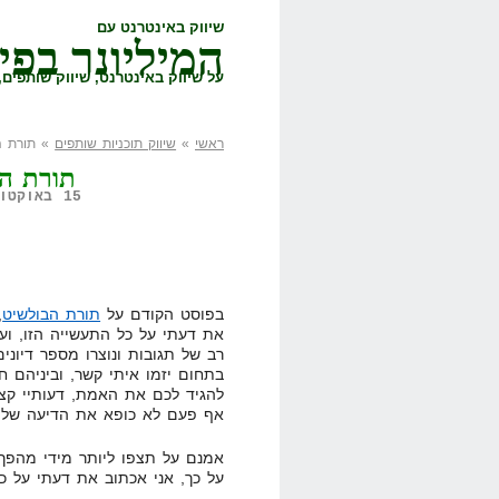
שיווק באינטרנט עם
המיליונר בפי
על שיווק באינטרנט, שיווק שותפים, 
ראשי
»
שיווק תוכניות שותפים
» תורת ה
תורת הב
15 באוקטובר, 2008,
בפוסט הקודם על
תורת הבולשיט
,
את דעתי על כל התעשייה הזו, וע
רב של תגובות ונוצרו מספר דיוני
בתחום יזמו איתי קשר, וביניהם ח
להגיד לכם את האמת, דעותיי קצת
אף פעם לא כופא את הדיעה שלי 
אמנם על תצפו ליותר מידי מהפך ב
על כך, אני אכתוב את דעתי על כ