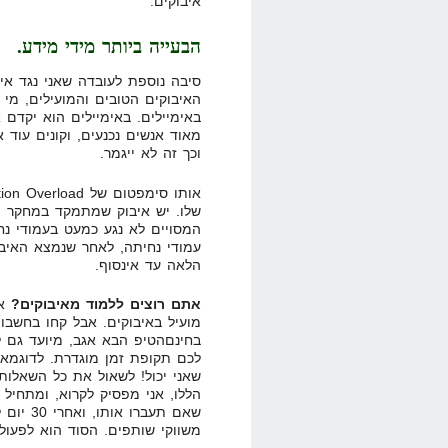
איבוקים.
הבעייה ביותר מידי מידע.
סיבה נוספת לעובדה שאני נגד איב
האיבוקים הטובים והמועילים, מי
באימיילים. באימיילים הוא יקדם 
מאוד אנשים נכנעים, וקונים עוד 
וכך זה לא ייגמר.
שלו. יש איבוק שמתמקד במחקר ול
המסויים לא נגע כמעט בעמודי נח
עמודי נחיתה, לאחר שנמצא האיבוק
הלאה עד אינסוף.
אתם רוצים ללמוד מאיבוקים?
אנ
מועיל באיבוקים. אבל קחו בחשבו
בחינםהטיפ הבא אגב, מיועד גם ל
הללו, אני מפסיק לקרוא, ומתחיל 
משווקי שותפים. הסוד הוא לפעול 