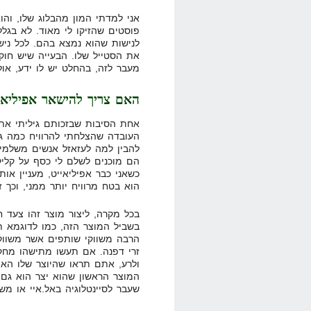
אני למדתי המון מהבלוג שלו, והו
פוסטים שהזיקו לי מאוד. לא בגלל
לנישות שהוא נמצא בהם. לכל ניש
את הסטייל שלו. הבעייה שיש חוקי
מעבר לזה, בהחלט יש לו ידע, אול
האם צריך להישאר אפיליאיי
אחת הסיבות שבזכותם גיליתי את 
העובדה שהצלחתי להרוויח כמה גר
להבין למה לעזאזל אנשים משלמים
הם מוכנים לשלם לי כסף על קליקי
כשאני כבר אפיליאייט, מעניין או
הוא בטח מרוויח יותר ממני, וכך 
בכל מקרה, ליצור מוצר זהו צעד 
בשביל המוצר הזה, כמו לדוגמא ת
הרבה משווקי שותפים אשר משווקי
ולרע, אתם תראו שהיוצר שלו האו 
המוצר הראשון שהוא יצר הוא גם 
שעבר לסיינטלוגיה באל.איי או מ