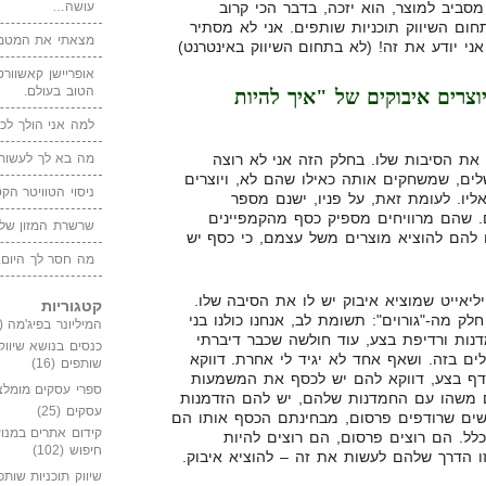
עושה…
סביב למוצר, הוא יזכה, בדבר הכי קרוב
חום השיווק תוכניות שותפים. אני לא מסתיר
מצאתי את המטמו
אני יודע את זה! (לא בתחום השיווק באינטרנט)
אופריישן קאשוורטי
הטוב בעולם.
וצרים איבוקים של "איך להיות
למה אני הולך לכנ
מה בא לך לעשות 
 את הסיבות שלו. בחלק הזה אני לא רוצה
לים, שמשחקים אותה כאילו שהם לא, ויוצרים
ניסוי הטוויטר הקט
ליו. לעומת זאת, על פניו, ישנם מספר
 שהם מרוויחים מספיק כסף מהקמפיינים
שרשרת המזון של
להם להוציא מוצרים משל עצמם, כי כסף יש
מה חסר לך היום,
ליאייט שמוציא איבוק יש לו את הסיבה שלו.
קטגוריות
ק מה-"גורוים": תשומת לב, אנחנו כולנו בני
המיליונר בפיג'מה
(149)
דנות ורדיפת בצע, עוד חולשה שכבר דיברתי
כנסים בנושא שיווק
לים בזה. ושאף אחד לא יגיד לי אחרת. דווקא
שותפים
(16)
דף בצע, דווקא להם יש לכסף את המשמעות
ספרי עסקים מומלצ
ם משהו עם החמדנות שלהם, יש להם הזדמנות
עסקים
(25)
שים שרודפים פרסום, מבחינתם הכסף אותו הם
קידום אתרים במנוע
בכלל. הם רוצים פרסום, הם רוצים להיות
חיפוש
(102)
ו הדרך שלהם לעשות את זה – להוציא איבוק.
שיווק תוכניות שותפ