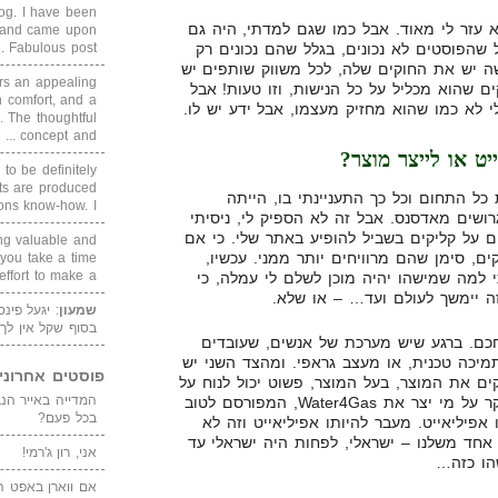
blog. I have been
א עזר לי מאוד. אבל כמו שגם למדתי, היה גם
un and came upon
 שהפוסטים לא נכונים, בגלל שהם נכונים רק
Fabulous post. ...
ה יש את החוקים שלה, לכל משווק שותפים יש
rs an appealing
ם שהוא מכליל על כל הנישות, וזו טעות! אבל
 comfort, and a
י לא כמו שהוא מחזיק מעצמו, אבל ידע יש לו.
. The thoughtful
concept and ...
ט או לייצר מוצר?
 to be definitely
cts are produced
כל התחום וכל כך התעניינתי בו, הייתה
s know-how. I ...
ושים מאדסנס. אבל זה לא הספיק לי, ניסיתי
 על קליקים בשביל להופיע באתר שלי. כי אם
ing valuable and
ם, סימן שהם מרוויחים יותר ממני. עכשיו,
 you take a time
ffort to make a ...
תי למה שמישהו יהיה מוכן לשלם לי עמלה, כי
זה יימשך לעולם ועד… – או שלא.
שמעון
: יגעל פינ
בסוף שקל אין לך
חכם. ברגע שיש מערכת של אנשים, שעובדים
מיכה טכנית, או מעצב גראפי. ומהצד השני יש
פוסטים אחרוני
ם את המוצר, בעל המוצר, פשוט יכול לנוח על
זרי דפנה. אם תעשו מתישהו מחקר על מי יצר את Water4Gas, המפורסם לטוב
בכל פעם?
אפיליאייט. מעבר להיותו אפיליאייט וזה לא
אחד משלנו – ישראלי, לפחות היה ישראלי עד
אני, רון ג'רמי!
שהו כזה…
אם ווארן באפט ה