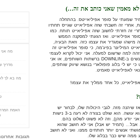
 לא מאמין שאני כותב את זה…)
יד שמעתי על סופר אפיליאייטס. בהתחלה
 אחרי זה חשבתי שזה אפיליאייט שגייס תחתיו
רי זה חזרתי לחשוב שזה אפיליאייט תותח. כמו
ופר אפיליאייט. ואז הגעתי למסקנה הממש
זה מישהו שמגדיר את עצמו כזה. וזאת הבעיה,
אייט המיליונר בפיג'מה, כי סופר אפיליאייט זה
מה אני י
הה למה שרשום למעלה. אני יכול לקרוא לעצמי
סופר אפיליאייט כי יש לי הרבה אנשים ב-DOWNLINE ברשתות השותפים, או אני
 כי יש לי בלוג פופולארי בנושא שיווק שותפים,
מדריך שי
נאי לאפיליאייט סאמיט.
מה בא לך לעש
פיליאייט, כל אחד ממליך את עצמו!
?
ט
 שיהנה מזה. לגבי היכולות שלו, לבחור יש
האמת המרה 
יכולות. ללא ספק, הוא יודע מה הוא עושה. הוא שולט בצורה לא רעה ב-3 נישות
מ
ני יודע מהן), וזה לא פשוט לשלוט בהם.
אבל… (תמיד יש אבל) אני לא חושב שהוא
שתי אנשים יותר תותחים ממנו. ואני לא חושב
ע ממה שיש כבר בבלוג שלו.
תגובות אחרונו