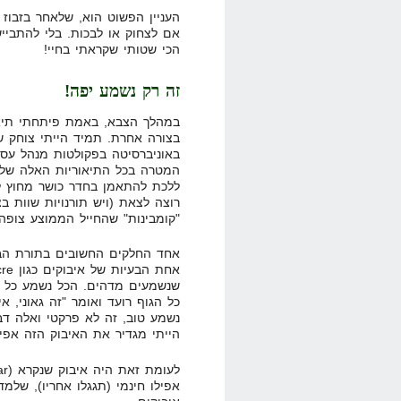
אם לצחוק או לבכות. בלי להתביי
הכי שטותי שקראתי בחיי!
זה רק נשמע יפה!
במהלך הצבא, באמת פיתחתי תיאו
בצורה אחרת. תמיד הייתי צוחק ש
באוניברסיטה בפקולטות מנהל עסקי
המטרה בכל התיאוריות האלה שלי
ללכת להתאמן בחדר כושר מחוץ ל
רוצה לצאת (ויש תורנויות שוות בצ
"קומבינות" שהחייל הממוצע צופ
אחד החלקים החשובים בתורת הבול
שנשמעים מדהים. הכל נשמע כל כך
כל הגוף רועד ואומר "זה גאוני, א
נשמע טוב, זה לא פרקטי ואלה דב
הייתי מגדיר את האיבוק הזה אפיל
אפילו חינמי (תגגלו אחריו), שלמ