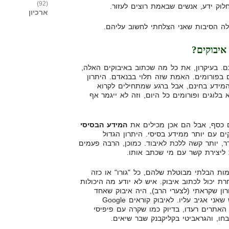
(92)
לוק ידע, אנשים שבאמת רוצים לעזור.
ארכיון
לה הסיבות שאני הצלחתי לחשוב עליהם.
איבוקים?
. בעיקרון, את כל מה שכתוב באיבוקים האלה,
 בפורומים. האמת שזה תלוי בבנאדם. היתרון
שהמידע בחינם, אבל ברגע שמתחילים לקרוא
 בלוגים ופורומים כל היום, וזה לא ייגמר אף
ם כסף, אבל הם אכן מכילים את
המידע הבסיסי
ים עם יותר ממידע בסיסי. היתרון הגדול
, יותר קשה ללכת לאיבוד. כמוכן, הרבה פעמים
 ליצירת קשר עם מי שכתב אותו.
ת הבלתי מבוטלת שלהם, כל "גורו" או כזה
 יכול לכתוב איבוק. איש לא יודע מה היכולות
ון שקראתי (לצערי הרב), היה איבוק שאחד
הקוראים של הבלוג שלח לי וביקש שאני אגיב עליו. לאיבוק קוראים Google
צא כל האתרים רעדו, בדיוק כמו שקרה עם פיפיסי