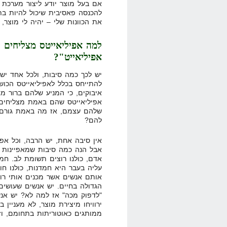
אם בעל מוצר יודע ליצור מערכת מ
להכנסה פאסיבית שיכול להיות בת
את הכוונות שלי – יהיה לי מוצר, 
למה אפיליאייטס מצליחים י
אפיליאייט"?
יש לכך כמה סיבות, ולכל אחד יש
להתייחס בכלל לאפיליאייטס הכוש
איבוקים, כי המניע שלהם ברור מא
אפיליאייטס שהם באמת מצליחים.
שלהם עצמם, אז מה באמת גורם 
להם?
אין סיבה אחת, יש הרבה, וכל אפי
אבל הנה כמה סיבות שמאפיינות חל
אדם, כולנו רוצים תשומת לב. חמ
עליה בעבר היא חמדנות, כולנו חו
אותם אנשים אשר מכנים אותי רו
הגדולה בחיים. יש אנשים שעושי
"לדפוק מכה" אז למה לא? יש אנ
ירוויחו מיצירת מוצר, לא מעניין 
ממותגים כאוטוריתות בתחומם, וז