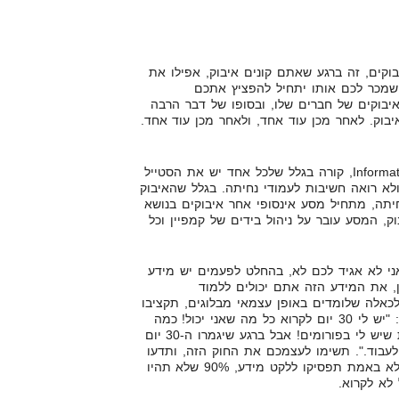
וקים, זה ברגע שאתם קונים איבוק, אפילו את
 שמכר לכם אותו יתחיל להפציץ אתכם
איבוקים של חברים שלו, ובסופו של דבר הרבה
איבוק. לאחר מכן עוד אחד, ולאחר מכן עוד אחד.
אותו סימפטום של Information Overload, קורה בגלל שלכל אחד יש את הסטייל
א רואה חשיבות לעמודי נחיתה. בגלל שהאיבוק
יתה, מתחיל מסע אינסופי אחר איבוקים בנושא
, המסע עובר על ניהול בידים של קמפיין וכל
י לא אגיד לכם לא, בהחלט לפעמים יש מידע
ן, את המידע הזה אתם יכולים ללמוד
כאלה שלומדים באופן עצמאי מבלוגים, תקציבו
לכם תקופת זמן מוגדרת. לדוגמא: "יש לי 30 יום לקרוא כל מה שאני יכול! כמה
שאני יכול! לשאול את כל השאלות שיש לי בפורומים! אבל ברגע שיגמרו ה-30 יום
לעבוד.". תשימו לעצמכם את החוק הזה, ותדעו
שאם תעברו אותו, ואחרי 30 יום לא באמת תפסיקו ללקט מידע, 90% שלא תהיו
לא לקרוא.