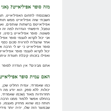
מזה סופר אפיליאייט? (אני
כשנכנסתי לתחום האפיליאייט, תמ
חשבתי שזה אפיליאייט ממש תותח,
אפיליאייטס ברשתות שותפים, ואח
טמבל, חיפשתי הגדרות למה זה ס
פשוטה. סופר אפיליאייט בימינו, 
אני יכול לקרוא לעצמי סופר אפילי
אחד שהצליח להרוויח סכום כסף ז
יכול לקרוא לעצמי סופר אפיליאייט
ואפילו בזכותו קיבלת תעודת עיתו
אתם מבינים? אין הגדרה לסופר א
האם עמית סופר אפיליאייט
כמו שאמרתי, עמית החליט שכן, אז
תחרותיות מאוד (שכמו שאמרתי, א
בהחלט אפשר ללמוד ממנו הרבה. 
תותח כמו שהוא מחזיק מעצמו, פג
שבמוצר הזה שלו, יהיה יותר מיד