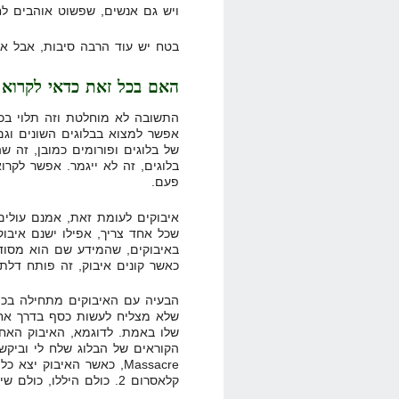
ויש גם אנשים, שפשוט אוהבים לח
בטח יש עוד הרבה סיבות, אבל א
האם בכל זאת כדאי לקרוא 
התשובה לא מוחלטת וזה תלוי בכם
אפשר למצוא בבלוגים השונים וגם
של בלוגים ופורומים כמובן, זה 
בלוגים, זה לא ייגמר. אפשר לקרוא
פעם.
איבוקים לעומת זאת, אמנם עולי
שכל אחד צריך, אפילו ישנם איבוק
באיבוקים, שהמידע שם הוא מסודר
כאשר קונים איבוק, זה פותח דלת
הבעיה עם האיבוקים מתחילה בכמו
שלא מצליח לעשות כסף בדרך אחרת
שלו באמת. לדוגמא, האיבוק האחר
Massacre, כאשר האיבוק י
קלאסרום 2. כולם היללו, כולם שיבחו, והגראביטי בקליקבנק שבר שיאים.