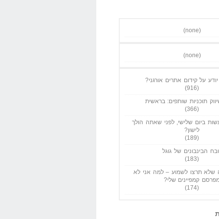
(none)
(none)
ודע על קידום אתרים אורגני?
(916)
ווק תוכניות שותפים: בראשית
(366)
ות ביום שלישי, לפני שאתה הולך
לישון?
(189)
בח הבינבונים של גוגל
(183)
שלא תרצו לשמוע – למה אני לא
פרסם קמפיינים שלי?
(174)
ת