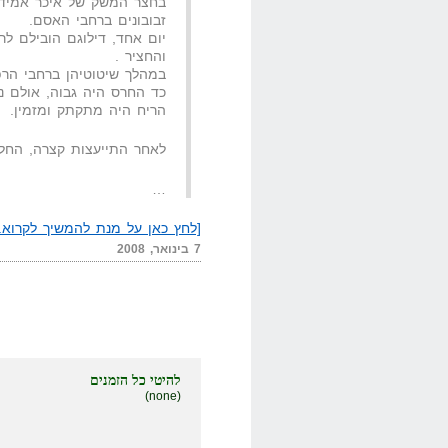
בחצר המשק של איכר אמיד ונ
זבובונים ברחבי האסם.
יום אחד, דילוגם הובילם ל
והחציר .
במהלך שיטוטיהן ברחבי הרפ
כד החרס היה גבוה, אולם ני
הריח היה מתקתק ומזמין.
לאחר התייעצות קצרה, החלי
…
[לחץ כאן על מנת להמשיך לקרוא..
7 בינואר, 2008
להיטי כל הזמנים
(none)