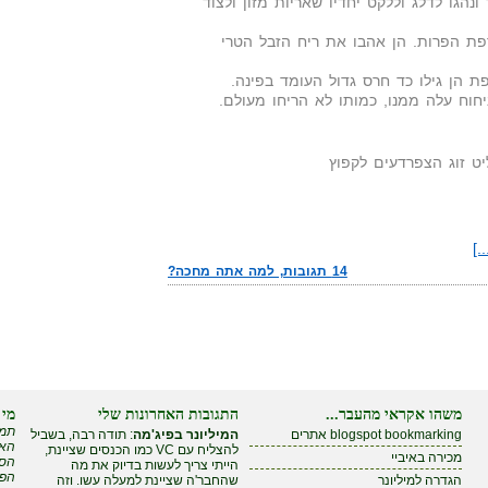
הגו לדלג וללקט יחדיו שאריות מזון ולצוד
רפת הפרות. הן אהבו את ריח הזבל הטרי
ת הן גילו כד חרס גדול העומד בפינה.
חוח עלה ממנו, כמותו לא הריחו מעולם.
ט זוג הצפרדעים לקפוץ
.]
14 תגובות, למה אתה מחכה?
משהו אקראי מהעבר...
התגובות האחרונות שלי
מי 
תמי
blogspot bookmarking אתרים
המיליונר בפיג'מה
: תודה רבה, בשביל
האם
להצליח עם VC כמו הכנסים שציינת,
מכירה באיביי
הסי
הייתי צריך לעשות בדיוק את מה
הפי
הגדרה למיליונר
שהחבר'ה שציינת למעלה עשו. וזה