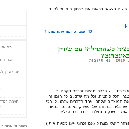
פשוט ח-י-י-ב לראות את סרטון היוטיוב להיום.
.]
43 תגובות, למה אתה מחכה?
מה אני י
בציה כשהתחלתי עם שיווק
אינטרנט?
מדריך שי
42 תגובות
.
מה בא לך לעש
ט
ינטרנט, יש הרבה תהיות והרבה סקפטיות.
ה והכל פיקציה, וכל מה שרואים כל הזמן זה
את המוצרים שלהם. אחד הדברים שנתנו לי הכי
האמת המרה 
מ
שהצליחו בתחום של השיווק באינטרנט. במיוחד
אנשים שרק בתחילת דרכם וכבר הצליחו.
חרור שלי מצה"ל (אם זכרוני אינו מטעה אותי)
תגובות אחרונו