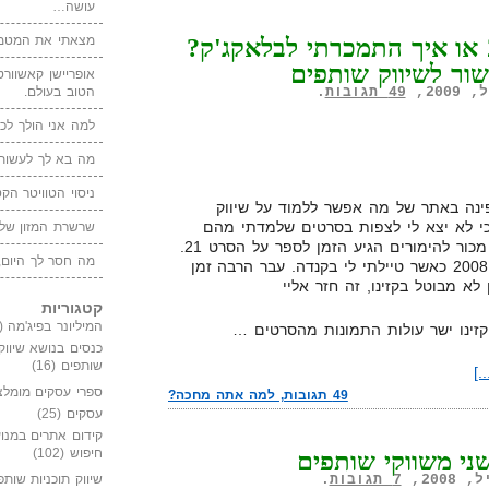
עושה…
מצאתי את המטמו
שיווק מהסרטים: 21 או איך התמכרתי לבלאקג'ק?
שור לשיווק שותפים
אופריישן קאשוורטי
הטוב בעולם.
49 תגובות
.
למה אני הולך לכנ
מה בא לך לעשות 
ניסוי הטוויטר הקט
ינה באתר של מה אפשר ללמוד על שיווק
כי לא יצא לי לצפות בסרטים שלמדתי מהם
שרשרת המזון של
משהו. אבל עכשיו, מאחר ונהייתי מכור להימורים הגיע הזמן לספר על הסרט 21.
מה חסר לך היום,
את הסרט 21 ראיתי בחודש מרץ 2008 כאשר טיילתי לי בקנדה. עבר הרבה זמן
לא מבוטל בקזינו, זה חזר אליי
קטגוריות
המיליונר בפיג'מה
(149)
זינו ישר עולות התמונות מהסרטים …
כנסים בנושא שיווק
שותפים
(16)
.]
ספרי עסקים מומלצ
49 תגובות, למה אתה מחכה?
עסקים
(25)
קידום אתרים במנוע
חיפוש
(102)
י משווקי שותפים
שיווק תוכניות שותפ
7 תגובות
.