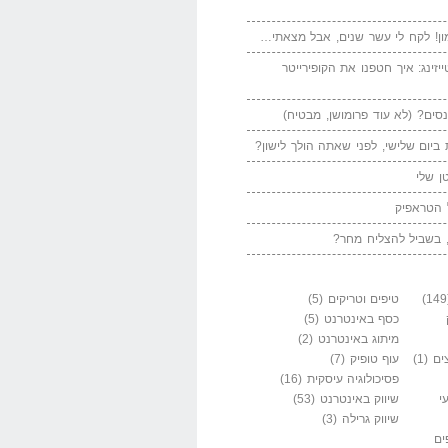
ן! לקח לי עשר שנים, אבל מצאתי…
יזינג: איך חטפנו את הקופירייטר
סים? (לא עוד פרומושן, מבטיח)
ביום שלישי, לפני שאתה הולך לישון?
ן שלי
 הטראפיק
 בשביל להצליח מחר?
טיפים וטריקים
(5)
כסף באינטרנט
(5)
מיתוג באינטרנט
(2)
ים
(1)
עוף טופיק
(7)
פסיכולוגיה עיסקית
(16)
י
שיווק באינטרנט
(53)
שיווק גרילה
(3)
ים