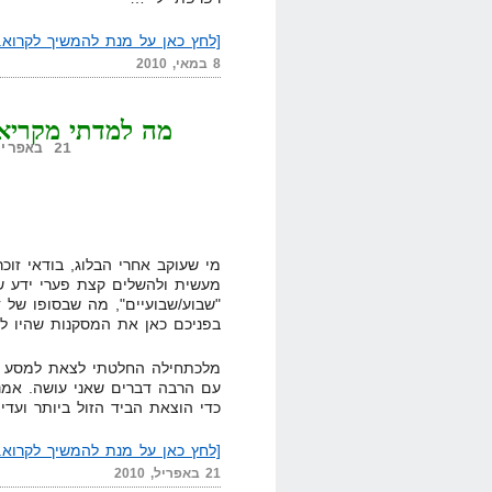
[לחץ כאן על מנת להמשיך לקרוא..
8 במאי, 2010
מה למדתי מקריאת 24 ספרים ב-6 שב
21 באפריל, 2010,
מי שעוקב אחרי הבלוג, בודאי זו
מעשית ולהשלים קצת פערי ידע ש
"שבוע/שבועיים", מה שבסופו של 
בפניכם כאן את המסקנות שהיו לי
מלכתחילה החלטתי לצאת למסע הל
כדי הוצאת הביד הזול ביותר ועדי
[לחץ כאן על מנת להמשיך לקרוא..
21 באפריל, 2010