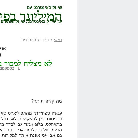
שיווק באינטרנט עם
המיליונר בפי
על שיווק באינטרנט, שיווק שותפים, 
ראשי
» תגים » מוטיבציה
ארכ
מ
לא מצליח למכור ב
1 בספטמבר, 2010,
מה קורה תותח?
עכשיו כשחזרתי מהאפיליאייט סאמ
לי פחות זמן להשקיע בבלוג. בכל 
בתאחלס, בלוג אמור גם לבדר מיד
הבלוג יחליט, כלומר אני… וזה בע
גם אם אני אפנה אותך למקורות