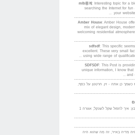
mlb중계
: Interesting topic for a 
searching the Internet for f
your website. 
Amber House
: Amber House offe
mix of elegant design, modern
welcoming residential atmosphere
sdfsdf
: This specific seems
excellent. These very small fa
using wide range of qualification
SDFSDF
: This Post is provid
unique information, I know that
and e
ס כשמך כן אתה - זין. חרטטן על כסף,
ם
המדייה באייר הנבון: איך להפול שקל לשנקל; אגורה 1
יה מדיה באייר, זה מה שהוא היה