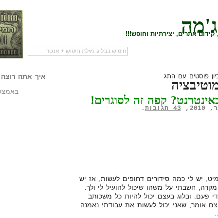
ג'מה
קידום אתרים, יצירתיות וחופש!!!
לעמוד הראשי של
להתחיל עם מדריך
מי לעז
הבלוג
שיווק שותפים
המילי
יון פוסטים עם התג
איך אתה רוצה 
וטיבציה
באמצעו
אינטרנט? קפה זה לסוגרים!
43 תגובות
.
יט, יש לי כמה סידורים דחופים לעשות, אז יש
מקרה, חשבתי על משהו שיכול להועיל לי ולך.
י פעם. ובלוג בעצם יכול להיות כל משכותב
צם אומר, שאני יכול לעשות את עבודתי נאמנה
…