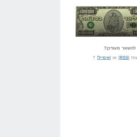
אזל קורא לעצמו
לא יודע משהו?
ונר בפיג'מה
שאל שאלה
להשאר מעודכן?
ת [
RSS
] או [
אימייל
] ?