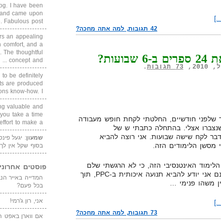
blog. I have been
un and came upon
.]
Fabulous post. ...
42 תגובות, למה אתה מחכה?
rs an appealing
 comfort, and a
. The thoughtful
ועות?
concept and ...
73 תגובות
.
 to be definitely
cts are produced
s know-how. I ...
ing valuable and
 you take a time
כר שלפני חודשיים, החלטתי לקחת חופש מעבודה
ffort to make a ...
נצברו אצלי. בהתחלה כתבתי ש של
דבר לקח שישה שבועות. אני רוצה להביא
שמעון
: יגעל פינ
 מסשן הלימודים הזה.
בסוף שקל אין לך
ימוד האינטנסיבי הזה, כי לא הרגשתי שלם
פוסטים אחרוני
עם הרבה דברים שאני עושה. אמנם אני יודע להביא תנועה איכותית ב-PPC, תוך
ין משהו פנימי …
בכל פעם?
אני, רון ג'רמי!
.]
73 תגובות, למה אתה מחכה?
אם ווארן באפט ה