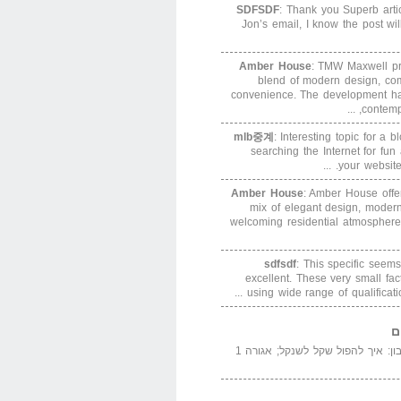
SDFSDF
: Thank you Superb arti
Jon’s email, I know the post wi
Amber House
: TMW Maxwell pre
blend of modern design, com
convenience. The development h
contempor
mlb중계
: Interesting topic for a 
searching the Internet for f
your website. 
Amber House
: Amber House offe
mix of elegant design, modern
welcoming residential atmosphere
sdfsdf
: This specific seems
excellent. These very small fa
using wide range of qualification
ם
המדייה באייר הנבון: איך להפול שקל לשנקל; אגורה 1