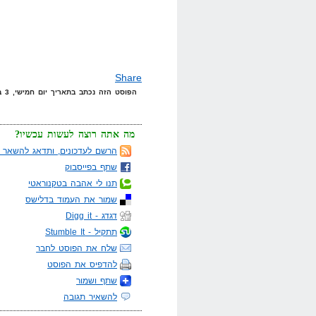
Share
הפוסט הזה נכתב בתאריך יום חמישי, 3 במרץ, 2011 בשעה 23:48 תחת הקטגוריות
מה אתה רוצה לעשות עכשיו?
הרשם לעדכונים, ותדאג להשאר מ
שתף בפייסבוק
תנו לי אהבה בטקנוראטי
שמור את העמוד בדלישס
דגדג - Digg it
תתקיל - Stumble It
שלח את הפוסט לחבר
להדפיס את הפוסט
שתף ושמור
להשאיר תגובה