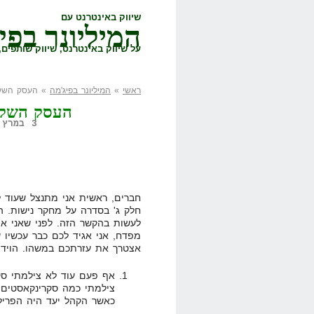
שיווק באינטרנט עם
המיליונר בפי
על שיווק באינטרנט, שיווק שותפים, 
ראשי
»
המיליונר בפיג'מה
» העסק השקוף:
העסק השקוף
3 במרץ, 2011,
חברים, ראשית אני מתנצל שעוד 
חלק ג' בסדרה על מחקר נישות. הא
לעשות בהקשר הזה. לפני שאני א
מפדח, אני אגיד לכם כבר עכשיו ש
אצטרך את עזרתכם במשהו. הוידוי
אף פעם עוד לא צילמתי סק
צילמתי כמה סקרינקאסטים 
כאשר הקהל יעד היה הפרילנ