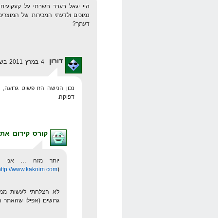
היי יגאל בעבר חשבתי על קעקועים
נמוכים ולדעתי המכירות של המוצרים
דעתך?
דורון
4 במרץ 2011 בשעה 7:54
נכון הנישה הזו פשוט גרועה, 
דפוקה.
קורס קידום אתר
יותר מזה … אני קי
http://www.kakoim.com
(
גרושים (אפילו שהאתר ה