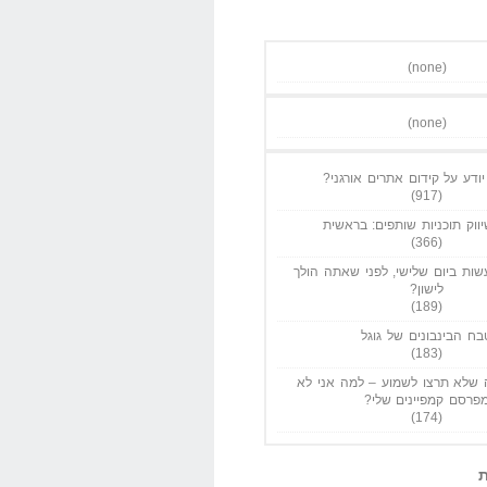
(none)
(none)
ודע על קידום אתרים אורגני?
(917)
ווק תוכניות שותפים: בראשית
(366)
ות ביום שלישי, לפני שאתה הולך
לישון?
(189)
בח הבינבונים של גוגל
(183)
שלא תרצו לשמוע – למה אני לא
פרסם קמפיינים שלי?
(174)
ת