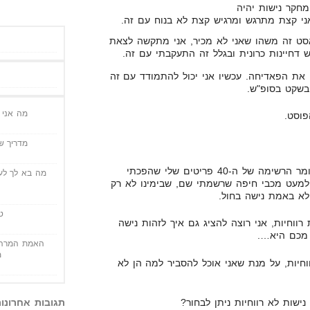
חקר נישות יהיה
ני קצת מתרגש ומרגיש קצת לא בנוח עם זה.
ט זה משהו שאני לא מכיר, אני מתקשה לצאת
גש דחיינות כרונית ובגלל זה התעקבתי עם זה.
את הפאדיחה. עכשיו אני יכול להתמודד עם זה
בשקט בסופ"ש.
מה אני י
פוסט.
מדריך שי
מסתבר שכל הנישות שבחרתי, כלומר הרשימה של ה-40 פריטים שלי שהפכתי
מה בא לך לעש
ן למעט מכבי חיפה שרשמתי שם, שבימינו לא רק
א באמת נישה בחול.
ט
רווחיות, אני רוצה להציג גם איך לזהות נישה
 מכם היא….
האמת המרה 
מ
וחיות, על מנת שאני אוכל להסביר למה הן לא
תגובות אחרונו
ישות לא רווחיות ניתן לבחור?