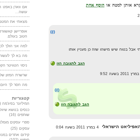
הוסף אחת
אם ווארן באפט ה
עושה…
מצאתי את המטמו
אופריישן קאשוורטי
(#)
הטוב בעולם.
למה אני הולך לכנ
י אבל בטוח שיש מישהו שזה כן מעניין אותו
מה בא לך לעשות 
הגב לתגובה הזו
ניסוי הטוויטר הקט
שרשרת המזון של
מה חסר לך היום,
(#)
קטגוריות
המיליונר בפיג'מה
(149)
הגב לתגובה הזו
כנסים בנושא שיווק
שותפים
(16)
ספרי עסקים מומלצ
4 במרץ 2011 בשעה 0:04
עסקים
(25)
קידום אתרים במנוע
חיפוש
(102)