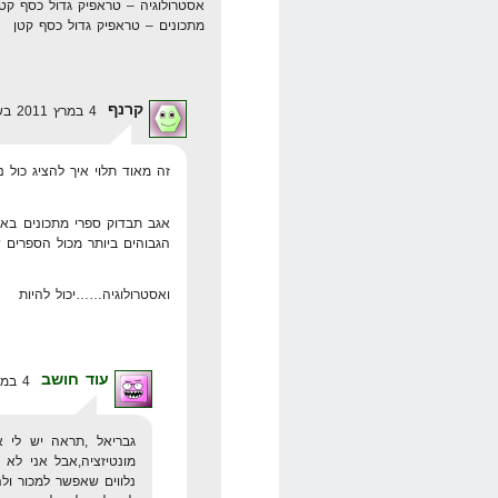
אסטרולוגיה – טראפיק גדול כסף קטן
מתכונים – טראפיק גדול כסף קטן
קרנף
4 במרץ 2011 בשעה 0:23
זה מאוד תלוי איך להציג כול נ
אגב תבדוק ספרי מתכונים באמז
הגבוהים ביותר מכול הספרים ש
ואסטרולוגיה……יכול להיות
עוד חושב
4 במרץ 2011 בשעה 15:10
גבריאל ,תראה יש לי 
מונטיזציה,אבל אני לא 
נלווים שאפשר למכור ולה