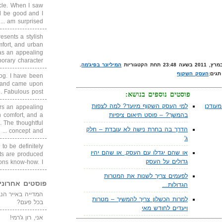
cle. When I saw
ll be good and I
am surprised ...
sents a stylish
fort, and urban
as an appealing
ary character, ...
המיליונר בפיג'מה
.
תגים:
העסק השקוף
blog. I have been
un and came upon
Fabulous post. ...
פוסטים נוספים בנושא:
עודכן
למי העסק השקוף מיועד? למה לצפות
rs an appealing
 comfort, and a
בהמשך? – פוסט תיאום ציפיות
. The thoughtful
הדרך בה בחרת נישה לא עובדת – חלק
concept and ...
ג'
 to be definitely
או שהם יגדלו עם העסק, או שהם יהיו
cts are produced
גדולים על העסק
s know-how. I ...
לפעמים צריך לשנות את המטרות
פוסטים אחרוני
הגדולות…
למרות הכשלון צריך להמשיך – מטרות
בכל פעם?
ויעדים לחודש מאי
אני, רון ג'רמי!