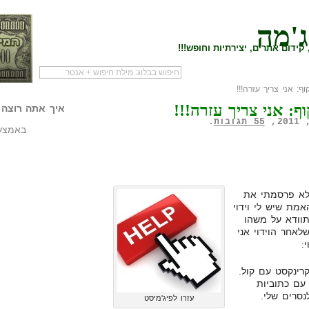
ג'מה
קידום אתרים, יצירתיות וחופש!!!
 אני צריך עזרה!!!
לעמוד הראשי של
להתחיל עם מדריך
מי לעז
: אני צריך עזרה!!!
הבלוג
שיווק שותפים
המילי
איך אתה רוצה 
55 תגובות
.
באמצעו
לא פרסמתי את
מת שיש לי וידוי
תוודא על משהו
לאחר הוידוי אני
:
רינקסט עם קול.
עם כתוביות
סרים שלי.
עזרו לפיג'מיסט