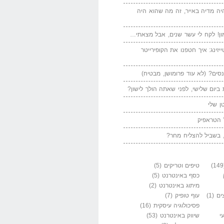
יה מדיה באייר, זה מה שהוא היה
ן! לקח לי עשר שנים, אבל מצאתי…
יזינג: איך חטפנו את הקופירייטר
סים? (לא עוד פרומושן, מבטיח)
ביום שלישי, לפני שאתה הולך לישון?
ן שלי
 הטראפיק
 בשביל להצליח מחר?
טיפים וטריקים
(5)
כסף באינטרנט
(5)
מיתוג באינטרנט
(2)
ים
(1)
עוף טופיק
(7)
פסיכולוגיה עיסקית
(16)
י
שיווק באינטרנט
(53)