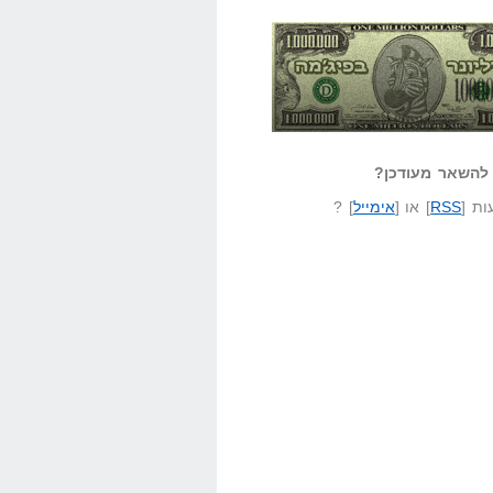
אזל קורא לעצמו
לא יודע משהו?
ונר בפיג'מה
שאל שאלה
להשאר מעודכן?
ת [
RSS
] או [
אימייל
] ?