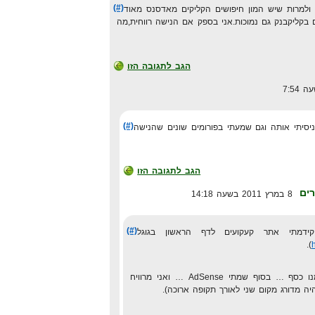
(#)
 ולמרות שיש המון חיפושים הקליקים מאדסנס מאוד
 בקליקבנק גם נמוכות.אני בספק אם הנישה רווחית,מה
הגב לתגובה הזו
(#)
ניסיתי אותה וגם שמעתי בפורומים שונים שהנישה
הגב לתגובה הזו
ים
8 במרץ 2011 בשעה 14:18
(#)
דמתי אתר קעקועים לדף הראשון בגוגל
).
לא הצלחתי לעשות ממנו כסף … בסוף שמתי AdSense … ואני מרוויח
יה מדורג מקום שני לאורך תקופה ארוכה).