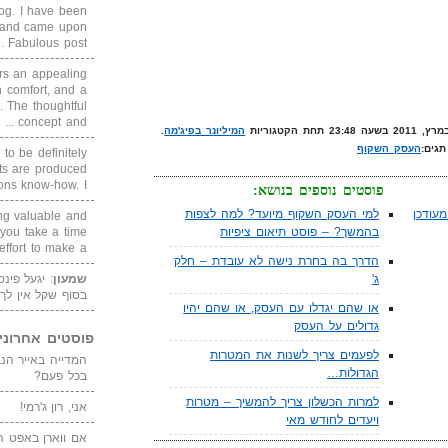
blog. I have been
un and came upon
Fabulous post. ...
rs an appealing
 comfort, and a
. The thoughtful
concept and ...
המיליונר בפיג'מה
.
תגים:
העסק השקוף
 to be definitely
cts are produced
s know-how. I ...
פוסטים נוספים בנושא:
עודכן
למי העסק השקוף מיועד? למה לצפות
ing valuable and
 you take a time
בהמשך? – פוסט תיאום ציפיות
ffort to make a ...
הדרך בה בחרת נישה לא עובדת – חלק
שמעון
: יגעל פינ
ג'
בסוף שקל אין לך
או שהם יגדלו עם העסק, או שהם יהיו
גדולים על העסק
פוסטים אחרוני
לפעמים צריך לשנות את המטרות
הגדולות…
בכל פעם?
למרות הכשלון צריך להמשיך – מטרות
אני, רון ג'רמי!
ויעדים לחודש מאי
אם ווארן באפט ה