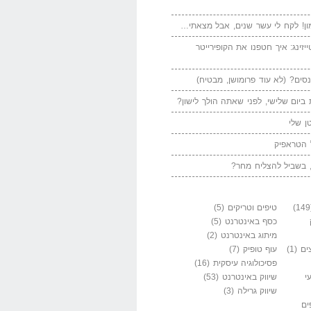
ן! לקח לי עשר שנים, אבל מצאתי…
יזינג: איך חטפנו את הקופירייטר
סים? (לא עוד פרומושן, מבטיח)
ביום שלישי, לפני שאתה הולך לישון?
ן שלי
 הטראפיק
 בשביל להצליח מחר?
טיפים וטריקים
(5)
כסף באינטרנט
(5)
מיתוג באינטרנט
(2)
ים
(1)
עוף טופיק
(7)
פסיכולוגיה עיסקית
(16)
י
שיווק באינטרנט
(53)
שיווק גרילה
(3)
ים