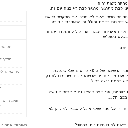
חקר נישות יהיה
ני קצת מתרגש ומרגיש קצת לא בנוח עם זה.
ט זה משהו שאני לא מכיר, אני מתקשה לצאת
גש דחיינות כרונית ובגלל זה התעקבתי עם זה.
את הפאדיחה. עכשיו אני יכול להתמודד עם זה
בשקט בסופ"ש.
מה אני י
פוסט.
מדריך שי
מסתבר שכל הנישות שבחרתי, כלומר הרשימה של ה-40 פריטים שלי שהפכתי
מה בא לך לעש
ן למעט מכבי חיפה שרשמתי שם, שבימינו לא רק
א באמת נישה בחול.
ט
רווחיות, אני רוצה להציג גם איך לזהות נישה
 מכם היא….
האמת המרה 
מ
וחיות, על מנת שאני אוכל להסביר למה הן לא
תגובות אחרונו
ישות לא רווחיות ניתן לבחור?