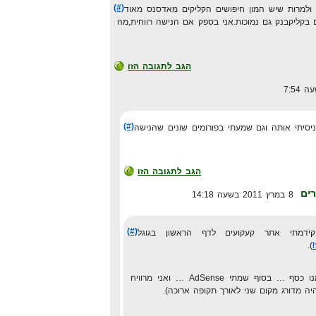
(#)
 ולמרות שיש המון חיפושים הקליקים מאדסנס מאוד
 בקליקבנק גם נמוכות.אני בספק אם הנישה רווחית,מה
הגב לתגובה הזו
(#)
ניסיתי אותה וגם שמעתי בפורומים שונים שהנישה
הגב לתגובה הזו
ים
8 במרץ 2011 בשעה 14:18
(#)
דמתי אתר קעקועים לדף הראשון בגוגל
).
לא הצלחתי לעשות ממנו כסף … בסוף שמתי AdSense … ואני מרוויח
יה מדורג מקום שני לאורך תקופה ארוכה).