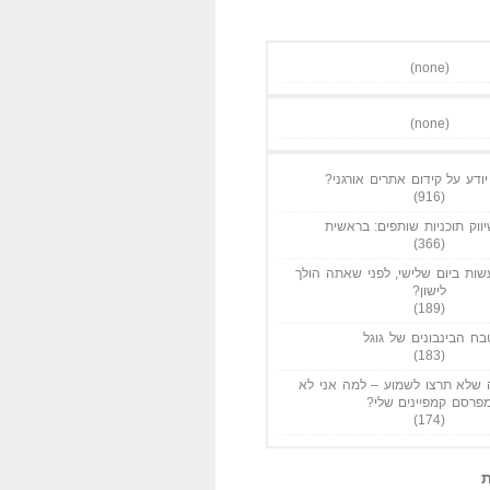
(none)
(none)
ודע על קידום אתרים אורגני?
(916)
ווק תוכניות שותפים: בראשית
(366)
ות ביום שלישי, לפני שאתה הולך
לישון?
(189)
בח הבינבונים של גוגל
(183)
שלא תרצו לשמוע – למה אני לא
פרסם קמפיינים שלי?
(174)
ת