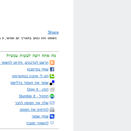
Share
הפוסט הזה נכתב בתאריך יום חמישי, 3 במרץ, 2011 בשעה 23:48 תחת הקטגוריות
מה אתה רוצה לעשות עכשיו?
הרשם לעדכונים, ותדאג להשאר מ
שתף בפייסבוק
תנו לי אהבה בטקנוראטי
שמור את העמוד בדלישס
דגדג - Digg it
תתקיל - Stumble It
שלח את הפוסט לחבר
להדפיס את הפוסט
שתף ושמור
להשאיר תגובה