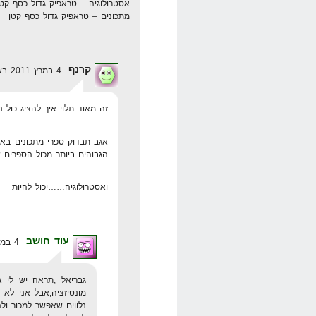
אסטרולוגיה – טראפיק גדול כסף קטן
מתכונים – טראפיק גדול כסף קטן
קרנף
4 במרץ 2011 בשעה 0:23
זה מאוד תלוי איך להציג כול נ
אגב תבדוק ספרי מתכונים באמז
הגבוהים ביותר מכול הספרים ש
ואסטרולוגיה……יכול להיות
עוד חושב
4 במרץ 2011 בשעה 15:10
גבריאל ,תראה יש לי 
מונטיזציה,אבל אני לא 
נלווים שאפשר למכור ולה