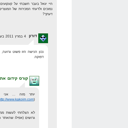
היי יגאל בעבר חשבתי על קעקועים
נמוכים ולדעתי המכירות של המוצרים
דעתך?
דורון
4 במרץ 2011 בשעה 7:54
נכון הנישה הזו פשוט גרועה, 
דפוקה.
קורס קידום אתר
יותר מזה … אני קי
http://www.kakoim.com
(
גרושים (אפילו שהאתר ה