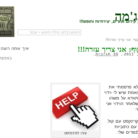
ג'מה
קידום אתרים, יצירתיות וחופש!!!
 אני צריך עזרה!!!
לעמוד הראשי של
להתחיל עם מדריך
מי לעז
: אני צריך עזרה!!!
הבלוג
שיווק שותפים
המילי
איך אתה רוצה 
55 תגובות
.
באמצעו
לא פרסמתי את
מת שיש לי וידוי
תוודא על משהו
לאחר הוידוי אני
:
רינקסט עם קול.
עם כתוביות
סרים שלי.
עזרו לפיג'מיסט