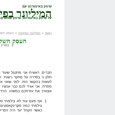
שיווק באינטרנט עם
המיליונר בפי
על שיווק באינטרנט, שיווק שותפים, 
ראשי
»
המיליונר בפיג'מה
» העסק השקוף:
העסק השקוף
3 במרץ, 2011,
חברים, ראשית אני מתנצל שעוד 
חלק ג' בסדרה על מחקר נישות. הא
לעשות בהקשר הזה. לפני שאני א
מפדח, אני אגיד לכם כבר עכשיו ש
אצטרך את עזרתכם במשהו. הוידוי
אף פעם עוד לא צילמתי סק
צילמתי כמה סקרינקאסטים 
כאשר הקהל יעד היה הפרילנ