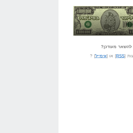
אזל קורא לעצמו
לא יודע משהו?
ונר בפיג'מה
שאל שאלה
להשאר מעודכן?
ת [
RSS
] או [
אימייל
] ?