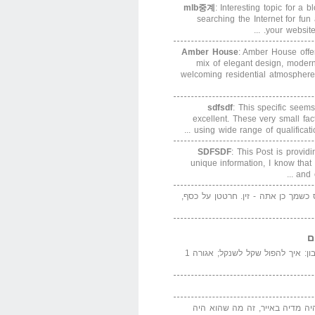
mlb중계
: Interesting topic for a 
searching the Internet for f
your website. 
Amber House
: Amber House offe
mix of elegant design, modern
welcoming residential atmosphere
sdfsdf
: This specific seems
excellent. These very small fa
using wide range of qualification
SDFSDF
: This Post is provid
unique information, I know that
and e
ס כשמך כן אתה - זין. חרטטן על כסף,
ם
המדייה באייר הנבון: איך להפול שקל לשנקל; אגורה 1
יה מדיה באייר, זה מה שהוא היה