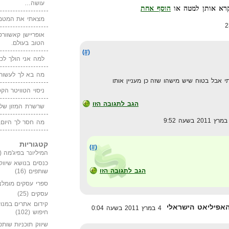
עושה…
הוסף אחת
מצאתי את המטמו
אופריישן קאשוורטי
הטוב בעולם.
(#)
למה אני הולך לכנ
מה בא לך לעשות 
י אבל בטוח שיש מישהו שזה כן מעניין אותו
ניסוי הטוויטר הקט
הגב לתגובה הזו
שרשרת המזון של
מה חסר לך היום,
קטגוריות
(#)
המיליונר בפיג'מה
(149)
כנסים בנושא שיווק
הגב לתגובה הזו
שותפים
(16)
ספרי עסקים מומלצ
עסקים
(25)
קידום אתרים במנוע
4 במרץ 2011 בשעה 0:04
חיפוש
(102)
שיווק תוכניות שותפ