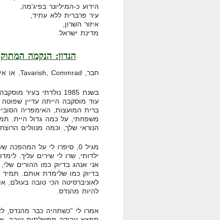
הידוע כ-המיליונר בפיג'מה,
עיר פרברית ללא עתיד,
איזור השרון,
מדינת ישראל.
הנדון: הנקמה המתוק
חבר, Tavarish, Commrad, או איך שאתה אוהב שקוראים לך יקר,
בשנת 1985 נולדתי בעיר
עוד מוסקבה הייתה עדיין שפוטה 
משפחתי, על כמה גדול היית. תמי
הנוראי שלך, וכמה מנוולים הרוצ
מגיל 0, סיפרו לי על המהפכה
ילדותי, שרו לי שירים עליך. לימד
אני אנהג בדיוק כמו ההורים שלי,
בדיוק כמו שלימדת אותם. תמיד 
לאוניברסיטה הכי טובה בעולם, 
להיות מהנדס.
אמרו לי "כשתהיה כבר מהנדס, ל
תמצא עבודה ממשלתית טובה, את