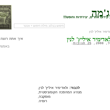
ג'מה
קידום אתרים, יצירתיות וחופש!!!
מיר איליץ' לנין
לעמוד הראשי של
להתחיל עם מדריך
מי לעז
דימיר איליץ' לנין
הבלוג
שיווק שותפים
המילי
איך אתה רוצה 
25 תגובות
.
באמצעו
לכבוד:
ולאדימיר איליץ' לנין,
מנהיג המהפכה הקומוניסטית,
מוסקבה,
רוסיה.