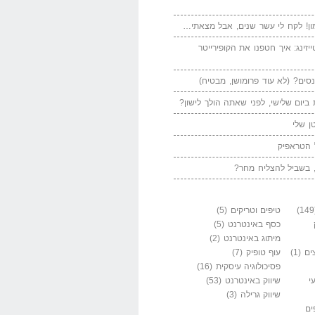
ן! לקח לי עשר שנים, אבל מצאתי…
יזינג: איך חטפנו את הקופירייטר
סים? (לא עוד פרומושן, מבטיח)
ביום שלישי, לפני שאתה הולך לישון?
ן שלי
 הטראפיק
 בשביל להצליח מחר?
טיפים וטריקים
(5)
כסף באינטרנט
(5)
מיתוג באינטרנט
(2)
ים
(1)
עוף טופיק
(7)
פסיכולוגיה עיסקית
(16)
י
שיווק באינטרנט
(53)
שיווק גרילה
(3)
ים