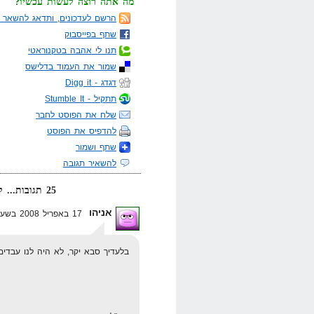
מה אתה רוצה לעשות עכשיו?
הרשם לעדכונים, ותדאג להשאר מ
שתף בפייסבוק
תנו לי אהבה בטקנוראטי
שמור את העמוד בדלישס
דגדג - Digg it
תתקיל - Stumble It
שלח את הפוסט לחבר
להדפיס את הפוסט
שתף ושמור
להשאיר תגובה
25 תגובות... קרא אותן למטה או
אניהו
17 באפריל 2008 בשעה 18:26
בלעדיך סבא יקר, לא היה לנו עבדים