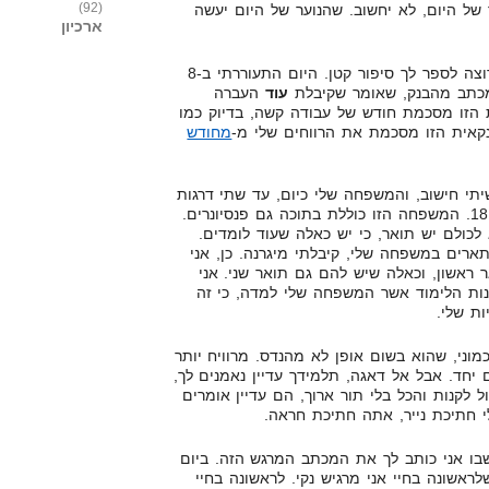
(92)
של היום, לא יחשוב. שהנוער של היום יעשה
ארכיון
, רוצה לספר לך סיפור קטן. היום התעוררתי ב-8
מכתב מהבנק, שאומר שקיבלת
עוד
העברה
 הזו מסכמת חודש של עבודה קשה, בדיוק כמו
אית הזו מסכמת את הרווחים שלי מ-
מחודש
שיתי חישוב, והמשפחה שלי כיום, עד שתי דרגות
מרחק, מונה 15 נפשות, מעל גיל 18. המשפחה הזו כוללת בתוכה גם פנסיונרים.
 מ-3 דורות. לא לכולם יש תואר, כי יש כאלה שעוד לומדים.
רים במשפחה שלי, קיבלתי מיגרנה. כן, אני
 ראשון, וכאלה שיש להם גם תואר שני. אני
נות הלימוד אשר המשפחה שלי למדה, כי זה
ת שלי.
מוני, שהוא בשום אופן לא מהנדס. מרוויח יותר
אלה גם יחד. אבל אל דאגה, תלמידך עדיין נאמנים לך,
ל לקנות והכל בלי תור ארוך, הם עדיין אומרים
י חתיכת נייר, אתה חתיכת חראה.
שבו אני כותב לך את המכתב המרגש הזה. ביום
לראשונה בחיי אני מרגיש נקי. לראשונה בחיי