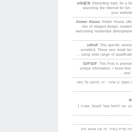
mlb중계
: Interesting topic for a 
searching the Internet for f
your website. 
Amber House
: Amber House offe
mix of elegant design, modern
welcoming residential atmosphere
sdfsdf
: This specific seems
excellent. These very small fa
using wide range of qualification
SDFSDF
: This Post is provid
unique information, I know that
and e
ס כשמך כן אתה - זין. חרטטן על כסף,
ם
המדייה באייר הנבון: איך להפול שקל לשנקל; אגורה 1
יה מדיה באייר, זה מה שהוא היה