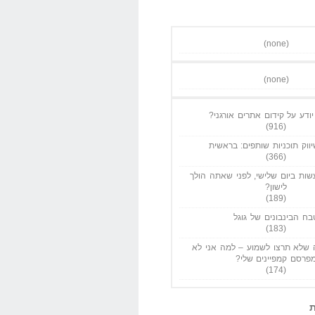
(none)
(none)
ודע על קידום אתרים אורגני?
(916)
ווק תוכניות שותפים: בראשית
(366)
ות ביום שלישי, לפני שאתה הולך
לישון?
(189)
בח הבינבונים של גוגל
(183)
שלא תרצו לשמוע – למה אני לא
פרסם קמפיינים שלי?
(174)
ת