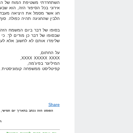
השתחררתי משטיפת המוח של המהפ
אירוני בכל הסיפור הזה, הוא שבעו
חג אשר מסמל את היציאה מעבדות 
הלבין שהחגיגה תהיה כפולה. סוף
בסופו של דבר ביום המשמח הזה,
שבסופו של דבר כן מודים לך. כי 
שלימדו אותם לא לחשוב אלא לעב
על החתום,
XXXX XXXXX XXXX,
המיליונר בפיג'מה,
קפיטליסט ממשפחה קומוניסטית.
Share
הפוסט הזה נכתב בתאריך יום חמישי, 17 באפריל, 2008 בשעה 15:24 תחת הקטגוריות
תג