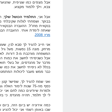
אבל מצפים כמו שציפית, שהנוער 
צבא, וילך ללמוד מקצוע.
אבל אני,
התלמיד הכושל שלך
בבוקר. ושמחתי לגלות שקיבלתי 
בנקאית מחו"ל. ההעברה הבנקאית
שאתה לימדת אותי. ההעברה הבנק
מרץ 2008
.
אני חייב להגיד לך סבא לנין, שע
המשפחה מורכבת
אבל כשניסיתי לחשב את כמות התא
מדבר על מהנדסים, על בעלי תואר
בכלל לא ניסיתי לחשב את כמו ש
כבר ממש מעבר ליכולות המתמטיו
ואני שמח להגיד לך, שפישר קטן כ
כסף מה-75 שנות לימוד ה
ולמרות שיודעים כמה לחם אני יכו
לי לך תלמד, תהיה מהנדס. כי בל
כמה אירוניה יש ביום הזה, ביום 
שבו באופן רשמי אני יכול להגיע ש