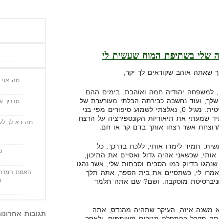
ה שלי בשתיפת המוח שעשית לי
מה אני י
 מוסקבה, למשפחה יהודיה חמה ואוהבת. בימים ההם
שלך, ועוד נחשבה כבירתה הבלתי מעורערת של
מדריך שי
ברית המועצות, האימפריה הסובייטית. מגיל 0, נאלצתי לשמוע סיפורים מפי בני
ד שמעתי את תיאוריות הקונספירציה על הרצח
מה בא לך לעש
ח/רוצחת אשר רצחו אותך בדם קר או חם.
 שעשית. תמיד לימדו אותי, ללכת בדרכך. כל
ט
ו אותי, שכשאני אהיה גדול ואסיים את התיכון,
 שנהגו בדיוק כמו הסבים וסבתות שלי, אשר נהגו
האמת המרה 
אמרו לי, כשתסיים את בית הספר, אתה תלך
מ
אוניברסיטת מוסקבה. ושם? שם אתה תלמד
א משנה איזה, העיקר שתהיה מהנדס, אתה
תגובות אחרונו
ה תקבל בהתחלה מגורים משותפים, ולאחר