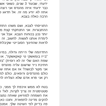
ידעתי, שבעוד 3 שנים,
כבר ידעתי איזה מהנדס אני רוצה
אתה לא יודע מה זה. אל תדאג סבא
הרבה כאלה בצבא.
התגייסתי לצבא, ושם משהו התחיל
ההתבגרות. אני התנתקתי קצת מהש
יותר נכון בכוחות הצבא. אבל אנ
לימדת אותנו לעשות. לחשוב, זה
לראות שהחינוך הסובייטי שקיבלת
התדהמה שלי הייתה גדולה, במיו
"בייז בומאשקי טי קאקאשקה", או
שפת האם שלי זה לא רוסית) "בלי
חתיכת נייר שרשום עליה מהנדס
אני מקור לבושה? אז אם אתה שו
כולם מהנדסים ורופאים, כולם למד
רק אני פרא אדם שלא הצליחו לחנ
בטח לא ממש איכפת לך ממני, כי 
סטטיסטית זה צריך לקרות, לא? ו
את השמחה למוזיאון שאתה נמצא ב
להקים מדינה לתפארת, וחנכו כאן
פה בדיוק לפי השיטה שלך. אמנם