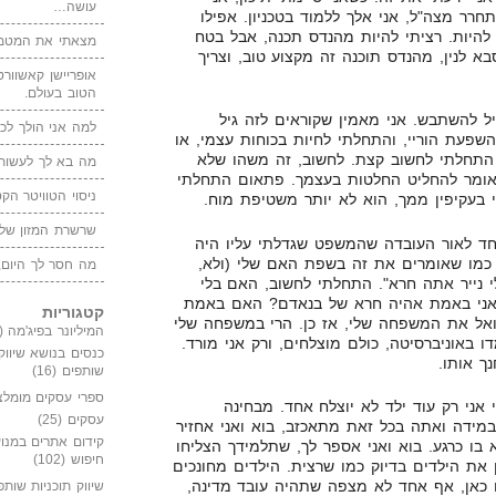
עושה…
 כשאני אשתחרר מצה"ל, אני אלך ללמוד בטכניון. אפילו
 להיות. רציתי להיות מהנדס תכנה, אבל בטח
מצאתי את המטמו
 לנין, מהנדס תוכנה זה מקצוע טוב, וצריך
אופריישן קאשוורטי
הטוב בעולם.
 להשתבש. אני מאמין שקוראים לזה גיל
למה אני הולך לכנ
פעת הוריי, והתחלתי לחיות בכוחות עצמי, או
י התחלתי לחשוב קצת. לחשוב, זה משהו שלא
מה בא לך לעשות 
 אומר להחליט החלטות בעצמך. פתאום התחלתי
ניסוי הטוויטר הקט
י בעקיפין ממך, הוא לא יותר משטיפת מוח.
שרשרת המזון של
חד לאור העובדה שהמשפט שגדלתי עליו היה
 כמו שאומרים את זה בשפת האם שלי (ולא,
מה חסר לך היום,
 נייר אתה חרא". התחלתי לחשוב, האם בלי
 אני באמת אהיה חרא של בנאדם? האם באמת
קטגוריות
אל את המשפחה שלי, אז כן. הרי במשפחה שלי
המיליונר בפיג'מה
(149)
ו באוניברסיטה, כולם מוצלחים, ורק אני מורד.
כנסים בנושא שיווק
ך אותו.
שותפים
(16)
ספרי עסקים מומלצ
אני רק עוד ילד לא יוצלח אחד. מבחינה
עסקים
(25)
במידה ואתה בכל זאת מתאכזב, בוא ואני אחזיר
קידום אתרים במנוע
ו כרגע. בוא ואני אספר לך, שתלמידך הצליחו
חיפוש
(102)
 את הילדים בדיוק כמו שרצית. הילדים מחונכים
 כאן, אף אחד לא מצפה שתהיה עובד מדינה,
שיווק תוכניות שותפ