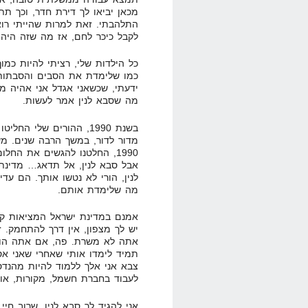
מכאן יביאו לך דירת חדר, וכך תת
התלהבתי. זאת למרות שהייתי רו
לקבל כיכר לחם, אז מה שזה היה 
כל הילדות שלי, רציתי להיות כמוך.
כמו שלימדת את הסבים והסבתות,
ידעתי, שכשאני אגדל אני אהיה מ
מה שסבא לנין אמר לעשות.
בשנת 1990, ההורים שלי 
מדור לדור, במשך הרבה שנים. מש
1990, החלטנו להגשים את החלו
אבל סבא לנין, אל תדאג… מדינת 
לנין, הורי לא נטשו אותך. הם עדיי
מה שלימדת אותם.
אמנם במדינת ישראל המציאות קצת
יש לך מצפון, אין דרך להתחמק. 
אתה לא משרת. פה, אם אתה הול
תמיד לימדו אותי שאחרי שאני אסי
צבא אני אלך ללמוד להיות מהנדס
לעבוד בחברת חשמל, מקורות, או 
אני להגיד לך סבא לנין, שרוב חיי 