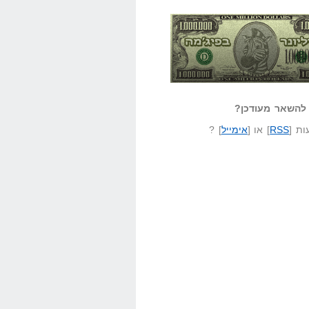
אזל קורא לעצמו
לא יודע משהו?
ונר בפיג'מה
שאל שאלה
להשאר מעודכן?
ת [
RSS
] או [
אימייל
] ?