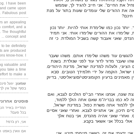
blog. I have been
חיל את החיים". אני חייב להגיד לך, שממש
un and came upon
אה את ההורים שלי עומדים שעות בתור על מנת
Fabulous post. ...
חינם?
rs an appealing
 comfort, and a
 יותר נכון כמו שלימדת אותי להיות. יותר נכון
. The thoughtful
 שלימדו את ההורים שלימדו אותי. אני תמיד
concept and ...
הנדס, שאני אעבוד קשה בשביל המולדת. כי זה
 to be definitely
cts are produced
החליטו להגשים עוד משהו שלימדו אותם. משהו שעבר
s know-how. I ...
הו שעבר מדור לדור עוד לפני שנולדת. בשנת
ing valuable and
ם הציוני, ולעלות למדינת ישראל, מדינת היהודים.
 you take a time
ישראל, הוקמה על ידי תלמידך הטובים. סבא
ffort to make a ...
ן מאמינים ברעיון הקומוניסטי/סוציאליסטי, בדיוק
שמעון
: יגעל פינ
בסוף שקל אין לך
 שונה, אנחנו אחרי הבי"ס הולכים לצבא, ואם
זה לא כמו בבריה"מ שאם אתה הולך ללמוד,
פוסטים אחרוני
ך ללמוד אתה משרת כפול. במדינת ישראל,
ים תיכון, אני אתגייס לצבא. ואחרי שאני אסיים
בכל פעם?
. ואחרי שאני אהיה מהנדס, אני בטח אלך
אולי בכלל אני אשאר בקבע.
אני, רון ג'רמי!
אם ווארן באפט ה
אני ידעתי את זה. כשאני סיימתי תיכון, אני