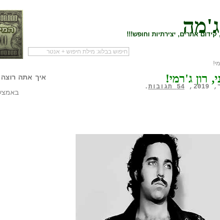
ג'מה
קידום אתרים, יצירתיות וחופש!!!
י!
לעמוד הראשי של
להתחיל עם מדריך
מי לעז
, רון ג'רמי!
הבלוג
שיווק שותפים
המילי
איך אתה רוצה 
54 תגובות
.
באמצעו