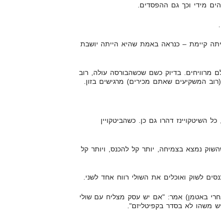
הים מידי וכך גם ההפסדים.
יתה קיימת – כנראה באמת שהיא הייתה יושבת
 מרוויחים. בדיוק כשם שכשהבורסה עולה, רוב
(רוב המשקיעים שאתם מכירים) מרגישים בזון.
שהביטקויין דהר למעלה ב-2017, כל השיטקויינז דהרו גם כן. כשהביטקויין
שהשוק נמצא בצמיחה, יותר קל להכנס, ויותר קל
נסים לשוק ואוכלים את השולי רווח אחד לשני.
אחרי באטמן) אמר: "אם יש עסק מצליח עם שולי
יש משהו לא בסדר בקפיטליזם".