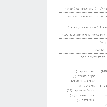
ן! לקח לי עשר שנים, אבל מצאתי…
יזינג: איך חטפנו את הקופירייטר
סים? (לא עוד פרומושן, מבטיח)
ביום שלישי, לפני שאתה הולך לישון?
ן שלי
 הטראפיק
 בשביל להצליח מחר?
טיפים וטריקים
(5)
כסף באינטרנט
(5)
מיתוג באינטרנט
(2)
ים
(1)
עוף טופיק
(7)
פסיכולוגיה עיסקית
(16)
י
שיווק באינטרנט
(53)
שיווק גרילה
(3)
ים