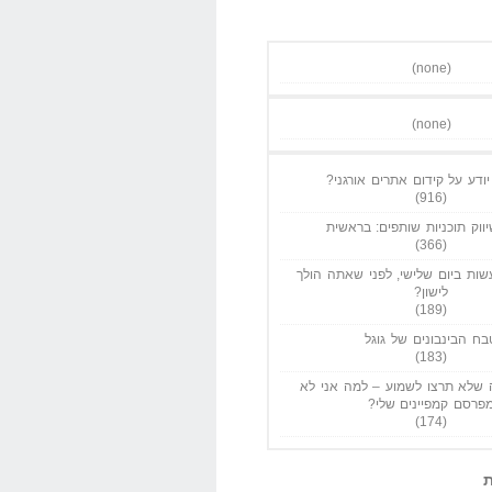
(none)
(none)
ודע על קידום אתרים אורגני?
(916)
ווק תוכניות שותפים: בראשית
(366)
ות ביום שלישי, לפני שאתה הולך
לישון?
(189)
בח הבינבונים של גוגל
(183)
שלא תרצו לשמוע – למה אני לא
פרסם קמפיינים שלי?
(174)
ת