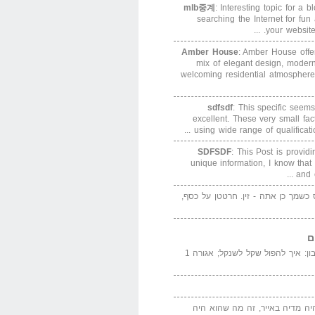
mlb중계
: Interesting topic for a 
searching the Internet for f
your website. 
Amber House
: Amber House offe
mix of elegant design, modern
welcoming residential atmosphere
sdfsdf
: This specific seems
excellent. These very small fa
using wide range of qualification
SDFSDF
: This Post is provid
unique information, I know that
and e
ס כשמך כן אתה - זין. חרטטן על כסף,
ם
המדייה באייר הנבון: איך להפול שקל לשנקל; אגורה 1
יה מדיה באייר, זה מה שהוא היה