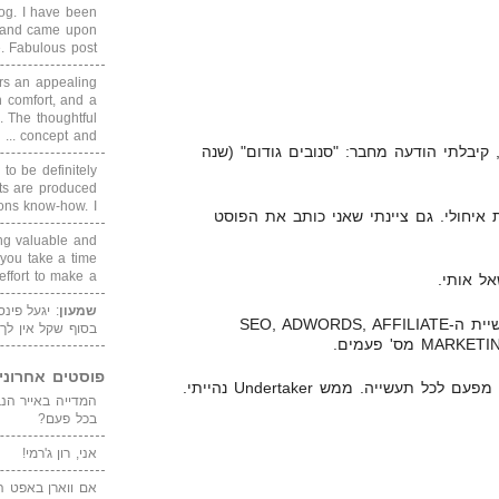
blog. I have been
un and came upon
Fabulous post. ...
rs an appealing
 comfort, and a
. The thoughtful
concept and ...
קיבלתי הודעה מחבר: "סנובים גודום" (שנה
 to be definitely
cts are produced
s know-how. I ...
 איחולי. גם ציינתי שאני כותב את הפוסט
ing valuable and
 you take a time
ffort to make a ...
ל אותי.
שמעון
: יגעל פינ
ב-11 שנה בתחום קברתי את תעשיית ה-SEO, ADWORDS, AFFILIATE
בסוף שקל אין לך
מס' פעמים.
פוסטים אחרוני
תעשייה. ממש Undertaker נהייתי.
בכל פעם?
אני, רון ג'רמי!
אם ווארן באפט ה