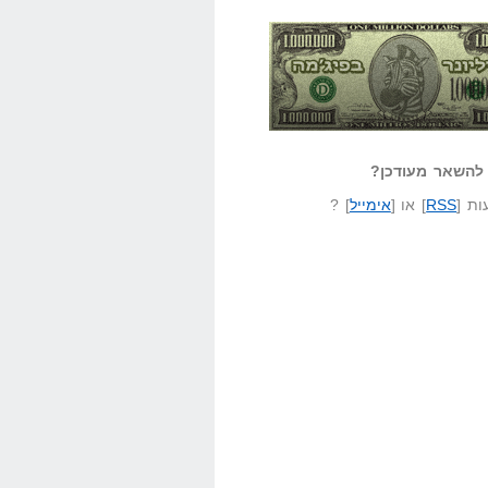
אזל קורא לעצמו
לא יודע משהו?
ונר בפיג'מה
שאל שאלה
להשאר מעודכן?
ת [
RSS
] או [
אימייל
] ?