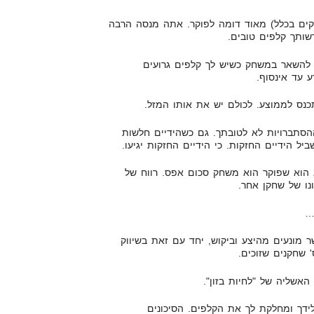
סקים בכלל) מאוד דומה לפוקר. אתה מנסה הרבה
רשותך קלפים טובים.
להשאר במשחק כשיש לך קלפים גרועים
רע עד אינסוף.
כנס לממוצע. לכולם יש את אותו המזל.
סתברויות לא לטובתך. גם כשהידיים חלשות
יל הידיים החזקות. כי הידיים החזקות יגיעו.
ג הוא שפוקר הוא משחק סכום אפס. רווח של
נו של שחקן אחר.
…
מונעים מהיצע וביקוש, יחד עם זאת בשיווק
 שחקנים שזוכים.
אשליה של "לחיות בזון".
ידך ומחלקת לך את הקלפים. הסיכונים