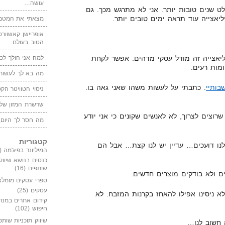
עושה…
 שנים טובות יותר. אני לא מתרגש מכך. גם
יאצייה עוד תראה ימים טובים יותר.
מצאתי את המטמו
אופריישן קאשוורטי
הטוב בעולם.
למה אני הולך לכנ
ליאצייה זה מודל עסקי מדהים. אפשר לקחת
מות רעים.
מה בא לך לעשות 
בותיי
. כתבתי על לעשות משהו שאני גאה בו.
ניסוי הטוויטר הקט
שרשרת המזון של
רוצים לצרוך, לא לאנשים שקונים כי אני יודע
מה חסר לך היום,
קטגוריות
לנו דועכים… עדיין יש לנו קצת… אבל הם
המיליונר בפיג'מה
(149)
כנסים בנושא שיווק
שותפים
(16)
ם ולא בודקים מוצרים חדשים.
ספרי עסקים מומלצ
עסקים
(25)
א ניסינו אפילו להאחז בקרנות המזבח. לא
קידום אתרים במנוע
חיפוש
(102)
שיווק תוכניות שותפ
 חשוב לנו…