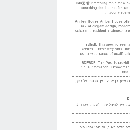
mlb중계
: Interesting topic for a 
searching the Internet for f
your website. 
Amber House
: Amber House offe
mix of elegant design, modern
welcoming residential atmosphere
sdfsdf
: This specific seems
excellent. These very small fa
using wide range of qualification
SDFSDF
: This Post is provid
unique information, I know that
and e
ס כשמך כן אתה - זין. חרטטן על כסף,
ם
המדייה באייר הנבון: איך להפול שקל לשנקל; אגורה 1
יה מדיה באייר, זה מה שהוא היה