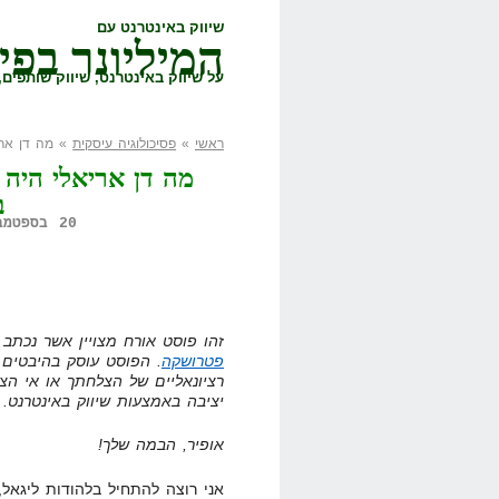
שיווק באינטרנט עם
המיליונר בפי
על שיווק באינטרנט, שיווק שותפים, 
ראשי
»
פסיכולוגיה עיסקית
» מה דן ארי
מה דן אריאלי היה 
ב
20 בספטמבר, 2011,
זהו פוסט אורח מצויין אשר נכתב 
פטרושקה
. הפוסט עוסק בהיבטים ה
רציונאליים של הצלחתך או אי הצ
יציבה באמצעות שיווק באינטרנט.
אופיר, הבמה שלך!
אני רוצה להתחיל בלהודות ליגאל,