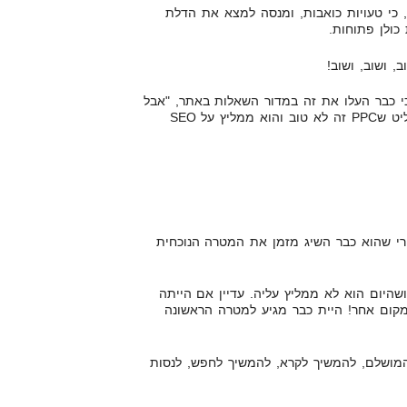
כי טעויות כואבות, ומנסה למצא את הדלת
ולן פתוחות.
, ושוב, ושוב!
י כבר העלו את זה במדור השאלות באתר, "אבל
תראה, יגאל שינה את דעתו, והחליט שPPC זה לא טוב והוא ממליץ על SEO
רי שהוא כבר השיג מזמן את המטרה הנוכחית
ושהיום הוא לא ממליץ עליה. עדיין אם הייתה
מקום אחר! היית כבר מגיע למטרה הראשונה
ושלם, להמשיך לקרא, להמשיך לחפש, לנסות