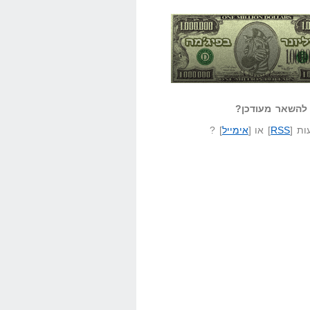
אזל קורא לעצמו
לא יודע משהו?
ונר בפיג'מה
שאל שאלה
להשאר מעודכן?
ת [
RSS
] או [
אימייל
] ?