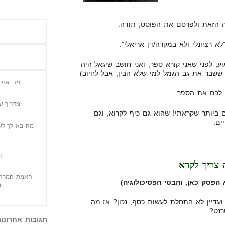
 הזאת ולפרסם את הפוסט, תודה.
א רציונלי ולא במקרה/דן אריאלי".
, לפני שאני קורא ספר, ואני חושב שיגאל היה
שבר את גב הגמל למי שלא הבין, אבל לחיוב)
מה אני י
 לכם את הספר.
מדריך שי
ביותר שקראתי! שהוא גם כיף לקרוא, וגם
ים.
מה בא לך לעש
ט
 צריך לקרא
האמת המרה 
הפסק כאן, והבטי הפסיכולוגיה)
מ
ועדיין לא התחלת לעשות כסף, נכון? אז מה
רנט?
תגובות אחרונו