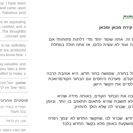
blog. I have been
un and came upon
Fabulous post. ...
rs an appealing
 comfort, and a
קירח מכאן ומכאן
. The thoughtful
concept and ...
ת זה. אתה שומר יותר מדי דלתות פתוחות! אם
ה ועוד לא עשית כלום, אז אתה חולה במחלת
 to be definitely
cts are produced
s know-how. I ...
ing valuable and
 you take a time
ל בחורה, שפגשה בחור חדש, היא אוהבת הרבה
ffort to make a ...
קודם. מערכת היחסים עם הבחור הקודםדואכת
שמעון
: יגעל פינ
לסיים את הקשר הישן.
בסוף שקל אין לך
בה את הבחור הקודם, באותה מידה שהיא
פוסטים אחרוני
א חושבת שהיא פתאום תתאהב בו יותר. ובזמן
, שברור לה שלא הולך להחזיק.
בכל פעם?
ש. שברור לנו ,שהקשר החדש לא יצמך ויפרח
אני, רון ג'רמי!
 מושקעת באופן מלא בקשר החדש בלבד.
אם ווארן באפט ה