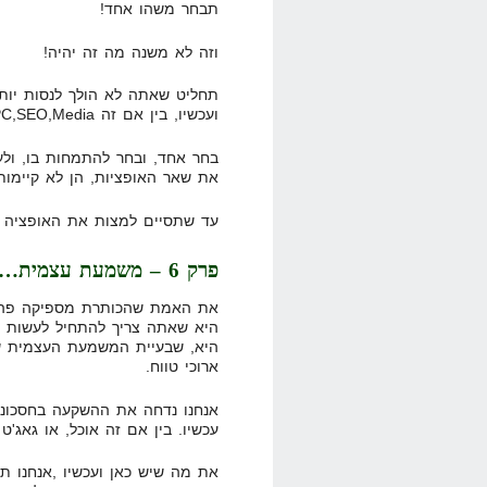
תבחר משהו אחד!
וזה לא משנה מה זה יהיה!
תחליט שאתה לא הולך לנסות יותר
ועכשיו, בין אם זה PPC,SEO,Media או כל דבר אחר.
בחר אחד, ובחר להתמחות בו, ול
את שאר האופציות, הן לא קיימות 
עד שתסיים למצות את האופציה ש
פרק 6 – משמעת עצמית… ממחר
את האמת שהכותרת מספיקה פה. 
היא שאתה צריך להתחיל לעשות ו
היא, שבעיית המשמעת העצמית של
ארוכי טווח.
אנחנו נדחה את ההשקעה בחסכונות
עכשיו. בין אם זה אוכל, או גאג'ט
את מה שיש כאן ועכשיו ,אנחנו תו