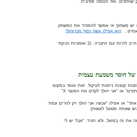
 שותפים, ואל הכנסה פסיבית.
ם יש משחק! אי אפשר להפסיד את המשחק
לפעמים…
הוא אפילו עשה כסף מכדורגל!
ואז בא יום שישי, וביום שישי אני חייב להיות עם החברה. (2 אופציות הניקוד
ו של חוסר משמעת עצמית
מנות קטנות ניתנות לעיקול. זאת אומר במקום
פים" או "אני הולך לקדם את המוצר X".
אתר" או אפילו "עכשיו אני הולך רק להרים עמוד
יש שאתה מסוגל לעשות)
 את זה בפועל, ולא תגיד: "אבל יש לי