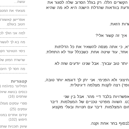
עושה…
הקשרים הללו. רק בגלל הסרוב שלה לסגור את
ודעת בוודאות שהדלת הישנה היא לא מה שהיא
מצאתי את המטמו
אופריישן קאשוורטי
רות הזאת.
הטוב בעולם.
למה אני הולך לכנ
 איך זה קשור אלי?
מה בא לך לעשות 
ורא, כי אתה מנסה להשאיר את כל הדלתות
ניסוי הטוויטר הקט
ן אחד, עוד שיטה אחת. כשבכלל עוד לא התחלת.
שרשרת המזון של
ותר טוב עבורך. אבל שנינו יודעים שזה לא
מה חסר לך היום,
וני ולא הפנימי. אני יתן לך דוגמא יותר טובה,
קטגוריות
ר) רצה לקנות מצלמה דיגיטלית.
המיליונר בפיג'מה
(149)
כנסים בנושא שיווק
שרויות בלבד דיי מהר. אבל בין שני
שותפים
(16)
ט. השווה מפרטי טכניים של המצלמות. דיבר
ספרי עסקים מומלצ
ום המצלמות. דיבר עם חנויות ובעלי מקצוע
עסקים
(25)
קידום אתרים במנוע
חיפוש
(102)
סוף בחר אחת וקנה.
שיווק תוכניות שותפ