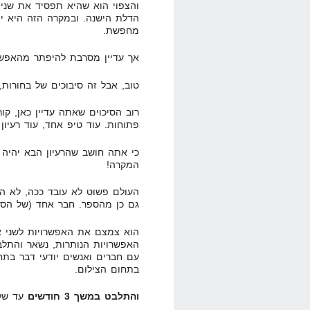
והצפוי הוא שהיא תפסיד את שני 
הדלת הישנה. ובמקרה הזה היא י
מחפשת.
אך עדיין מסרבת להיפתר מהאפש
טוב, אבל זה סיבוכים של בחורות,
רוב הסיכוים שאתה עדיין כאן, ק
פתוחות. עוד טיפ אחד, עוד רעיו
כי אתה חושב שהרעיון הבא יהיה י
המקרה!
העולם פשוט לא עובד ככה, לא החיצ
גם כן מהספר. חבר אחד (של הסופ
הוא צמצם את האפשרויות לשני אפ
האפשרויות הנותרות, נשאר והתלב
עם חברים ואנשים יודעי דבר בתח
בתחום הצילום.
והתלבט במשך 3 חודשים
עד שלב