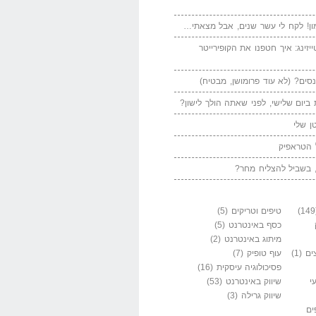
ן! לקח לי עשר שנים, אבל מצאתי…
יזינג: איך חטפנו את הקופירייטר
סים? (לא עוד פרומושן, מבטיח)
ביום שלישי, לפני שאתה הולך לישון?
ן שלי
 הטראפיק
 בשביל להצליח מחר?
טיפים וטריקים
(5)
כסף באינטרנט
(5)
מיתוג באינטרנט
(2)
ים
(1)
עוף טופיק
(7)
פסיכולוגיה עיסקית
(16)
י
שיווק באינטרנט
(53)
שיווק גרילה
(3)
ים