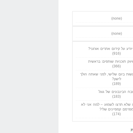
(none)
(none)
ודע על קידום אתרים אורגני?
(916)
ווק תוכניות שותפים: בראשית
(366)
ות ביום שלישי, לפני שאתה הולך
לישון?
(189)
בח הבינבונים של גוגל
(183)
שלא תרצו לשמוע – למה אני לא
פרסם קמפיינים שלי?
(174)
ת