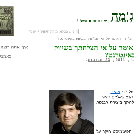
ג'מה
קידום אתרים, יצירתיות וחופש!!!
אלי היה אומר על אי הצלחתך בשיווק באינטרנט?
לעמוד הראשי של
להתחיל עם מדריך
מי לעז
אומר על אי הצלחתך בשיווק
הבלוג
שיווק שותפים
המילי
איך אתה רוצה 
אינטרנט?
באמצעו
23 תגובות
.
על ידי
אופיר
רציונאליים והאי
לחתך ביצירת הכנסה
 הפיג'מיסט היקר על