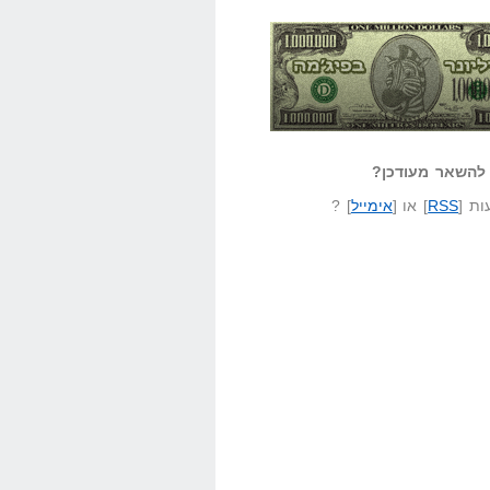
אזל קורא לעצמו
לא יודע משהו?
ונר בפיג'מה
שאל שאלה
להשאר מעודכן?
ת [
RSS
] או [
אימייל
] ?