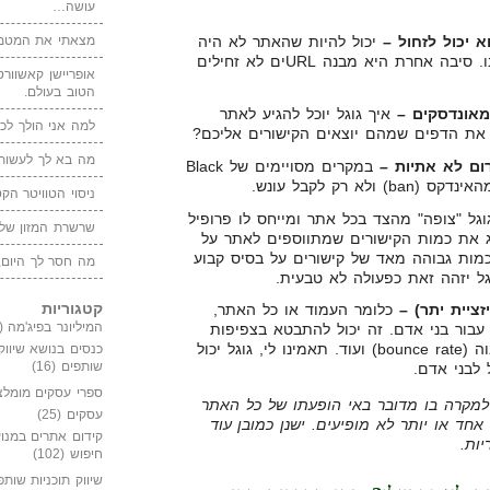
עושה…
מצאתי את המטמו
 יכול לזחול –
יכול להיות שהאתר לא היה
באוויר בזמן שהגוגלבוט ביקר בו. סיבה אחרת היא מבנה URLים לא זחילים
אופריישן קאשוורטי
הטוב בעולם.
מאונדסקים –
איך גוגל יוכל להגיע לאתר
למה אני הולך לכנ
 את הדפים שמהם יוצאים הקישורים אליכם?
מה בא לך לעשות 
ם לא אתיות –
במקרים מסויימים של Black
ניסוי הטוויטר הקט
גל "צופה" מהצד בכל אתר ומייחס לו פרופיל
שרשרת המזון של
צג את כמות הקישורים שמתווספים לאתר על
כמות גבוהה מאד של קישורים על בסיס קבוע
מה חסר לך היום,
גל יזהה זאת כפעולה לא טבעית.
קטגוריות
כלומר העמוד או כל האתר,
המיליונר בפיג'מה
(149)
 עבור בני אדם. זה יכול להתבטא בצפיפות
גבוהה מהרגיל, אחוז נטישה גבוה (bounce rate) ועוד. תאמינו לי, גוגל יכול
כנסים בנושא שיווק
שותפים
(16)
לבני אדם.
ספרי עסקים מומלצ
למקרה בו מדובר באי הופעתו של כל האתר
עסקים
(25)
חד או יותר לא מופיעים. ישנן כמובן עוד
קידום אתרים במנוע
ות.
חיפוש
(102)
שיווק תוכניות שותפ