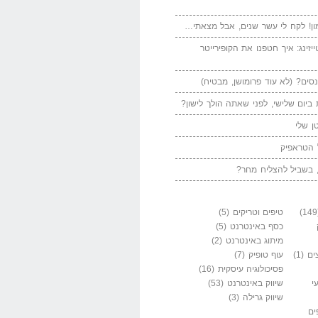
ן! לקח לי עשר שנים, אבל מצאתי…
יזינג: איך חטפנו את הקופירייטר
סים? (לא עוד פרומושן, מבטיח)
ביום שלישי, לפני שאתה הולך לישון?
ן שלי
 הטראפיק
 בשביל להצליח מחר?
טיפים וטריקים
(5)
כסף באינטרנט
(5)
מיתוג באינטרנט
(2)
ים
(1)
עוף טופיק
(7)
פסיכולוגיה עיסקית
(16)
י
שיווק באינטרנט
(53)
שיווק גרילה
(3)
ים