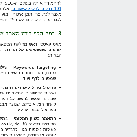
להתמודד איתה בעולם ה-SEO. לשם הנוחיות תוכלו למצוא
101 דרכים להשיג קישורים
, אלו 
מעבר לכך, צרו תוכן איכותי ומועי
לכם רעיונות שתרצו לשתף? תרגיש
3. במה תלוי דירוג האתר שלי עבור מילת מפתח ספציפית?
מאט קאטס (ראש מחלקת הספאם ש
גורמים שמשפיעים על הדירוג
. א
הבאות:
Keywords Targeting –
שילו
שמפנים לדף ועוד.
פרופיל גידול קישורים חיצוני
ואיכות הקישורים החיצוניים ש
קישור הוא אובייקט שנוצר ממנו
בפרופיל טבעי או לא.
התאמה לשוק המקומי –
במידה