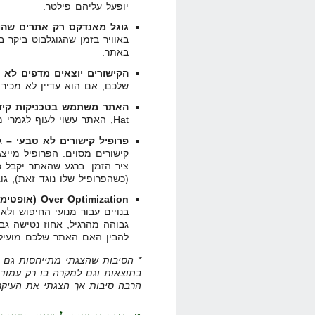
יופעל עליהם פילטר.
גוגל מאנדקס רק אתרים שהוא
באתר.
הקישורים יוצאים מדפים לא 
שלכם, אם הוא עדיין לא מכיר
האתר משתמש בטכניקות קידו
Hat, האתר עשוי לעוף לגמרי מהאינדקס (ban) ולא רק לקבל עונש.
פרופיל קישורים לא טבעי –
גו
קישורים מסוים. הפרופיל מיי
ציר הזמן. ברגע שהאתר יקבל 
(כשהפרופיל שלו נוגד זאת), גו
Over Optimization (אופטימיזציית יתר) –
בנויים עבור מנועי החיפוש ולא
להבין האם האתר שלכם מועיל 
* הסיבות שהצגתי מתייחסות גם 
בתוצאות וגם למקרה בו רק עמוד א
הרבה סיבות אך הצגתי את העיקרי