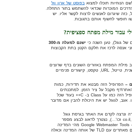
בפוסט של ארון וול
הדרכים המוכרות שכדאי להשתמש בתור התחלה.
ל, כזה שיגרום לאנשים לרצות לקשר אליו. יש
ו חופשי לחשוף אותם בתגובות.
ל גוגל), טען השנה כי
ישנם למעלה מ-300
ני אנסה לרכז את חלקם הקטן בתת הקבוצות
ב מילת המפתח באזורים השונים בדף שרוצים
לקדם, כגון: כותרת ראשית ומשנית, טייטל, URL, טקסט, קישורים פנימיים
ים –
הפרופיל הזה מבטא את תדירות, כמות
האתר\דף מקבל על ציר הזמן. למתכנתים
שבינינו, אפשר לחשוב על הפרופיל הזה כמו על Class ב- C++ בעוד שכל
. אגב, לגוגל יש את היכולת להבין אם מדובר
 ונרצה לקדם את האתר בגרסת גוגל
מקומית כלשהי (co.il, co.uk, de, fr וכו'…), נצטרך לדאוג לבצע מספר
פעולות נוספות כגון: להגדיר ב- Google Webmaster Tools מהי המדינה
אותה מטרגטים, להשיג קישורים מאתרים עם TLD של אותה המדינה וכאלה