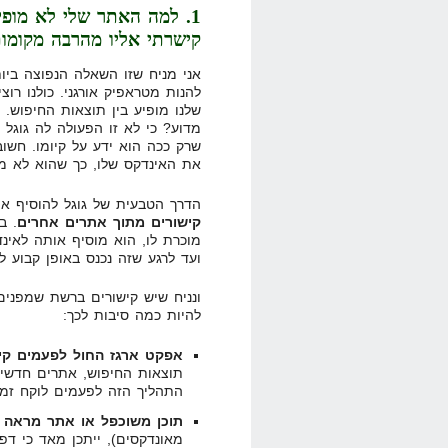
1. למה האתר שלי לא מופיע
קישרתי אליו מהרבה מקומות
אני מניח שזו השאלה הנפוצה ביות
להנות מטראפיק אורגני. כולנו ר
שלנו מופיע בין תוצאות החיפוש. 
מדוע? כי לא זו הפעולה לה גוגל
שרק ככה הוא ידע על קיומו. חשוב
את האינדקס שלו, כך שהוא לא מ
הדרך הטבעית של גוגל להוסיף א
קישורים מתוך אתרים אחרים
. ב
ועד לרגע שזה נכנס באופן קבוע 
ונניח שיש קישורים ברשת שמפנים
להיות כמה סיבות לכך:
אפקט ארגז החול לפעמים קיי
תוצאות החיפוש, אתרים חדשים 
התהליך הזה לפעמים לוקח זמן
תוכן משוכפל או אתר מראה 
מאונדקסים), ייתכן מאד כי דפ