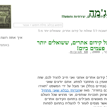
ג'מה
קידום אתרים, יצירתיות וחופש!!!
» תשובות ל-5 שאלות על קידום אתרים, ששואלים יותר מ-5
לעמוד הראשי של
להתחיל עם מדריך
מי לעז
הבלוג
שיווק שותפים
המילי
איך אתה רוצה 
שאלות על קידום אתרים, ששואלים יותר
באמצעו
60 תגובות
.
ידום אתרים אורגני ואני חייב להגיד לכם, שזה
אמין בו מתחבר לפתע. אתם יודעים שאני
ובחיים בכלל) אני מובל על ידי המשפט "תאירו
ם בחזרה". מאז ש
הכרזתי בבלוג שאני מתחיל
יווק תוכניות שותפים, אני מרגיש שכל העולם
יות מאנשים מובילים בתחום הקידום אתרים
אשר מנסים לעזור לי להצליח בתחום לפחות