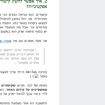
2. איך אפשר להשיג קישור
אפקטיביות?
קישורים, הוא כנראה הגורם הכי 
תחרותית. אני יכול כמובן להתחי
למצאו בקלות בגוגל כמו: הפצת מ
פורומים וכו'. אבל מה הטעם? אם 
יש בסוף מישהו שרק הוא במקום 
אני מאד מסכים עם מה
שאורן ש
…"מבחינתי הדבר החשוב בי
כל אותם דברים קטנים שאת
שלך לא עשה אותם. וזה נות
אתרים מקצועי"…
(הרבה Alt+Tab הייתי 
נאמר
).
בסופו של דבר, מכיוון
שמשפיעים על קידום האתר
, כא
לידי ביטוי ובכך להוות יתרון על 
התשובה הזו אולי נשמעת מתחמקת