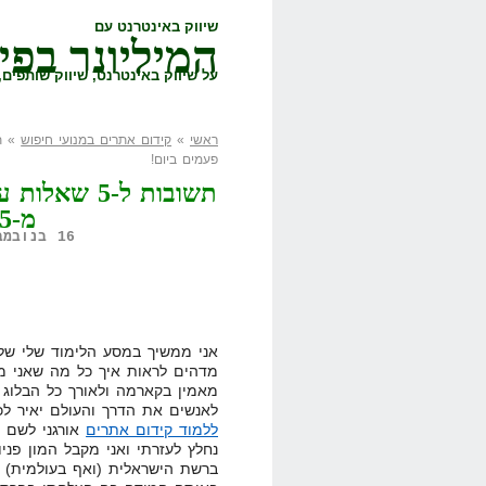
שיווק באינטרנט עם
המיליונר בפי
על שיווק באינטרנט, שיווק שותפים, 
ראשי
»
קידום אתרים במנועי חיפוש
פעמים ביום!
תשובות ל-5 
מ-5 פעמים ביום!
16 בנובמבר, 2009,
אני ממשיך במסע הלימוד שלי של ק
מדהים לראות איך כל מה שאני מ
מאמין בקארמה ולאורך כל הבלוג (
לאנשים את הדרך והעולם יאיר לכ
ללמוד קידום אתרים
אורגני לשם ש
נחלץ לעזרתי ואני מקבל המון פנ
ברשת הישראלית (ואף בעולמית) 