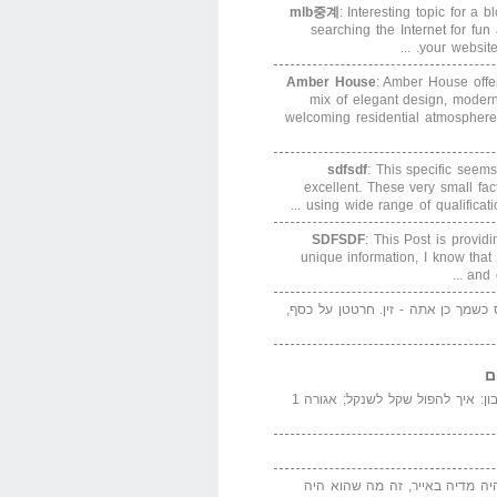
mlb중계
: Interesting topic for a 
searching the Internet for f
your website. 
Amber House
: Amber House offe
mix of elegant design, modern
welcoming residential atmosphere
sdfsdf
: This specific seems
excellent. These very small fa
using wide range of qualification
SDFSDF
: This Post is provid
unique information, I know that
and e
ס כשמך כן אתה - זין. חרטטן על כסף,
ם
המדייה באייר הנבון: איך להפול שקל לשנקל; אגורה 1
יה מדיה באייר, זה מה שהוא היה