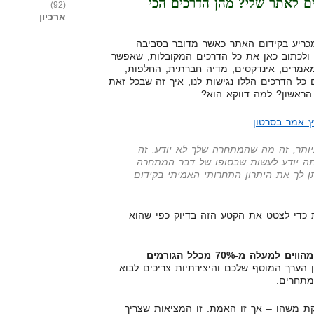
ים לאתר שלי? מהן הדרכים הכי
(92)
ארכיון
מכריע בקידום האתר כאשר מדובר בסביבה
ל ולכתוב כאן את כל הדרכים המקובלות, שאפשר
אמרים, אינדקסים, מדיה חברתית, החלפות,
כל הדרכים הללו נגישות לנו, איך זה שבכל זאת
הראשון? למה דווקא הוא?
ץ אמר בסרטון
:
ותר, זה מה שהמתחרה שלך לא יודע. זה
ה יודע לעשות שבסופו של דבר המתחרה
ן לך את היתרון התחרותי האמיתי בקידום
צריך לעשות כדי לצטט את הקטע הזה בדיוק כפי שהוא
שקישורים מהווים למעלה מ-70% מכלל הגורמים
ן הערך המוסף שלכם והיצירתיות צריכים לבוא
המתחרים.
 משהו – אך זו האמת. זו המציאות שצריך