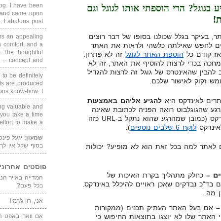
blog. I have been
 בגוגל? הרי הוספתי אותו לגוגל וגם
un and came upon
!
Fabulous post. ...
ר, בעיקר בגלל שכולנו בסופו של דבר רוצים
rs an appealing
 comfort, and a
וצים לחפש שאילתה כלשהי ולראות את האתר
. The thoughtful
אז קודם כל
הוספת האתר לגוגל
זה לא פתרון.
concept and ...
 מחכה בכדי לרצות להוסיף את האתר, זה לא
 להבין שהאינטרס של גוגל זה לרצות להגדיל
 to be definitely
מש זקוק לאישור שלכם.
cts are produced
s know-how. I ...
תרים לאינדקס היא
להגיע אליהם באמצעות
ing valuable and
רגע שהגוגלבוט רואה הפניה לכתובת שאינה
 you take a time
מוכרת לו, הוא מוסיף אותה לאינדקס (כמובן שמהרגע שהוא נתקל ב-URL כזה
ffort to make a ...
לאינדקס
לוקח 6 שלבים נוספים
).
שמעון
: יגעל פינ
בסוף שקל אין לך
 לאתר למה בכל זאת הוא לא מופיע? יכולות
פוסטים אחרוני
ם –
כחלק מתהליך בקרת האיכות של
בד"כ נבדקים שאכן ראויים להיכלל באינדקס.
בכל פעם?
 מה.
אני, רון ג'רמי!
–
אם בעל האתר העתיק תכנים (ממקורות
י האתר שלו לא יוצגו בתוצאות החיפוש כי
אם ווארן באפט ה