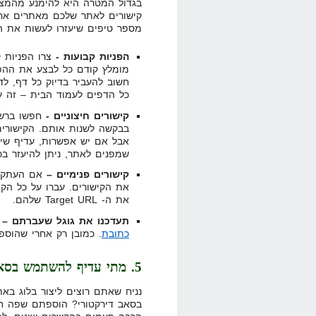
קישורים לאתר שלכם מאתרים אחרי
מספר טיפים שיעזרו לעשות את ה
הפניות קבועות -
מומלץ קודם כל לבצע את ההפנ
חשוב להעביר בדיוק כל דף, ל
כל הדפים לעמוד הבית – זה ע
קישורים חיצוניים -
חפשו ברשת 
אבל אם יש אפשרות, עדיף שיפ
שמפנים לאתר, ניתן להיעזר בכ
קישורים פנימיים –
אם העתקם 
את הקישורים. עברו על כל הק
את ה- Target URL שלהם.
תעדכנו את גוגל שעברתם –
בתו
כתובת
. כמובן רק אחרי שהוספ
5. מתי עדיף להשתמש בסאב דומיין ומתי בסאב דירקטורי?
נניח שאתם רוצים ליצור בלוג בא
בסאב דירקטורי? הוספתם שפה ח