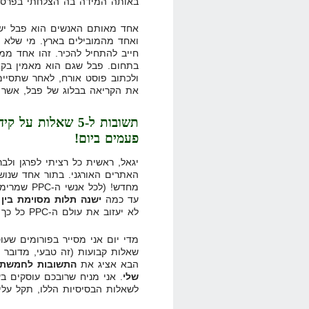
באותה המידה בה הצלחתי בפרסו
אחד מאותם האנשים הוא פבל יש
ואחד מהמובילים בארץ. מי שלא 
חייב להתחיל להכיר. זהו אחד ממק
בתחום. פבל שגם הוא מאמין בק
ולכתוב פוסט אורח, לאחר שתסיימ
את הקריאה בבלוג של פבל, אשר 
פעמים ביום!
יגאל, ראשית כל רציתי לפרגן ולב
האתרים האורגני. בתור אחד שנוש
מחדש! (לכ
עד כמה
ישנה תלות מסוימת בין 2 העולמות
לא יעזוב את עולם ה-PPC כל כך בקלות
שאלות קבועות (זה טבעי, מדובר 
הבא אציג את
התשובות לחמשת ה
שלי
לשאלות הבסיסיות הללו, תקל עלי