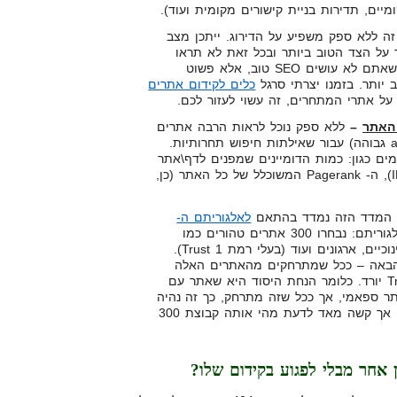
ים, תדירות בניית קישורים מקומית ועוד).
ה ללא ספק משפיע על הדירוג. ייתכן מצב
על הצד הטוב ביותר ובכל זאת לא תראו
התקדמות משמעותית. זה לא שאתם לא עושים SEO טוב, אלא פשוט
יותר. בזמנו יצרתי סרגל
כלים לקידום אתרים
" על אתרי המתחרים, זה עשוי לעזור לכם.
האתר
–
ללא ספק נוכל לראות הרבה אתרים
סמכותיים (בעלי רמת authority גבוהה) עבור שאילתות חיפוש תחרותיות.
ים כגון: כמות הדומיינים שמפנים לדף\אתר
(“ILDs” – In Linking Domains), ה- Pagerank המשוכלל של כל האתר (כן,
מדד הזה נמדד בהתאם
לאלגוריתם ה-
. הסבר קצר על האלגוריתם: נבחרו 300 אתרים טהורים כמו
אתרים ממשלתיים, מוסדות חינוכיים, ארגונים ועוד (בעלי רמת Trust 1).
הבאה – ככל שמתרחקים מהאתרים האלה
(מבחינת הקישורים), כך ה-Trust יורד. כלומר הנחת היסוד היא שאתר עם
ר ספאמי, אך ככל שזה מתרחק, כך זה נהיה
פחות בשליטתו. בעקרון אפשרי אך קשה מאד לדעת מהי אותה קבוצת 300