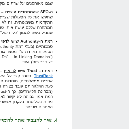
שגם מאוחסנים על שרתים מקומי
ה-SEO שהמתחרים עושים –
ז
שתעשו את כל הפעולות שצריך 
המתחרה שלכם עושה אותו טוב 
שמכיל גישה למגוון "כלי ריגול
רמת ה-Authority שיש
לדפי 
הסמכות נמדדת ע"י מספר גורמ
יש דבר כזה) ועוד.
רמת ה- Trust שיש
לדומיין
–
ה
TrustRank
כעת האלגוריתם עובד בצורה 
רמת אמון גבוהה לא יקשר לאת
האתרים שנבחרו.
4. איך להעביר אתר לדומיין אחר מבלי לפגוע בקידום שלו?