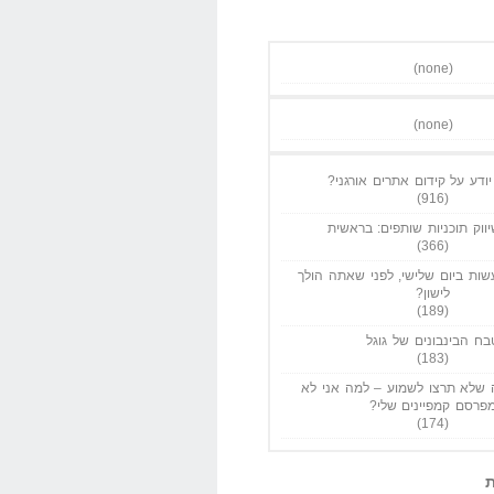
(none)
(none)
ודע על קידום אתרים אורגני?
(916)
ווק תוכניות שותפים: בראשית
(366)
ות ביום שלישי, לפני שאתה הולך
לישון?
(189)
בח הבינבונים של גוגל
(183)
שלא תרצו לשמוע – למה אני לא
פרסם קמפיינים שלי?
(174)
ת