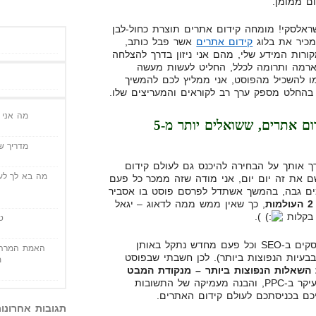
ם ממומן.
ראלסקי!
מומחה קידום אתרים
תוצרת כחול-לבן
מכיר את
בלוג
קידום אתרים
אשר פבל כותב,
ורות המידע שלי, מהם אני ניזון בדרך להצלחה
ארמה ותרומה לכלל, החליט לעשות מעשה
ו להשכיל מהפוסט, אני ממליץ לכם להמשיך
בהחלט מספק ערך רב לקוראים והמעריצים שלו.
מה אני י
תשובות ל-5 שאלות על קידום אתרים, ששואלים יותר מ-5
מדריך שי
רך אותך על הבחירה להיכנס גם לעולם קידום
מה בא לך לעש
ם את זה יום יום, אני מודה שזה ממכר כל פעם
ל אנשי ה-PPC שמרימים גבה, בהמשך אשתדל לפרסם פוסט בו אסביר
, כך שאין ממש ממה לדאוג – יגאל
).
ט
מדי יום אני מסייר בפורומים שעוסקים ב-SEO וכל פעם מחדש נתקל באותן
האמת המרה 
בבעיות הנפוצות ביותר). לכן חשבתי שבפוסט
מ
שאלות הנפוצות ביותר –
מנקודת המבט
. אני מניח שרובכם עוסקים בעיקר ב-PPC, והבנה מעמיקה של התשובות
כם בכניסתכם לעולם קידום האתרים.
תגובות אחרונו