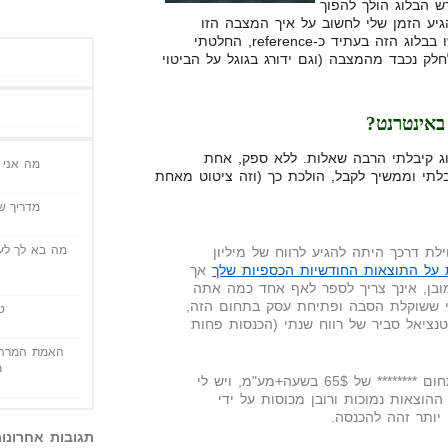
ש הבלוג הולך להפוך
גיע הזמן שלי לחשוב על איך המצבה הזו
תיראה. מאחר ואני יודע שישתמשו בבלוג הזה בעתיד כ-reference, החלטתי
לק נכבד מהמצבה (וגם ידורג בגוגל על הביטוי
אינטרנט?
 קיבלתי הרבה שאלות. ללא ספק, אחת
מה אני י
לתי וממשיך לקבל, הולכת כך (וזה ציטוט מאחת
מדריך שי
מה בא לך לעש
 דרכך היתה להגיע לרווח של מיליון
 על התוצאות החודשיות הכספיות שלך
אך
ובן, אינך צריך לספר לאף אחד כמה אתה
מי ששוקלת הסבה ופתיחת עסק בתחום הזה,
ט
טנציאל סביר של רווח שנתי (הכנסות פחות
האמת המרה 
מ
כיום אני יועצת עצמאית בתחום ******** של 65$ בשעה+מע"מ, ויש לי
 בשבוע. ההוצאות נמוכות ורובן מכוסות על ידי
יותר זהה להכנסה.
תגובות אחרונו