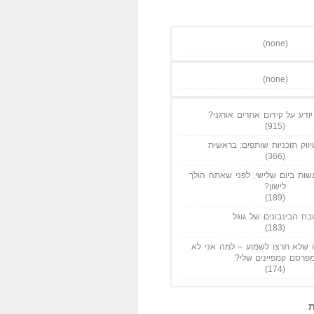
(none)
(none)
ודע על קידום אתרים אורגני?
(915)
ווק תוכניות שותפים: בראשית
(366)
ות ביום שלישי, לפני שאתה הולך
לישון?
(189)
בח הבינבונים של גוגל
(183)
שלא תרצו לשמוע – למה אני לא
פרסם קמפיינים שלי?
(174)
ת