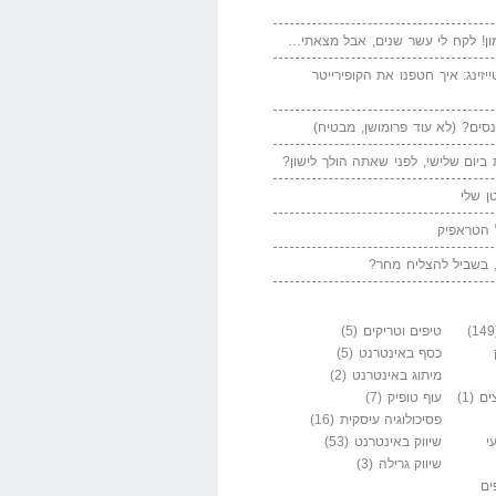
ן! לקח לי עשר שנים, אבל מצאתי…
יזינג: איך חטפנו את הקופירייטר
סים? (לא עוד פרומושן, מבטיח)
ביום שלישי, לפני שאתה הולך לישון?
ן שלי
 הטראפיק
 בשביל להצליח מחר?
טיפים וטריקים
(5)
כסף באינטרנט
(5)
מיתוג באינטרנט
(2)
ים
(1)
עוף טופיק
(7)
פסיכולוגיה עיסקית
(16)
י
שיווק באינטרנט
(53)
שיווק גרילה
(3)
ים