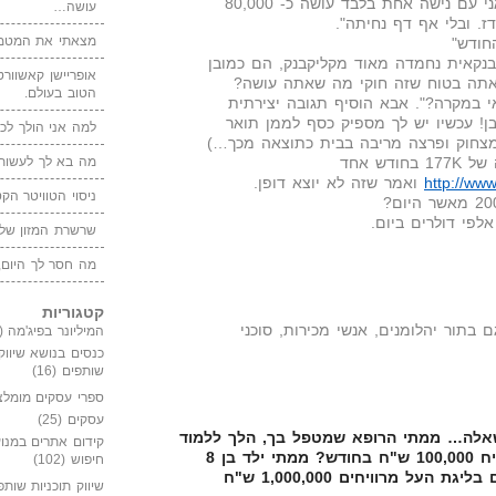
מישהו אחר כתב בבלוג: " אני עם נישה אחת בלבד עושה כ- 80,000
עושה…
ז. ובלי אף דף נחיתה".
מצאתי את המטמו
נקאית נחמדה מאוד מקליקבנק, הם כמובן
אופריישן קאשוורטי
אתה בטוח שזה חוקי מה שאתה עושה?
הטוב בעולם.
 במקרה?". אבא הוסיף תגובה יצירתית
 בן! עכשיו יש לך מספיק כסף לממן תואר
למה אני הולך לכנ
 מצחוק ופרצה מריבה בבית כתוצאה מכך…)
פליקס לשנו דיבר על הכנסה של 177K בחודש אחד
מה בא לך לעשות 
http://www
ואמר שזה לא יוצא דופן.
ניסוי הטוויטר הקט
אלפי דולרים ביום.
שרשרת המזון של
מה חסר לך היום,
קטגוריות
ם בתור יהלומנים, אנשי מכירות, סוכני
המיליונר בפיג'מה
(149)
כנסים בנושא שיווק
שותפים
(16)
ספרי עסקים מומלצ
עסקים
(25)
שאלה… ממתי הרופא שמטפל בך, הלך ללמוד
קידום אתרים במנוע
רפואה כי רופא פרטי יכול להרוויח 100,000 ש"ח בחודש? ממתי ילד בן 8
חיפוש
(102)
הולך לשחק כדורגל כי כדורגלנים בליגת העל מרוויחים 1,000,000 ש"ח
שיווק תוכניות שותפ