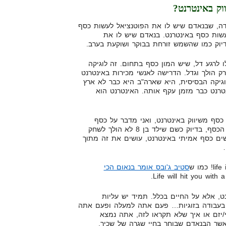
וק באינטרנט?
דה, שבנאדם שיש לו את הפוטנציאל לעשות כסף
שות כסף באינטרנט. בנאדם שיש לו את
דיוק כמו שהשמש זורחת בבוקר ושוקעת בערב.
 לרגע דל, שיש המון כסף בתחום. זה לוגיקה
ק הולך וגדל. הדרישה לאנשי מכירות באינטרנט
וגיקה הבסיסית, היא שארה"ב היא כבר לא ארץ
טרנט כבר מזמן עקף אותה. האינטרנט הוא
סף משיווק באינטרנט, ואני מדבר על כסף
אמיתי… לא עושה את זה בשביל הכסף, בדיוק כשם שילד בן 8 לא הולך לשחק
ים כסף אמיתי באינטרנט, עושים את זה מתוך
סטיב ג'ובס אומר בנאום הכי
נט, אלא על החיים בכלל. תמיד יש עליות
 בעבודה בזוגיות… פעם אתה למעלה ופעם אתה
יזם או איך שלא תקראו לזה, אתה נמצא
אשר הבנאדם שבוחר בחיי שגרה של שכיר.