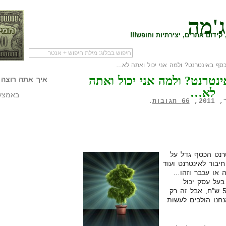
ג'מה
קידום אתרים, יצירתיות וחופש!!!
סף באינטרנט? ולמה אני יכול ואתה לא…
לעמוד הראשי של
להתחיל עם מדריך
מי לעז
נטרנט? ולמה אני יכול ואתה
הבלוג
שיווק שותפים
המילי
איך אתה רוצה 
לא…
באמצעו
66 תגובות
.
רנט הכסף גדל על
בור לאינטרנט ועוד
 או עכבר וזהו…
בעל עסק יכול
להתחיל לגלגל סכומים של 50,000 ש"ח, אבל זה רק
חנו הולכים לעשות