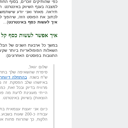
כפי שהותיקים זוכרים, בסוף החוד
למצבה בענף השיווק באינטרנט. ה
לכתוב את הפוסט הזה, שיהפוך לח
איך לעשות כסף באינטרנט
)…
איך אפשר לעשות כסף קל ב
במשך כל ארבעת השנים של הבלוג
השאלות הפופולאריות ביותר שקיב
התגובות בפוסטים האחרונים):
שלום יגאל,
סיפרת שהשאיפה שלך בתחילת
ש"ח בשנה.
בהתחלה דיווחת
באיזשהו שלב הפסקת. זה מ
מרוויח בדיוק ובכל זאת, כ
הייתי מעונינת לדעת מה פו
הוצאות) בשיווק באינטרנט.
עבודה כ-200 שעות
הלקוח, כך שהרווח פחות או 