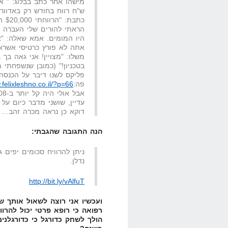
ש"ח רווח בחודש רק באדוורד
כתבת: "הרווחתי $20,000 החודש"
הראתי להורים שלי העברה ב
היו המומים. אמא שאלה: "
אתה לא פורץ כרטיסי אשראי
משלו: "מצויין! אני גאה בך
בטכניון!" (כמובן שנשפחתי
פה:
.felixleshno.co.il/?p=66
אבל אולי היה קל יותר ב-2008 מאשר היום?
עדיין, שושני מדבר כיום על 
דוקא כן נראה מכרה זהב…
הנה התגובה שהגבתי:
ניתן להרוויח סכומים יפים ג
נדלן.
http://bit.ly/vAlfuT
ועכשיו אני רוצה לשאול אותך 