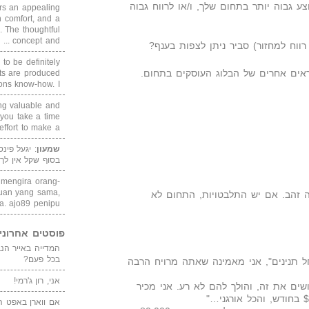
ע גבוה יותר בתחום שלך, ו/או לרווח גבוה
rs an appealing
 comfort, and a
. The thoughtful
concept and ...
 רווח למחזור) סביר ניתן לצפות בענף?
 to be definitely
ים אחרים של הבלוג העוסקים בתחום.
cts are produced
s know-how. I ...
ing valuable and
 you take a time
ffort to make a ...
שמעון
: יגעל פינ
בסוף שקל אין לך
i mengira orang-
puan yang sama,
ה זהב. אם יש התלבטויות, התחום לא
. ajo89 penipu
פוסטים אחרוני
בכל פעם?
חל תנינים", אני מאמינה שאתה מרויח הרבה
אני, רון ג'רמי!
שים את זה, והולך להם לא רע. אני מכיר
אם ווארן באפט ה