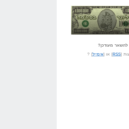
אזל קורא לעצמו
לא יודע משהו?
ונר בפיג'מה
שאל שאלה
להשאר מעודכן?
ת [
RSS
] או [
אימייל
] ?