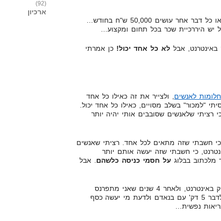
(92)
ארכיון
גם פסלים, ציירים, מהנדסי בניין או כל דבר אחר עושים 50,000 ש"ח בחודש…
ל יש היררכיית שכר בכל תחום ומקצוע…
ק באינטרנט, אבל
לא כל אחד יכול!
כן אמרתי
חלומות לאנשים
, ולצייר את זה כאילו כל אחד
יתי "למכור" בשלב מסויים, כאילו כל אחד יכול.
י רציתי שלאנשים שסובבים אותי יהיה יותר
כי חשבתי שזה מתאים לכל אחד. רציתי שאנשים
טרנט, כי חשבתי שזה יעשה אותם יותר
ד מלכתוב בבלוג
על חסמי כניסה כלשהם
. אבל
היום, לאחר 4 שנים בתחום השיווק באינטרנט, ולאחר 4 שנים שאני מתפרנס
בצורה מלאה מהתחום, אני יכול לדבר 5 דק' עם בנאדם ולדעת מי יעשה כסף
בריאות נפשית…