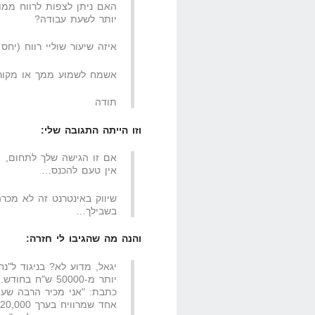
האם ניתן לצפות לרווח ממוצ
יותר לשעת עבודה?
איזה שיעור שוליי רווח (יחס
אשמח לשמוע ממך או מקורא
תודה
וזו הייתה התגובה שלי:
אם זו הגישה שלך לתחום,
אין טעם להכנס…
שיווק באינטרנט זה לא מכר
בשבילך…
והנה מה שהגיבו לי חזרה:
יגאל, מדוע לא? בניגוד ל"נ
יותר מ-50000 ש"ח בחודש.
כתבת: "אני מכיר הרבה שעו
אחד שמרוויח בערך $20,000 בחודש, והכל אורגני…"