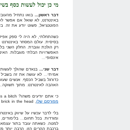
מי כן יכול לעשות כסף בשיו
דבר ראשון…
בואו נתחיל מהעוב
באינטרנט, לא שואל אם אפשר לע
הפוטנציאל, פשוט יודע את זה. ב
כשהתחלתי, לא היה לי ספק אפילו
בסיסית. עולם המסחר באינטרנט ר
רק הולכת וגוברת. החלק השני בל
האפשרויות הבלתי מוגבלות. האינ
אינסופי…
דבר שני…
בנאדם שהולך לעשות כ
כדורגל בשביל הכסף. אנשים שעוש
האהבה לאינטרנט. מתוך תשוקה…
כי אתם יודעים משהו? life is a bitch! כמו ש
מפורסם שלו
, Life will hit you with a brick in the head.
בלי לדבר עכשיו על שיווק באינטר
ומורדות. בכל תחום… בלימודים,
למטה. כשאתה עובד בתור עצמאי/
ברכבת ההרים הזו, הרבה יותר מ