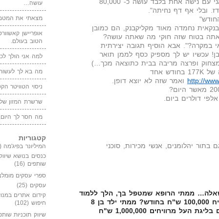
מישהו אחר כתב בבלוג: " אני עם נישה אחת בלבד עושה כ- 80,000
עושה…
ז. ובלי אף דף נחיתה".
מצאתי את המטמו
נקאית נחמדה מאוד מקליקבנק, הם כמובן
אופריישן קאשוורטי
אתה בטוח שזה חוקי מה שאתה עושה?
הטוב בעולם.
 במקרה?". אבא הוסיף תגובה יצירתית
 בן! עכשיו יש לך מספיק כסף לממן תואר
למה אני הולך לכנ
 מצחוק ופרצה מריבה בבית כתוצאה מכך…)
פליקס לשנו דיבר על הכנסה של 177K בחודש אחד
מה בא לך לעשות 
http://www
ואמר שזה לא יוצא דופן.
ניסוי הטוויטר הקט
אלפי דולרים ביום.
שרשרת המזון של
מה חסר לך היום,
קטגוריות
ם בתור יהלומנים, אנשי מכירות, סוכני
המיליונר בפיג'מה
(149)
כנסים בנושא שיווק
שותפים
(16)
ספרי עסקים מומלצ
עסקים
(25)
שאלה… ממתי הרופא שמטפל בך, הלך ללמוד
קידום אתרים במנוע
רפואה כי רופא פרטי יכול להרוויח 100,000 ש"ח בחודש? ממתי ילד בן 8
חיפוש
(102)
הולך לשחק כדורגל כי כדורגלנים בליגת העל מרוויחים 1,000,000 ש"ח
שיווק תוכניות שותפ