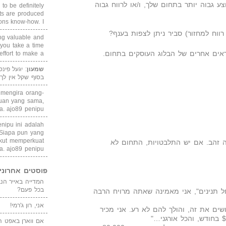
ע גבוה יותר בתחום שלך, ו/או לרווח גבוה
 to be definitely
cts are produced
s know-how. I ...
 רווח למחזור) סביר ניתן לצפות בענף?
ing valuable and
 you take a time
ים אחרים של הבלוג העוסקים בתחום.
ffort to make a ...
שמעון
: יגעל פינ
בסוף שקל אין לך
i mengira orang-
puan yang sama,
. ajo89 penipu
enipu ini adalah
 Siapa pun yang
kut memperkuat
ה זהב. אם יש התלבטויות, התחום לא
a. ajo89 penipu
פוסטים אחרוני
בכל פעם?
חל תנינים", אני מאמינה שאתה מרויח הרבה
אני, רון ג'רמי!
שים את זה, והולך להם לא רע. אני מכיר
אם ווארן באפט ה