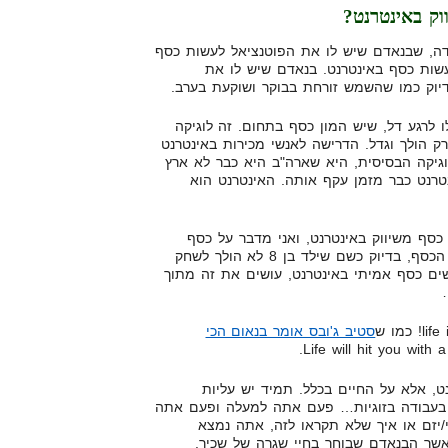
וק באינטרנט?
דה, שבנאדם שיש לו את הפוטנציאל לעשות כסף
שות כסף באינטרנט. בנאדם שיש לו את
דיוק כמו שהשמש זורחת בבוקר ושוקעת בערב.
 לרגע דל, שיש המון כסף בתחום. זה לוגיקה
ק הולך וגדל. הדרישה לאנשי מכירות באינטרנט
וגיקה הבסיסית, היא שארה"ב היא כבר לא ארץ
טרנט כבר מזמן עקף אותה. האינטרנט הוא
סף משיווק באינטרנט, ואני מדבר על כסף
אמיתי… לא עושה את זה בשביל הכסף, בדיוק כשם שילד בן 8 לא הולך לשחק
ים כסף אמיתי באינטרנט, עושים את זה מתוך
סטיב ג'ובס אומר בנאום הכי
נט, אלא על החיים בכלל. תמיד יש עליות
 בעבודה בזוגיות… פעם אתה למעלה ופעם אתה
יזם או איך שלא תקראו לזה, אתה נמצא
אשר הבנאדם שבוחר בחיי שגרה של שכיר.