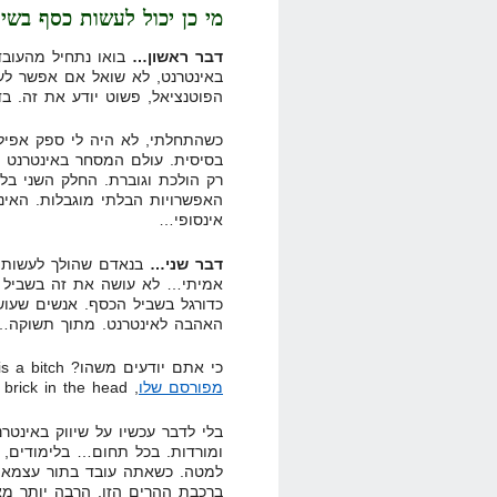
מי כן יכול לעשות כסף בשיו
דבר ראשון…
בואו נתחיל מהעוב
באינטרנט, לא שואל אם אפשר לע
הפוטנציאל, פשוט יודע את זה. ב
כשהתחלתי, לא היה לי ספק אפילו
בסיסית. עולם המסחר באינטרנט ר
רק הולכת וגוברת. החלק השני בל
האפשרויות הבלתי מוגבלות. האינ
אינסופי…
דבר שני…
בנאדם שהולך לעשות כ
כדורגל בשביל הכסף. אנשים שעוש
האהבה לאינטרנט. מתוך תשוקה…
כי אתם יודעים משהו? life is a bitch! כמו ש
מפורסם שלו
, Life will hit you with a brick in the head.
בלי לדבר עכשיו על שיווק באינטר
ומורדות. בכל תחום… בלימודים,
למטה. כשאתה עובד בתור עצמאי/
ברכבת ההרים הזו, הרבה יותר מ