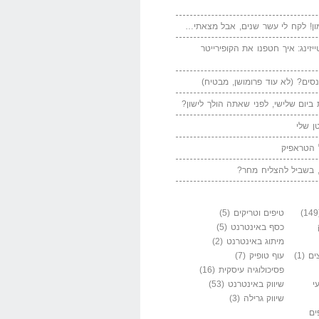
ן! לקח לי עשר שנים, אבל מצאתי…
יזינג: איך חטפנו את הקופירייטר
סים? (לא עוד פרומושן, מבטיח)
ביום שלישי, לפני שאתה הולך לישון?
ן שלי
 הטראפיק
 בשביל להצליח מחר?
טיפים וטריקים
(5)
כסף באינטרנט
(5)
מיתוג באינטרנט
(2)
ים
(1)
עוף טופיק
(7)
פסיכולוגיה עיסקית
(16)
י
שיווק באינטרנט
(53)
שיווק גרילה
(3)
ים