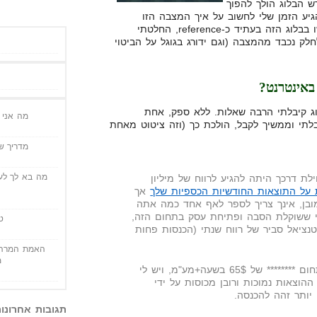
ש הבלוג הולך להפוך
גיע הזמן שלי לחשוב על איך המצבה הזו
תיראה. מאחר ואני יודע שישתמשו בבלוג הזה בעתיד כ-reference, החלטתי
לק נכבד מהמצבה (וגם ידורג בגוגל על הביטוי
אינטרנט?
 קיבלתי הרבה שאלות. ללא ספק, אחת
מה אני י
לתי וממשיך לקבל, הולכת כך (וזה ציטוט מאחת
מדריך שי
מה בא לך לעש
 דרכך היתה להגיע לרווח של מיליון
 על התוצאות החודשיות הכספיות שלך
אך
ובן, אינך צריך לספר לאף אחד כמה אתה
מי ששוקלת הסבה ופתיחת עסק בתחום הזה,
ט
טנציאל סביר של רווח שנתי (הכנסות פחות
האמת המרה 
מ
כיום אני יועצת עצמאית בתחום ******** של 65$ בשעה+מע"מ, ויש לי
 בשבוע. ההוצאות נמוכות ורובן מכוסות על ידי
יותר זהה להכנסה.
תגובות אחרונו