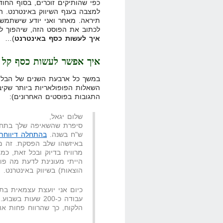
כפי שהותיקים זוכרים, בסוף החוד
למצבה בענף השיווק באינטרנט. ה
לכתוב את הפוסט הזה, שיהפוך לח
איך לעשות כסף באינטרנט
)…
איך אפשר לעשות כסף קל ב
במשך כל ארבעת השנים של הבלוג
השאלות הפופולאריות ביותר שקיב
התגובות בפוסטים האחרונים):
שלום יגאל,
סיפרת שהשאיפה שלך בתחילת
ש"ח בשנה.
בהתחלה דיווחת
באיזשהו שלב הפסקת. זה מ
מרוויח בדיוק ובכל זאת, כ
הייתי מעונינת לדעת מה פו
הוצאות) בשיווק באינטרנט.
עבודה כ-200 שעות
הלקוח, כך שהרווח פחות או 