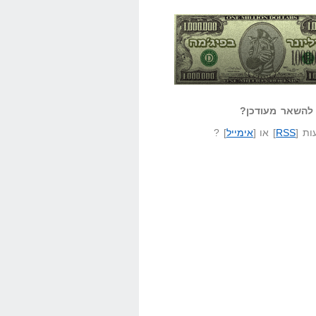
אזל קורא לעצמו
לא יודע משהו?
ונר בפיג'מה
שאל שאלה
להשאר מעודכן?
ת [
RSS
] או [
אימייל
] ?