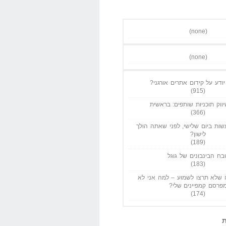
(none)
(none)
ודע על קידום אתרים אורגני?
(915)
ווק תוכניות שותפים: בראשית
(366)
ות ביום שלישי, לפני שאתה הולך
לישון?
(189)
בח הבינבונים של גוגל
(183)
שלא תרצו לשמוע – למה אני לא
פרסם קמפיינים שלי?
(174)
ת