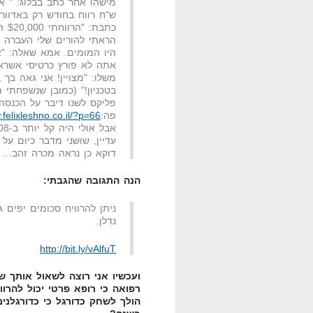
ש"ח רווח בחודש רק באדוורד
כתבת: "הרווחתי $20,000 החודש"
הראתי להורים שלי העברה ב
היו המומים. אמא שאלה: "
אתה לא פורץ כרטיסי אשראי
משלו: "מצויין! אני גאה בך
בטכניון!" (כמובן שנשפחתי
פה:
.felixleshno.co.il/?p=66
אבל אולי היה קל יותר ב-2008 מאשר היום?
עדיין, שושני מדבר כיום על 
דוקא כן נראה מכרה זהב…
הנה התגובה שהגבתי:
ניתן להרוויח סכומים יפים ג
נדלן.
http://bit.ly/vAlfuT
ועכשיו אני רוצה לשאול אותך 