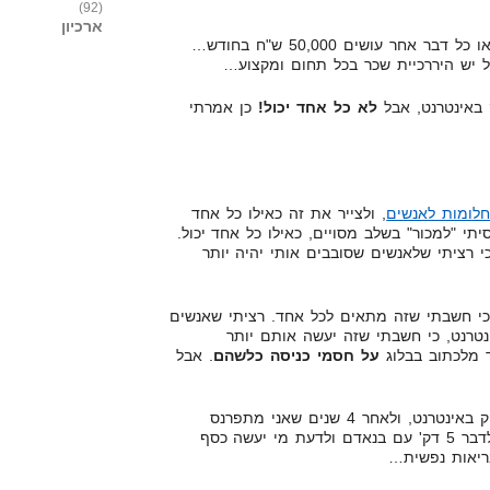
(92)
ארכיון
גם פסלים, ציירים, מהנדסי בניין או כל דבר אחר עושים 50,000 ש"ח בחודש…
ל יש היררכיית שכר בכל תחום ומקצוע…
ק באינטרנט, אבל
לא כל אחד יכול!
כן אמרתי
חלומות לאנשים
, ולצייר את זה כאילו כל אחד
יתי "למכור" בשלב מסויים, כאילו כל אחד יכול.
י רציתי שלאנשים שסובבים אותי יהיה יותר
כי חשבתי שזה מתאים לכל אחד. רציתי שאנשים
טרנט, כי חשבתי שזה יעשה אותם יותר
ד מלכתוב בבלוג
על חסמי כניסה כלשהם
. אבל
היום, לאחר 4 שנים בתחום השיווק באינטרנט, ולאחר 4 שנים שאני מתפרנס
בצורה מלאה מהתחום, אני יכול לדבר 5 דק' עם בנאדם ולדעת מי יעשה כסף
בריאות נפשית…