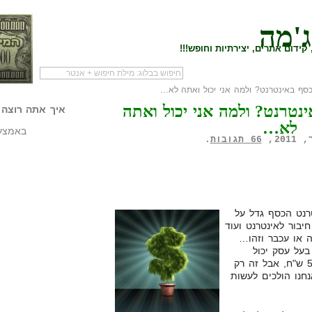
ג'מה
קידום אתרים, יצירתיות וחופש!!!
סף באינטרנט? ולמה אני יכול ואתה לא…
לעמוד הראשי של
להתחיל עם מדריך
מי לעז
נטרנט? ולמה אני יכול ואתה
הבלוג
שיווק שותפים
המילי
איך אתה רוצה 
לא…
באמצעו
66 תגובות
.
רנט הכסף גדל על
בור לאינטרנט ועוד
 או עכבר וזהו…
בעל עסק יכול
להתחיל לגלגל סכומים של 50,000 ש"ח, אבל זה רק
חנו הולכים לעשות