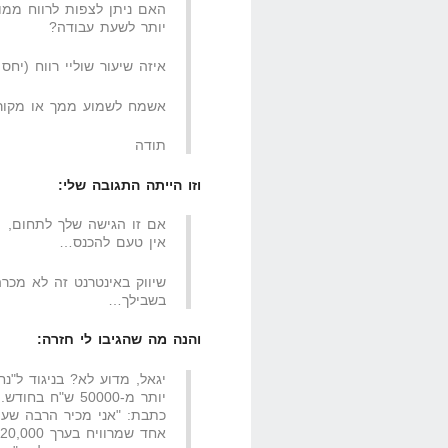
האם ניתן לצפות לרווח ממוצ
יותר לשעת עבודה?
איזה שיעור שוליי רווח (יחס
אשמח לשמוע ממך או מקורא
תודה
וזו הייתה התגובה שלי:
אם זו הגישה שלך לתחום,
אין טעם להכנס…
שיווק באינטרנט זה לא מכר
בשבילך…
והנה מה שהגיבו לי חזרה:
יגאל, מדוע לא? בניגוד ל"נ
יותר מ-50000 ש"ח בחודש.
כתבת: "אני מכיר הרבה שעו
אחד שמרוויח בערך $20,000 בחודש, והכל אורגני…"