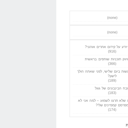
(none)
(none)
ודע על קידום אתרים אורגני?
(916)
ווק תוכניות שותפים: בראשית
(366)
ות ביום שלישי, לפני שאתה הולך
לישון?
(189)
בח הבינבונים של גוגל
(183)
שלא תרצו לשמוע – למה אני לא
פרסם קמפיינים שלי?
(174)
ת