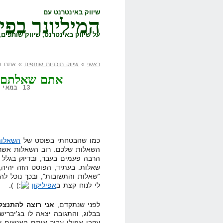
שיווק באינטרנט עם
המיליונר בפי
על שיווק באינטרנט, שיווק שותפים, 
ראשי
»
שיווק תוכניות שותפים
» אתם שא
אתם שאלתם, ה
13 במאי, 2009,
כמו שהבטחתי בפוסט של
השאלות
השאלות שלכם. רוב השאלות אשר 
שאלות. בעתיד, הפוסט הזה יהיה,
"שאלות והתשובות", ובכך נוכל ל
לי לנוח קצת ב
אפיליקון
).
לפני שנתקדם,
אני רוצה להתנצל
בבלוג, והתגובה יצאה לו בג'יבריש
עקבי אפילו עבור אותם האנשים ש