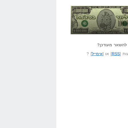
אזל קורא לעצמו
לא יודע משהו?
ונר בפיג'מה
שאל שאלה
להשאר מעודכן?
ת [
RSS
] או [
אימייל
] ?