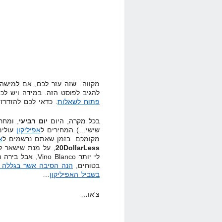
מקווה שזה עזר לכם, אם למישהו
להגיב לפוסט הזה. במידה ויש לכ
פתוח לשאלות
. כדאי לכם להזדרז
בכל מקרה, היום
יום רביעי
, ומחר
שישי…) המחירים ל
אפיליקון
עולים
מקומכם. בזמן שאתם נרשמים ל
א
20DollarLess
, על מנת שישאר ל
לי יותר Vino Blanco, אבל בירה נשמע יותר טוב)
בטוחים,
הנה הסיבה אשר בגללה (
בשביל האפיליקון
…
צ'או…