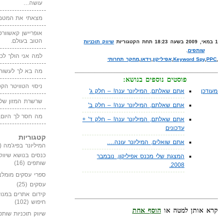
עושה…
מצאתי את המטמו
אופריישן קאשוורטי
הטוב בעולם.
שיווק תוכניות
שותפים
.
למה אני הולך לכנ
PPC
,
Keyword Spy
,
אפיליקון
,
וידאו
,
מחקר תחרותי
מה בא לך לעשות 
פוסטים נוספים בנושא:
ניסוי הטוויטר הקט
עודכן
אתם שאלתם, המיליונר ענה! – חלק ג'
שרשרת המזון של
אתם שאלתם, המיליונר ענה! – חלק ב'
מה חסר לך היום,
אתם שאלתם, המיליונר ענה! – חלק ד' +
עדכונים
קטגוריות
אתם שואלים, המיליונר עונה….
המיליונר בפיג'מה
(149)
כנסים בנושא שיווק
המצגת שלי מכנס אפיליקון, נובמבר
שותפים
(16)
2008.
ספרי עסקים מומלצ
עסקים
(25)
קידום אתרים במנוע
חיפוש
(102)
הוסף אחת
שיווק תוכניות שותפ