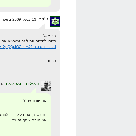
גו'קר
13 במאי 2009 בשעה 23:57
היי יגאל
רציתי לפרסם פה לינק שמבטא את ה
?v=XpQQpIOCp_A&feature=related
תודה
המיליונר בפיג'מה
14 במאי 2009 בשעה 0:31
מה קורה אחי?
זה בסדר, אתה לא חייב להתאמ
אני אוהב אותך גם כך…