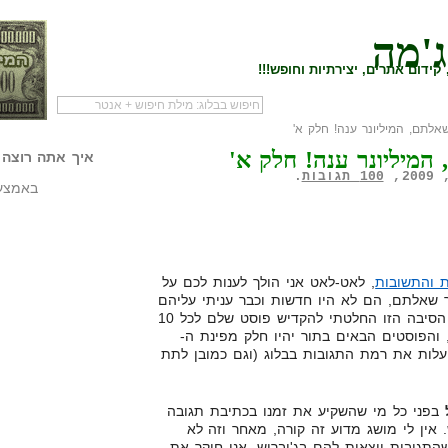
ג'מה
קידום אתרים, יצירתיות וחופש!!!
לתם, המיליונר ענה! חלק א'
לעמוד הראשי של
להתחיל עם מדריך
מי לעז
מיליונר ענה! חלק א'
הבלוג
שיווק שותפים
המילי
איך אתה רוצה 
100 תגובות
.
באמצעו
 והתשובות
, לאט-לאט אני הולך לענות לכם על
שאלתם, הם לא היו חדשות וכבר עניתי עליהם
הרבה פעמים בעבר, ובדיוק בגלל הסיבה הזו החלטתי להקדיש פוסט שלם לכל 10
 והפוסטים הבאים בתור יהיו חלק מפינת ה-
העלות את רמת התגובות בבלוג (וגם כמובן לתת
בפני כל מי שהשקיע את זמנו בכתיבת תגובה
. אין לי מושג מדוע זה קורה, מאחר וזה לא
התגובות יוצאות להם בג'יבריש. אני חוקר את