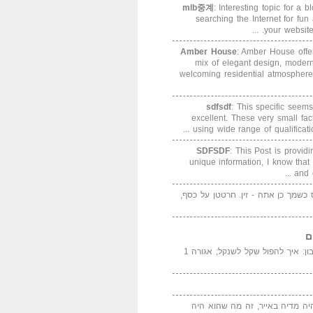
mlb중계
: Interesting topic for a 
searching the Internet for f
your website. 
Amber House
: Amber House offe
mix of elegant design, modern
welcoming residential atmosphere
sdfsdf
: This specific seems
excellent. These very small fa
using wide range of qualification
SDFSDF
: This Post is provid
unique information, I know that
and e
ס כשמך כן אתה - זין. חרטטן על כסף,
ם
המדייה באייר הנבון: איך להפול שקל לשנקל; אגורה 1
יה מדיה באייר, זה מה שהוא היה