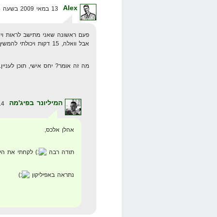
Alex
13 במאי 2009 בשעה 20:44
פעם ראשונה שאני מתישב לראות וידאו שהוא יותר מ-5 דקו
אבל וואלה, 15 דקות ויכולתי להמשיך מעט.
מה זה אומר? יחס אישי, תוכן לעניין.
המיליונר בפיג'מה
14 במאי 2009 בשעה 0:19
אהלן אלכס,
תודה רבה
לקחתי את העצ
נתראה באפיליקון