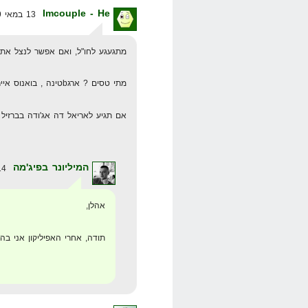
Imcouple - He
13 במאי 2009 בשעה 21:25
מתגעגע לחו"ל, ואם אפשר לנצל את הב
מתי טסים ? ארגbטינה , בואנוס איירס …..
אם תגיע לאריאל דה אג'ודה בברזיל שב לאכול ב 
המיליונר בפיג'מה
14 במאי 2009 בשעה 0:20
אהלן,
תודה, אחרי האפיליקון אני ב