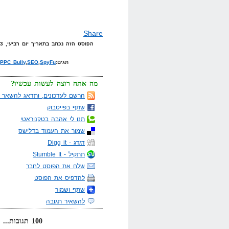
Share
הפוסט הזה נכתב בתאריך יום רביעי, 13 במאי, 2009 בשעה 18:23 תחת הקטגוריות
תגים:
SpyFu
,
SEO
,
PPC Bully
,
מה אתה רוצה לעשות עכשיו?
הרשם לעדכונים, ותדאג להשאר מ
שתף בפייסבוק
תנו לי אהבה בטקנוראטי
שמור את העמוד בדלישס
דגדג - Digg it
תתקיל - Stumble It
שלח את הפוסט לחבר
להדפיס את הפוסט
שתף ושמור
להשאיר תגובה
100 תגובות... קרא אותן למטה או