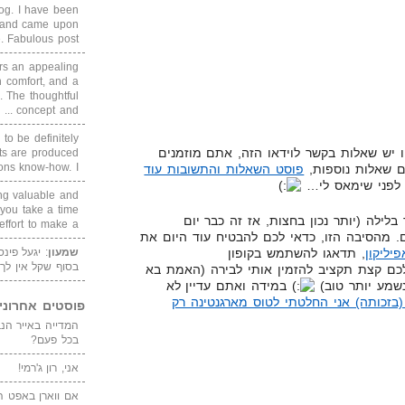
blog. I have been
un and came upon
Fabulous post. ...
rs an appealing
 comfort, and a
. The thoughtful
concept and ...
 to be definitely
 יש שאלות בקשר לוידאו הזה, אתם מוזמנים
cts are produced
s know-how. I ...
ם שאלות נוספות,
פוסט השאלות והתשובות עוד
 לפני שימאס לי…
ing valuable and
 you take a time
 בלילה (יותר נכון בחצות, אז זה כבר יום
ffort to make a ...
. מהסיבה הזו, כדאי לכם להבטיח עוד היום את
שמעון
: יגעל פינ
פיליקון
, תדאגו להשתמש בקופון
בסוף שקל אין לך
כם קצת תקציב להזמין אותי לבירה (האמת בא
במידה ואתם עדיין לא
בזכותה) אני החלטתי לטוס מארגנטינה רק
פוסטים אחרוני
בכל פעם?
אני, רון ג'רמי!
אם ווארן באפט ה