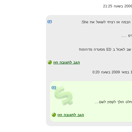
(#)
מה אז רציתי לשאול את She:
ED מסעדה מדהימה!
הגב לתגובה הזו
(#)
החלט הולך לקפוץ לשם….
הגב לתגובה הזו