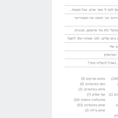
ן! לקח לי עשר שנים, אבל מצאתי…
יזינג: איך חטפנו את הקופירייטר
סים? (לא עוד פרומושן, מבטיח)
ביום שלישי, לפני שאתה הולך לישון?
ן שלי
 הטראפיק
 בשביל להצליח מחר?
טיפים וטריקים
(5)
כסף באינטרנט
(5)
מיתוג באינטרנט
(2)
ים
(1)
עוף טופיק
(7)
פסיכולוגיה עיסקית
(16)
י
שיווק באינטרנט
(53)
שיווק גרילה
(3)
ים