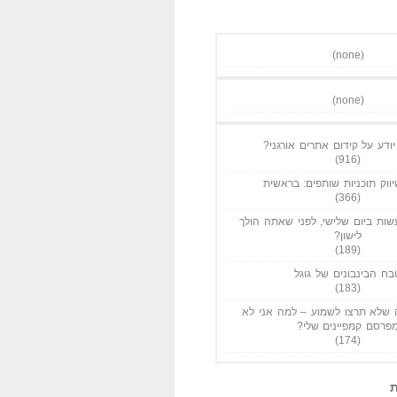
(none)
(none)
ודע על קידום אתרים אורגני?
(916)
ווק תוכניות שותפים: בראשית
(366)
ות ביום שלישי, לפני שאתה הולך
לישון?
(189)
בח הבינבונים של גוגל
(183)
שלא תרצו לשמוע – למה אני לא
פרסם קמפיינים שלי?
(174)
ת