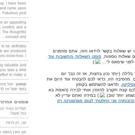
blog. I have been
un and came upon
Fabulous post. ...
rs an appealing
 comfort, and a
. The thoughtful
concept and ...
 to be definitely
 יש שאלות בקשר לוידאו הזה, אתם מוזמנים
cts are produced
s know-how. I ...
ם שאלות נוספות,
פוסט השאלות והתשובות עוד
 לפני שימאס לי…
ing valuable and
 you take a time
 בלילה (יותר נכון בחצות, אז זה כבר יום
ffort to make a ...
. מהסיבה הזו, כדאי לכם להבטיח עוד היום את
שמעון
: יגעל פינ
פיליקון
, תדאגו להשתמש בקופון
בסוף שקל אין לך
כם קצת תקציב להזמין אותי לבירה (האמת בא
במידה ואתם עדיין לא
בזכותה) אני החלטתי לטוס מארגנטינה רק
פוסטים אחרוני
בכל פעם?
אני, רון ג'רמי!
אם ווארן באפט ה