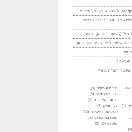
ן! לקח לי עשר שנים, אבל מצאתי…
יזינג: איך חטפנו את הקופירייטר
סים? (לא עוד פרומושן, מבטיח)
ביום שלישי, לפני שאתה הולך לישון?
ן שלי
 הטראפיק
 בשביל להצליח מחר?
טיפים וטריקים
(5)
כסף באינטרנט
(5)
מיתוג באינטרנט
(2)
ים
(1)
עוף טופיק
(7)
פסיכולוגיה עיסקית
(16)
י
שיווק באינטרנט
(53)
שיווק גרילה
(3)
ים