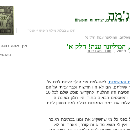
ג'מה
קידום אתרים, יצירתיות וחופש!!!
לתם, המיליונר ענה! חלק א'
לעמוד הראשי של
להתחיל עם מדריך
מי לעז
מיליונר ענה! חלק א'
הבלוג
שיווק שותפים
המילי
איך אתה רוצה 
100 תגובות
.
באמצעו
 והתשובות
, לאט-לאט אני הולך לענות לכם על
שאלתם, הם לא היו חדשות וכבר עניתי עליהם
הרבה פעמים בעבר, ובדיוק בגלל הסיבה הזו החלטתי להקדיש פוסט שלם לכל 10
 והפוסטים הבאים בתור יהיו חלק מפינת ה-
העלות את רמת התגובות בבלוג (וגם כמובן לתת
בפני כל מי שהשקיע את זמנו בכתיבת תגובה
. אין לי מושג מדוע זה קורה, מאחר וזה לא
התגובות יוצאות להם בג'יבריש. אני חוקר את