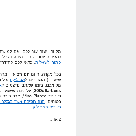
מקווה שזה עזר לכם, אם למישהו
להגיב לפוסט הזה. במידה ויש לכ
פתוח לשאלות
. כדאי לכם להזדרז
בכל מקרה, היום
יום רביעי
, ומחר
שישי…) המחירים ל
אפיליקון
עולים
מקומכם. בזמן שאתם נרשמים ל
א
20DollarLess
, על מנת שישאר ל
לי יותר Vino Blanco, אבל בירה נשמע יותר טוב)
בטוחים,
הנה הסיבה אשר בגללה (
בשביל האפיליקון
…
צ'או…