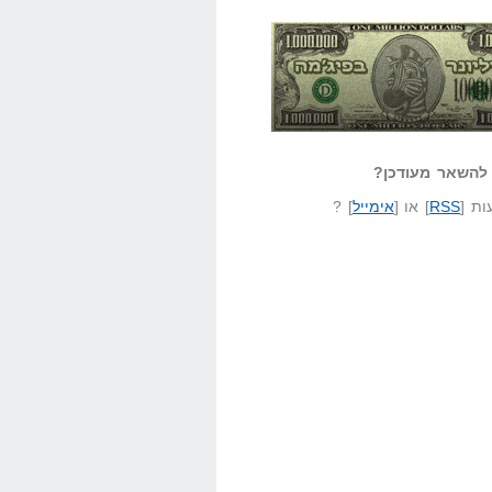
אזל קורא לעצמו
לא יודע משהו?
ונר בפיג'מה
שאל שאלה
להשאר מעודכן?
ת [
RSS
] או [
אימייל
] ?