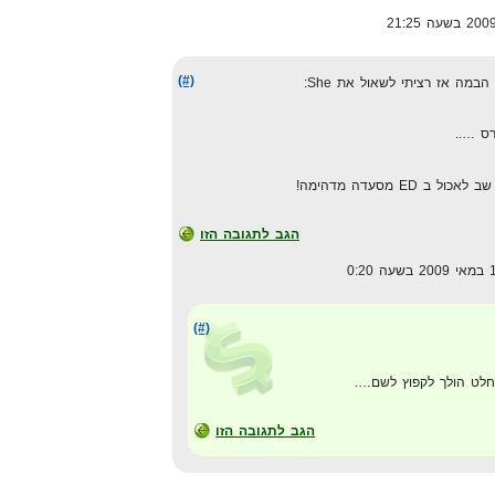
(#)
מה אז רציתי לשאול את She:
ED מסעדה מדהימה!
הגב לתגובה הזו
(#)
החלט הולך לקפוץ לשם….
הגב לתגובה הזו