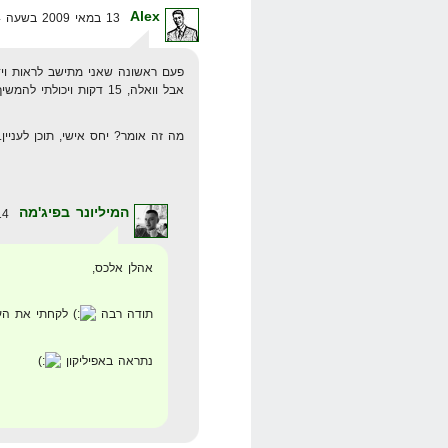
Alex
13 במאי 2009 בשעה 20:44
פעם ראשונה שאני מתישב לראות וידאו שהוא יותר מ-5 דקו
אבל וואלה, 15 דקות ויכולתי להמשיך מעט.
מה זה אומר? יחס אישי, תוכן לעניין.
המיליונר בפיג'מה
14 במאי 2009 בשעה 0:19
אהלן אלכס,
תודה רבה
לקחתי את העצ
נתראה באפיליקון