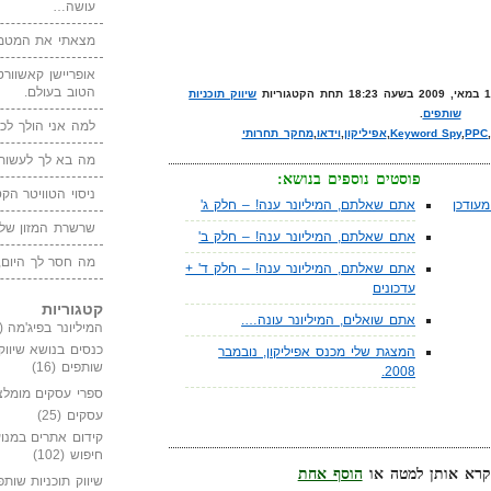
עושה…
מצאתי את המטמו
אופריישן קאשוורטי
הטוב בעולם.
שיווק תוכניות
שותפים
.
למה אני הולך לכנ
PPC
,
Keyword Spy
,
אפיליקון
,
וידאו
,
מחקר תחרותי
מה בא לך לעשות 
פוסטים נוספים בנושא:
ניסוי הטוויטר הקט
עודכן
אתם שאלתם, המיליונר ענה! – חלק ג'
שרשרת המזון של
אתם שאלתם, המיליונר ענה! – חלק ב'
מה חסר לך היום,
אתם שאלתם, המיליונר ענה! – חלק ד' +
עדכונים
קטגוריות
אתם שואלים, המיליונר עונה….
המיליונר בפיג'מה
(149)
כנסים בנושא שיווק
המצגת שלי מכנס אפיליקון, נובמבר
שותפים
(16)
2008.
ספרי עסקים מומלצ
עסקים
(25)
קידום אתרים במנוע
חיפוש
(102)
הוסף אחת
שיווק תוכניות שותפ