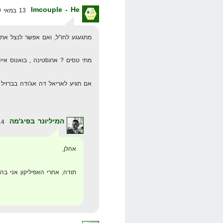
Imcouple - He
13 במאי 2009 בשעה 21:25
מתגעגע לחו"ל, ואם אפשר לנצל את הב
מתי טסים ? ארגbטינה , בואנוס איירס …..
אם תגיע לאריאל דה אג'ודה בברזיל שב לאכול ב 
המיליונר בפיג'מה
14 במאי 2009 בשעה 0:20
אהלן,
תודה, אחרי האפיליקון אני ב