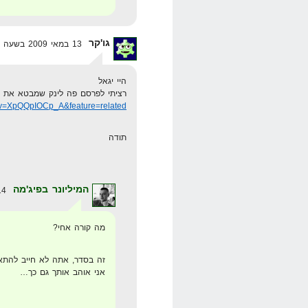
גו'קר
13 במאי 2009 בשעה 23:57
היי יגאל
רציתי לפרסם פה לינק שמבטא את ה
?v=XpQQpIOCp_A&feature=related
תודה
המיליונר בפיג'מה
14 במאי 2009 בשעה 0:31
מה קורה אחי?
זה בסדר, אתה לא חייב להתאמ
אני אוהב אותך גם כך…