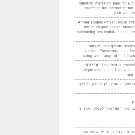
mlb중계
: Interesting topic for a 
searching the Internet for f
your website. 
Amber House
: Amber House offe
mix of elegant design, modern
welcoming residential atmosphere
sdfsdf
: This specific seems
excellent. These very small fa
using wide range of qualification
SDFSDF
: This Post is provid
unique information, I know that
and e
ס כשמך כן אתה - זין. חרטטן על כסף,
ם
המדייה באייר הנבון: איך להפול שקל לשנקל; אגורה 1
יה מדיה באייר, זה מה שהוא היה