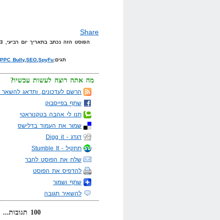
Share
הפוסט הזה נכתב בתאריך יום רביעי, 13 במאי, 2009 בשעה 18:23 תחת הקטגוריות
תגים:
SpyFu
,
SEO
,
PPC Bully
,
מה אתה רוצה לעשות עכשיו?
הרשם לעדכונים, ותדאג להשאר מ
שתף בפייסבוק
תנו לי אהבה בטקנוראטי
שמור את העמוד בדלישס
דגדג - Digg it
תתקיל - Stumble It
שלח את הפוסט לחבר
להדפיס את הפוסט
שתף ושמור
להשאיר תגובה
100 תגובות... קרא אותן למטה או