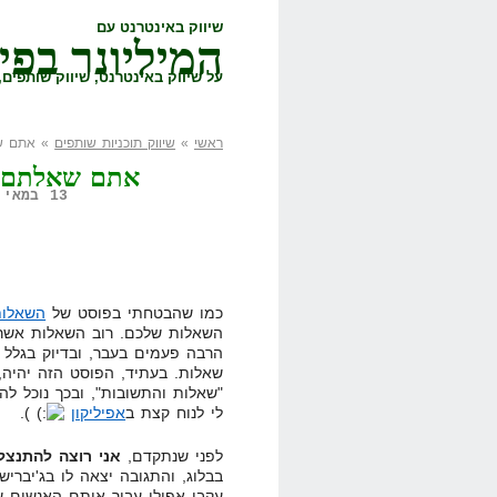
שיווק באינטרנט עם
המיליונר בפי
על שיווק באינטרנט, שיווק שותפים, 
ראשי
»
שיווק תוכניות שותפים
» אתם שא
אתם שאלתם, ה
13 במאי, 2009,
כמו שהבטחתי בפוסט של
השאלות
השאלות שלכם. רוב השאלות אשר 
שאלות. בעתיד, הפוסט הזה יהיה,
"שאלות והתשובות", ובכך נוכל ל
לי לנוח קצת ב
אפיליקון
).
לפני שנתקדם,
אני רוצה להתנצל
בבלוג, והתגובה יצאה לו בג'יבריש
עקבי אפילו עבור אותם האנשים ש