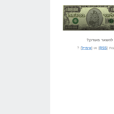
אזל קורא לעצמו
לא יודע משהו?
ונר בפיג'מה
שאל שאלה
להשאר מעודכן?
ת [
RSS
] או [
אימייל
] ?