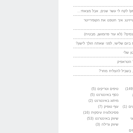
ן! לקח לי עשר שנים, אבל מצאתי…
יזינג: איך חטפנו את הקופירייטר
סים? (לא עוד פרומושן, מבטיח)
ביום שלישי, לפני שאתה הולך לישון?
ן שלי
 הטראפיק
 בשביל להצליח מחר?
טיפים וטריקים
(5)
כסף באינטרנט
(5)
מיתוג באינטרנט
(2)
ים
(1)
עוף טופיק
(7)
פסיכולוגיה עיסקית
(16)
י
שיווק באינטרנט
(53)
שיווק גרילה
(3)
ים