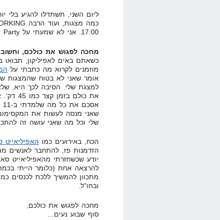
17:00. אני לא שמעתי על After Party כלשהו, אבל אני די בטוח שיהיה.
מחכה לפגוש את כולכם, וחשוב ל
כשאתם באים לאפיליקון, תבואו בל
מוזמנים לקרוא מה כתבתי על
המצ
אומר שאני לא בטוח שהמצגות של ה
למצגת שלי. הסיבה לכך היא, שלא
את כולם ב
שאני מנסה לעשות את המקסימום, 
שלי וכל מה שאני עושה זה להתכונן
הכח, באירועים כמו
האפיליאייט ס
הזדמנות פז, להתחבר לאנשים מה
יודע שכשחזרתי מהאפיליאייט סאמ
מתכוון להמשיך ללכת לכנסים כמו 
ובחו"ל.
מחכה לפגוש את כולכם,
סוף שבוע נעים…