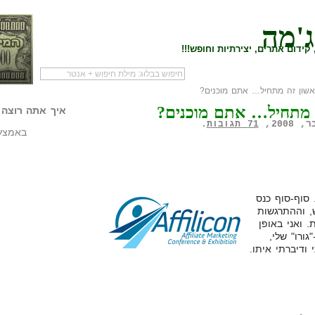
ג'מה
קידום אתרים, יצירתיות וחופש!!!
אשון זה מתחיל… אתם מוכנים?
לעמוד הראשי של
להתחיל עם מדריך
מי לעז
ה מתחיל… אתם מוכנים?
הבלוג
שיווק שותפים
המילי
איך אתה רוצה 
71 תגובות
.
באמצעו
 סוף-סוף כנס
, וההתרגשות
 ואני באופן
ורו" שלי,
דיברתי איתו.