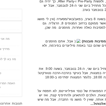
תמיד מנסים להאריך כל דבר טוב, ולעשות Pre-Party ו-After Party, כך יהיה גם
באפיליקון. אתם אולי חושבים שהכל מתחיל ביום שני ה-24 לנובמבר, אבל יש
האירוע המקדים והלא רשמי, יחל בשעה 8 בערב, בפאב/באר/מסעדה (אין לי מושג
(Bogdea), אשר ממוקם ברחוב המנופים 8, הרצליה. גם
למסיבות כאלה ואחרות, מוזמנים. מה שכן,
מה אני י
מסיבות מובנות)
אבל, אתם מוזמנים
ים שהם כבר באמת מיליונרים בפיג'מה, ולא
מדריך שי
מה בא לך לעש
כנס ה-Affilicon עצמו מתוכנן להתחיל ביום שני, ה-24 בנובמבר, בשעה 9:00. את
ה במצגות, אבל בעיקר בהרבה-הרבה נטוורקינג!
ט
היום הראשון אמור להסתיים בשעה 18:00, כלומר המצגות יסתיימו ב-18:00
האמת המרה 
מ
המפוארת של כנסי אפיליאייטס, לא תפסח על
אות, הולכים להתארגן ולהתיפיף קצת, ואז יש
ותה, שאין לי מושג מי החברה, אבל מה שיש
תגובות אחרונו
אלכוהול…