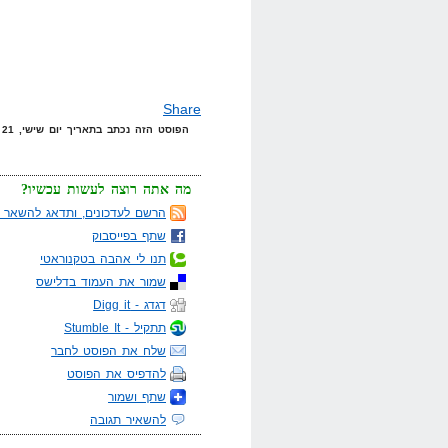
Share
הפוסט הזה נכתב בתאריך יום שישי, 21 בנובמבר, 2008 בשעה 21:31 תחת הקטגוריות
מה אתה רוצה לעשות עכשיו?
הרשם לעדכונים, ותדאג להשאר מ
שתף בפייסבוק
תנו לי אהבה בטקנוראטי
שמור את העמוד בדלישס
דגדג - Digg it
תתקיל - Stumble It
שלח את הפוסט לחבר
להדפיס את הפוסט
שתף ושמור
להשאיר תגובה