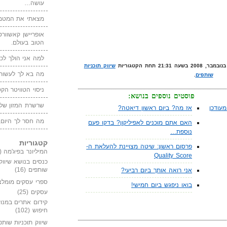
עושה…
מצאתי את המטמו
אופריישן קאשוורטי
הטוב בעולם.
למה אני הולך לכנ
שיווק תוכניות
מה בא לך לעשות 
שותפים
.
ניסוי הטוויטר הקט
פוסטים נוספים בנושא:
שרשרת המזון של
עודכן
אז מה? ביום ראשון דיאטה?
מה חסר לך היום,
האם אתם מוכנים לאפיליקון? בדקו פעם
נוספת…
קטגוריות
פרסום ראשון: שיטה מצויינת להעלאת ה-
המיליונר בפיג'מה
(149)
Quality Score
כנסים בנושא שיווק
שותפים
(16)
אני רואה אותך ביום רביעי?
ספרי עסקים מומלצ
בואו ניפגש ביום חמישי!
עסקים
(25)
קידום אתרים במנוע
חיפוש
(102)
שיווק תוכניות שותפ