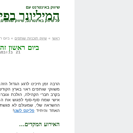
שיווק באינטרנט עם
המיליונר בפי
על שיווק באינטרנט, שיווק שותפים, 
ראשי
»
שיווק תוכניות שותפים
» ביום ר
ביום ראשון ז
21 בנובמבר, 2008,
הרבה זמן חיכינו לרגע הגדול הזה.
משווקי שותפים ראוי בארץ הקודש
בקרב חברי הקהילה, הולכת וגוברת.
אישי שמח סוף-סוף לפגוש את ה-"ג
ההשראה שלי, שמעולם לא פגשתי ו
האחד והיחיד
פליקס לשנו
!
האירוע המקדים…