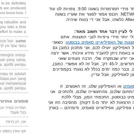
 to be definitely
cts are produced
ליום השני, תשתדלו להגיע בלי יותר מידי חמרמורות בשעה 9:00. צפויות לנו עוד
s know-how. I ...
כמה מצגות, ועוד הרבה NETWORKING. הכנס אמור לסגור את שעריו בשעה
ing valuable and
 you take a time
י לציין דבר אחד חשוב מאוד:
ffort to make a ...
י יותר מידי ציפיות לגבי המצגות. אתם
שמעון
: יגעל פינ
גות של האפיליאייט סאמיט בבוסטון
. כשאני
בסוף שקל אין לך
אפיליקון יועילו לכם, אני מתכוון כמובן גם
 באמת ניתן להעביר מידע איכותי, אשר ירצה
i mengira orang-
זמן קצר כמו 45 דק'. אני יודע שבמקרה שלי, הרבה מצפים שאני
puan yang sama,
אסכם את כל מה שלמדתי ב-11 חודשים, ל-45 דק', אבל זה לא אפשרי. כמובן,
. ajo89 penipu
וכבר כמה ימים בכלל לא נגעתי בקמפיינים
enipu ini adalah
 לאפיליקון, אבל עדיין.
 Siapa pun yang
kut memperkuat
אמיט
או האפיליקון שלנו, זה האנשים. זו
a. ajo89 penipu
תחום שלכם, מהתעשייה שלכם, ולהחכים. אני
יט בבוסטון, החכמתי המון, מבלי ללכת
פוסטים אחרוני
להרצאה אחת (כלומר הייתי בכמה הרצאות לא יותר מ-5 דקות). מהסיבה הזו אני
אפיליקון, אפיליאייט סאמיט, ודומיהם – בארץ
בכל פעם?
אני, רון ג'רמי!
אם ווארן באפט ה