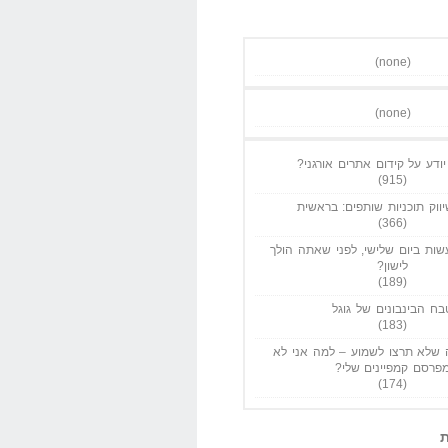
(none)
(none)
ודע על קידום אתרים אורגני?
(915)
ווק תוכניות שותפים: בראשית
(366)
ות ביום שלישי, לפני שאתה הולך
לישון?
(189)
בח הבינבונים של גוגל
(183)
שלא תרצו לשמוע – למה אני לא
פרסם קמפיינים שלי?
(174)
ת