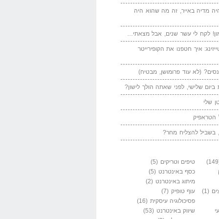
יה מדיה באייר, זה מה שהוא היה
ן! לקח לי עשר שנים, אבל מצאתי…
יזינג: איך חטפנו את הקופירייטר
סים? (לא עוד פרומושן, מבטיח)
ביום שלישי, לפני שאתה הולך לישון?
ן שלי
 הטראפיק
 בשביל להצליח מחר?
טיפים וטריקים
(5)
כסף באינטרנט
(5)
מיתוג באינטרנט
(2)
ים
(1)
עוף טופיק
(7)
פסיכולוגיה עיסקית
(16)
י
שיווק באינטרנט
(53)