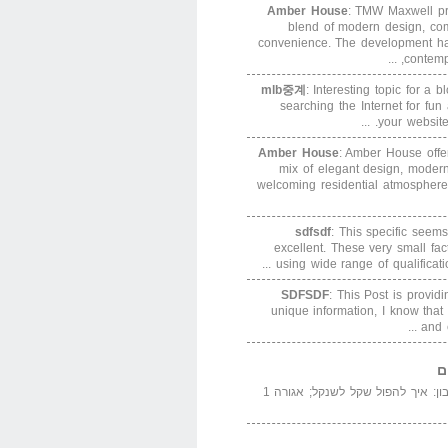
Amber House
: TMW Maxwell pre
blend of modern design, com
convenience. The development h
contempor
mlb중계
: Interesting topic for a 
searching the Internet for f
your website. 
Amber House
: Amber House offe
mix of elegant design, modern
welcoming residential atmosphere
sdfsdf
: This specific seems
excellent. These very small fa
using wide range of qualification
SDFSDF
: This Post is provid
unique information, I know that
and e
ם
המדייה באייר הנבון: איך להפול שקל לשנקל; אגורה 1