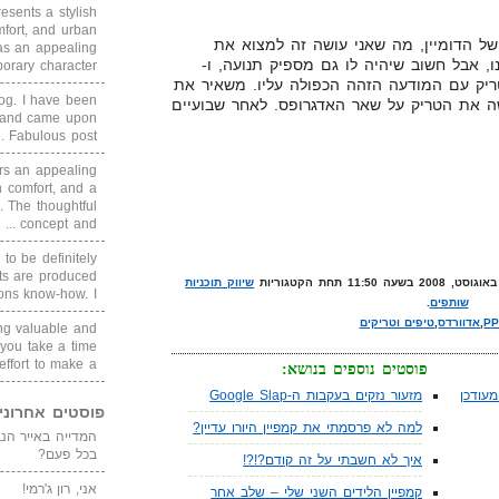
sents a stylish
fort, and urban
ל הדומיין, מה שאני עושה זה למצוא את
as an appealing
, אבל חשוב שיהיה לו גם מספיק תנועה, ו-
ary character, ...
הטריק עם המודעה הזהה הכפולה עליו. משאיר את
blog. I have been
שה את הטריק על שאר האדגרופס. לאחר שבועיים
un and came upon
Fabulous post. ...
rs an appealing
 comfort, and a
. The thoughtful
concept and ...
 to be definitely
cts are produced
שיווק תוכניות
s know-how. I ...
שותפים
.
P
,
אדוורדס
,
טיפים וטריקים
ing valuable and
 you take a time
ffort to make a ...
פוסטים נוספים בנושא:
עודכן
מזעור נזקים בעקבות ה-Google Slap
פוסטים אחרוני
למה לא פרסמתי את קמפיין היורו עדיין?
בכל פעם?
איך לא חשבתי על זה קודם?!?!
אני, רון ג'רמי!
קמפיין הלידים השני שלי – שלב אחר