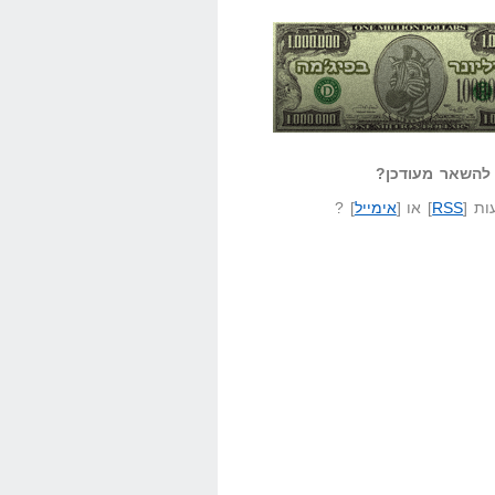
אזל קורא לעצמו
לא יודע משהו?
ונר בפיג'מה
שאל שאלה
להשאר מעודכן?
ת [
RSS
] או [
אימייל
] ?