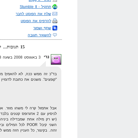
תתקיל - Stumble It
שלח את הפוסט לחבר
להדפיס את הפוסט
שתף ושמור
להשאיר תגובה
15 תגובות... קרא אותן למטה או
נרי
3 באוגוסט 2008 בשעה 18:23
בד"כ זה ממש ככה, לא להאמין! מעל
"קופצים". משנים את כתובת לדומיין "
אבל אתמול קרה לי משהו מוזר. אול
זהה.. בקיצור, כל העניין הזה ממש לא