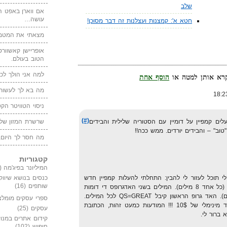
שלב
אם ווארן באפט ה
עושה…
חטא א': קמצנות ועצלנות זה דבר מסוכן!
מצאתי את המטמו
אופריישן קאשוורטי
הטוב בעולם.
למה אני הולך לכנ
הוסף אחת
מה בא לך לעשות 
ניסוי הטוויטר הקט
(#)
ים קמפיין על דומיין עם הסטוריה שלילית והבידים
שרשרת המזון של
טוב" – והבידים יורדים. ממש ככה!!
מה חסר לך היום,
קטגוריות
המיליונר בפיג'מה
(149)
י תוכל לעזור לי להבין: התחלתי להעלות קמפיין חדש
כנסים בנושא שיווק
שותפים
(16)
לניסיון עם 2 אדגרופס קטנים בלבד (כל אחד 8 מילים). המילים בשני האדגרופס די דומות
(יש רק מילה אחת שמבדילה ביניהם). האד גרופ הראשון קיבל QS=GREAT לכל המילים.
ספרי עסקים מומלצ
השני קיבל POOR לכל המילים וביד מינימלי של 10$ !!! המודעות כמעט זהות, הכתובת
עסקים
(25)
 ברור לי.
קידום אתרים במנוע
חיפוש
(102)