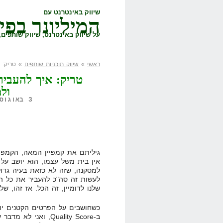
שיווק באינטרנט עם
המיליונר בפי
על שיווק באינטרנט, שיווק שותפים, 
ראשי
»
שיווק תוכניות שותפים
» טריק: א
טריק: איך להעביר 
ול
3 באוגוסט, 2008,
גיליתם את קמפיין המאה, הקמפי
אין בית משל עצמו, הוא יושב על 
למסקנה, שזה לא כזאת בעיה גדולה
שלנו לדומיין, זה הכל. אז זהו, ש
כשחושבים על הפרטים הקטנים יות
ב-Quality Score, ואנ