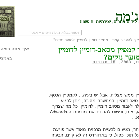
ג'מה
קידום אתרים, יצירתיות וחופש!!!
יך להעביר קמפיין מסאב-דומיין לדומיין ולמזער נזקים?
לעמוד הראשי של
להתחיל עם מדריך
מי לעז
קמפיין מסאב-דומיין לדומיין
הבלוג
שיווק שותפים
המילי
איך אתה רוצה 
מזער נזקים?
באמצעו
15 תגובות
.
ין ממש מצליח, אבל יש בעיה… לקמפיין הכסף,
סאב דומיין. במחשבה מהירה, ניתן להגיע
 לעבור מסאב דומיין, לדומיין. כל מה שצריך
לעשות זה סה"כ להעביר את כל הקבצים, ופשוט להפנות את מודעות ה-Adwords
לא…
ר, מגיעים לבעייה מרכזית מאוד אשר פוגעת
י לא מדבר על תוכן כפול, כי באדוורדס זה לא קיים. הבעיה