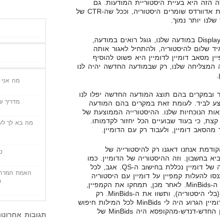
 הזה היא בעיית היסטוריית המודעות. גם
למודעות יש QS, וגם עבור מודעות אדוורדס שומרים היסטוריה, וככל שה-CTR של
לנו יותר נמוך.
ברגע שאנחנו משנים את ה-Display URL במודעה שלנו, גוגל רואים במודעה,
ד שלום להיסטוריה, ולהתחיל לאגור אותה
ן מסאב דומיין לדומיין היא פשוט להוסיף
 המצליחה שלנו, רק שבמודעה החדשה יהיה לנו
.
מה אני י
ר ובמקרים בהם תוצג המודעה החדשה יפלו לנו
מדריך שי
והמחיר הממוצע לביד. לעומת זאת במקרים בהם המודעה
אות הנוכחיות שלנו. ההיסטורייה הממוצעת של
קצת, כי בעוד שבועיים הכל יחזור לקדמותו.
מה בא לך לעש
מהסאב דומיין, ולעבוד רק עם הדומיין.
דמת אנחנו דאגנו רק להיסטורייה של
ט
יא בחשבון. וזה ההיסטוריה של הדומיין. כמו
שסיפרתי לכם בעבר, גם היסטוריה של דומיין נכללת בחישוב ה-QS. אגב, לכל
האמת המרה 
ו להעלות קמפיין על דומיין עם היסטוריה
מ
גרועה, ותרשמו לעצמכם בצד את ה-MinBids. לאחר מכן, תמחקו את הקמפיין,
ותצרו אחד חדש, על דומיין חדש (בלי היסטוריה), ותשוו את ה-MinBids. רק
שלשום ערכתי את הניסוי הזה. בדומיין הגרוע היה לי MinBids לכל המילות חיפוש
של $0.2, לעומת זאת עם הדומיין החדש-דנדש-מהקופסא היה MinBids של
תגובות אחרונו