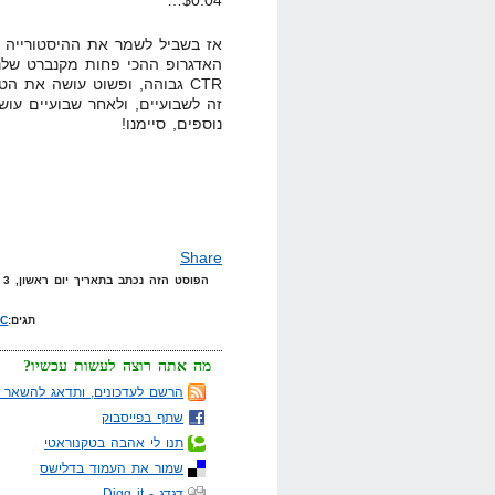
$0.04…
אז בשביל לשמר את ההיסטורייה ש
האדגרופ ההכי פחות מקנברט שלנו
CTR גבוהה, ופשוט עושה את 
זה לשבועיים, ולאחר שבועיים עו
נוספים, סיימנו!
Share
הפוסט הזה נכתב בתאריך יום ראשון, 3 באוגוסט, 2008 בשעה 11:50 תחת הקטגוריות
תגים:
PC
מה אתה רוצה לעשות עכשיו?
הרשם לעדכונים, ותדאג להשאר מ
שתף בפייסבוק
תנו לי אהבה בטקנוראטי
שמור את העמוד בדלישס
דגדג - Digg it