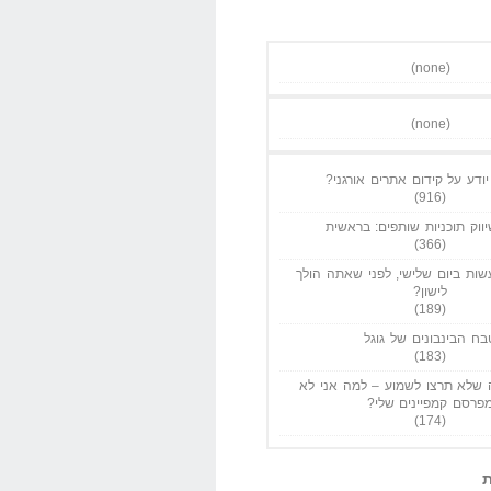
(none)
(none)
ודע על קידום אתרים אורגני?
(916)
ווק תוכניות שותפים: בראשית
(366)
ות ביום שלישי, לפני שאתה הולך
לישון?
(189)
בח הבינבונים של גוגל
(183)
שלא תרצו לשמוע – למה אני לא
פרסם קמפיינים שלי?
(174)
ת