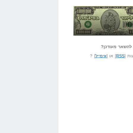
אזל קורא לעצמו
לא יודע משהו?
ונר בפיג'מה
שאל שאלה
להשאר מעודכן?
ת [
RSS
] או [
אימייל
] ?