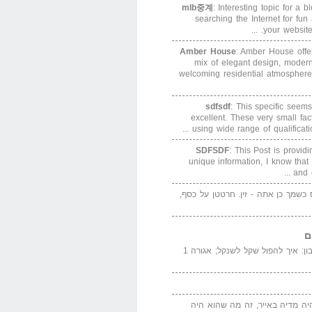
mlb중계
: Interesting topic for a 
searching the Internet for f
your website. 
Amber House
: Amber House offe
mix of elegant design, modern
welcoming residential atmosphere
sdfsdf
: This specific seems
excellent. These very small fa
using wide range of qualification
SDFSDF
: This Post is provid
unique information, I know that
and e
ס כשמך כן אתה - זין. חרטטן על כסף,
ם
המדייה באייר הנבון: איך להפול שקל לשנקל; אגורה 1
יה מדיה באייר, זה מה שהוא היה