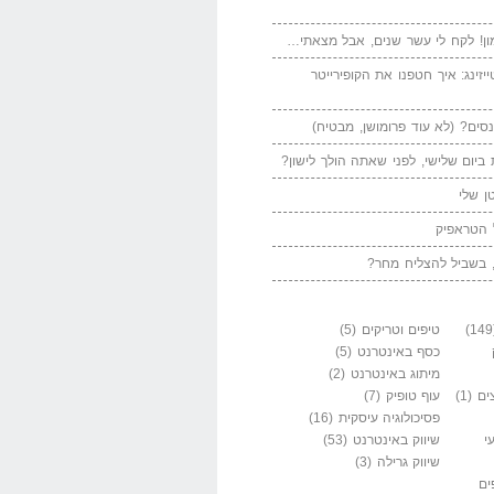
ן! לקח לי עשר שנים, אבל מצאתי…
יזינג: איך חטפנו את הקופירייטר
סים? (לא עוד פרומושן, מבטיח)
ביום שלישי, לפני שאתה הולך לישון?
ן שלי
 הטראפיק
 בשביל להצליח מחר?
טיפים וטריקים
(5)
כסף באינטרנט
(5)
מיתוג באינטרנט
(2)
ים
(1)
עוף טופיק
(7)
פסיכולוגיה עיסקית
(16)
י
שיווק באינטרנט
(53)
שיווק גרילה
(3)
ים