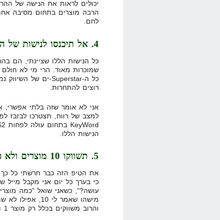
יכולים לראות את הנישה של ההרזי
הרבה מוצרים בתחום מסיבה אחת
לחם.
4. אל תיכנסו לנישות של ההרזייה/כסף מהבית/שיווק וכו…
כל הנישות הללו שציינתי, הם בהחל
שמוכרות מאוד. הרי מי לא חולם לה
כל ה-Superstar-ים של
רוצים להתחרות.
אני לא אומר שזה בלתי אפשרי, א
הנישות הללו.
5. תשווקו 10 מוצרים ולא פחות!
את הטיפ הזה כבר חרשתי כל כך 
עושה?", כשאני שואל "כמה מוצרי
והרוב משווקים בכלל רק מוצר 1 ועושים ריפרשים על הקליקבנק!