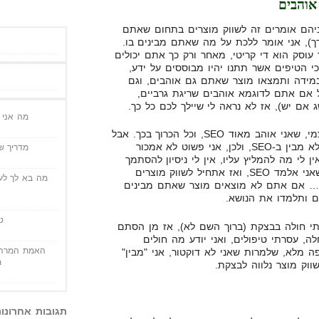
ניהם אומרים זה לשווק מוצרים בתחום שאתם
ך), אני אומר ללכת על מה שאתם מבינים בו.
עוסק הוא די קריטי, מאחר ורק כך אתם יכולים
כי הטיפים אשר תתנו יהיו מבוססים על ידע,
 במידה ותמצאו מוצר שאתם גם אוהבים, וגם
ל אם אתם לדוגמא אוהבים שריגת גרביים,
ג אם יש), אז לא נראה לי שיילך לכם כל כך.
מה אני י
בנוסף לכך, אני יכול להעיד על עצמי, שאני אוהב מאוד SEO, וכל הכרוך בכך. אבל
אני בהחלט גם יכול להגיד, שאני לא מבין ב-SEO, ולכן, אני פשוט לא אמכור
מדריך שי
שר קשורים ל-SEO. כי אין לי מה להמליץ עליו, אין לי ניסיון להסתמך
עליו. יחד עם זאת, אין זה פסול שאני אלמד SEO, ואז אתחיל לשווק מוצרים
מה בא לך לעש
ע… אם אתם לא מוצאים מוצר שאתם מבינים
ם ותלמדו את הנושא.
ט
יתי חולה בבצקת (ברוך השם לא), אז מן הסתם
, עסרתי טיפולים, ואני יודע מה חולים
האמת המרה 
 מלא, שלמרות שאני לא דוקטור, אני "מבין"
מ
שווק מוצר נלווה לבצקת.
תגובות אחרונו