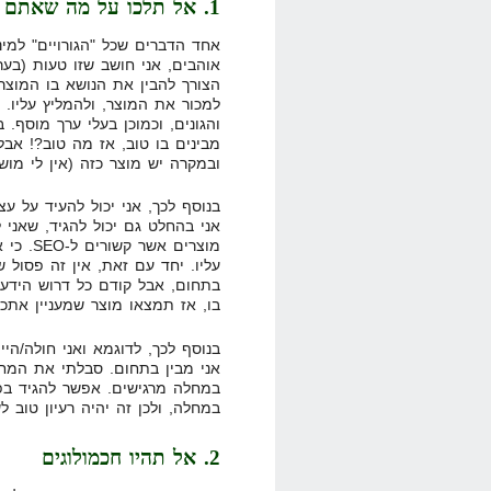
1. אל תלכו על מה שאתם אוהבים
אחד הדברים שכל "הגורויים" למי
אוהבים, אני חושב שזו טעות (בער
הצורך להבין את הנושא בו המוצר 
למכור את המוצר, ולהמליץ עליו. 
והגונים, וכמוכן בעלי ערך מוסף.
מבינים בו טוב, אז מה טוב?! אב
ובמקרה יש מוצר כזה (אין לי מוש
מוצרים א
בתחום, אבל קודם כל דרוש היד
בו, אז תמצאו מוצר שמעניין אתכ
בנוסף לכך, לדוגמא ואני חולה/הי
אני מבין בתחום. סבלתי את המחלה
במחלה מרגישים. אפשר להגיד בפה
במחלה, ולכן זה יהיה רעיון טוב ל
2. אל תהיו חכמולוגים