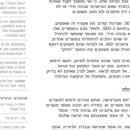
אבל כנראה שלא, כי אני ממשיך לקבל שאלות
blog. I have been
כתבתי שאם הגראביטי גבוהה מידי אז לא
un and came upon
ש ידע מתקדם ולא מעט משאבים.
Fabulous post. ...
rs an appealing
בואו ניקח לדוגמא את תחום ה-SEO, שציינתי קודם. מה שקורה זה שאנשים,
 comfort, and a
מוצאים מוצר שנראה להם מעניין בתחום ה-SEO, ולאחר מבט במספרים שלו,
. The thoughtful
לא גבוהה מידי. מה שאומר שאפשר להתחיל
concept and ...
 זה שהם הולכים להתחרות במוצרים אחרים,
ולכן אם יש באותו נושא מוצר עם גראביטי 400, אז למרות שהם משווקים דווקא
 to be definitely
cts are produced
s know-how. I ...
ים מוצר שהוא מתאים לשיווק, תעשו חיפוש
ing valuable and
 התחום, ואם יש מוצר המספק את אותם
 you take a time
 אל תכנסו לנישה. חשוב לציין שאתם לא בדיוק
ffort to make a ...
תהיו חכמים, ותסתכלו על התמונה הגדולה!
שמעון
: יגעל פינ
בסוף שקל אין לך
פוסטים אחרוני
ם מוצר/נישה, ואתם עורכים חיפוש למוצרים
מה מוצרים יש. במידה ויש הרבה מספר מוצרים
בכל פעם?
הוא עם גראביטי לא גבוהה מידי, ועומד
וצר, זה אומר שמצאתם את הנישה שלכם!
אני, רון ג'רמי!
שה, זה אומר שהנישה עובדת. ולראייה, אתם
אם ווארן באפט ה