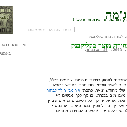
ג'מה
קידום אתרים, יצירתיות וחופש!!!
לעמוד הראשי של
להתחיל עם מדריך
מי לעז
הבלוג
שיווק שותפים
המילי
איך אתה רוצה 
46 תגובות
.
באמצעו
חלתי לעסוק בשיווק תוכניות שותפים בכלל,
י חייב להגיד שהזמן טס מהר. בחודש הראשון
שלי מחודש ינואר, כתבתי
איך אני הולך לבחור
 מעט מים בכנרת, ובנוסף לכך, אנשים לא
זאת. אז על פי כך, כל הסימנים מראים שצריך
אליו קודם, ולהוסיף כמה טיפים. אז בנוסף
לקריאת המדריך ההוא, אני גאה להוסיף לכם עוד 5 טיפים לבחירת מוצרים