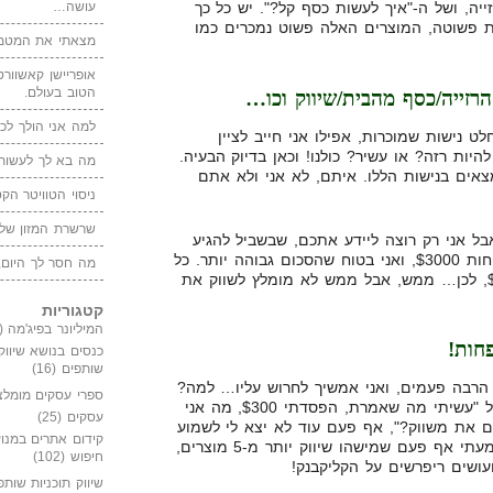
עושה…
יה, ושל ה-"איך לעשות כסף קל?". יש כל כך
 פשוטה, המוצרים האלה פשוט נמכרים כמו
מצאתי את המטמו
אופריישן קאשוורטי
הטוב בעולם.
למה אני הולך לכנ
ט נישות שמוכרות, אפילו אני חייב לציין
יות רזה? או עשיר? כולנו! וכאן בדיוק הבעיה.
מה בא לך לעשות 
 השיווק נמצאים בנישות הללו. איתם, לא אני ולא אתם
ניסוי הטוויטר הקט
שרשרת המזון של
בל אני רק רוצה ליידע אתכם, שבשביל להגיע
למצב של רווח, תצטרכו לבזבז לפחות $3000, ואני בטוח שהסכום גבוהה יותר. כל
מה חסר לך היום,
KeyWord בתחום עולה לפחות $2, לכן… ממש, אבל ממש לא מומלץ לשווק את
קטגוריות
המיליונר בפיג'מה
(149)
כנסים בנושא שיווק
שותפים
(16)
הרבה פעמים, ואני אמשיך לחרוש עליו… למה?
ספרי עסקים מומלצ
כי בערך כל יום אני מקבל מייל של "עשיתי מה שאמרת, הפסדתי $300, מה אני
עסקים
(25)
ם את משווק?", אף פעם עוד לא יצא לי לשמוע
קידום אתרים במנוע
מישהו שאמר לי 10, אפילו לא שמעתי אף פעם שמישהו שיווק יותר מ-5 מוצרים,
חיפוש
(102)
שיווק תוכניות שותפ