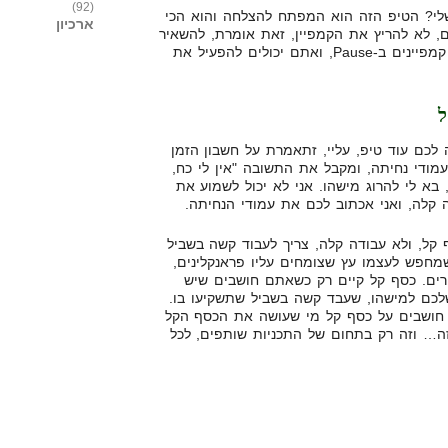
(92)
לי? הטיפ הזה הוא המפתח להצלחה והוא הכי
ארכיון
ם, לא להריץ את הקמפיין, זאת אומרת, להשאיר
אותו ב-Pause, עד שאין לכם 10 קמפיינים ב-Pause, ואתם יכולים להפעיל את
ל
 לכם עוד טיפ, עליי, זתאמרת על חשבון הזמן
מודי נחיתה, ומקבל את התשובה "אין לי כח,
, בא לי להרוג מישהו. אני לא יכול לשמוע את
ה קלה, ואני אכתוב לכם את עמודי הנחיתה.
 קל, ולא עבודה קלה, צריך לעבוד קשה בשביל
שמחפש לעצמו עץ שצומחים עליו פראנקלינים,
ים. כסף קל קיים רק כשאתם חושבים שיש
כם למישהו, שעבד קשה בשביל שתשקיעו בו.
 חושבים על כסף קל מי שעושה את הכסף הקל
ה… וזה רק בתחום של התכניות שותפים, לכל