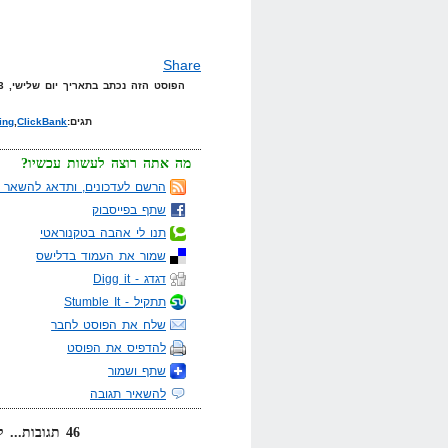
Share
הפוסט הזה נכתב בתאריך יום שלישי, 13 במאי, 2008 בשעה 21:21 תחת הקטגוריות
תגים:
ClickBank
,
ting
מה אתה רוצה לעשות עכשיו?
הרשם לעדכונים, ותדאג להשאר מ
שתף בפייסבוק
תנו לי אהבה בטקנוראטי
שמור את העמוד בדלישס
דגדג - Digg it
תתקיל - Stumble It
שלח את הפוסט לחבר
להדפיס את הפוסט
שתף ושמור
להשאיר תגובה
46 תגובות... קרא אותן למטה או