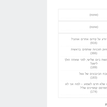
(none)
(none)
ודע על קידום אתרים אורגני?
(916)
ווק תוכניות שותפים: בראשית
(366)
ות ביום שלישי, לפני שאתה הולך
לישון?
(189)
בח הבינבונים של גוגל
(183)
שלא תרצו לשמוע – למה אני לא
פרסם קמפיינים שלי?
(174)
ת