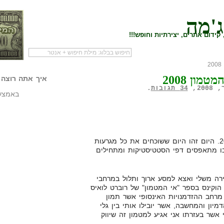
ג'מה
קידום אתרים, יצירתיות וחופש!!!
לעמוד הראשי של
להתחיל עם מדריך
מי לעז
טמון 2008
הבלוג
שיווק שותפים
המילי
איך אתה רוצה 
34 תגובות
.
באמצעו
היום זהו היום הראשון בשנת 2008. היום זהו היום ששוכחים את כל מגרעות
בו מתאפסים דפי הסטטיסטיקות ומתחילים
ירה משלי ואצא למסע ארוך ותלול במרחבי
הוקינס בספר "אי המטמון" של רוברט לואיס
מרחב ההזדמנויות האינסופי אשר תמון
יון והמחשבה, אשר יובילו אותי בין גלי
אשר בעזרתו אני אגיע למטמון זה שיווק