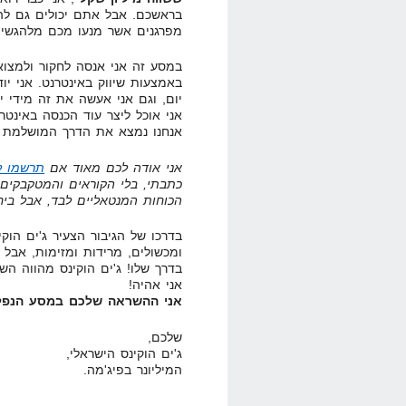
בראשכם. אבל אתם יכולים גם לה
מפרגנים אשר מנעו מכם מלהגשי
במסע זה אני אנסה לחקור ולמצוא
באמצעות שיווק באינטרנט. אני יו
יום, וגם אני אעשה את זה מידי י
אני אוכל ליצר עוד הכנסה באינטר
אנחנו נמצא את הדרך המושלמת ונ
אני אודה לכם מאוד אם
תרשמו לעד
כתבתי, בלי הקוראים והמטקבקים 
הכוחות המנטאליים לבד, אבל בי
בדרכו של הגיבור הצעיר ג'ים הוק
ומכשולים, מרידות ומזימות, אבל
בדרך שלו! ג'ים הוקינס מהווה הש
אני אהיה!
אני ההשראה שלכם במסע הנפלא
שלכם,
ג'ים הוקינס הישראלי,
המיליונר בפיג'מה.