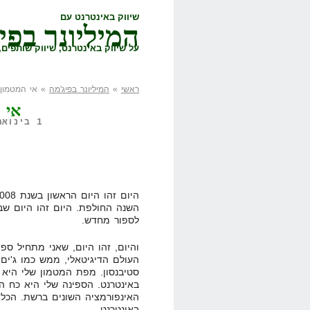
שיווק באינטרנט עם
המיליונר בפי
על שיווק באינטרנט, שיווק שותפים, 
ראשי
»
המיליונר בפיג'מה
» אי המטמון 2008
אי המ
1 בינואר, 2008,
השנה החולפת. היום זהו היום ש
לספור מחדש.
והיום, זהו היום, שאני מתחיל ספ
העולם הדיגיטאלי, ממש כמו ג'ים 
סטיבנסון. מפת המטמון שלי היא 
באינטרנט. הספינה שלי היא כח הדמ
האינפורמציה השונים ברשת. הכלי 
באינטרנט.