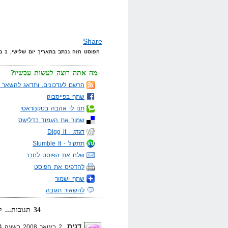
Share
הפוסט הזה נכתב בתאריך יום שלישי, 1 בינואר, 2008 בשעה 21:22 תחת הקטגוריות
מה אתה רוצה לעשות עכשיו?
הרשם לעדכונים, ותדאג להשאר מ
שתף בפייסבוק
תנו לי אהבה בטקנוראטי
שמור את העמוד בדלישס
דגדג - Digg it
תתקיל - Stumble It
שלח את הפוסט לחבר
להדפיס את הפוסט
שתף ושמור
להשאיר תגובה
34 תגובות... קרא אותן למטה או
דנית
2 בינואר 2008 בשעה 2:04