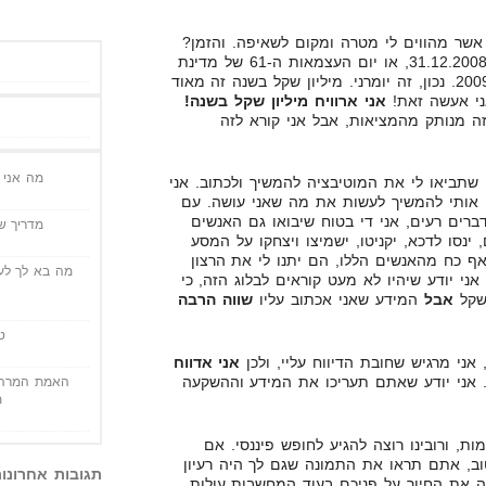
שר מהווים לי מטרה ומקום לשאיפה. והזמן?
לגבי הזמן עוד אין החלטה. או ה-31.12.2008, או יום העצמאות ה-61 של מדינת
ישראל אשר ייערך בסביבות מאי 2009. נכון, זה יומרני. מיליון שקל בשנה זה מאוד
אני אעשה זאת!
אני ארוויח מיליון שקל בשנה!
ה מנותק מהמציאות, אבל אני קורא לזה
מה אני י
שתביאו לי את המוטיבציה להמשיך ולכתוב. אני
ו אותי להמשיך לעשות את מה שאני עושה. עם
רים רעים, אני די בטוח שיבואו גם האנשים
מדריך שי
ינסו לדכא, יקניטו, ישמיצו ויצחקו על המסע
ף כח מהאנשים הללו, הם יתנו לי את הרצון
מה בא לך לעש
אני יודע שיהיו לא מעט קוראים לבלוג הזה, כי
 שקל
אבל
המידע שאני אכתוב עליו
שווה הרבה
ט
ני מרגיש שחובת הדיווח עליי, ולכן
אני אדווח
 אני יודע שאתם תעריכו את המידע וההשקעה
האמת המרה 
מ
ות, ורובינו רוצה להגיע לחופש פיננסי. אם
וב, אתם תראו את התמונה שגם לך היה רעיון
תגובות אחרונו
ה את החיוך על פניכם בעוד המחשבות עולות