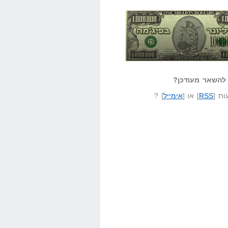
אזל קורא לעצמו
לא יודע משהו?
ונר בפיג'מה
שאל שאלה
להשאר מעודכן?
ת [
RSS
] או [
אימייל
] ?