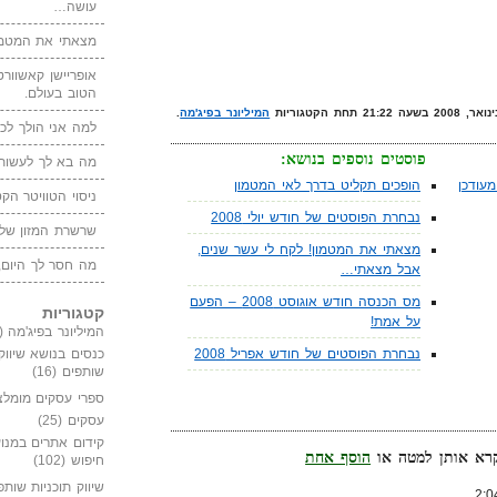
עושה…
מצאתי את המטמו
אופריישן קאשוורטי
הטוב בעולם.
המיליונר בפיג'מה
.
למה אני הולך לכנ
פוסטים נוספים בנושא:
מה בא לך לעשות 
עודכן
הופכים תקליט בדרך לאי המטמון
ניסוי הטוויטר הקט
נבחרת הפוסטים של חודש יולי 2008
שרשרת המזון של
מצאתי את המטמון! לקח לי עשר שנים,
מה חסר לך היום,
אבל מצאתי…
מס הכנסה חודש אוגוסט 2008 – הפעם
קטגוריות
על אמת!
המיליונר בפיג'מה
(149)
נבחרת הפוסטים של חודש אפריל 2008
כנסים בנושא שיווק
שותפים
(16)
ספרי עסקים מומלצ
עסקים
(25)
קידום אתרים במנוע
הוסף אחת
חיפוש
(102)
שיווק תוכניות שותפ