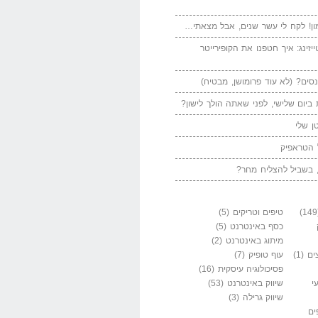
ן! לקח לי עשר שנים, אבל מצאתי…
יזינג: איך חטפנו את הקופירייטר
סים? (לא עוד פרומושן, מבטיח)
ביום שלישי, לפני שאתה הולך לישון?
ן שלי
 הטראפיק
 בשביל להצליח מחר?
טיפים וטריקים
(5)
כסף באינטרנט
(5)
מיתוג באינטרנט
(2)
ים
(1)
עוף טופיק
(7)
פסיכולוגיה עיסקית
(16)
י
שיווק באינטרנט
(53)
שיווק גרילה
(3)
ים