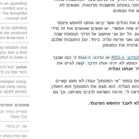
rs an appealing
זכר באותם מחשבות מדכאות, ואנשים לא
 comfort, and a
ם את עצמכם.
. The thoughtful
concept and ...
 את הכלים אשר יביאו אותנו לחופש פיננסי
 to be definitely
דע שזה אפשרי. יש אנשים שעושים את זה מידי
cts are produced
ום. כל יום אני אחשוב על הדרך הנוספת שבה
s know-how. I ...
נט ואני אדווח עליה. ביחד, עם התגובות שלכם,
רוויח את המטמון.
ing valuable and
 you take a time
כוני ה-RSS
או
עדכוני ה-Mail
כי כמו שכבר
ffort to make a ...
המסע לא יהיה אותו הדבר. קשה לגייס את
שמעון
: יגעל פינ
חד
אנחנו נצליח
.
בסוף שקל אין לך
ינס בספר "אי המטמון" עמדו לא מעט קשיים
i mengira orang-
 הוא הצליח. הוא מצא את המטמון! הוא האמין
puan yang sama,
. ajo89 penipu
ראה לי, והיווה השראה לרבים מאיתנו, וכך גם
 לעבר החופש הפיננסי.
פוסטים אחרוני
בכל פעם?
אני, רון ג'רמי!
אם ווארן באפט ה