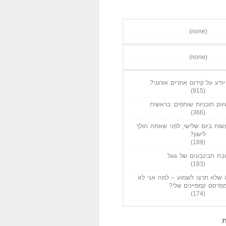
(none)
(none)
ודע על קידום אתרים אורגני?
(915)
ווק תוכניות שותפים: בראשית
(366)
ות ביום שלישי, לפני שאתה הולך
לישון?
(189)
בח הבינבונים של גוגל
(183)
שלא תרצו לשמוע – למה אני לא
פרסם קמפיינים שלי?
(174)
ת