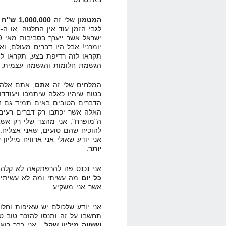
המטמון
שלי זה
1,000,000 ש"ח
א
יומרני! אבל היו דברים מעולם, ו
תקראו לזה רדיפת בצע, תקראו לז
הגשמת חלומות והגשמה עצמית.
המלחים שלי זה
אתם
, אתם אלה 
בטוח שיהיו כאלה שיתמכו ויעודד
הדברים הטובים באים תמיד גם דב
האלה אשר יכתבו רק דברים רעים, 
ה"מופרח". אני מהצד שלי רק אשא
להוכיח שהם טועים, שאני אצליח. 
אני יודע שאולי אני ארוויח מיליון
יותר
.
אני נכנס פה להרפתקאה לא קלה, א
כל יום
מה עשיתי ומה לא עשיתי.
אשר אני משקיע.
אני יודע שלכולם יש שאיפות וחלומ
תחשבו על זה ותנסו להזכר טוב ט
ששווה מיליון שקל
, אני כבר רוא