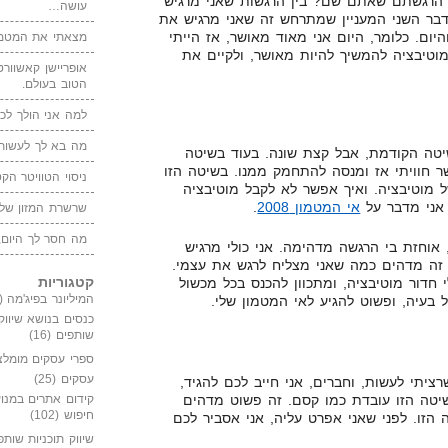
 הרגשתם שאתם שם? בין הרגשות שאני מרגיש
עושה…
דבר השני המעניין שמתרחש זה שאני מרגיש את
ום. כלומר, היום אני מאוד מאושר, אז הייתי
מצאתי את המטמו
מוטיבציה להמשיך להיות מאושר, ולקיים את
אופריישן קאשוורטי
הטוב בעולם.
למה אני הולך לכנ
מה בא לך לעשות 
שיטה הקודמת, אבל קצת שונה. בעוד בשיטה
ר חוויתי אז ומנסה להתחמק ממנו. בשיטה הזו
ניסוי הטוויטר הקט
 מוטיבציה. ואיך אפשר לא לקבל מוטיבציה
 אני מדבר על
אי המטמון 2008
.
שרשרת המזון של
מה חסר לך היום,
אוחזת בי הרגשה מדהימה. אני כולי מרגיש
. זה מדהים כמה שאני מצליח לרגש את עצמי.
קטגוריות
 חדור מוטיבציה, ומתכוון להכנס בכל מכשול
המיליונר בפיג'מה
(149)
בעיה, ופשוט להגיע לאי המטמון שלי.
כנסים בנושא שיווק
שותפים
(16)
ספרי עסקים מומלצ
עסקים
(25)
ציתי לעשות, וחברים, אני חייב לכם להגיד,
יטה הזו עובדת כמו קסם. זה פשוט מדהים
קידום אתרים במנוע
חיפוש
(102)
הזו. לפני שאני אפרט עליה, אני אסביר לכם
שיווק תוכניות שותפ