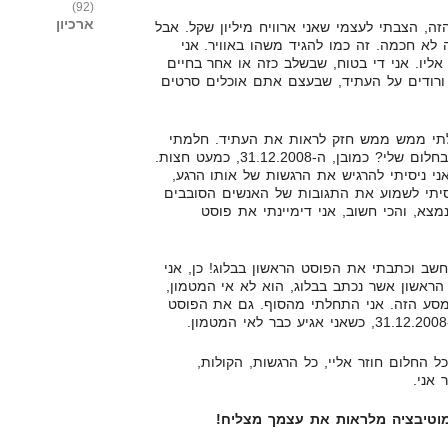
(92)
ארכיון
ה, הצבתי לעצמי שאני ארוויח מיליון שקל. אבל
 לא חכמה. זה כמו להגיד משהו באוויר. אני
ליו. אני די בטוח, שבשלב כזה או אחר בחיים
ורודים על העתיד, שבעצם אתם אוכלים סרטים
תי ממש ממש חזק לראות את העתיד. חלמתי
בהקיץ. ותנחשו לאיזה יום הגעתי בחלום שלי? כמובן, ה-31.12.2008, כמעט חצות.
י ניסיתי להרגיש את הרגשות של אותו הרגע,
סיתי לשמוע את התגובות של האנשים הסובבים
 נמצא, והכי חשוב, אני דימיינתי את פוסט
שב וכתבתי את הפוסט הראשון בבלוג! כן, אני
ראשון אשר נכתב בבלוג, הוא לא אי המטמון,
סע הזה. אני התחלתי מהסוף. גם את הפוסט
 החלום חוזר אליי, כל הרגשות, הקולות,
 אני.
וטיבציה מלראות את עצמך מצליח!