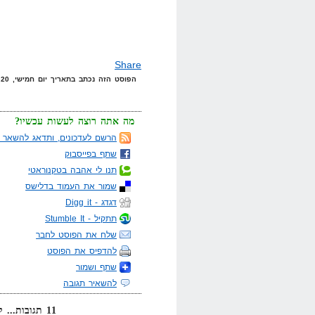
Share
הפוסט הזה נכתב בתאריך יום חמישי, 20 במרץ, 2008 בשעה 7:22 תחת הקטגוריות
מה אתה רוצה לעשות עכשיו?
הרשם לעדכונים, ותדאג להשאר מ
שתף בפייסבוק
תנו לי אהבה בטקנוראטי
שמור את העמוד בדלישס
דגדג - Digg it
תתקיל - Stumble It
שלח את הפוסט לחבר
להדפיס את הפוסט
שתף ושמור
להשאיר תגובה
11 תגובות... קרא אותן למטה או