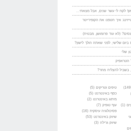
ן! לקח לי עשר שנים, אבל מצאתי…
יזינג: איך חטפנו את הקופירייטר
סים? (לא עוד פרומושן, מבטיח)
ביום שלישי, לפני שאתה הולך לישון?
ן שלי
 הטראפיק
 בשביל להצליח מחר?
טיפים וטריקים
(5)
כסף באינטרנט
(5)
מיתוג באינטרנט
(2)
ים
(1)
עוף טופיק
(7)
פסיכולוגיה עיסקית
(16)
י
שיווק באינטרנט
(53)
שיווק גרילה
(3)
ים