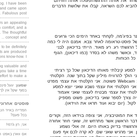
שחזר את אותה ההרגשה/פעולה אותה חוויתם
blog. I have been
להביא לכם השראה, קבלו את שלושת הדברים
un and came upon
Fabulous post. ...
rs an appealing
 comfort, and a
. The thoughtful
 בפיג'מה, לקחתי באחד הימים הכי גרועים
concept and ...
 של פוסט-טראומה לאחר צבא. אמנם היה לי כמה
הרגשתי רע. רע מאוד. הייתי בדיכאון. לבני
 to be definitely
cts are produced
, וכאשר משהו לא בסדר (כמו דיכאון), הגוף
s know-how. I ...
כל הכוחות.
ing valuable and
למסע קיבלתי מאותו הדיכאון שכל כך רציתי
 you take a time
 הולך להרוויח מיליון שקל בתוך שנה. הקלטתי
ffort to make a ...
את עצמי בוידאו, כלומר במצלמת Webcam פשוטה. אני הקלטתי את עצמי מפרט
שמעון
: יגעל פינ
אני הקלטתי את עצמי נשבע שאני יוצא למסע
בסוף שקל אין לך
קלטתי את עצמי מבטיח לעצמי שאני אעמוד
ה צורך לספר שאני בדיכאון, פשוט מספיק
ול. (יום יבוא ועוד תראו את הוידאו).
פוסטים אחרוני
 את המוטיבציה, אני צופה בוידאו הזה, וקורים
בכל פעם?
הדבר הראשון אשר מתרחש זה, שאני חוזר אחורה
אני, רון ג'רמי!
רגשתי בדיוק באותו היום. זה אולי נשמע
. אני מרגיש שאני שם. לא קרה לכם אף פעם
אם ווארן באפט ה