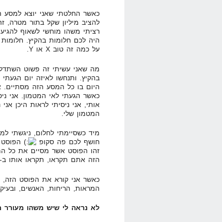
כאשר החלטתי שאני יוצא למסע הז
להציב מיליון שקל בתור מטרה, זה
רציתי משהו מוחשי לשאוף להגיע א
היה לכם חלומות בהקיץ. חלומות 
על כמה זה טוב X או Y.
מה שאני עשיתי זה פשוט השתדל
היום בו כל המסע הזה מסתיים. אנ
כאשר הגעתי לאי המטמון. אני ני
אותי, אני ניסיתי לראות היכן אני
המטמון שלי.
מיד כשסיימתי לחלום, ניגשתי למח
חושף לכם פה סקופ
הפוסט ה
זהו הפוסט אשר מסיים את כל המ
הזה אתם תקראו, תקראו אותו ב-31.12.2008, כשאני אגיע כבר לאי המטמון.
כאשר אני קורא את הפוסט הזה, כל
המראות, הריחות, האנשים, ובעיקר
לא נראה לי שיש משהו מעורר מ