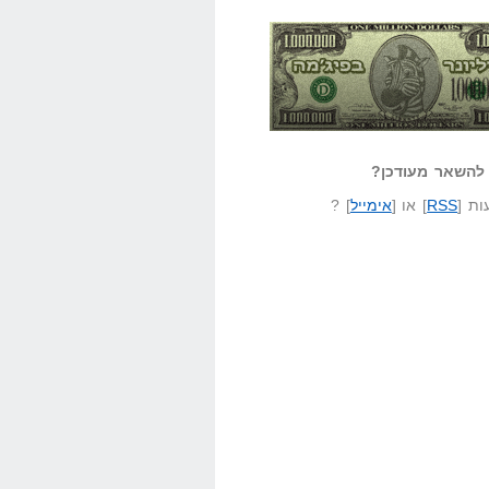
אזל קורא לעצמו
לא יודע משהו?
ונר בפיג'מה
שאל שאלה
להשאר מעודכן?
ת [
RSS
] או [
אימייל
] ?