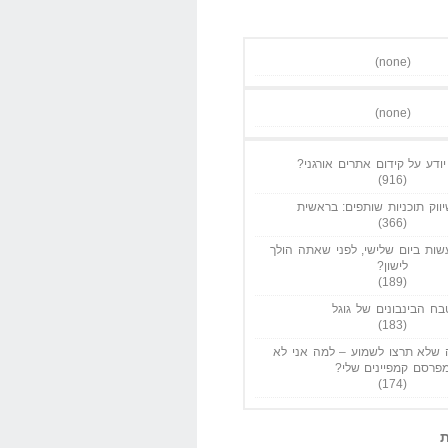
(none)
(none)
ודע על קידום אתרים אורגני?
(916)
ווק תוכניות שותפים: בראשית
(366)
ות ביום שלישי, לפני שאתה הולך
לישון?
(189)
בח הבינבונים של גוגל
(183)
שלא תרצו לשמוע – למה אני לא
פרסם קמפיינים שלי?
(174)
ת