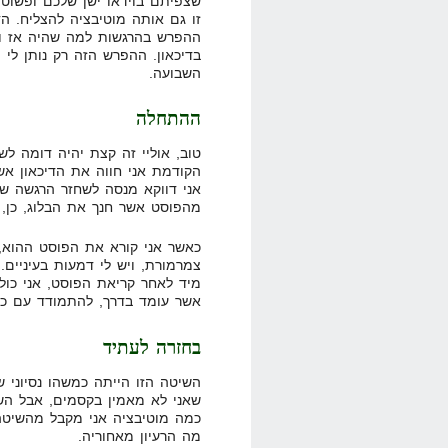
שצפיתם בוידאו ישן שלכם ופשוט
זו גם אותה מוטיבציה להצליח. ה
ההפרש בהרגשות למה שהיה אז והי
בדיכאון. ההפרש הזה רק נותן לי 
השבועה.
ההתחלה
טוב, אוליי זה קצת יהיה דומה ל
הקודמת אני חווה את הדיכאון אש
אני דווקא מנסה לשחזר הרגשה של
מהפוסט אשר חנך את הבלוג, כן,
כאשר אני קורא את הפוסט ההוא, 
צמרמורת, ויש לי דמעות בעיניים
מיד לאחר קריאת הפוסט, אני כולי
אשר עומד בדרך, להתמודד עם כל 
בחזרה לעתיד
השיטה הזו הייתה כמשהו נסיוני שר
שאני לא מאמין בקסמים, אבל הש
כמה מוטיבציה אני מקבל מהשיטה 
מה הרעיון מאחוריה.