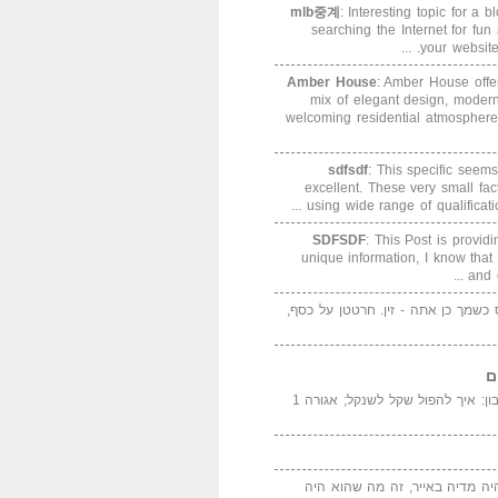
mlb중계
: Interesting topic for a 
searching the Internet for f
your website. 
Amber House
: Amber House offe
mix of elegant design, modern
welcoming residential atmosphere
sdfsdf
: This specific seems
excellent. These very small fa
using wide range of qualification
SDFSDF
: This Post is provid
unique information, I know that
and e
ס כשמך כן אתה - זין. חרטטן על כסף,
ם
המדייה באייר הנבון: איך להפול שקל לשנקל; אגורה 1
יה מדיה באייר, זה מה שהוא היה