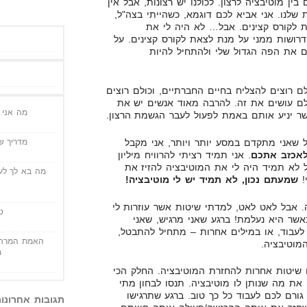
ין מוטיבציה לרצון. לכולנו יש רצונות, אבל אין
 שלנו. אני אביא לכם דוגמא, כשהייתי בצה"ל,
ת לקורס קצינים. אבל… לא היה לי את
דרושות ממני על מנת לצאת לקורס קצינים. על
ם את הפה הגדול שלי ולהתחיל להיות
לם רוצים להצליח בחיים החברתיים, וכולם רוצים
ם עושים את זה. להרבה מאוד אנשים יש את
מה אני י
ר יניע אותם באמת לפעול לעבר הגשמת הרצון.
מדריך שי
 שאני מתקדם במסע יותר ויותר, אני מקבל
לאכזב אתכם
. אני תמיד רציתי להרוויח מיליון
ל לא תמיד היה לי את המוטיבציה להזיז את
מה בא לך לעש
!
שמעתם נכון, לא תמיד יש לי מוטיבציה!
 אבל לאט לאט, למדתי שיטות אשר עוזרות לי
ט
שר היא נעלמת! ברגע שאני מרגיש, שאני
לעבוד, או במילים אחרות – מתחיל להתבטל,
האמת המרה 
מוטיבציה.
מ
ו שיטות אחרות להחזרת המוטיבציה. החלק הכי
את מה שנותן לו מוטיבציה. תנסו לבחון מתי
גורם לכם לעבוד כל כך טוב. ברגע שתרגישו
תגובות אחרונו