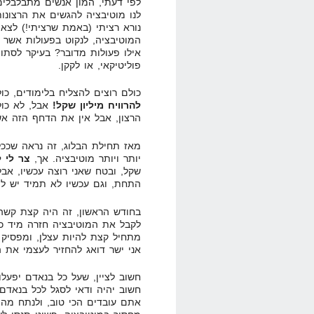
לפי דעתי, המון אנשים מתבלבלים ב
לנו מוטיבציה להגשים את הרצונות
נורא רציתי (באמת שרציתי!) לצא
המוטיבציה, לנקוט בפעולות אשר 
אילו פעולות מדובר? בעיקר לסתו
פוליטיקאי, או לקקן.
כולם רוצים להצליח בלימודים, כו
להרוויח מיליון שקל!
אבל, לא כול
הרצון, אבל אין את הדחף הזה אש
מאז תחילת הבלוג, זה נראה שככל
יותר ויותר מוטיבציה. אך,
צר לי 
שקל, ובטח שאני רוצה עכשיו, אב
התחת, וגם עכשיו לא תמיד יש לי
בחודש הראשון, זה היה קצת קשה.
לקבל את המוטיבציה חזרה מיד כא
מתחיל קצת להיות עצלן, ומפסיק 
אני ישר דואג להחזיר לעצמי את ה
חשוב לציין, שעל כל בנאדם יפעל
חשוב יהיה ודאי לסגל לכל בנאדם 
אתם עובדים הכי טוב, ולנתח מה 