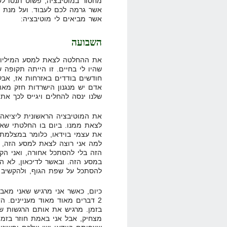
מחסור במוטיבציה, פשוט תנסו ל
אשר גרמה לכם לעבוד. ועל מנת 
אשר מביאים לי מוטיבציה:
השבועה
את ההחלטה לצאת למסע המיליונר
שהיו לי בחיים. זו הייתה תקופה
חודשים בודדים באזרחות אז, אבל 
אדם יש מנגנון הישרדות חזק מאוד
שלנו ינסה להחלים ויגייס לכך את 
את המוטיבציה הראשונית ליציאה 
לצאת ממנו. ביום בו החלטתי שאני
למה אני רוצה לצאת למסע הזה, 
הזה בלי להסתכל אחורה, ואני ה
במסע הזה. ובאשר לדיכאון, לא הי
להסתכל על שפת הגוף, ולהקשיב לק
כיום, כאשר אני מרגיש שאני מאבד
2 דברים מאוד מאוד מעניינים. 
בזמן. מרגיש את אותם הרגשות שה
מצחיק, אבל אני באמת חוזר בזמן