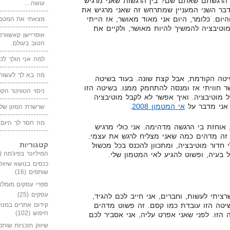
 הרגשתם שאתם שם? בין הרגשות שאני מרגיש
עושה…
דבר השני המעניין שמתרחש זה שאני מרגיש את
ום. כלומר, היום אני מאוד מאושר, אז הייתי
מצאתי את המטמו
מוטיבציה להמשיך להיות מאושר, ולקיים את
אופריישן קאשוורטי
הטוב בעולם.
למה אני הולך לכנ
מה בא לך לעשות 
שיטה הקודמת, אבל קצת שונה. בעוד בשיטה
ר חוויתי אז ומנסה להתחמק ממנו. בשיטה הזו
ניסוי הטוויטר הקט
 מוטיבציה. ואיך אפשר לא לקבל מוטיבציה
 אני מדבר על
אי המטמון 2008
.
שרשרת המזון של
מה חסר לך היום,
אוחזת בי הרגשה מדהימה. אני כולי מרגיש
. זה מדהים כמה שאני מצליח לרגש את עצמי.
קטגוריות
 חדור מוטיבציה, ומתכוון להכנס בכל מכשול
המיליונר בפיג'מה
(149)
בעיה, ופשוט להגיע לאי המטמון שלי.
כנסים בנושא שיווק
שותפים
(16)
ספרי עסקים מומלצ
עסקים
(25)
ציתי לעשות, וחברים, אני חייב לכם להגיד,
יטה הזו עובדת כמו קסם. זה פשוט מדהים
קידום אתרים במנוע
חיפוש
(102)
הזו. לפני שאני אפרט עליה, אני אסביר לכם
שיווק תוכניות שותפ