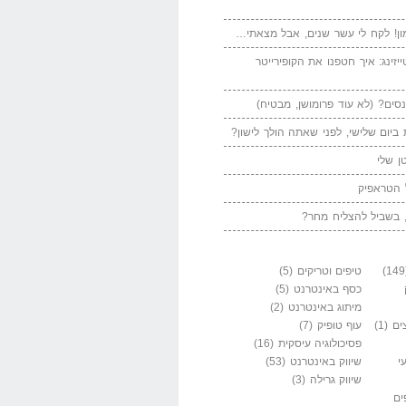
ן! לקח לי עשר שנים, אבל מצאתי…
יזינג: איך חטפנו את הקופירייטר
סים? (לא עוד פרומושן, מבטיח)
ביום שלישי, לפני שאתה הולך לישון?
ן שלי
 הטראפיק
 בשביל להצליח מחר?
טיפים וטריקים
(5)
כסף באינטרנט
(5)
מיתוג באינטרנט
(2)
ים
(1)
עוף טופיק
(7)
פסיכולוגיה עיסקית
(16)
י
שיווק באינטרנט
(53)
שיווק גרילה
(3)
ים