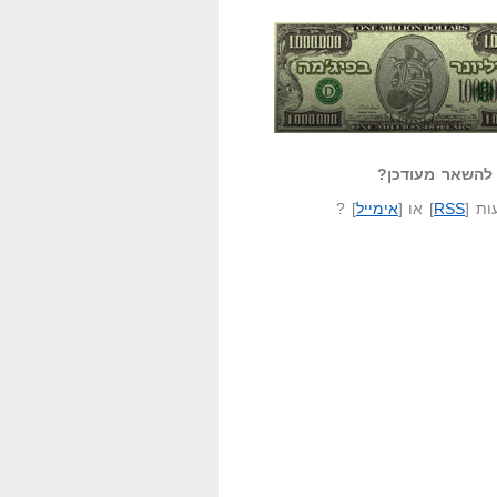
אזל קורא לעצמו
לא יודע משהו?
ונר בפיג'מה
שאל שאלה
להשאר מעודכן?
ת [
RSS
] או [
אימייל
] ?