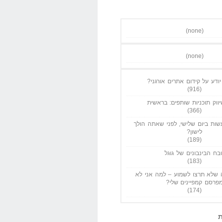
(none)
(none)
ודע על קידום אתרים אורגני?
(916)
ווק תוכניות שותפים: בראשית
(366)
ות ביום שלישי, לפני שאתה הולך
לישון?
(189)
בח הבינבונים של גוגל
(183)
שלא תרצו לשמוע – למה אני לא
פרסם קמפיינים שלי?
(174)
ת