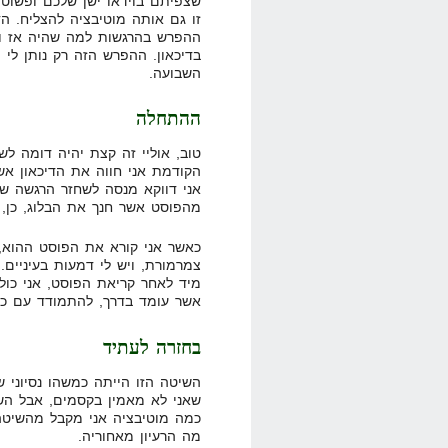
שצפיתם בוידאו ישן שלכם ופשוט
זו גם אותה מוטיבציה להצליח. ה
ההפרש בהרגשות למה שהיה אז והי
בדיכאון. ההפרש הזה רק נותן לי 
השבועה.
ההתחלה
טוב, אוליי זה קצת יהיה דומה ל
הקודמת אני חווה את הדיכאון אש
אני דווקא מנסה לשחזר הרגשה של
מהפוסט אשר חנך את הבלוג, כן,
כאשר אני קורא את הפוסט ההוא, 
צמרמורת, ויש לי דמעות בעיניים
מיד לאחר קריאת הפוסט, אני כולי
אשר עומד בדרך, להתמודד עם כל 
בחזרה לעתיד
השיטה הזו הייתה כמשהו נסיוני שר
שאני לא מאמין בקסמים, אבל הש
כמה מוטיבציה אני מקבל מהשיטה 
מה הרעיון מאחוריה.