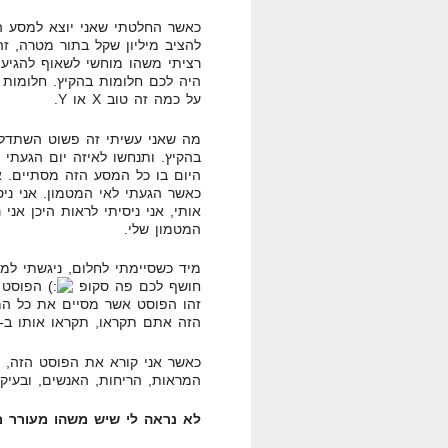
כאשר החלטתי שאני יוצא למסע הז
להציב מיליון שקל בתור מטרה, זה
רציתי משהו מוחשי לשאוף להגיע א
היה לכם חלומות בהקיץ. חלומות 
על כמה זה טוב X או Y.
מה שאני עשיתי זה פשוט השתדל
היום בו כל המסע הזה מסתיים. אנ
כאשר הגעתי לאי המטמון. אני ני
אותי, אני ניסיתי לראות היכן אני
המטמון שלי.
מיד כשסיימתי לחלום, ניגשתי למח
חושף לכם פה סקופ
הפוסט ה
זהו הפוסט אשר מסיים את כל המ
הזה אתם תקראו, תקראו אותו ב-31.12.2008, כשאני אגיע כבר לאי המטמון.
כאשר אני קורא את הפוסט הזה, כל
המראות, הריחות, האנשים, ובעיקר
לא נראה לי שיש משהו מעורר מ