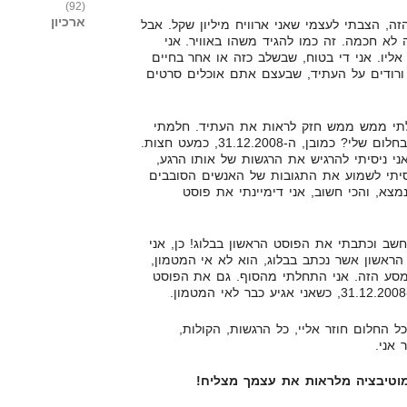
(92)
ארכיון
ה, הצבתי לעצמי שאני ארוויח מיליון שקל. אבל
 לא חכמה. זה כמו להגיד משהו באוויר. אני
ליו. אני די בטוח, שבשלב כזה או אחר בחיים
ורודים על העתיד, שבעצם אתם אוכלים סרטים
תי ממש ממש חזק לראות את העתיד. חלמתי
בהקיץ. ותנחשו לאיזה יום הגעתי בחלום שלי? כמובן, ה-31.12.2008, כמעט חצות.
י ניסיתי להרגיש את הרגשות של אותו הרגע,
סיתי לשמוע את התגובות של האנשים הסובבים
 נמצא, והכי חשוב, אני דימיינתי את פוסט
שב וכתבתי את הפוסט הראשון בבלוג! כן, אני
ראשון אשר נכתב בבלוג, הוא לא אי המטמון,
סע הזה. אני התחלתי מהסוף. גם את הפוסט
 החלום חוזר אליי, כל הרגשות, הקולות,
 אני.
וטיבציה מלראות את עצמך מצליח!