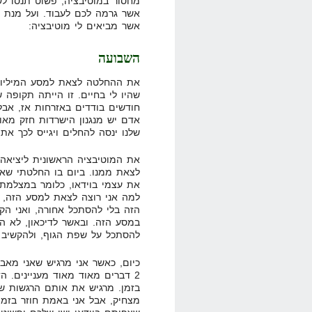
מחסור במוטיבציה, פשוט תנסו ל
אשר גרמה לכם לעבוד. ועל מנת 
אשר מביאים לי מוטיבציה:
השבועה
את ההחלטה לצאת למסע המיליונר
שהיו לי בחיים. זו הייתה תקופה
חודשים בודדים באזרחות אז, אבל 
אדם יש מנגנון הישרדות חזק מאוד
שלנו ינסה להחלים ויגייס לכך את 
את המוטיבציה הראשונית ליציאה 
לצאת ממנו. ביום בו החלטתי שאני
למה אני רוצה לצאת למסע הזה, 
הזה בלי להסתכל אחורה, ואני ה
במסע הזה. ובאשר לדיכאון, לא הי
להסתכל על שפת הגוף, ולהקשיב לק
כיום, כאשר אני מרגיש שאני מאבד
2 דברים מאוד מאוד מעניינים. 
בזמן. מרגיש את אותם הרגשות שה
מצחיק, אבל אני באמת חוזר בזמן