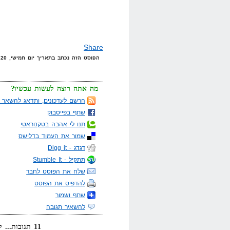
Share
הפוסט הזה נכתב בתאריך יום חמישי, 20 במרץ, 2008 בשעה 7:22 תחת הקטגוריות
מה אתה רוצה לעשות עכשיו?
הרשם לעדכונים, ותדאג להשאר מ
שתף בפייסבוק
תנו לי אהבה בטקנוראטי
שמור את העמוד בדלישס
דגדג - Digg it
תתקיל - Stumble It
שלח את הפוסט לחבר
להדפיס את הפוסט
שתף ושמור
להשאיר תגובה
11 תגובות... קרא אותן למטה או