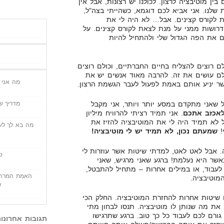
ין מוטיבציה לרצון. לכולנו יש רצונות, אבל אין
 שלנו. אני אביא לכם דוגמא, כשהייתי בצה"ל,
ת לקורס קצינים. אבל… לא היה לי את
דרושות ממני על מנת לצאת לקורס קצינים. על
ם את הפה הגדול שלי ולהתחיל להיות
לם רוצים להצליח בחיים החברתיים, וכולם רוצים
ם עושים את זה. להרבה מאוד אנשים יש את
מה אני י
ר יניע אותם באמת לפעול לעבר הגשמת הרצון.
מדריך שי
 שאני מתקדם במסע יותר ויותר, אני מקבל
לאכזב אתכם
. אני תמיד רציתי להרוויח מיליון
ל לא תמיד היה לי את המוטיבציה להזיז את
מה בא לך לעש
!
שמעתם נכון, לא תמיד יש לי מוטיבציה!
 אבל לאט לאט, למדתי שיטות אשר עוזרות לי
ט
שר היא נעלמת! ברגע שאני מרגיש, שאני
לעבוד, או במילים אחרות – מתחיל להתבטל,
האמת המרה 
מוטיבציה.
מ
ו שיטות אחרות להחזרת המוטיבציה. החלק הכי
את מה שנותן לו מוטיבציה. תנסו לבחון מתי
גורם לכם לעבוד כל כך טוב. ברגע שתרגישו
תגובות אחרונו