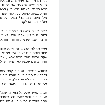
לפי דעתי, המון אנשים מתבלבלים ב
לנו מוטיבציה להגשים את הרצונות
נורא רציתי (באמת שרציתי!) לצא
המוטיבציה, לנקוט בפעולות אשר 
אילו פעולות מדובר? בעיקר לסתו
פוליטיקאי, או לקקן.
כולם רוצים להצליח בלימודים, כו
להרוויח מיליון שקל!
אבל, לא כול
הרצון, אבל אין את הדחף הזה אש
מאז תחילת הבלוג, זה נראה שככל
יותר ויותר מוטיבציה. אך,
צר לי 
שקל, ובטח שאני רוצה עכשיו, אב
התחת, וגם עכשיו לא תמיד יש לי
בחודש הראשון, זה היה קצת קשה.
לקבל את המוטיבציה חזרה מיד כא
מתחיל קצת להיות עצלן, ומפסיק 
אני ישר דואג להחזיר לעצמי את ה
חשוב לציין, שעל כל בנאדם יפעל
חשוב יהיה ודאי לסגל לכל בנאדם 
אתם עובדים הכי טוב, ולנתח מה 