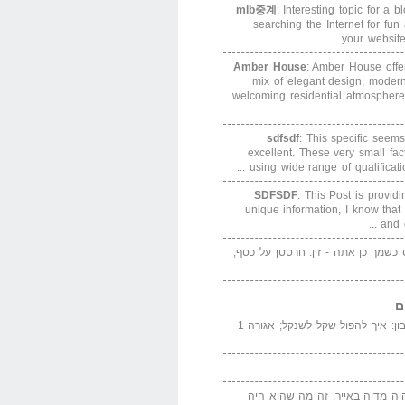
mlb중계
: Interesting topic for a 
searching the Internet for f
your website. 
Amber House
: Amber House offe
mix of elegant design, modern
welcoming residential atmosphere
sdfsdf
: This specific seems
excellent. These very small fa
using wide range of qualification
SDFSDF
: This Post is provid
unique information, I know that
and e
ס כשמך כן אתה - זין. חרטטן על כסף,
ם
המדייה באייר הנבון: איך להפול שקל לשנקל; אגורה 1
יה מדיה באייר, זה מה שהוא היה