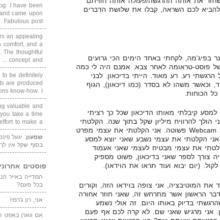
שחזר את אותה ההרגשה/פעולה אותה חוויתם
blog. I have been
להביא לכם השראה, קבלו את שלושת הדברים
un and came upon
Fabulous post. ...
rs an appealing
 comfort, and a
. The thoughtful
 בפיג'מה, לקחתי באחד הימים הכי גרועים
concept and ...
 של פוסט-טראומה לאחר צבא. אמנם היה לי כמה
הרגשתי רע. רע מאוד. הייתי בדיכאון. לבני
 to be definitely
cts are produced
, וכאשר משהו לא בסדר (כמו דיכאון), הגוף
s know-how. I ...
כל הכוחות.
ing valuable and
למסע קיבלתי מאותו הדיכאון שכל כך רציתי
 you take a time
 הולך להרוויח מיליון שקל בתוך שנה. הקלטתי
ffort to make a ...
את עצמי בוידאו, כלומר במצלמת Webcam פשוטה. אני הקלטתי את עצמי מפרט
שמעון
: יגעל פינ
אני הקלטתי את עצמי נשבע שאני יוצא למסע
בסוף שקל אין לך
קלטתי את עצמי מבטיח לעצמי שאני אעמוד
ה צורך לספר שאני בדיכאון, פשוט מספיק
ול. (יום יבוא ועוד תראו את הוידאו).
פוסטים אחרוני
 את המוטיבציה, אני צופה בוידאו הזה, וקורים
בכל פעם?
הדבר הראשון אשר מתרחש זה, שאני חוזר אחורה
אני, רון ג'רמי!
רגשתי בדיוק באותו היום. זה אולי נשמע
. אני מרגיש שאני שם. לא קרה לכם אף פעם
אם ווארן באפט ה