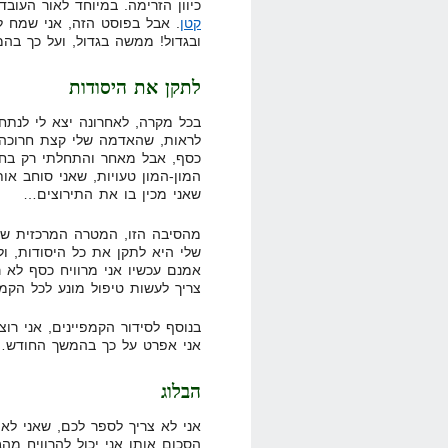
כיוון הזרימה. במיוחד לאור העו
קטן
. אבל בפוסט הזה, אני שמח 
ובגדול! ממשה בגדול, ועל כך בה
לתקן את היסודות
בכל מקרה, לאחרונה יצא לי לנתח 
לראות, שהאדמה שלי קצת חרוכה. 
כסף, אבל מאחר והתחלתי רק בחודש
המון-המון טעויות, שאני סוחב אות
שאני מכין בו את התירוצים…
מהסיבה הזו, המטרה המרכזית של
שלי היא לתקן את כל היסודות, 
אמנם עכשיו אני מרוויח כסף לא ר
צריך לעשות טיפול מונע לכל הקמפ
בנוסף לסידור הקמפיינים, אני ר
אני אפרט על כך בהמשך החודש
הבלוג
אני לא צריך לספר לכם, שאני לא מ
הסכום אותו אני יכול להרוויח מה