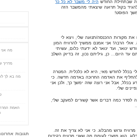
בדה שבתחילת החודש
היה לי משבר לא כל כך
להגיד בקול תרועה שיצאתי מהמשבר הזה
משך הפוסט!
את מקורות ההכנסה/תנועה שלי, ויצא לי
אולי הרבה! אני אמנם ממשיך להרוויח המון
 ינואר, ועד ינואר לא ידעתי כלום, עשיתי
מה אני י
ם עד היום… כן, גיליתם נכון, זה בדיוק השלב
מדריך שי
י בכלל לחודש מאי, היא לא כלכלית. המטרה
מה בא לך לעש
ולהחליף את האדמה החרוכה באדמה חדשה. כי
ע בכלל, אבל אני רוצה שזה ימשך כך, ולכן אני
יינים שלי.
ט
וצה לסדר כמה דברים אשר קשורים למעקב שלי,
…
האמת המרה 
מ
רוויח גרוש מהבלוג. כי אני לא צריך את זה.
תגובות אחרונו
בלוג, הוא מזערי לעומת מה שאני מרוויח בקידום