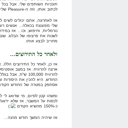
תוכניות השותפים שלי, אבל בכל ז
לכתוב אותו, וזה ה-Pleasure שלי. ו-ב. אני נהנה לעזור לאנשים!
אז לאחרונה, אתם יכולים לשים לב
שלי מפוצצת בכאלה… אנשים רוצי
נורמליות, וחיפוש, וכו… אז במידה
לשנות את פרצופו של הבלוג. שוב
מחוייב לבצע אותו.
ולאחר כל התירוצים…
אז כן, לאחר כל התירוצים הללו, א
ארצה להרוויח. אז במצב אופטימלי
להרוויח 100,000 ש"
החודש, היא להכין את היסודות ש
אסתפק במטרה של החודש הקודם שלי, שהי
ומשהו קטן לסיום, מי שדואג לי ל
לכסות על המשבר, אז שלא ידאג! 
כ-150% מהשיא הקודם
אז שיהיה המשך חודש מהנה…