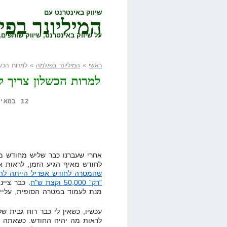
שיווק באינטרנט עם
המיליונר בפי
על שיווק באינטרנט, שיווק שותפים, 
ראשי
»
המיליונר בפיג'מה
» למרות הכשל
למרות הכשלון צריך ל
12 במאי, 2008,
אחרי שעברנו כבר שליש מחודש מא
לחודש מאיף הגיע הזמן, לראות א
שהמטרה לחודש אפריל הייתה להרוויח ,000
"רק" 50,000 וקצת ש"ח
. כבר ציי
מנת לעמוד במטרה הסופית, עליי
עכשיו, כשאין לי כבר רוח גבית ש
לראות מה יהיה החודש. כשאתה כ