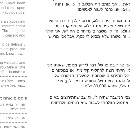
blog. I have been
את… אני כותב את הבלוג: א. כי אני נהנה
un and came upon
Fabulous post. ...
 בתגובות פה בבלוג, ובנוסף לכך תיבת הדואר
rs an appealing
ם שאני אשפר את הבלוג ואוסיף קטגוריות
 comfort, and a
. The thoughtful
 ולא יהיו לי משברים מיוחדים החודש, אני הולך
concept and ...
, זה משהו שלא מביא לי כסף, אבל אני מרגיש
 to be definitely
cts are produced
s know-how. I ...
ing valuable and
ני צריך בסופו של דבר לזרוק מספר, שאותו אני
 you take a time
, הייתי רוצה להחליף קידומת, או במספרים,
ffort to make a ...
ח, אבל בגלל כל התירוצים שכתבתי למעלה. המטרה של
ל ההתפוצצות של החודש הבא, ולכן, אני
שמעון
: יגעל פינ
א 80,000 ש"ח.
בסוף שקל אין לך
גבי המשבר שהיה לי, וחושב שהתירוצים באים
פוסטים אחרוני
אתמול הצלחתי לשבור שיא רווחים, ולהרוויח
בכל פעם?
אני, רון ג'רמי!
אם ווארן באפט ה