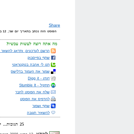
Share
הפוסט הזה נכתב בתאריך יום שני, 12 במאי, 2008 בשעה 10:37 תחת הקטגוריות
מה אתה רוצה לעשות עכשיו?
הרשם לעדכונים, ותדאג להשאר מ
שתף בפייסבוק
תנו לי אהבה בטקנוראטי
שמור את העמוד בדלישס
דגדג - Digg it
תתקיל - Stumble It
שלח את הפוסט לחבר
להדפיס את הפוסט
שתף ושמור
להשאיר תגובה
25 תגובות... קרא אותן למטה או
לונודע