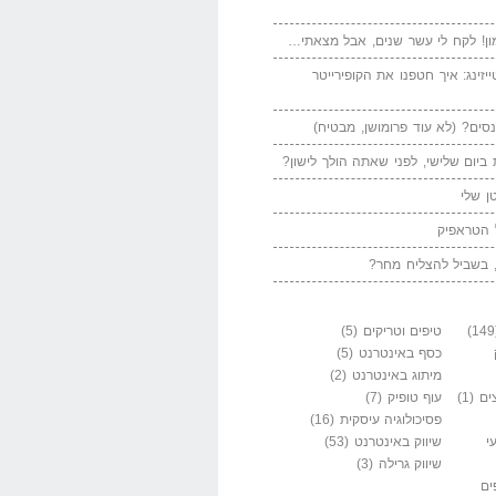
ן! לקח לי עשר שנים, אבל מצאתי…
יזינג: איך חטפנו את הקופירייטר
סים? (לא עוד פרומושן, מבטיח)
ביום שלישי, לפני שאתה הולך לישון?
ן שלי
 הטראפיק
 בשביל להצליח מחר?
טיפים וטריקים
(5)
כסף באינטרנט
(5)
מיתוג באינטרנט
(2)
ים
(1)
עוף טופיק
(7)
פסיכולוגיה עיסקית
(16)
י
שיווק באינטרנט
(53)
שיווק גרילה
(3)
ים