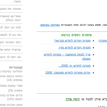
עושה…
מצאתי את המטמו
אופריישן קאשוורטי
הטוב בעולם.
המיליונר בפיג'מה
.
למה אני הולך לכנ
מה בא לך לעשות 
פוסטים נוספים בנושא:
עודכן
מטרות ויעדים לחודש פברואר!
ניסוי הטוויטר הקט
מטרות ויעדים לחודש מרץ.
שרשרת המזון של
צריך לצאת מהמשבר – מטרות לחודש
מה חסר לך היום,
אוגוסט
מטרות לחודש יוני 2008…
קטגוריות
המיליונר בפיג'מה
(149)
יעדים ומטרות לחודש ספטמבר 2008
כנסים בנושא שיווק
שותפים
(16)
ספרי עסקים מומלצ
עסקים
(25)
קידום אתרים במנוע
הוסף אחת
חיפוש
(102)
שיווק תוכניות שותפ