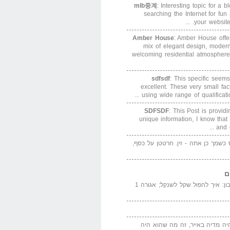
mlb중계
: Interesting topic for a 
searching the Internet for f
your website. 
Amber House
: Amber House offe
mix of elegant design, modern
welcoming residential atmosphere
sdfsdf
: This specific seems
excellent. These very small fa
using wide range of qualification
SDFSDF
: This Post is provid
unique information, I know that
and e
ס כשמך כן אתה - זין. חרטטן על כסף,
ם
המדייה באייר הנבון: איך להפול שקל לשנקל; אגורה 1
יה מדיה באייר, זה מה שהוא היה