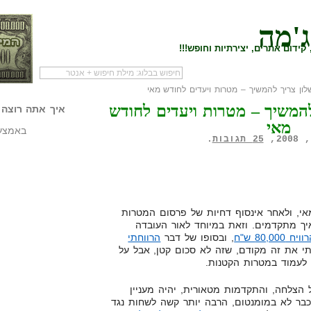
ג'מה
קידום אתרים, יצירתיות וחופש!!!
ון צריך להמשיך – מטרות ויעדים לחודש מאי
לעמוד הראשי של
להתחיל עם מדריך
מי לעז
המשיך – מטרות ויעדים לחודש
הבלוג
שיווק שותפים
המילי
איך אתה רוצה 
מאי
באמצעו
25 תגובות
.
י, ולאחר אינסוף דחיות של פרסום המטרות
יך מתקדמים. וזאת במיוחד לאור העובדה
80 ש"ח
, ובסופו של דבר
הרווחתי
נתי את זה מקודם, שזה לא סכום קטן, אבל על
 לעמוד במטרות הקטנות.
ל הצלחה, והתקדמות מטאורית, יהיה מעניין
בר לא במומנטום, הרבה יותר קשה לשחות נגד