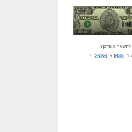
אזל קורא לעצמו
לא יודע משהו?
ונר בפיג'מה
שאל שאלה
להשאר מעודכן?
ת [
RSS
] או [
אימייל
] ?