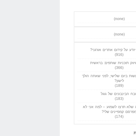
(none)
(none)
ודע על קידום אתרים אורגני?
(916)
ווק תוכניות שותפים: בראשית
(366)
ות ביום שלישי, לפני שאתה הולך
לישון?
(189)
בח הבינבונים של גוגל
(183)
שלא תרצו לשמוע – למה אני לא
פרסם קמפיינים שלי?
(174)
ת