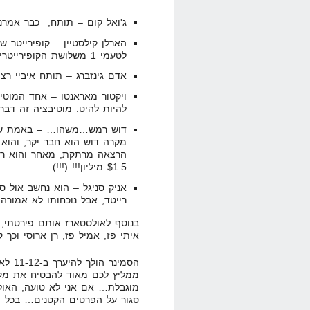
ג'ואל קום – תותח, כבר אמרנו
הארלן קילסטיין – קופירייטר
לטעמי 1 משלושת הקופירייטרים הטובים בעולם!!! – וכן, הוא יהודי.
אדם גינזברג – תותח איביי רצ
ויקטור מאראנטו – אחד המוטיב
להיות להיט. מוטיבציה זה דבר
דוש רמש…משהו… – באמת שק
מקרה דוש הוא חבר יקר, והוא 
הרצאה מרתקת, מאחר והוא רוא
$1.5 מיליון!!! (!!!)
אניק סניגל – הוא נחשב אול ס
רייטד, אבל נוכחותו לא אמור
בנוסף לאולסטארז אותם פירטתי, 
איתי פז, אמיל פז, רן ארוסי וכך
הסמינ
ממליץ לכם מאוד להבטיח את מקו
סגור על הפרטים הקטנים… בכל מ