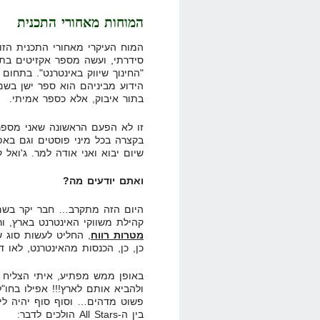
המוחות מאחורי התכנית
סידרתי, ועשה מספר אקזיטים בתח
"החינוך שיווק באינטרנט". בתחום 
בתור איבוק, אלא כספר אמיתי.
זו לא הפעם הראשונה שאני מספר 
בקצרה בכל מיני פוסטים וגם באפי
שיום יבוא ואני אודה למר. ג'ואל 
ואתם יודעים מה?
היום הזה מתקרב… חבר יקר בשם 
קהילת משווקי האינטרנט בארץ, 
מטרות רווח
כן, כן, הכנסות מהאינטרנט, לאו ד
באופן ממש מפתיע, איתי הצליח ל
ולהביא אותם לארץ!!! אפילו בחו
פשוט מדהים… וסוף סוף יהיה לי ה
בין ה-All Stars הולכים לדבר: