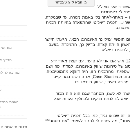
מי הביא לי מוטיבציה?
שחרור שלי מצה"ל
תי לי באינטרנט.
לה – מאתר-לאתר בלי באמת מטרה. עד שבמקרה,
לשהי… תכנית ריאליטי שהתפארה בהיותה תכנית
ינטרנט.
ם חופשי "מיליונר האינטרנט הבא". הגעתי היישר
שון הייתה קצרה. בדיוק כך, התמכרתי בפעם
מה אני י
לתכנית ריאליטי.
מדריך שי
" לקחו 12 איש אם אני לא טועה, עם קצת מאוד ידע
סוג של טירונות שיווק באינטרנט. למדתי פה ושם
שספגתי מהתכנית הזו, היה דווקא מהמוטיבציה.
מה בא לך לעש
בעיקר מאחר ואני בנאדם שלומד טוב מ-Case Studies, אז היו שם כמה קייס
כירה באיביי, שיווק בוידאו וכו…
ט
ה" לא לשנו, מסתבר שגם הוא היה מכור
ה יוצא לנו לנתח פרקים ולהחליף הערות שכל
האמת המרה 
מ
 זה שבואו נגיד, כמו בכל תכנית ריאליטי,
וחד", מה שגרם לי להגיד לעצמי: "אם הטמב***
תגובות אחרונו