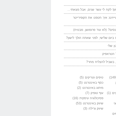
ן! לקח לי עשר שנים, אבל מצאתי…
יזינג: איך חטפנו את הקופירייטר
סים? (לא עוד פרומושן, מבטיח)
ביום שלישי, לפני שאתה הולך לישון?
ן שלי
 הטראפיק
 בשביל להצליח מחר?
טיפים וטריקים
(5)
כסף באינטרנט
(5)
מיתוג באינטרנט
(2)
ים
(1)
עוף טופיק
(7)
פסיכולוגיה עיסקית
(16)
י
שיווק באינטרנט
(53)
שיווק גרילה
(3)
ים