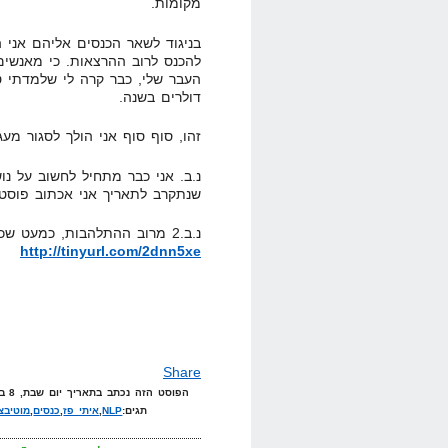
מקומות.
בניגוד לשאר הכנסים אליהם אני ה
להכנס לרוב ההרצאות. כי מאנשים
העבר שלי, כבר קרה לי שלמדתי ט
דולרים בשנה.
זהו, סוף סוף אני הולך לסגור מעג
נ.ב. אני כבר מתחיל לחשוב על נוש
שנתקרב לתאריך אני אכתוב פוסט ש
נ.ב.2 מרוב ההתלהבות, כמעט שכחתי, הנה הלינק לסמינר =>
http://tinyurl.com/2dnn5xe
Share
הפוסט הזה נכתב בתאריך יום שבת, 8 במאי, 2010 בשעה 16:28 תחת הקטגוריות
תגים:
NLP
,
איתי פז
,
כנסים
,
מוטיבצ