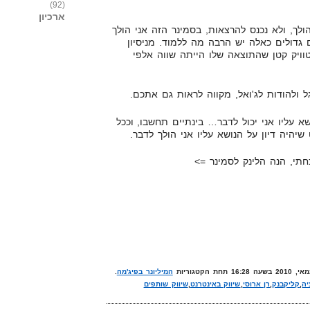
(92)
ארכיון
ולך, ולא נכנס להרצאות, בסמינר הזה אני הולך
 גדולים כאלה יש הרבה מה ללמוד. מניסיון
וויק קטן שהתוצאה שלו הייתה שווה אלפי
ל ולהודות לג'ואל, מקווה לראות גם אתכם.
א עליו אני יכול לדבר… בינתיים תחשבו, וככל
יהיה דיון על הנושא עליו אני הולך לדבר.
המיליונר בפיג'מה
.
יה
,
קליקבנק
,
רן ארוסי
,
שיווק באינטרנט
,
שיווק שותפים