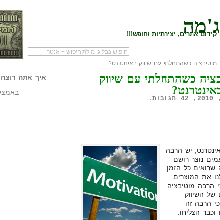
ג'מה
קידום אתרים, יצירתיות וחופש!!!
 מוטיבציה כשהתחלתי עם שיווק באינטרנט?
לעמוד הראשי של
להתחיל עם מדריך
מי לעז
בציה כשהתחלתי עם שיווק
הבלוג
שיווק שותפים
המילי
איך אתה רוצה 
אינטרנט?
באמצעו
42 תגובות
.
ינטרנט, יש הרבה
מים נוצר רושם
 שרואים כל הזמן
נו את המוצרים
 הרבה מוטיבציה
של השיווק
כי הרבה זה
כבר הצליחו.