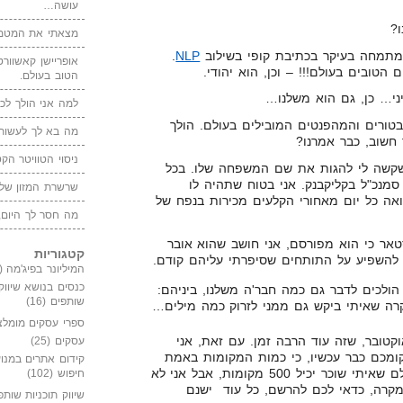
עושה…
?
מצאתי את המטמו
 שמתמחה בעיקר בכתיבת קופי בשילוב
NLP
.
אופריישן קאשוורטי
הטוב בעולם.
יני… כן, גם הוא משלנו…
למה אני הולך לכנ
טורים והמהפנטים המובילים בעולם. הולך
מה בא לך לעשות 
 חשוב, כבר אמרנו?
ניסוי הטוויטר הקט
שה לי להגות את שם המשפחה שלו. בכל
סמנכ"ל בקליקבנק. אני בטוח שתהיה לו
שרשרת המזון של
ה כל יום מאחורי הקלעים מכירות בנפח של
מה חסר לך היום,
טאר כי הוא מפורסם, אני חושב שהוא אובר
קטגוריות
ה להשפיע על התותחים שסיפרתי עליהם קודם.
המיליונר בפיג'מה
(149)
כנסים בנושא שיווק
הולכים לדבר גם כמה חבר'ה משלנו, ביניהם:
שותפים
(16)
 קרה שאיתי ביקש גם ממני לזרוק כמה מילים…
ספרי עסקים מומלצ
ר הולך להיערך ב-11-12 לאוקטובר, שזה עוד הרבה זמן. עם זאת, אני
עסקים
(25)
מכם כבר עכשיו, כי כמות המקומות באמת
קידום אתרים במנוע
מוגבלת… אם אני לא טועה, האולם שאיתי שוכר יכיל 500 מקומות, אבל אני לא
חיפוש
(102)
קרה, כדאי לכם להרשם, כל עוד ישנם
שיווק תוכניות שותפ