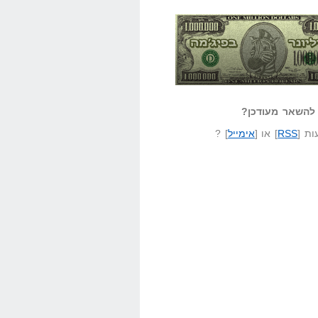
אזל קורא לעצמו
לא יודע משהו?
ונר בפיג'מה
שאל שאלה
להשאר מעודכן?
ת [
RSS
] או [
אימייל
] ?