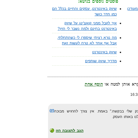
פוסטים נוספים בנושא:
עודכן
שיווק באינטרנט, עסקים והחיים בכלל הם
כמו חדר כושר
איך לקבל ממני קואצ'ינג על שיווק
באינטרנט בחינם ולמה נשבר לי הזין?
מה נורא רציתי שיספרו לי כשהתחלתי,
אבל אף אחד לא טרח לעשות זאת
שיווק באינטרנט
מדריך שיווק שותפים
הוסף אחת
(#)
ק שלי בבקשה." באמת. אין צורך להרגיש מבוכה
הגב לתגובה הזו