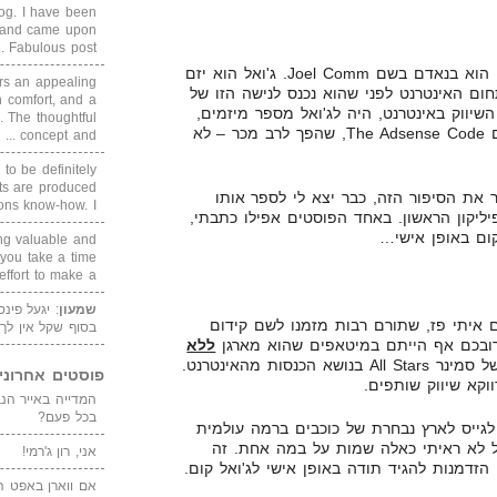
blog. I have been
un and came upon
Fabulous post. ...
המוח העיקרי מאחורי התכנית הזו הוא בנאדם בשם Joel Comm. ג'ואל הוא יזם
rs an appealing
ום האינטרנט לפני שהוא נכנס לנישה הזו של
 comfort, and a
השיווק באינטרנט, היה לג'ואל מספר מיזמים,
. The thoughtful
הידוע מביניהם הוא ספר ישן בשם The Adsense Code, שהפך לרב מכר – לא
concept and ...
 to be definitely
cts are produced
את הסיפור הזה, כבר יצא לי לספר אותו
s know-how. I ...
ליקון הראשון. באחד הפוסטים אפילו כתבתי,
קום באופן אישי…
ing valuable and
 you take a time
ffort to make a ...
שמעון
: יגעל פינ
איתי פז, שתורם רבות מזמנו לשם קידום
בסוף שקל אין לך
ורובכם אף הייתם במיטאפים שהוא מארגן
ללא
, החליט לעשות סוג של סמינר All Stars בנושא הכנסות מהאינטרנט.
פוסטים אחרוני
ווקא שיווק שותפים.
בכל פעם?
גייס לארץ נבחרת של כוכבים ברמה עולמית
"ל לא ראיתי כאלה שמות על במה אחת. זה
אני, רון ג'רמי!
זדמנות להגיד תודה באופן אישי לג'ואל קום.
אם ווארן באפט ה