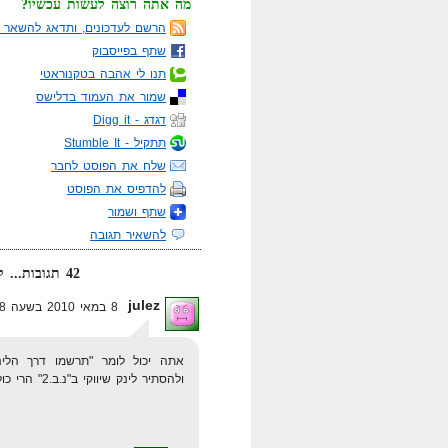
מה אתה רוצה לעשות עכשיו?
הרשם לעדכונים, ותדאג להשאר מ
שתף בפייסבוק
תנו לי אהבה בטקנוראטי
שמור את העמוד בדלישס
דגדג - Digg it
תתקיל - Stumble It
שלח את הפוסט לחבר
להדפיס את הפוסט
שתף ושמור
להשאיר תגובה
42 תגובות... קרא אותן למטה או
julez
8 במאי 2010 בשעה 16:38
אתה יכול לומר "תרשמו דרך הלינ
ולהסתיר לינק שיווקי ב"נ.ב.2" הרי כולנו באותו העסק.