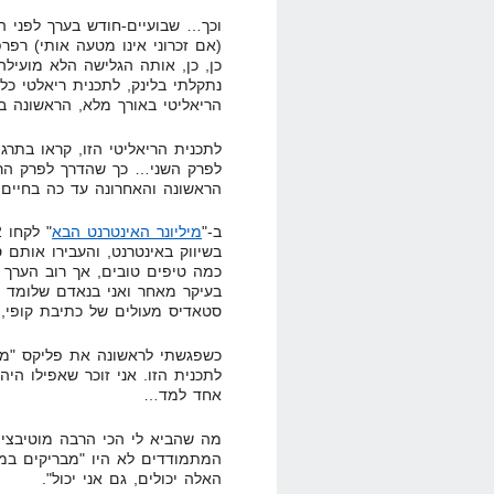
וכך… שבועיים-חודש בערך לפני ה
(אם זכרוני אינו מטעה אותי) רפרפ
כן, כן, אותה הגלישה הלא מועי
נתקלתי בלינק, לתכנית ריאלטי כ
הריאליטי באורך מלא, הראשונה בא
לתכנית הריאליטי הזו, קראו בתרגו
לפרק השני… כך שהדרך לפרק הרא
הראשונה והאחרונה עד כה בחיים, 
ב-"
מיליונר האינטרנט הבא
בשיווק באינטרנט, והעבירו אותם 
כמה טיפים טובים, אך רוב הערך 
סטאדיס מעולים של כתיבת קופי, מ
כשפגשתי לראשונה את פליקס "מש
לתכנית הזו. אני זוכר שאפילו הי
אחד למד…
מה שהביא לי הכי הרבה מוטיבציה,
המתמודדים לא היו "מבריקים במי
האלה יכולים, גם אני יכול".