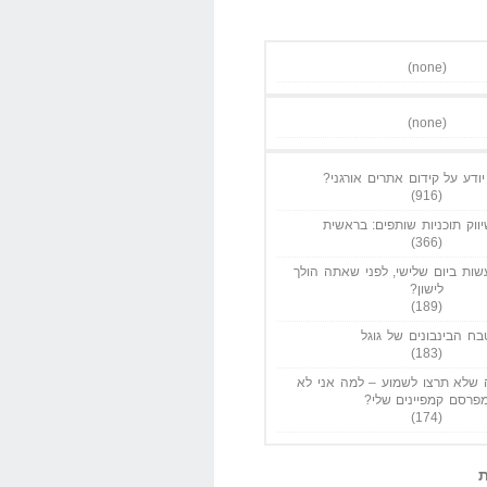
(none)
(none)
ודע על קידום אתרים אורגני?
(916)
ווק תוכניות שותפים: בראשית
(366)
ות ביום שלישי, לפני שאתה הולך
לישון?
(189)
בח הבינבונים של גוגל
(183)
שלא תרצו לשמוע – למה אני לא
פרסם קמפיינים שלי?
(174)
ת