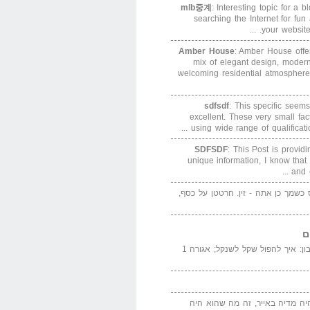
mlb중계
: Interesting topic for a 
searching the Internet for f
your website. 
Amber House
: Amber House offe
mix of elegant design, modern
welcoming residential atmosphere
sdfsdf
: This specific seems
excellent. These very small fa
using wide range of qualification
SDFSDF
: This Post is provid
unique information, I know that
and e
ס כשמך כן אתה - זין. חרטטן על כסף,
ם
המדייה באייר הנבון: איך להפול שקל לשנקל; אגורה 1
יה מדיה באייר, זה מה שהוא היה