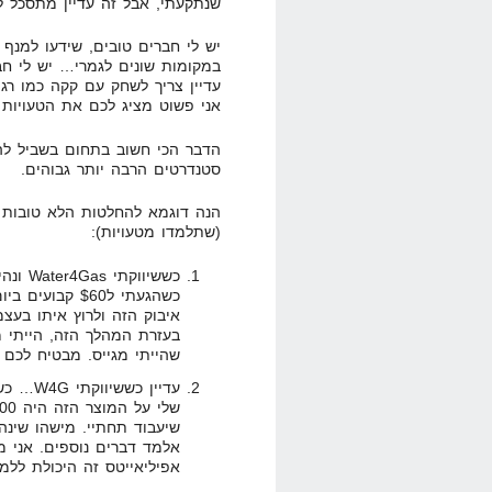
שנתקעתי, אבל זה עדיין מתסכל 
יש לי חברים טובים, שידעו למנף
במקומות שונים לגמרי… יש לי חברי
עדיין צריך לשחק עם קקה כמו רג'
אני פשוט מציג לכם את הטעויות
הדבר הכי חשוב בתחום בשביל לה
סטנדרטים הרבה יותר גבוהים.
הנה דוגמא להחלטות הלא טובות 
(שתלמדו מטעויות):
כששיוו
כשהגעתי ל$60 ק
איבוק הזה ולרוץ איתו בעצ
בעזרת המהלך הזה, הייתי 
שהייתי מגייס. מבטיח לכם שהי
אלמד דברים נוספים. אני 
אפיליאייטס זה היכולת ללמ