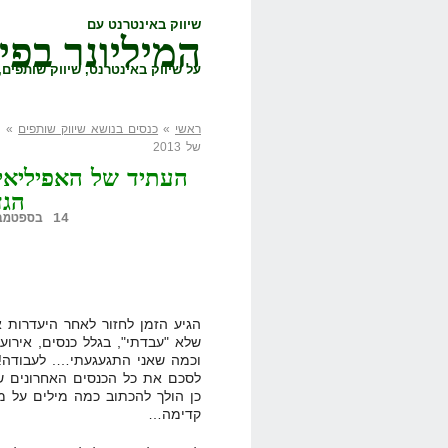
שיווק באינטרנט עם
המיליונר בפי
על שיווק באינטרנט, שיווק שותפים, 
ראשי
»
כנסים בנושא שיווק שותפים
» ה
של 2013
העתיד של האפיליאי
הגדו
14 בספטמבר, 2011,
הגיע הזמן לחזור לאחר היעדרות א
שלא "עבדתי", בגלל כנסים, אירוע
וכמה שאני התגעגעתי…. לעבודה! 
לסכם את כל הכנסים האחרונים שה
כן הולך להכתוב כמה מילים על מ
קדימה…