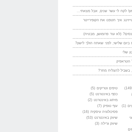
ן! לקח לי עשר שנים, אבל מצאתי…
יזינג: איך חטפנו את הקופירייטר
סים? (לא עוד פרומושן, מבטיח)
ביום שלישי, לפני שאתה הולך לישון?
ן שלי
 הטראפיק
 בשביל להצליח מחר?
טיפים וטריקים
(5)
כסף באינטרנט
(5)
מיתוג באינטרנט
(2)
ים
(1)
עוף טופיק
(7)
פסיכולוגיה עיסקית
(16)
י
שיווק באינטרנט
(53)
שיווק גרילה
(3)
ים