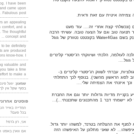
blog. I have been
un and came upon
Fabulous post. ...
rs an appealing
 (ונכשלתי קצת אחרי זה…. עוד מעט
 comfort, and a
. The thoughtful
ר תנועה טוב וגם על הצעה טובה. עשיתי הרבה
concept and ...
מאוד כסף על שיווק מוצר בקליקבנק בשם Water4Gas בקונטנט נטוורק של גוגל
 to be definitely
cts are produced
 שההצעה של Water4Gas הלכה לעולמה, הלכתי ושיווקתי רג'יסטרי קלינרים
s know-how. I ...
 גוגל….
ing valuable and
 you take a time
לציות, עברתי לשווק רג'יסטרי קלינרים ב-
ffort to make a ...
תר קרוב לסוג הראשון מהשני). בנוסף לכך התחלתי
שמעון
: יגעל פינ
בסוף שקל אין לך
 בקניית מדיות גדולות יותר וגם את החברת
 1 מהתכנונים שתכננתי…)…
פוסטים אחרוני
בכל פעם?
אני, רון ג'רמי!
 למנף את ההצלחה בטרנד, למשהו יותר גדול.
איפשהו… לא שאני מתלונן על האיפשהו הזה
אם ווארן באפט ה