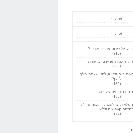
(none)
(none)
ודע על קידום אתרים אורגני?
(916)
ווק תוכניות שותפים: בראשית
(366)
ות ביום שלישי, לפני שאתה הולך
לישון?
(189)
בח הבינבונים של גוגל
(183)
שלא תרצו לשמוע – למה אני לא
פרסם קמפיינים שלי?
(174)
ת