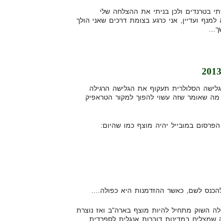
י בטרנדים ולכן בניתי את ההצלחה שלי
מנף ועדיין, אני כרגע בצומת דרכים שאני הולך
שך…
יסטים טוענים, שעד 2013 הגלישה הסלולרית תעקוף את הגלישה הרגילה
 מה שאומר שזה עשוי להפוך למקור הטראפיק
הכנס לשם, כאשר ההזדמנות היא כפולה….
ה השוק מתחיל להיות מוצף בארה"ב ואז נוצרת
שמצליח במדינות דוברות אנגלית לספרדית,