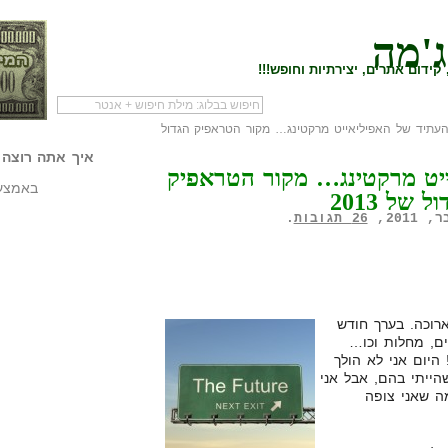
ג'מה
קידום אתרים, יצירתיות וחופש!!!
עתיד של האפיליאייט מרקטינג… מקור הטראפיק הגדול
לעמוד הראשי של
להתחיל עם מדריך
מי לעז
הבלוג
שיווק שותפים
המילי
איך אתה רוצה 
יט מרקטינג… מקור הטראפיק
באמצעו
ל של 2013
26 תגובות
.
רוכה. בערך חודש
ים, מחלות וכו…
היום אני לא הולך
ייתי בהם, אבל אני
ה שאני צופה