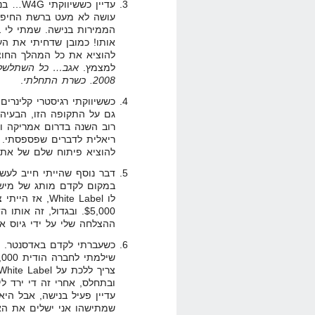
עדיין כ
עושה לא מעט ברשת החיפו
אותו! כמובן שדחיתי את הע
להוציא את כל המהלך החוצה
למצמץ.
2008. כשרת התחלתי
.
כששיווקתי רגיסטרי קלינרים
רוב השנה בדרום אמריקה וא
ריאלית לדברים שפספסתי. כי
להוציא פיתוח שלם של אתר + SEO ה
במקום לקדם מותג של מישה
לו White Label
ההצלחה שלי על ידי גיוס אפ
כשעברתי לקדם באדסנטר. כבר
ובתחלס, אחרי זה די ירד לי
עדיין פעיל בנישה, אבל היא
שמתישהו אני ישלים את הא