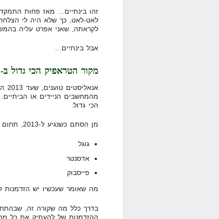
זהו בינתיים… מאז פחות התמקדת
לאט-לאט, כך שלא היה לי הצלחה ל
לקראתה, שאני אפרט עליה בהמ
אבל בינתיים…
מקור הטראפיק הכי גדול ב-2013
אנאל
מהמחשבים הניידים או הביתיים.
הכי גדול.
מן הסתם כשנגיע ל-2013, תחום הפרסום במובייל יהיה מוצף כמו שהיום:
גוגל
אדסנטר
פייסבוק
מה שאומר שעכשיו יש הזדמנות ל
בדרך כלל מה שקורה זה, שבהתחל
ההזדמנות של להעתיק את כל מה 