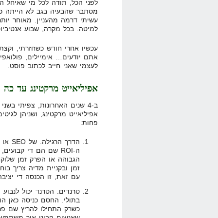
לפני הכל, תודה לכל מי שאיחל ה
מסתבר שהבעיה בגב לא הייתה כז
עשיתי דרמה מהעניין. מאוחר יות
למיטה. בכל מקרה, שבוע אנטיביוט
עכשיו אחרי חודש כשחזרתי, וקצת
אתם יודעים… אימיילים, פולואפי
לעצמי שאני חייב לכתוב פוסט.
אפיליאייט מרקטינג עד כה
אפיליאייט מרקטינג, ושניהן לגיטי
פחות:
ה-ROI שם הם די קבועים,
זמן ובקניית מדיה צריך בו
עם זאת, זו הכנסה די יציבה
טרנדים. הטרנד יכול לנבוע
בתולי. החסם כניסה כאן הוא
כשרק התחילו להריץ שם פרסו
שאנשים הבינו איך משתמשי