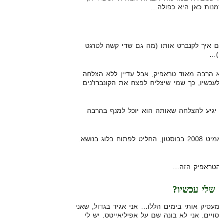
מנות כאן היא כפולה…
ם איך לקנברט אותו (מה גם שדי קשה לטרגט
)…
יא הרבה מאוד טראפיק, אבל עדיין ללא הצלחה
לעכשיו, כך שמי שיצליח לפצח את הקונברז'נים
 יגיע להצלחה שאותה הוא יוכל למנף בהרבה
חבר טוב, שהכרתי באפיליאייט סאמיט 2008 בבוסטון, החליט לפתוח בלוג בנושא.
הטראפיק הזה…
שלי עכשיו?
יק אותי בימים הללו… אני אגיד בגדול, שאני
Vendor בתחום מסויים. אני לא בונה שם על אפיליאייטס. יש לי