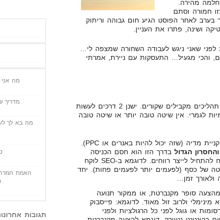
חלמה מהירה.
ו חמורה וסתם
ר בערב לאחר הפוסט הגיע חום גבוהה וריתוק
יקה ושינה, פתרו את העניין.
 לפני שאני ניגש לעבודה השחורה שמצפה לי…
ם, והכי מגעיל… התעסקות עם ניירת, אמרתי
מה אני י
מדריך שי
ב-4 שנים האחרונות, צפיתי בשני תהליכים מקבילים שקורים. ישנן 2 דרכים לעשות
מיות לגמרי. אין שיטה טובה יותר או שיטה טובה
מה בא לך לעש
הדרך הרגילה. של SEO או קניית מדיה (שזה יכול להיות באנרים או PPC).
והחסרון הגדול
בדרך הזו הוא חסם הכניסה
ט
הגבוהה או הפרק זמן שלוקח להתחיל לייצר רווחים. לדוגמא ב-SEO לוקח
חטה של כסף (לפעמים יותר לפעמים פחות). יחד
האמת המרה 
 ולאורך זמן…
מ
 מהצעה סופר מקנברטת, או ממקור תנועה
 מינימלי ולרוב זול מאוד. לדוגמא: פייסבוק
מות או גוגל לפני כל הרגולציות ולפני
תגובות אחרונו
ם בקונטנט נטוורק. דוגמא להצעה מקנברטת