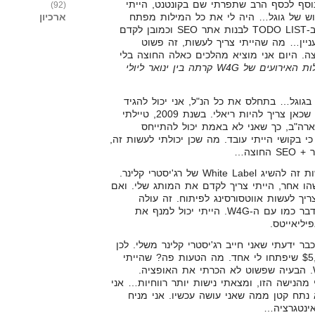
ששיווקתי W4G… בנוסף לכסף הרב שתפרתי שם בקונטנט, הייתי
(92)
ארכיון
ש של גוגל… היה לי את כל המילות מפתח
הממירות בנישה. שמתי לי ב-TODO LIST לבנות אתר SEO וכמובן לקדם
ניין… מה שהייתי צריך לעשות, זה פשוט
. היום אני מוציא מהלכים כאלה החוצה בלי
אגב… כל השתלשלות האירועים של W4G קרתה בין ינואר ליולי
 בגוגל… בתחלס את כל הנ"ל, אני יכול להגיד
גם על התקופה הזו, הבעיה שכאן צריך להיות ריאלי. בשנת 2009, טיילתי
רה"ב, כך שאני לא באמת יכול להתייחס
 בקושי הייתי עובד. מה שכן יכולתי לעשות זה,
חוצה…
דבר נוסף שהייתי חייב לעשות זה להשיג White Label של רג'יסטרי קלינר.
ו אחר, הייתי צריך לקדם את המותג שלי. ואם
, אז הייתי צריך לעשות אווטסורסינג לפיתוח. זה עולה
$5,000. ובגדול, זה אותו הדבר כמו עם ה-W4G. הייתי יכול למנף את
יליאייטס.
 ידעתי שאני חייב רג'יסטרי קלינר משלי. לכן
שילמתי לחברה הודית $5,000 שיפתחו לי אחד. מה הטעות פה? שהייתי
צריך ללכת על White Label. הבעיה שפשוט לא הכרתי את האופציה.
 מהנישה הזו, ומצאתי נישות יותר רווחיות… אני
 נתח קטן ממה שאני עושה עכשיו. אני מניח
ינטגרציה…