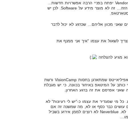
את הטראפיק שלי. אבל להפוך ל-Vendor יפתח בפניי הרבה אפשרויות חדשות…
שאין לי בתור אפיליאייט בורטיקל הזה… זה לא מוצר מידע על Software. לכן יש
 סטארטאפ.
לים שאני מכוון אליהם… שכרגע לא יכול לדבר
צריך לשאול את עצמו "איך אני ממנף את
הוא מגיע להצלחה
ברצוני להזמין אותך למיטאפ של אפיליאייטס שמתארגן בחסות VisionCamp ורשת
ם הקנדית Neverblue. אני כותב על המיטאפ באיחור בכוונה, כי יש מגבלת
ה שאני אפרסם את זה ברגע האחרון.
 כל מי שמגדיר את עצמו כ-"יש לי רעיונות" לא
 עושים כבר כסף או לא, מה שמשנה זה אם
אתם עושים משהו עם עצמכם או לא. Neverblue לא רוצים לממן אירוע בשביל
מו…