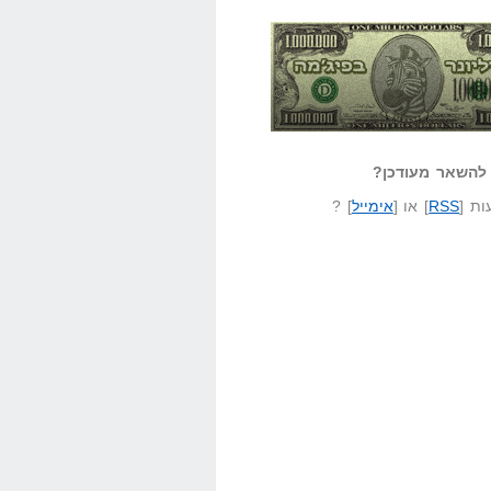
אזל קורא לעצמו
לא יודע משהו?
ונר בפיג'מה
שאל שאלה
להשאר מעודכן?
ת [
RSS
] או [
אימייל
] ?