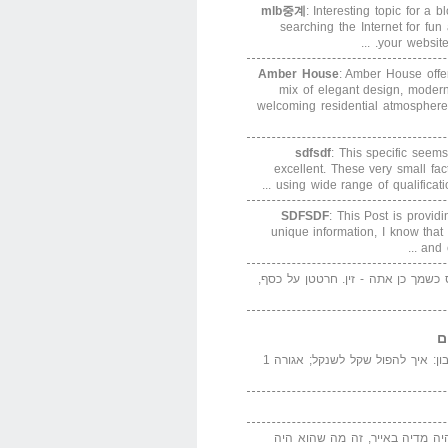
mlb중계
: Interesting topic for a 
searching the Internet for f
your website. 
Amber House
: Amber House offe
mix of elegant design, modern
welcoming residential atmosphere
sdfsdf
: This specific seems
excellent. These very small fa
using wide range of qualification
SDFSDF
: This Post is provid
unique information, I know that
and e
ס כשמך כן אתה - זין. חרטטן על כסף,
ם
המדייה באייר הנבון: איך להפול שקל לשנקל; אגורה 1
יה מדיה באייר, זה מה שהוא היה