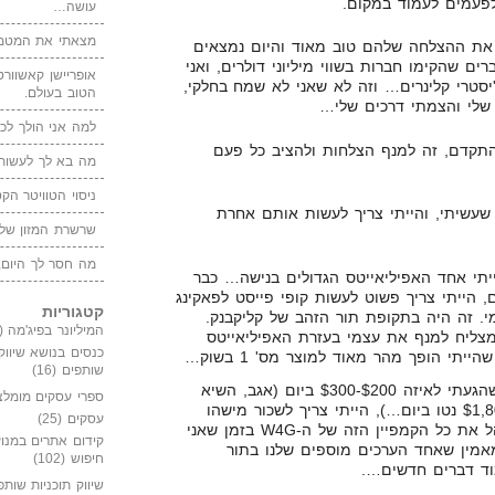
לפעמים לעמוד במקום.
עושה…
מצאתי את המטמו
 את ההצלחה שלהם טוב מאוד והיום נמצאים
ם שהקימו חברות בשווי מיליוני דולרים, ואני
אופריישן קאשוורטי
יסטרי קלינרים… וזה לא שאני לא שמח בחלקי,
הטוב בעולם.
 שלי והצמתי דרכים שלי…
למה אני הולך לכנ
תקדם, זה למנף הצלחות ולהציב כל פעם
מה בא לך לעשות 
ניסוי הטוויטר הקט
שעשיתי, והייתי צריך לעשות אותם אחרת
שרשרת המזון של
מה חסר לך היום,
קתי Water4Gas ונהייתי אחד האפיליאייטס הגדולים בנישה… כבר
בועים ביום, הייתי צריך פשוט לעשות קופי פייסט לפאקינג
קטגוריות
מי. זה היה בתקופת תור הזהב של קליקבנק.
המיליונר בפיג'מה
(149)
מצליח למנף את עצמי בעזרת האפיליאייטס
כנסים בנושא שיווק
יתי הופך מהר מאוד למוצר מס' 1 בשוק…
שותפים
(16)
עדיין כששיווקתי W4G… כשהגעתי לאיזה $200-$300 ביום (אגב, השיא
ספרי עסקים מומלצ
שלי על המוצר הזה היה $1,800 נטו ביום…), הייתי צריך לשכור מישהו
עסקים
(25)
שיעבוד תחתיי. מישהו שינהל את כל הקמפיין הזה של ה-W4G בזמן שאני
קידום אתרים במנוע
מאמין שאחד הערכים מוספים שלנו בתור
חיפוש
(102)
וד דברים חדשים….
שיווק תוכניות שותפ