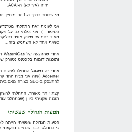
יהיה (איך לא) ה-ACAI.
מי שבוחר בדרך ה-1 זה מצויין. זה צמיחה איטית עם זאת ודאית.
אני לעומת זאת התחלתי מטרנדים
הסיפור…). אני נפלתי גם על מקו
כשאף אחד לא השתמש בזה…
אחרי
ותוכנות דומות בקונטנט נטוורק של
אחרי זה כשגוגל התחילו לעשות רגו
Adcenter (שזה אני מניח יו
להתעסק ב-SEO בצורה מאסיבית וכך איזנתי את הצמיחה שלי….
קצת יותר מאוחר, התחלתי להשקיע
תוכנה שקניתי ביוון (שבתחלס עוד לא יישמתי דבר
הטעות הגדולה שעשיתי
הטעות הגדולה שעשיתי הייתה לא
כי בתחלס, כבר שנתיים נתקעתי 