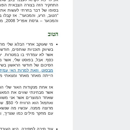
התחקיר הזה בצורה הצבאית הפור
בסופו של דבר בחרתי לעשות את 
"הטוב, הרע, והמכוער". אז קבלו 
והמכוער – גרסת אפריל 2008, מאת המיליונר בפיג'מה":
הטוב
מי שעוקב אחרי הבלוג שלי מהת
בשיווק תוכניות שותפים, חודש
אשר לא עמדתי בו במטרות. ית
כסף. אבל, בפוסט שלי, אשר 
הסיכום של חודשי הראשון בשיו
מבסוט, וזאת למרות האי עמיד
הייתה מאחר מאחר ומצאתי מו
אז אחת מנקודות האור שלי הח
אשר מבחינתי שווים את המאמץ 
שאחד המוצרים אשר אני משווק ב
ואתמו
מרוצה ממנה. עכשיו מה שנשאר
עם מחקר מילים כמו שצריך, ובנ
עוד סיבה למסיבה, היא העוב