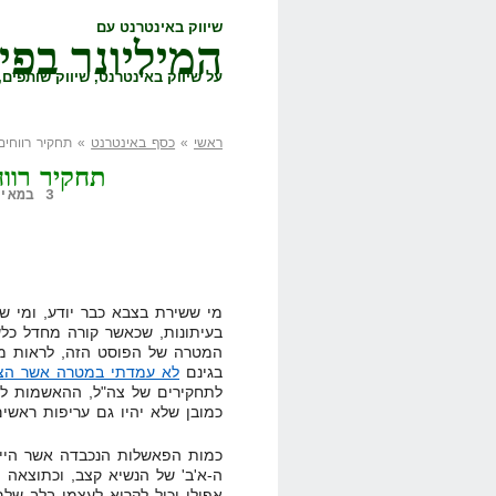
שיווק באינטרנט עם
המיליונר בפי
על שיווק באינטרנט, שיווק שותפים, 
ראשי
»
כסף באינטרנט
» תחקיר רווחים
תחקיר רוו
3 במאי, 2008,
מי ששירת בצבא כבר יודע, ומי ש
בעיתונות, שכאשר קורה מחדל כלש
המטרה של הפוסט הזה, לראות מה
בגינם
לא עמדתי במטרה אשר הצב
לתחקירים של צה"ל, ההאשמות לא 
כמובן שלא יהיו גם עריפות ראשי
כמות הפאשלות הנכבדה אשר היית
ה-א'ב' של הנשיא קצב, וכתוצאה מ
אפילו יכול לקרוא לעצמי בלב של