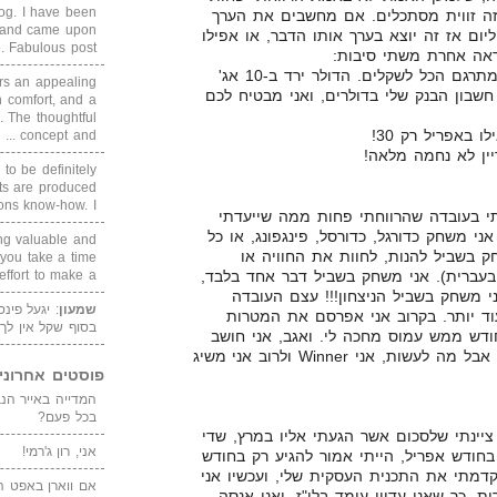
blog. I have been
זה זווית מסתכלים. אם מחשבים את הערך
un and came upon
יום אז זה יוצא בערך אותו הדבר, או אפילו
Fabulous post. ...
ראה אחרת משתי סיבות:
1. הרווחים הם בדולרים, ואני מתרגם הכל לשקלים. הדולר ירד ב-10 אג'
rs an appealing
שבון הבנק שלי בדולרים, ואני מבטיח לכם
 comfort, and a
. The thoughtful
concept and ...
ין לא נחמה מלאה!
 to be definitely
cts are produced
s know-how. I ...
י בעובדה שהרווחתי פחות ממה שייעדתי
ני משחק כדורגל, כדורסל, פינגפונג, או כל
ing valuable and
 בשביל להנות, לחוות את החוויה או
 you take a time
י מילה בעברית). אני משחק בשביל דבר אחד בלבד,
ffort to make a ...
אני משחק בשביל הניצחון!!! עצם העובדה
שמעון
: יגעל פינ
ד יותר. בקרוב אני אפרסם את המטרות
בסוף שקל אין לך
חודש ממש עמוס מחכה לי. ואגב, אני חושב
שזו תכונה טובה ורעה גם יחד, אבל מה לעשות, אני Winner ולרוב אני משיג
פוסטים אחרוני
בכל פעם?
ציינתי שלסכום אשר הגעתי אליו במרץ, שדי
אני, רון ג'רמי!
חודש אפריל, הייתי אמור להגיע רק בחודש
דמתי את התכנית העסקית שלי, ועכשיו אני
אם ווארן באפט ה
ת. כך שאני עדיין עומד בלו"ז, ואני אנסה