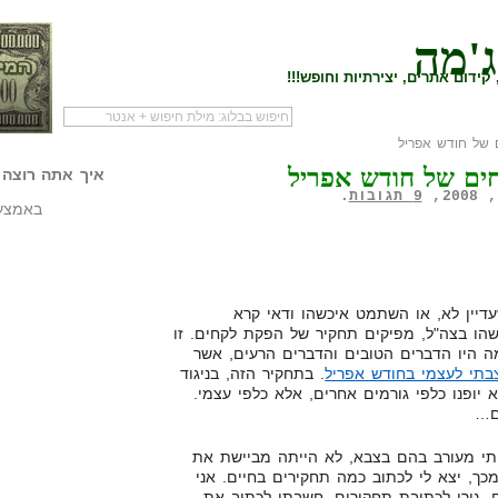
ג'מה
קידום אתרים, יצירתיות וחופש!!!
 של חודש אפריל
לעמוד הראשי של
להתחיל עם מדריך
מי לעז
חים של חודש אפריל
הבלוג
שיווק שותפים
המילי
איך אתה רוצה 
9 תגובות
.
באמצעו
עדיין לא, או השתמט איכשהו ודאי קרא
הו בצה"ל, מפיקים תחקיר של הפקת לקחים. זו
 היו הדברים הטובים והדברים הרעים, אשר
תי לעצמי בחודש אפריל
. בתחקיר הזה, בניגוד
יופנו כלפי גורמים אחרים, אלא כלפי עצמי.
ם…
י מעורב בהם בצבא, לא הייתה מביישת את
כך, יצא לי לכתוב כמה תחקירים בחיים. אני
ם, גורו לכתיבת תחקירים. חשבתי לכתוב את