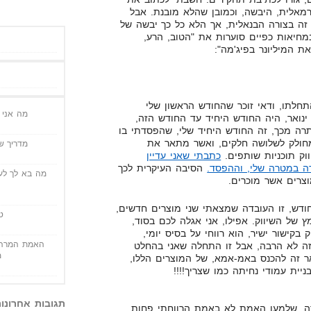
מאלית, היבשה, וכמובן שהלא מובנת. אבל
זה בצורה הבנאלית, אך הלא כל כך יבשה של
במחיאות כפיים סוערות את "הטוב, הרע,
חלתו, ודאי זוכר שהחודש הראשון שלי
מה אני י
 ינואר, היה החודש היחיד עד החודש הזה,
רה מכך, זה החודש היחיד שלי, שהפסדתי בו
מחולק לשלושה חלקים, ואשר מתאר את
מדריך שי
וק תוכניות שותפים.
כתבתי שאני עדיין
ה במטרה שלי, וההפסד.
הסיבה העיקרית לכך
מה בא לך לעש
צרים אשר מוכרים.
ודש, זו העובדה שמצאתי שני מוצרים חדשים,
ט
של השיווק. אפילו, אני אגלה לכם בסוד,
קישור ישיר, הוא רווחי על בסיס יומי,
האמת המרה 
ל הוא הרוויח לי $50. שזה לא הרבה, אבל זו התחלה שאני בהחלט
מ
 זה להכנס באמ-אמא, של המוצרים הללו,
יית עמודי נחיתה כמו שצריך!!!!
תגובות אחרונו
דה, שלמען האמת לא באמת הרווחתי פחות