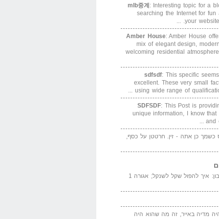
mlb중계
: Interesting topic for a 
searching the Internet for f
your website. 
Amber House
: Amber House offe
mix of elegant design, modern
welcoming residential atmosphere
sdfsdf
: This specific seems
excellent. These very small fa
using wide range of qualification
SDFSDF
: This Post is provid
unique information, I know that
and e
ס כשמך כן אתה - זין. חרטטן על כסף,
ם
המדייה באייר הנבון: איך להפול שקל לשנקל; אגורה 1
יה מדיה באייר, זה מה שהוא היה