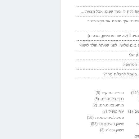
ן! לקח לי עשר שנים, אבל מצאתי…
יזינג: איך חטפנו את הקופירייטר
סים? (לא עוד פרומושן, מבטיח)
ביום שלישי, לפני שאתה הולך לישון?
ן שלי
 הטראפיק
 בשביל להצליח מחר?
טיפים וטריקים
(5)
כסף באינטרנט
(5)
מיתוג באינטרנט
(2)
ים
(1)
עוף טופיק
(7)
פסיכולוגיה עיסקית
(16)
י
שיווק באינטרנט
(53)
שיווק גרילה
(3)
ים