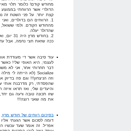
מחודש קודם! כלומר תלוי מאי
הדולרי אשר הרווחתי בממוצע ל
קצת יותר. על פני השטח זה נ
מהחודש הקודם. ולמי ששואל, ח
שהדולר יעלה.
2. בחודש מרץ היה 31 יום, ואילו באפריל רק 30!
ככה שזאת חצי נחמה, אבל עדי
עוד סיבה אשר די מעודדת אות
לעצמי, היא האופי שלי! כאשר א
דבר תחרותי אחר, אני לא משחק
Socialize (לא הייתה ל
וזה הניצחון!!! וגם פה בדיוק 
שהפסדתי, רק מדרבנת אותי עו
והיעדים שלי, ואז תראו איזה 
את מה שאני רוצה!!!
בסיכום רווחים של חודש מרץ
, 
דומה לסכום אשר הגעתי אליו ב
אפריל. זה אומר שעד עכשיו הק
עומד ניצב לגבי התכנית המקורי