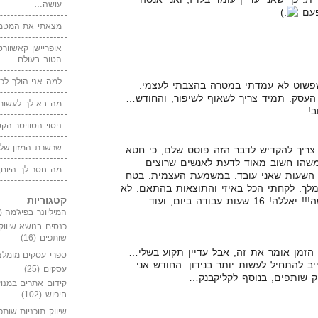
עושה…
פעם
מצאתי את המטמו
אופריישן קאשוורטי
הטוב בעולם.
למה אני הולך לכנ
שפשוט לא עמדתי במטרה בהצבתי לעצמי.
עסק. תמיד צריך לשאוף לשיפור, והחודש…
מה בא לך לעשות 
ב!
ניסוי הטוויטר הקט
שרשרת המזון של
צריך להקדיש לדבר הזה פוסט שלם, כי חטא
משהו חשוב מאוד לדעת לאנשים שרוצים
מה חסר לך היום,
 השעות שאני עובד. במשמעת העצמית. בטח
מלך. לקחתי הכל באיזי והתוצאות בהתאם. לא
קטגוריות
נורא! החודש חוזרים לעבוד קשה!!! יאללה! 16 שעות עבודה ביום, ועוד
המיליונר בפיג'מה
(149)
כנסים בנושא שיווק
שותפים
(16)
הזמן אומר את זה, אבל עדיין תקוע בשלי…
ספרי עסקים מומלצ
ב להתחיל לעשות יותר בנידון. החודש אני
עסקים
(25)
ק שותפים, בנוסף לקליקבנק…
קידום אתרים במנוע
חיפוש
(102)
שיווק תוכניות שותפ