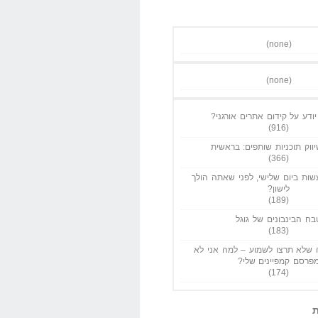
(none)
(none)
ודע על קידום אתרים אורגני?
(916)
ווק תוכניות שותפים: בראשית
(366)
ות ביום שלישי, לפני שאתה הולך
לישון?
(189)
בח הבינבונים של גוגל
(183)
שלא תרצו לשמוע – למה אני לא
פרסם קמפיינים שלי?
(174)
ת