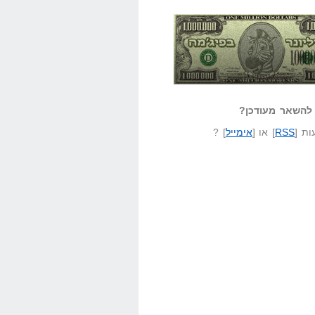
אזל קורא לעצמו
לא יודע משהו?
ונר בפיג'מה
שאל שאלה
להשאר מעודכן?
ת [
RSS
] או [
אימייל
] ?