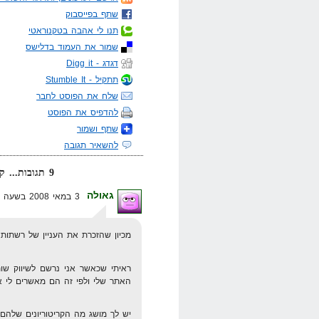
שתף בפייסבוק
תנו לי אהבה בטקנוראטי
שמור את העמוד בדלישס
דגדג - Digg it
תתקיל - Stumble It
שלח את הפוסט לחבר
להדפיס את הפוסט
שתף ושמור
להשאיר תגובה
9 תגובות... קרא אותן למטה או
גאולה
3 במאי 2008 בשעה 23:41
מכיון שהזכרת את העניין של רשתות 
האתר שלי ולפי זה הם מאשרים לי או
יש לך מושג מה הקריטוריונים שלהם